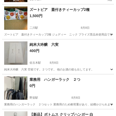
ズートピア 蓋付きティーカップ2種
1,500円
二川駅
8月8日
ズートピア 蓋付きティーカップ2種 ジュディー ニック プライズ景品未使用品です
愛知
豊橋市
二川駅
食器
ズートピア
純米大吟醸 六実
400円
佐古木駅
8月8日
純米大吟醸 六実 空箱です。２つです。 他のお酒の箱も出してます。
愛知
弥富市
佐古木駅
ラッピング用品
空箱
業務用 ハンガーラック ２つ
0円
野並駅
8月8日
業務用のハンガーラック ２つセット 業務用のため耐荷重があり、結構かけられます。 
愛知
名古屋市
野並駅
洗濯用品
【新品】ボトムス クリップハンガー 白