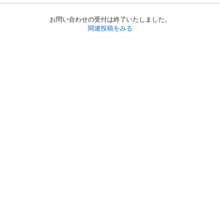
お問い合わせの受付は終了いたしました。
関連投稿をみる
初めての方へ
利用規約
プライバシーポリシー
プライバシー・ステートメント
健全化に資する運用方針
お問い合わせ
運営会社
サイトマップ
ご利用ガイド
フリーワードで探す
PC版で表示
都道府県選択
特定商取引法の表示
利用者情報の外部送信について
© 2011-
2026
Jmty, Inc.