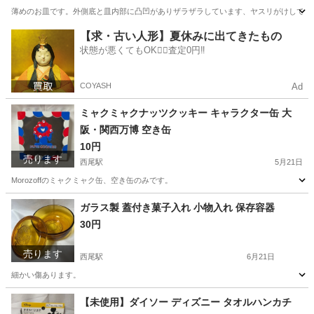
薄めのお皿です。外側底と皿内部に凸凹がありザラザラしています、ヤスリがけしてみ
愛知
西尾市
西尾駅
食器
醤油
【求・古い人形】夏休みに出てきたもの
状態が悪くてもOK🙆‍♀️査定0円‼️
COYASH
Ad
ミャクミャクナッツクッキー キャラクター缶 大
阪・関西万博 空き缶
10円
売ります
西尾駅
5月21日
Morozoffのミャクミャク缶、空き缶のみです。
愛知
西尾市
西尾駅
その他
空き缶
ガラス製 蓋付き菓子入れ 小物入れ 保存容器
30円
売ります
西尾駅
6月21日
細かい傷あります。
愛知
西尾市
西尾駅
食器
菓子
【未使用】ダイソー ディズニー タオルハンカチ