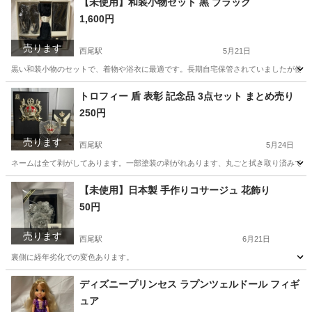
【未使用】和装小物セット 黒 ブラック
1,600円
売ります
西尾駅
5月21日
黒い和装小物のセットで、着物や浴衣に最適です。長期自宅保管されていましたが使用は
愛知
西尾市
西尾駅
着物
和装小物
トロフィー 盾 表彰 記念品 3点セット まとめ売り
250円
売ります
西尾駅
5月24日
ネームは全て剥がしてあります。一部塗装の剥がれあります、丸ごと拭き取り済みです
愛知
西尾市
西尾駅
インテリア雑貨/小物
トロフィー
【未使用】日本製 手作りコサージュ 花飾り
50円
売ります
西尾駅
6月21日
裏側に経年劣化での変色あります。
愛知
西尾市
西尾駅
小物
ディズニープリンセス ラプンツェルドール フィギ
ュア