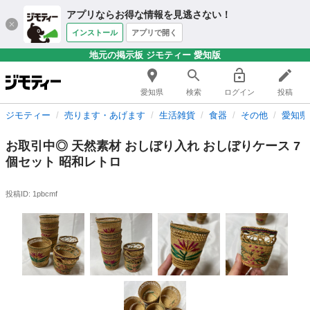
アプリならお得な情報を見逃さない！
インストール
アプリで開く
地元の掲示板 ジモティー 愛知版
愛知県
検索
ログイン
投稿
ジモティー
売ります・あげます
生活雑貨
食器
その他
愛知県
お取引中◎ 天然素材 おしぼり入れ おしぼりケース 7
個セット 昭和レトロ
投稿ID: 1pbcmf