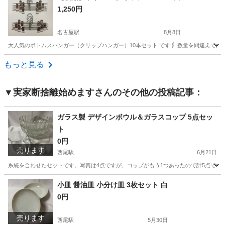
1,250円
名古屋駅
8月8日
大人気のボトムスハンガー（クリップハンガー）10本セット です🖇️ 数量を間違えて多
愛知
名古屋市
名古屋駅
洗濯用品
新品
もっと見る
▼実家断捨離始めます
さんのその他の投稿記事：
ガラス製 デザインボウル＆ガラスコップ 5点セッ
ト
0円
売ります
西尾駅
6月21日
系統を合わせたセットです。写真は4点ですが、コップがもう1つあったので計5点で
愛知
西尾市
西尾駅
食器
ガラス
小皿 醤油皿 小分け皿 3枚セット 白
0円
売ります
西尾駅
5月30日