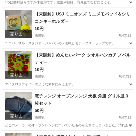
1つは開封済みですが未使用です。絵皿や額縁、写真立てなどにどうぞ。
愛知
西尾市
西尾駅
インテリア雑貨/小物
ディスプレイ
【未開封】USJ ミニオンズ ミニメモパッド＆シリ
コンキーホルダー
10円
売ります
西尾駅
6月21日
ユニバーサル・スタジオ・ジャパンのメモ帳とモチーフストラップです。
愛知
西尾市
西尾駅
その他
【未開封】めんたいパーク タオルハンカチ ノベル
ティー
10円
売ります
西尾駅
6月12日
マイクロファイバーのような素材にみえます。
愛知
西尾市
西尾駅
小物
電子レンジ オーブンレンジ 天板 角皿 グリル皿 3
枚セット
50円
売ります
西尾駅
6月21日
どこのメーカーのオーブンレンジについていたものか忘れてしまいました。汚れありま
愛知
西尾市
西尾駅
キッチン家電
グリル