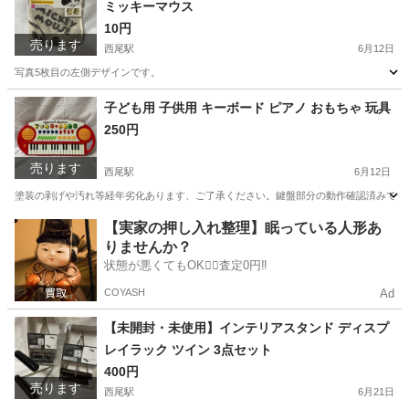
ミッキーマウス
10円
売ります
西尾駅
6月12日
写真5枚目の左側デザインです。
愛知
西尾市
西尾駅
小物
子ども用 子供用 キーボード ピアノ おもちゃ 玩具
250円
売ります
西尾駅
6月12日
塗装の剥げや汚れ等経年劣化あります、ご了承ください。鍵盤部分の動作確認済みです
愛知
西尾市
西尾駅
おもちゃ
玩具
【実家の押し入れ整理】眠っている人形あ
りませんか？
状態が悪くてもOK🙆‍♀️査定0円‼️
COYASH
Ad
【未開封・未使用】インテリアスタンド ディスプ
レイラック ツイン 3点セット
400円
売ります
西尾駅
6月21日