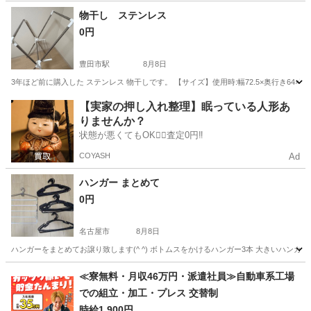
愛知
東海市
南加木屋駅
洗濯用品
ワイドハイター
物干し ステンレス
0円
豊田市駅
8月8日
3年ほど前に購入した ステンレス 物干しです。 【サイズ】使用時:幅72.5×奥行き64×高さ1
愛知
豊田市
豊田市駅
洗濯用品
【実家の押し入れ整理】眠っている人形あ
りませんか？
状態が悪くてもOK🙆‍♀️査定0円‼️
COYASH
Ad
ハンガー まとめて
0円
名古屋市
8月8日
ハンガーをまとめてお譲り致します(^ ^) ボトムスをかけるハンガー3本 大きいハンガ
愛知
名古屋市
洗濯用品
≪寮無料・月収46万円・派遣社員≫自動車系工場
での組立・加工・プレス 交替制
時給1,900円