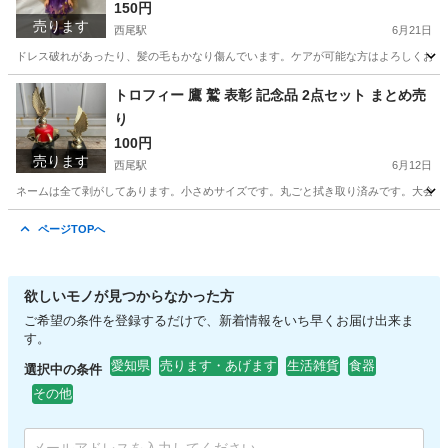
150円
売ります
西尾駅
6月21日
ドレス破れがあったり、髪の毛もかなり傷んでいます。ケアが可能な方はよろしくお願
愛知
西尾市
西尾駅
フィギュア
トロフィー 鷹 鷲 表彰 記念品 2点セット まとめ売
り
100円
売ります
西尾駅
6月12日
ネームは全て剥がしてあります。小さめサイズです。丸ごと拭き取り済みです。大会や
愛知
西尾市
西尾駅
インテリア雑貨/小物
トロフィー
ページTOPへ
欲しいモノが見つからなかった方
ご希望の条件を登録するだけで、新着情報をいち早くお届け出来ま
す。
愛知県
売ります・あげます
生活雑貨
食器
選択中の条件
その他