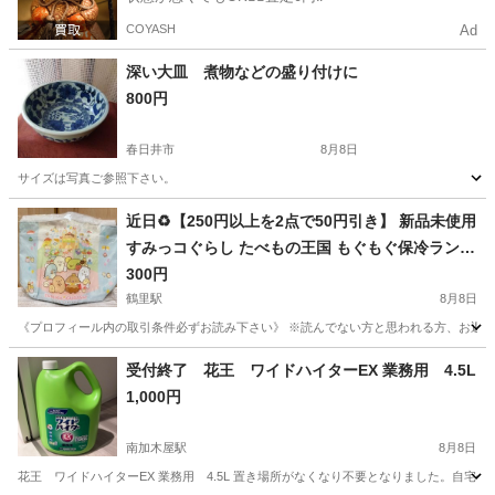
COYASH
Ad
深い大皿 煮物などの盛り付けに
800円
春日井市
8月8日
サイズは写真ご参照下さい。
愛知
春日井市
食器
近日♻️【250円以上を2点で50円引き】 新品未使用
すみっコぐらし たべもの王国 もぐもぐ保冷ランチ
バッグ❁¨̮
300円
鶴里駅
8月8日
《プロフィール内の取引条件必ずお読み下さい》 ※読んでない方と思われる方、お返事
愛知
名古屋市
鶴里駅
その他
すみっコぐらし
受付終了 花王 ワイドハイターEX 業務用 4.5L
1,000円
南加木屋駅
8月8日
花王 ワイドハイターEX 業務用 4.5L 置き場所がなくなり不要となりました。自宅