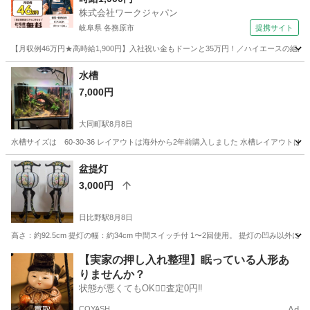
株式会社ワークジャパン
岐阜県 各務原市
提携サイト
【月収例46万円★高時給1,900円】入社祝い金もドーンと35万円！／ハイエースの組
岐阜
各務原市
その他
水槽
7,000円
大同町駅
8月8日
水槽サイズは 60-30-36 レイアウトは海外から2年前購入しました 水槽レイアウ
愛知
名古屋市
大同町駅
その他
盆提灯
3,000円
日比野駅
8月8日
高さ：約92.5cm 提灯の幅：約34cm 中間スイッチ付 1〜2回使用。 提灯の凹み
愛知
名古屋市
日比野駅
冠婚葬祭
【実家の押し入れ整理】眠っている人形あ
りませんか？
状態が悪くてもOK🙆‍♀️査定0円‼️
COYASH
Ad