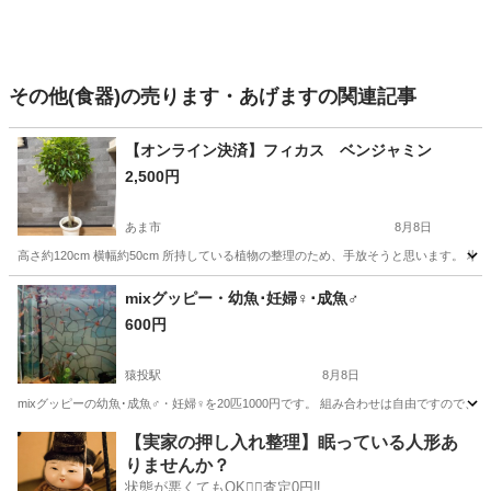
その他(食器)の売ります・あげますの関連記事
【オンライン決済】フィカス ベンジャミン
2,500円
あま市
8月8日
高さ約120cm 横幅約50cm 所持している植物の整理のため、手放そうと思います。
愛知
あま市
家庭用品
mixグッピー・幼魚･妊婦♀･成魚♂
600円
猿投駅
8月8日
mixグッピーの幼魚･成魚♂・妊婦♀を20匹1000円です。 組み合わせは自由ですので
愛知
豊田市
猿投駅
家庭用品
グッピー
【実家の押し入れ整理】眠っている人形あ
りませんか？
状態が悪くてもOK🙆‍♀️査定0円‼️