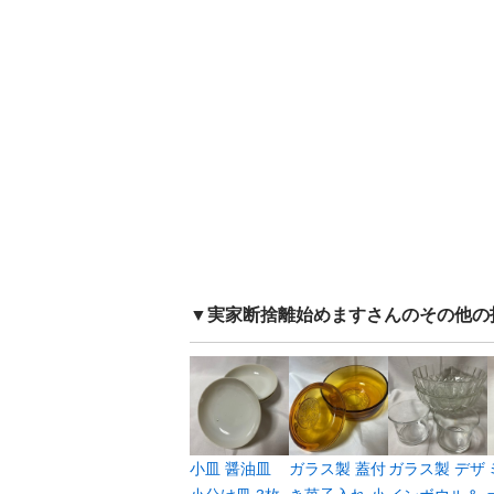
▼実家断捨離始めます
さんのその他の
小皿 醤油皿
ガラス製 蓋付
ガラス製 デザ