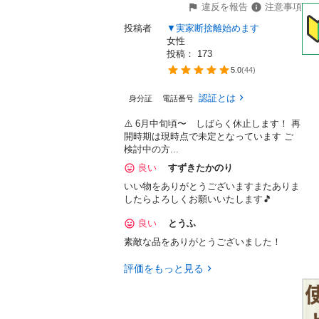
違反を報告
注意事項
投稿者
▼実家断捨離始めます
女性
投稿： 
173
5.0
(
44
)
認証とは
身分証
電話番号
⚠️ 6月中旬頃〜 しばらく休止します！ 再
開時期は現時点で未定となっています ご
検討中の方...
良い
すずきたかのり
いい物をありがとうございますまたありま
したらよろしくお願いいたします🎵
良い
とうふ
素敵な品をありがとうございました！
評価をもっと見る