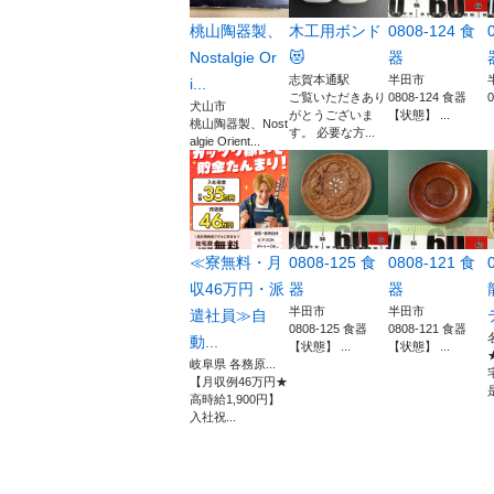
桃山陶器製、
木工用ボンド
0808-124 食
Nostalgie Or
😻
器
志賀本通駅
半田市
i...
ご覧いただきあり
0808-124 食器
犬山市
がとうございま
【状態】 ...
桃山陶器製、Nost
す。 必要な方...
algie Orient...
≪寮無料・月
0808-125 食
0808-121 食
収46万円・派
器
器
半田市
半田市
遣社員≫自
0808-125 食器
0808-121 食器
動...
【状態】 ...
【状態】 ...
岐阜県 各務原...
【月収例46万円★
高時給1,900円】
入社祝...