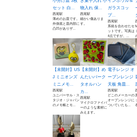
小分け皿 3枚
き菓子入れ 小
インボウル＆
セット 白...
物入れ 保...
ガラスコッ
西尾駅
西尾駅
プ...
薄めのお皿です。
細かい傷ありま
西尾駅
外側底と皿内部に
す。
系統を合わせたセ
凸凹がありザ...
ットです。写真は
4点ですが、...
【未開封】US
【未開封】め
電子レンジ オ
J ミニオンズ
んたいパーク
ーブンレンジ
ミニメモ...
タオルハン
天板 角皿...
西尾駅
西尾駅
カ...
ユニバーサル・ス
どこのメーカーの
西尾駅
タジオ・ジャパン
オーブンレンジに
マイクロファイバ
のメモ帳とモ...
ついていたも...
ーのような素材に
みえます。