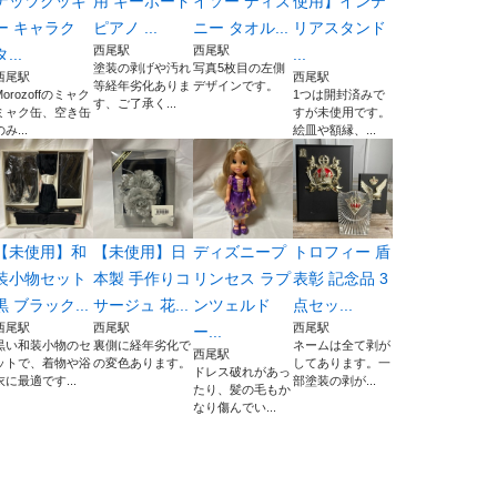
ナッツクッキ
用 キーボード
イソー ディズ
使用】インテ
ー キャラク
ピアノ ...
ニー タオル...
リアスタンド
西尾駅
西尾駅
タ...
...
塗装の剥げや汚れ
写真5枚目の左側
西尾駅
西尾駅
等経年劣化ありま
デザインです。
Morozoffのミャク
1つは開封済みで
す、ご了承く...
ミャク缶、空き缶
すが未使用です。
のみ...
絵皿や額縁、...
【未使用】和
【未使用】日
ディズニープ
トロフィー 盾
装小物セット
本製 手作りコ
リンセス ラプ
表彰 記念品 3
黒 ブラック...
サージュ 花...
ンツェルド
点セッ...
西尾駅
西尾駅
西尾駅
ー...
黒い和装小物のセ
裏側に経年劣化で
ネームは全て剥が
西尾駅
ットで、着物や浴
の変色あります。
してあります。一
ドレス破れがあっ
衣に最適です...
部塗装の剥が...
たり、髪の毛もか
なり傷んでい...