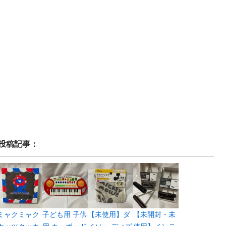
投稿記事：
ミャクミャク
子ども用 子供
【未使用】ダ
【未開封・未