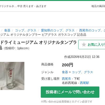
【未使用】アサヒビール スーパードライミュージアム オリジナルタンブラー ビアグラス ガラスコップ 記念品 (▼実家断捨離始めます) 西尾の食器《コップ、グラス》の中古あげます・譲ります｜ジモティーで不用品の処分
中古
売ります・あげます
地元の掲示
食器
コップ、グラス
愛知県のコップ、グラス
西尾市のコップ、
ジアム オリジナルタンブラー ビアグラス ガラスコップ 記念品
ードライミュージアム オリジナルタンブラ
お気に入り
品
（投稿ID : 1pbccm）
作成
2026年6月21日 12:36
商品価格
200円
ジャンル
食器
 > 
コップ、グラス
受け渡し場所
西尾市
 - 下町
名鉄西尾線 - 
西尾駅
投稿者にメールで問い合わせ
※問い合わせは会員登録とログイン必須です