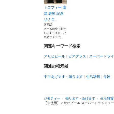
トロフィー 鷹
鷲 表彰 記念
品 2点...
西尾駅
ネームは全て剥が
してあります。小
さめサイズで...
関連キーワード検索
アサヒビール
ビアグラス
スーパードライ
関連の掲示板
中古あげます・譲ります
生活雑貨
食器
ジモティー
売ります・あげます
生活雑貨
【未使用】アサヒビール スーパードライミュー