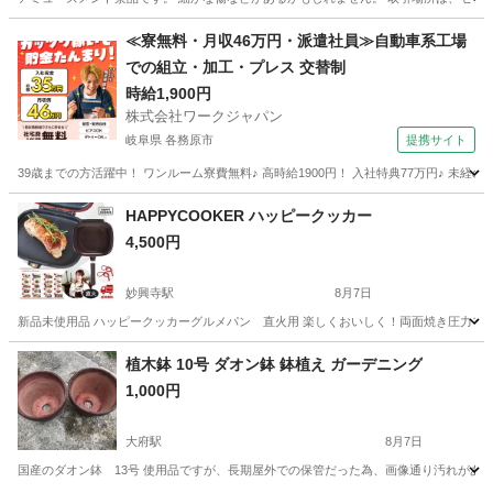
愛知
一宮市
尾張一宮駅
芳香剤、消臭剤
≪寮無料・月収46万円・派遣社員≫自動車系工場
での組立・加工・プレス 交替制
時給1,900円
株式会社ワークジャパン
岐阜県 各務原市
提携サイト
39歳までの方活躍中！ ワンルーム寮費無料♪ 高時給1900円！ 入社特典77万円♪ 未
岐阜
各務原市
その他
HAPPYCOOKER ハッピークッカー
4,500円
妙興寺駅
8月7日
新品未使用品 ハッピークッカーグルメパン 直火用 楽しくおいしく！両面焼き圧力フライパ
愛知
一宮市
妙興寺駅
調理器具
フライパン
植木鉢 10号 ダオン鉢 鉢植え ガーデニング
1,000円
大府駅
8月7日
国産のダオン鉢 13号 使用品ですが、長期屋外での保管だった為、画像通り汚れがあ