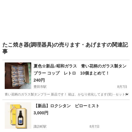
たこ焼き器(調理器具)の売ります・あげますの関連記
事
夏色☆新品♪昭和ガラス 青い花柄のガラス製タン
ブラー コップ レトロ 10個まとめて！
240円
豊田市駅
8月7日
青い花柄のガラス製タンブラー 新品です！ 箱は、かなり劣化してます(笑) - セット内容: タン
愛知
豊田市
豊田市駅
食器
ガラス
【新品】ロクシタン ピローミスト
3,000円
諏訪町駅
8月7日