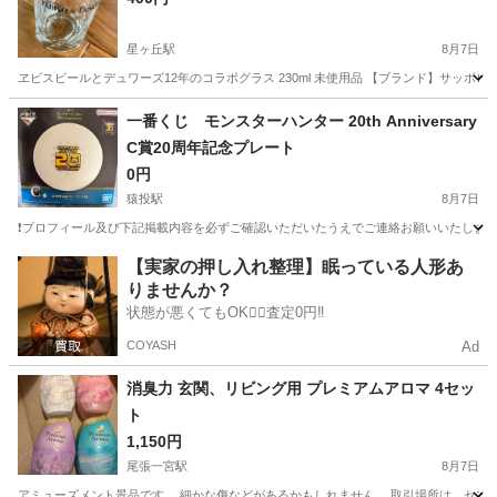
星ヶ丘駅
8月7日
ヱビスビールとデュワーズ12年のコラボグラス 230ml 未使用品 【ブランド】サッポ
愛知
名古屋市
星ヶ丘駅
食器
サッポロビール
一番くじ モンスターハンター 20th Anniversary
C賞20周年記念プレート
0円
猿投駅
8月7日
❗️プロフィール及び下記掲載内容を必ずご確認いただいたうえでご連絡お願いいたします❗
愛知
豊田市
猿投駅
食器
20t
【実家の押し入れ整理】眠っている人形あ
りませんか？
状態が悪くてもOK🙆‍♀️査定0円‼️
COYASH
Ad
消臭力 玄関、リビング用 プレミアムアロマ 4セッ
ト
1,150円
尾張一宮駅
8月7日
アミューズメント景品です。 細かな傷などがあるかもしれません。 取引場所は、セブ