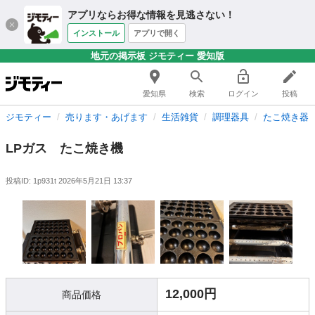
アプリならお得な情報を見逃さない！
インストール
アプリで開く
地元の掲示板 ジモティー 愛知版
愛知県
検索
ログイン
投稿
ジモティー
売ります・あげます
生活雑貨
調理器具
たこ焼き器
LPガス たこ焼き機
投稿ID: 1p931t
2026年5月21日 13:37
12,000円
商品価格