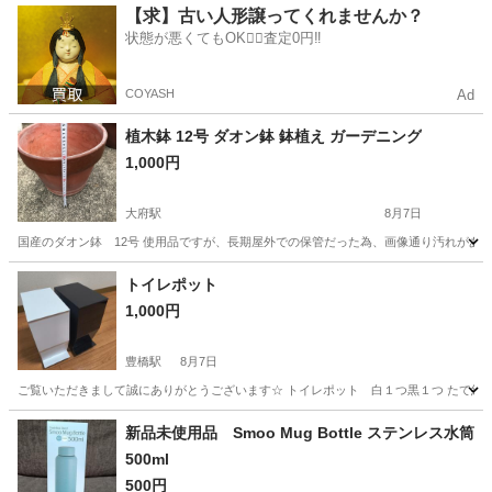
愛知
大府市
大府駅
その他
10号
【求】古い人形譲ってくれませんか？
状態が悪くてもOK🙆‍♀️査定0円‼️
COYASH
Ad
植木鉢 12号 ダオン鉢 鉢植え ガーデニング
1,000円
大府駅
8月7日
国産のダオン鉢 12号 使用品ですが、長期屋外での保管だった為、画像通り汚れがあ
愛知
大府市
大府駅
その他
鉢植え
トイレポット
1,000円
豊橋駅
8月7日
ご覧いただきまして誠にありがとうございます☆ トイレポット 白１つ黒１つ たて約１９㌢
愛知
豊橋市
豊橋駅
家庭用品
新品未使用品 Smoo Mug Bottle ステンレス水筒
500ml
500円