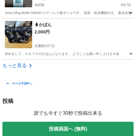
桜井駅
8月7日
Smoo Mug Bottle 500mlのステンレス製ボトルです。 保温・保冷機能付き。 
愛知
安城市
桜井駅
家庭用品
🧳かばん
2,000円
扶桑駅
8月7日
初めまして、カモフラのかばんになります。 よろしくお願い申し上げます🙇
愛知
丹羽郡
扶桑駅
家庭用品
もっと見る
ページTOPへ
投稿
誰でも今すぐ30秒で投稿出来る
投稿画面へ (無料)