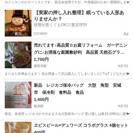
ロクシタンのピローミストです。 新品未使用ですが、中身確認のため一度開封しました
愛知
豊川市
諏訪町駅
芳香剤、消臭剤
【実家の押し入れ整理】眠っている人形あ
りませんか？
状態が悪くてもOK🙆‍♀️査定0円‼️
COYASH
Ad
売れてます♪高品質☆お庭リフォーム ガーデニン
グに♪お洒落な庭園敷砂利 高品質 天然石グラベ
ル ブラウン系 大容量約20kg在庫沢山あり！
1,700円
豊田市駅
8月7日
まだまだ在庫あります！ 色を間違って沢山購入してしまいました(´TωT`) どなたか使っ
愛知
豊田市
豊田市駅
家庭用品
グラベル
新品 レジカゴ保冷バッグ 大型 角型 安城
市 保冷剤 食料品 食品
1,400円
桜井駅
8月7日
新品 未使用 レジカゴがそのまま入る大型保冷バッグ 受け渡しは夜19-20時位に最寄
愛知
安城市
桜井駅
その他
レジ
ヱビスビール×デュワーズ コラボグラス 4個セット
400円