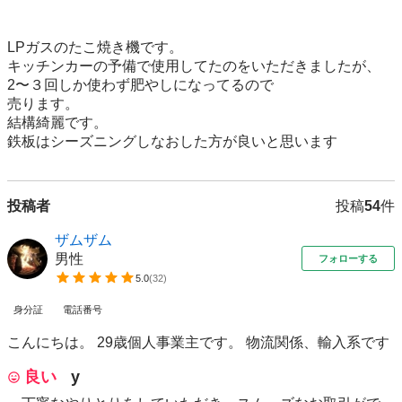
LPガスのたこ焼き機です。

キッチンカーの予備で使用してたのをいただきましたが、

2〜３回しか使わず肥やしになってるので

売ります。

結構綺麗です。

鉄板はシーズニングしなおした方が良いと思います
投稿者
投稿
54
件
ザムザム
男性
フォローする
5.0
(
32
)
身分証
電話番号
こんにちは。 29歳個人事業主です。 物流関係、輸入系です
良い
y