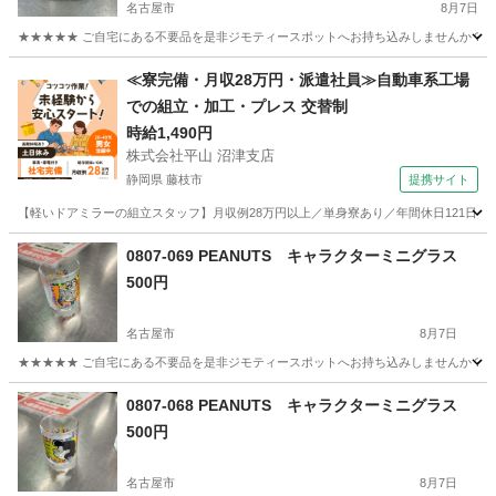
名古屋市
8月7日
★★★★★ ご自宅にある不要品を是非ジモティースポットへお持ち込みしませんか？ 家
愛知
名古屋市
食器
工芸
≪寮完備・月収28万円・派遣社員≫自動車系工場
での組立・加工・プレス 交替制
時給1,490円
株式会社平山 沼津支店
静岡県 藤枝市
提携サイト
【軽いドアミラーの組立スタッフ】月収例28万円以上／単身寮あり／年間休日121日／
静岡
藤枝市
その他
0807-069 PEANUTS キャラクターミニグラス
500円
名古屋市
8月7日
★★★★★ ご自宅にある不要品を是非ジモティースポットへお持ち込みしませんか？ 家
愛知
名古屋市
食器
現地
0807-068 PEANUTS キャラクターミニグラス
500円
名古屋市
8月7日