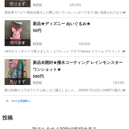
売ります
鶴里駅
5月22日
西松屋でベビー用品を購入した際に付いていたハンガーです◎ 袋に包装されており、
愛知
名古屋市
鶴里駅
家庭用品
ベビー
新品★ディズニー ぬいぐるみ★
50円
売ります
鶴里駅
5月22日
UFOキャッチャーで取りました！ ピグレット です◎ Disney ドリーム マスコット ナムコ 
愛知
名古屋市
鶴里駅
その他
ドリーム
新品未開封★撥水コーティング レインモンスター
ワンショット★
580円
売ります
鶴里駅
7月13日
購入特典のコラボアイテム欲しさに購入しました。 2026年7月12日に638円で購入
愛知
名古屋市
鶴里駅
その他
ページTOPへ
投稿