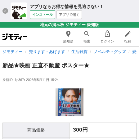
アプリならお得な情報を見逃さない！
インストール
アプリで開く
地元の掲示板 ジモティー 愛知版
愛知県
検索
ログイン
投稿
ジモティー
売ります・あげます
生活雑貨
ノベルティグッズ
愛
新品★映画 正直不動産 ポスター★
投稿ID: 1p367r
2026年5月11日 15:24
300円
商品価格