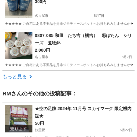
300円
名古屋市
8月7日
★★★★★ ご自宅にある不要品を是非ジモティースポットへお持ち込みしませんか？ 家
愛知
名古屋市
食器
香蘭社
0807-085 和皿 たち吉（橘吉） 彩ぼたん シリ
ーズ 煮物鉢
2,000円
名古屋市
8月7日
★★★★★ ご自宅にある不要品を是非ジモティースポットへお持ち込みしませんか？ 家
愛知
名古屋市
食器
現地
もっと見る
RM
さんのその他の投稿記事：
★空の足跡 2024年 11月号 スカイマーク 限定機内
誌★
50円
売ります
鶴里駅
5月22日