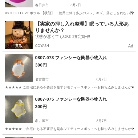
春日井市
8月7日
0807-021 LOVE ボウル 【状態】 ・使用に伴う多少のスレ、キズ、落としきれな
愛知
春日井市
食器
現地
【実家の押し入れ整理】眠っている人形あ
りませんか？
状態が悪くてもOK🙆‍♀️査定0円‼️
COYASH
Ad
0807-073 ファンシーな陶器小物入れ
300円
名古屋市
8月7日
★★★★★ ご自宅にある不要品を是非ジモティースポットへお持ち込みしませんか？ 家
愛知
名古屋市
生活雑貨
現地
0807-075 ファンシーな陶器小物入れ
300円
名古屋市
8月7日
★★★★★ ご自宅にある不要品を是非ジモティースポットへお持ち込みしませんか？ 家