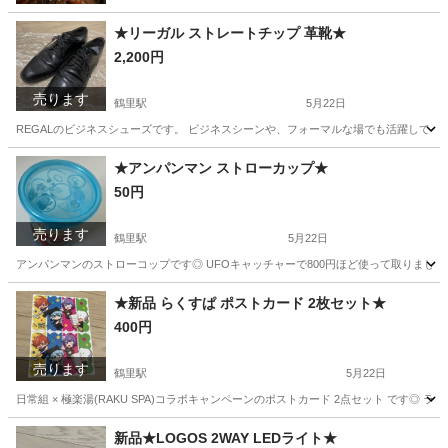
★リーガル ストレートチップ 革靴★
2,200円
売ります
鶴里駅
5月22日
REGALのビジネスシューズです。 ビジネスシーンや、フォーマルな場でも活躍してくれる
愛知
名古屋市
鶴里駅
靴
ストレートチップ
★アンパンマン ストローカップ★
50円
売ります
鶴里駅
5月22日
アンパンマンのストローコップです◎ UFOキャッチャーで800円ほど使って取りまし
愛知
名古屋市
鶴里駅
食器
アンパンマン
★新品 らくすぱ ポストカード 2枚セット★
400円
売ります
鶴里駅
5月22日
日常組 × 極楽湯(RAKU SPA)コラボキャンペーンのポストカード 2点セット です◎ ラ
愛知
名古屋市
鶴里駅
その他
セット
新品★LOGOS 2WAY LEDライト★