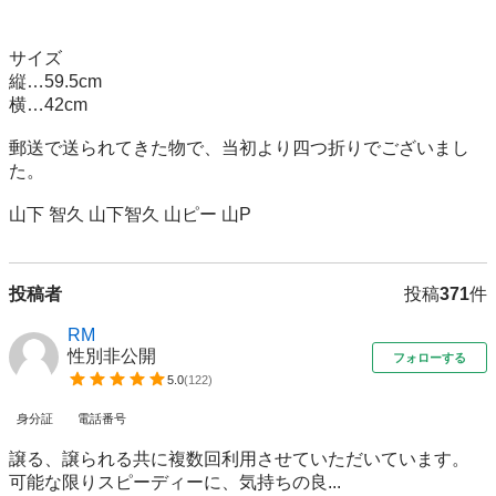
サイズ

縦…59.5cm

横…42cm

郵送で送られてきた物で、当初より四つ折りでございまし
た。

山下 智久 山下智久 山ピー 山P
投稿者
投稿
371
件
RM
性別非公開
フォローする
5.0
(
122
)
身分証
電話番号
譲る、譲られる共に複数回利用させていただいています。
可能な限りスピーディーに、気持ちの良...