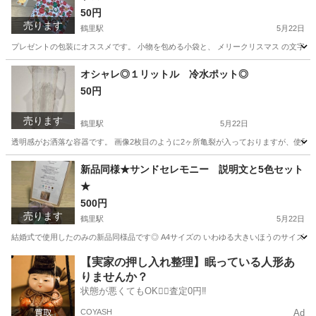
50円
売ります
鶴里駅
5月22日
プレゼントの包装にオススメです。 小物を包める小袋と、 メリークリスマス の文字が書かれたゴ
愛知
名古屋市
鶴里駅
年中行事用品
セット
オシャレ◎１リットル 冷水ポット◎
50円
売ります
鶴里駅
5月22日
透明感がお洒落な容器です。 画像2枚目のように2ヶ所亀裂が入っておりますが、使用
愛知
名古屋市
鶴里駅
食器
ポット
新品同様★サンドセレモニー 説明文と5色セット
★
500円
売ります
鶴里駅
5月22日
結婚式で使用したのみの新品同様品です◎ A4サイズの いわゆる大きいほうのサイズで使
愛知
名古屋市
鶴里駅
その他
セレモニー
【実家の押し入れ整理】眠っている人形あ
りませんか？
状態が悪くてもOK🙆‍♀️査定0円‼️
COYASH
Ad