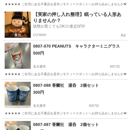
★★★★★ ご自宅にある不要品を是非ジモティースポットへお持ち込みしませんか？ 家
愛知
名古屋市
食器
現地
【実家の押し入れ整理】眠っている人形あ
りませんか？
状態が悪くてもOK🙆‍♀️査定0円‼️
COYASH
Ad
0807-070 PEANUTS キャラクターミニグラス
500円
名古屋市
8月7日
★★★★★ ご自宅にある不要品を是非ジモティースポットへお持ち込みしませんか？ 家
愛知
名古屋市
食器
現地
0807-088 香蘭社 湯呑 2個セット
300円
名古屋市
8月7日
★★★★★ ご自宅にある不要品を是非ジモティースポットへお持ち込みしませんか？ 家
愛知
名古屋市
食器
香蘭社
0807-087 香蘭社 湯呑 2個セット