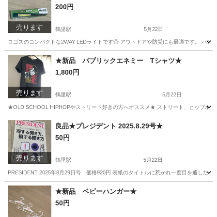
200円
売ります
鶴里駅
5月22日
ロゴスのコンパクトな2WAY LEDライトです◎ アウトドアや防災にも最適です。 ハン
愛知
名古屋市
鶴里駅
防災、セキュリティ
ライト
★新品 パブリックエネミー Tシャツ★
1,800円
売ります
鶴里駅
5月22日
★OLD SCHOOL HIPHOPやストリート好きの方へオススメ★ ストリート、ヒップホップ好
愛知
名古屋市
鶴里駅
Tシャツ
新品
良品★プレジデント 2025.8.29号★
50円
売ります
鶴里駅
5月22日
PRESIDENT 2025年8月29日号 価格920円 表紙のタイトルに惹かれ一度目を通
愛知
名古屋市
鶴里駅
ビジネス、経済
良品
★新品 ベビーハンガー★
50円