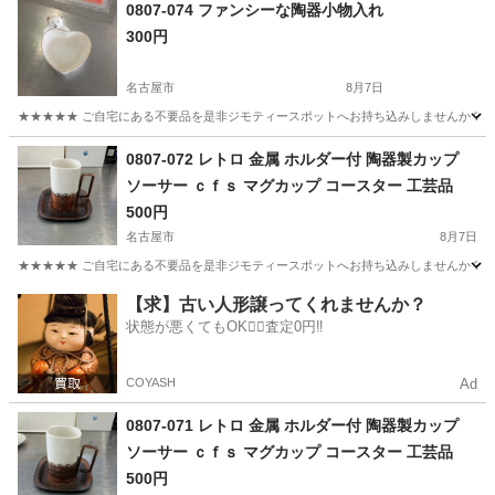
愛知
名古屋市
生活雑貨
現地
0807-074 ファンシーな陶器小物入れ
300円
名古屋市
8月7日
★★★★★ ご自宅にある不要品を是非ジモティースポットへお持ち込みしませんか？ 家
愛知
名古屋市
生活雑貨
0807-072 レトロ 金属 ホルダー付 陶器製カップ
ソーサー ｃｆｓ マグカップ コースター 工芸品
500円
名古屋市
8月7日
★★★★★ ご自宅にある不要品を是非ジモティースポットへお持ち込みしませんか？ 家
愛知
名古屋市
食器
工芸
【求】古い人形譲ってくれませんか？
状態が悪くてもOK🙆‍♀️査定0円‼️
COYASH
Ad
0807-071 レトロ 金属 ホルダー付 陶器製カップ
ソーサー ｃｆｓ マグカップ コースター 工芸品
500円