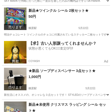
SKY MARKで沖縄に行った際に一度目を通したのみの機内誌です◎ SKYMARK
愛知
名古屋市
鶴里駅
雑誌
機内誌
新品★ツインクル シール 2枚セット★
50円
売ります
鶴里駅
5月22日
明治チョコレート ツインクルのチョコに付属されているステッカー二枚セットです◎ ツイ
愛知
名古屋市
鶴里駅
ノベルティグッズ
meiji
【求】古い人形譲ってくれませんか？
状態が悪くてもOK🙆‍♀️査定0円‼️
COYASH
Ad
★新品 ソープディスペンサー 3点セット★
1,000円
売ります
鶴里駅
5月22日
新生活にオススメの、オシャレな３点セットです！ STYLEDのソープディスペンサー
愛知
名古屋市
鶴里駅
その他
ディスペンサー
新品★未使用 クリスマス ラッピング シール セッ
ト★