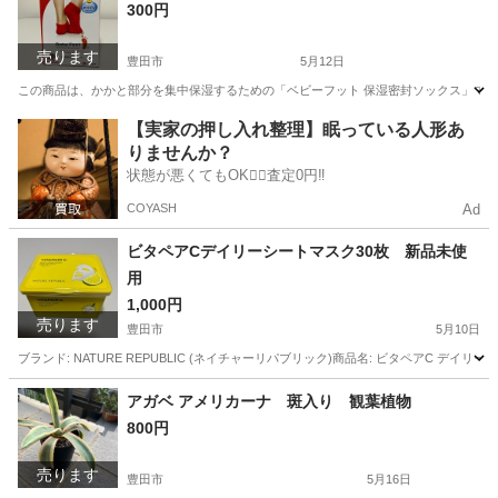
300円
売ります
豊田市
5月12日
この商品は、かかと部分を集中保湿するための「ベビーフット 保湿密封ソックス」です。
愛知
豊田市
スキンケア
ソックス
【実家の押し入れ整理】眠っている人形あ
りませんか？
状態が悪くてもOK🙆‍♀️査定0円‼️
COYASH
Ad
ビタペアCデイリーシートマスク30枚 新品未使
用
1,000円
売ります
豊田市
5月10日
ブランド: NATURE REPUBLIC (ネイチャーリパブリック)商品名: ビタペアC デイ
愛知
豊田市
フェイスケア
ネイチャーリパブリック
アガベ アメリカーナ 斑入り 観葉植物
800円
売ります
豊田市
5月16日