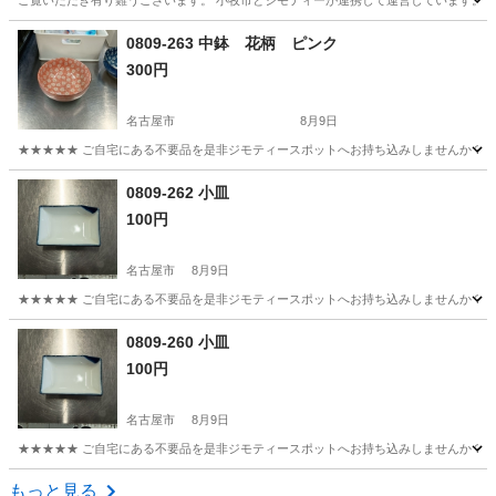
ご覧いただき有り難うございます。 小牧市とジモティーが連携して運営しています。 粗
愛知
小牧市
掃除用具
リユース
0809-263 中鉢 花柄 ピンク
300円
名古屋市
8月9日
★★★★★ ご自宅にある不要品を是非ジモティースポットへお持ち込みしませんか？ 家
愛知
名古屋市
食器
現地
0809-262 小皿
100円
名古屋市
8月9日
★★★★★ ご自宅にある不要品を是非ジモティースポットへお持ち込みしませんか？ 家
愛知
名古屋市
食器
小皿
0809-260 小皿
100円
名古屋市
8月9日
★★★★★ ご自宅にある不要品を是非ジモティースポットへお持ち込みしませんか？ 家
愛知
名古屋市
食器
小皿
もっと見る