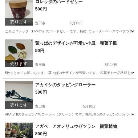
ロレッタのハードゼリー
500円
売ります
豊田市
5月12日
これはロレッタ（Loretta）のハードゼリーです。特徴: ウォーターベースでベタつ
愛知
豊田市
ヘアケア
ベタ
葉っぱのデザインが可愛い小皿 和菓子皿
50円
売ります
豊田市
5月14日
5枚まとめてお願いします。 葉っぱのデザインが可愛いです。 和菓子や一品料理をのせて
愛知
豊田市
食器
小皿
アカイシのタッピングローラー
300円
売ります
豊田市
5月10日
AKAISHIのタッピングWローラー（グリーン）です。機能: 6つのタッピングポイン
愛知
豊田市
フェイスケア
アカイシ
アガベ アオノリュウゼツラン 観葉植物
800円