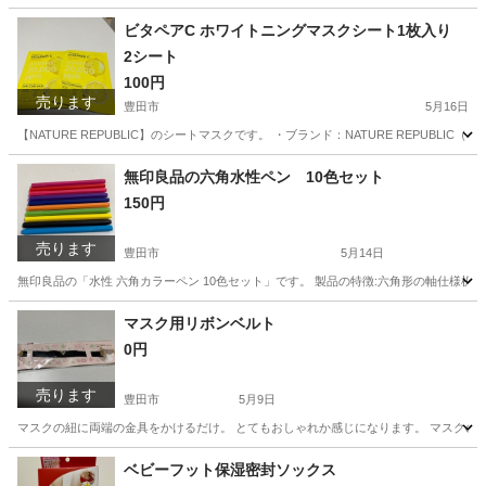
ビタペアC ホワイトニングマスクシート1枚入り
2シート
100円
売ります
豊田市
5月16日
【NATURE REPUBLIC】のシートマスクです。 ・ブランド：NATURE REPUB
愛知
豊田市
フェイスケア
ネイチャーリパブリック
無印良品の六角水性ペン 10色セット
150円
売ります
豊田市
5月14日
無印良品の「水性 六角カラーペン 10色セット」です。 製品の特徴:六角形の軸仕様机
愛知
豊田市
その他
無印良品
マスク用リボンベルト
0円
売ります
豊田市
5月9日
マスクの紐に両端の金具をかけるだけ。 とてもおしゃれか感じになります。 マスクの
愛知
豊田市
その他
マスク
ベビーフット保湿密封ソックス