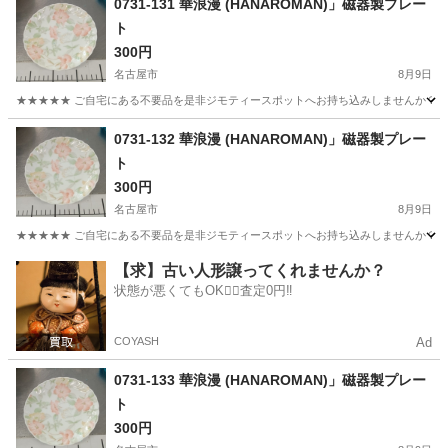
0731-131 華浪漫 (HANAROMAN)」磁器製プレー
ト
300円
名古屋市
8月9日
★★★★★ ご自宅にある不要品を是非ジモティースポットへお持ち込みしませんか？ 家
愛知
名古屋市
食器
現地
0731-132 華浪漫 (HANAROMAN)」磁器製プレー
ト
300円
名古屋市
8月9日
★★★★★ ご自宅にある不要品を是非ジモティースポットへお持ち込みしませんか？ 家
愛知
名古屋市
食器
現地
【求】古い人形譲ってくれませんか？
状態が悪くてもOK🙆‍♀️査定0円‼️
COYASH
Ad
0731-133 華浪漫 (HANAROMAN)」磁器製プレー
ト
300円