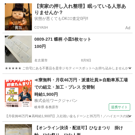
愛知
名古屋市
食器
現地
【実家の押し入れ整理】眠っている人形あ
りませんか？
状態が悪くてもOK🙆‍♀️査定0円‼️
COYASH
Ad
0809-271 蝶柄 小皿5枚セット
100円
名古屋市
8月9日
★★★★★ ご自宅にある不要品を是非ジモティースポットへお持ち込みしませんか？ 家
愛知
名古屋市
食器
小皿
≪寮無料・月収46万円・派遣社員≫自動車系工場
での組立・加工・プレス 交替制
時給1,900円
株式会社ワークジャパン
岐阜県 各務原市
提携サイト
【月収例46万円★高時給1,900円】入社祝い金もドーンと35万円！／ハイエースの組
岐阜
各務原市
その他
【オンライン決済・配送可】ひなまつり 掛け