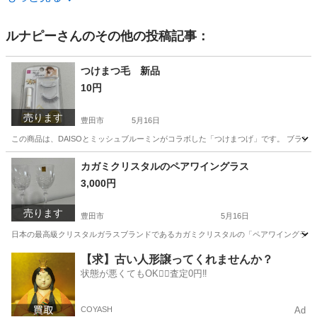
ルナピー
さんのその他の投稿記事：
つけまつ毛 新品
10円
売ります
豊田市
5月16日
この商品は、DAISOとミッシュブルーミンがコラボした「つけまつげ」です。 ブランド名: DAISO
愛知
豊田市
メイクアップ
DAISO
カガミクリスタルのペアワイングラス
3,000円
売ります
豊田市
5月16日
日本の最高級クリスタルガラスブランドであるカガミクリスタルの「ペアワイングラス＜ボナ
愛知
豊田市
食器
ワイングラス
【求】古い人形譲ってくれませんか？
状態が悪くてもOK🙆‍♀️査定0円‼️
COYASH
Ad