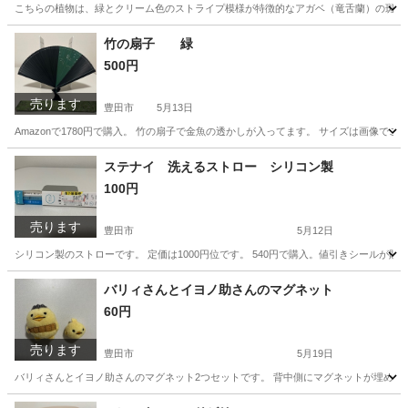
こちらの植物は、緑とクリーム色のストライプ模様が特徴的なアガベ（竜舌蘭）の斑入り品
愛知
豊田市
家庭用品
アガベ
竹の扇子 緑
500円
売ります
豊田市
5月13日
Amazonで1780円で購入。 竹の扇子で金魚の透かしが入ってます。 サイズは画像で
愛知
豊田市
その他
扇子
ステナイ 洗えるストロー シリコン製
100円
売ります
豊田市
5月12日
シリコン製のストローです。 定価は1000円位です。 540円で購入。値引きシールが貼
愛知
豊田市
食器
譲り
バリィさんとイヨノ助さんのマグネット
60円
売ります
豊田市
5月19日
バリィさんとイヨノ助さんのマグネット2つセットです。 背中側にマグネットが埋められ
愛知
豊田市
その他
バリィさん