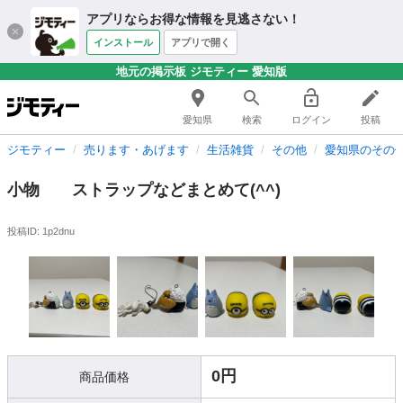
アプリならお得な情報を見逃さない！
インストール
アプリで開く
地元の掲示板 ジモティー 愛知版
愛知県
検索
ログイン
投稿
ジモティー
売ります・あげます
生活雑貨
その他
愛知県のその
小物 ストラップなどまとめて(^^)
投稿ID: 1p2dnu
0円
商品価格