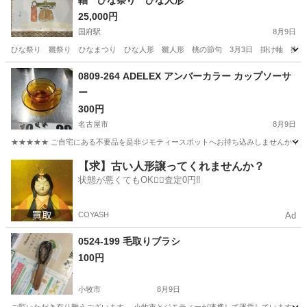
軸 ひな祭り ひな人形
25,000円
国府駅
8月9日
ひな祭り 雛祭り ひなまつり ひな人形 雛人形 桃の節句 3月3日 掛け軸 掛軸
愛知
豊川市
国府駅
年中行事用品
掛け軸
0809-264 ADELEX アンバーカラー カップソーサ
ー
300円
名古屋市
8月9日
★★★★★ ご自宅にある不要品を是非ジモティースポットへお持ち込みしませんか？ 家
愛知
名古屋市
食器
ADELEX
【求】古い人形譲ってくれませんか？
状態が悪くてもOK🙆‍♀️査定0円‼️
COYASH
Ad
0524-199 毛取りブラシ
100円
小牧市
8月9日