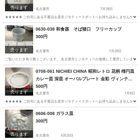
売ります
名古屋市
7月28日
★★★★★ ご自宅にある不要品を是非ジモティースポットへお持ち込みしませんか？ 家
愛知
名古屋市
食器
小鉢
0630-038 和食器 そば猪口 フリーカップ
300円
売ります
名古屋市
7月28日
ご覧いただき有り難うございます。 名古屋市とジモティーが連携して運営しています。 
愛知
名古屋市
食器
リユース
0708-061 NICHIEI CHINA 昭和レトロ 花柄 楕円皿
カレー皿 深皿 オーバルプレート 金彩 ヴィンテー
ジ
500円
売ります
名古屋市
7月8日
★★★★★ ご自宅にある不要品を是非ジモティースポットへお持ち込みしませんか？ 家
愛知
名古屋市
食器
ヴィンテージ
0606-008 ガラス皿
300円
売ります
名古屋市
6月20日