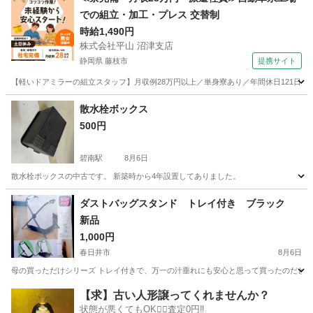
での組立・加工・プレス 交替制
時給1,490円
株式会社平山 沼津支店
静岡県 藤枝市
提携サイト
【軽いドアミラーの組立スタッフ】月収例28万円以上／単身寮あり／年間休日121日／
静岡
藤枝市
その他
散水栓ボックス
500円
碧南駅
8月6日
散水栓ボックスの中古です。 新築時から4年設置してありました。
愛知
碧南市
碧南駅
その他
ボックス
ダストバッグスタンド トレイ付き ブラック
新品
1,000円
春日井市
8月6日
母の買っただけシリーズ トレイ付きで、万一の汁垂れにも安心と思って買ったのだと思いま
愛知
春日井市
掃除用具
新品
【求】古い人形譲ってくれませんか？
状態が悪くてもOK🙆‍♀️査定0円‼️