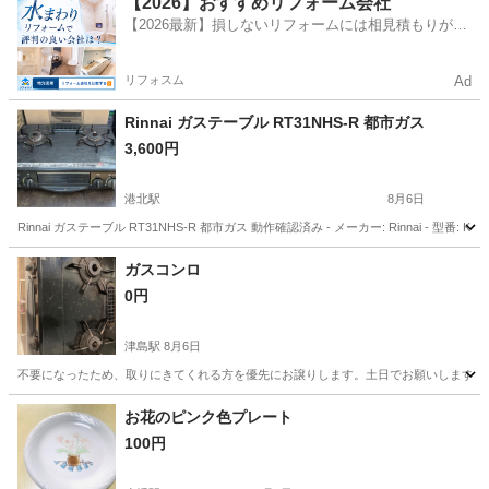
【2026】おすすめリフォーム会社
【2026最新】損しないリフォームには相見積もりが不
可欠！
リフォスム
Ad
Rinnai ガステーブル RT31NHS-R 都市ガス
3,600円
港北駅
8月6日
Rinnai ガステーブル RT31NHS-R 都市ガス 動作確認済み - メーカー: Rinnai - 型番:
愛知
名古屋市
港北駅
調理器具
ガスコンロ
0円
津島駅
8月6日
不要になったため、取りにきてくれる方を優先にお譲りします。土日でお願いします。
愛知
名古屋市
津島駅
生活雑貨
お花のピンク色プレート
100円