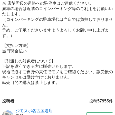
※ 店舗周辺の道路への駐停車はご遠慮ください。

満車の場合は近隣のコインパーキング等のご利用をお願いい
たします。

（コインパーキングの駐車場代は当店では負担しておりませ
ん。

予め、ご了承くださいますようよろしくお願い申し上げま
す。）

【⽀払い⽅法】

当日現金払い

【引渡しの対象者について】

下記を遵守できる⽅に販売いたします。

現地で必ずご⾃⾝の責任でモノをご確認ください。譲受後の
キャンセルは受け付けておりません。

転売⽬的の購⼊は禁⽌します。
投稿者
投稿
57955
件
ジモスポ名古屋港店