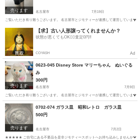
売ります
名古屋市
7月19日
ご覧いただき有り難うございます。 名古屋市とジモティーが連携して運営しています。 
愛知
名古屋市
生活雑貨
リユース
【求】古い人形譲ってくれませんか？
状態が悪くてもOK🙆‍♀️査定0円‼️
COYASH
Ad
0623-045 Disney Store マリーちゃん ぬいぐる
み
300円
売ります
名古屋市
7月9日
ご覧いただき有り難うございます。 名古屋市とジモティーが連携して運営しています。 
愛知
名古屋市
おもちゃ
リユース
0702-074 ガラス皿 昭和レトロ ガラス皿
500円
売ります
名古屋市
7月2日
★★★★★ ご自宅にある不要品を是非ジモティースポットへお持ち込みしませんか？ 家