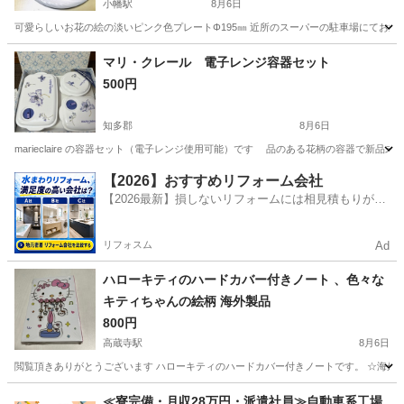
小幡駅
8月6日
可愛らしいお花の絵の淡いピンク色プレートΦ195㎜ 近所のスーパーの駐車場にてお渡
愛知
名古屋市
小幡駅
食器
ピンク色
マリ・クレール 電子レンジ容器セット
500円
知多郡
8月6日
marieclaire の容器セット（電子レンジ使用可能）です 品のある花柄の容器で新品未
愛知
知多郡
家庭用品
【2026】おすすめリフォーム会社
【2026最新】損しないリフォームには相見積もりが不
可欠！
リフォスム
Ad
ハローキティのハードカバー付きノート 、色々な
キティちゃんの絵柄 海外製品
800円
高蔵寺駅
8月6日
閲覧頂きありがとうございます ハローキティのハードカバー付きノートです。 ☆海外
愛知
春日井市
高蔵寺駅
手帳
≪寮完備・月収28万円・派遣社員≫自動車系工場