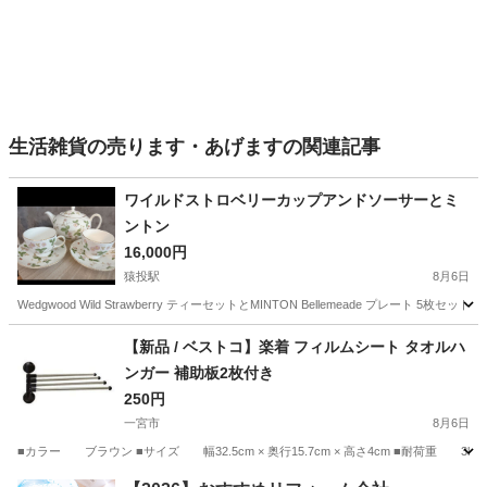
生活雑貨の売ります・あげますの関連記事
ワイルドストロベリーカップアンドソーサーとミ
ントン
16,000円
猿投駅
8月6日
Wedgwood Wild Strawberry ティーセットとMINTON Bellemeade プ
愛知
豊田市
猿投駅
食器
【新品 / ベストコ】楽着 フィルムシート タオルハ
ンガー 補助板2枚付き
250円
一宮市
8月6日
■カラー ブラウン ■サイズ 幅32.5cm × 奥行15.7cm × 高さ4cm ■耐
愛知
一宮市
家庭用品
シート