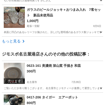
ちいかわ映画の入場者特典です かにさん
愛知
名古屋市
一社駅
ノベルティグッズ
ガラスのビールジョッキ＋おつまみ入れ 7客セッ
ト 新品未使用品
1,000円
尾張一宮駅
8月6日
表面に凹凸のあるレリーフが施された、涼しげな透明感のあるガラス製ジョッキです。 - ブラン
愛知
一宮市
尾張一宮駅
食器
もっと見る
ジモスポ名古屋港店
さんのその他の投稿記事：
0623-161 美濃焼 深山窯 手描き 和皿
300円
売ります
名古屋市
7月28日
ご覧いただき有り難うございます。 名古屋市とジモティーが連携して運営しています。 
愛知
名古屋市
食器
リユース
0417-206 タイガー エアーポット
800円