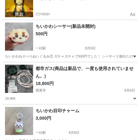
COYASH
Ad
ちいかわシーサー(新品未開封)
500円
一社駅
8月6日
ちいかわねそべりぬいぐるみ② ガチャガチャで500円でした！ シーサー２個出たので
愛知
名古屋市
一社駅
その他
ちい
都市ガス(商品は新品で、一度も使用されていませ
ん。)
18,800円
西尾市
8月6日
19.900
愛知
西尾市
家庭用品
都市ガス
ちいかわ目印チャーム
3,000円
一社駅
8月6日