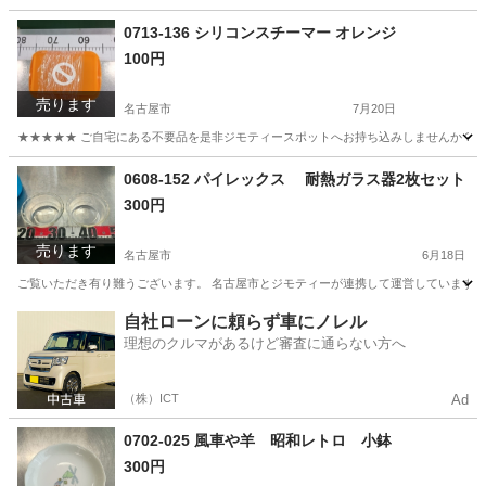
愛知
名古屋市
食器
ガラス
0713-136 シリコンスチーマー オレンジ
100円
売ります
名古屋市
7月20日
★★★★★ ご自宅にある不要品を是非ジモティースポットへお持ち込みしませんか？ 家
愛知
名古屋市
収納家具
スチーマー
0608-152 パイレックス 耐熱ガラス器2枚セット
300円
売ります
名古屋市
6月18日
ご覧いただき有り難うございます。 名古屋市とジモティーが連携して運営しています。 
愛知
名古屋市
食器
リユース
自社ローンに頼らず車にノレル
理想のクルマがあるけど審査に通らない方へ
（株）ICT
Ad
0702-025 風車や羊 昭和レトロ 小鉢
300円