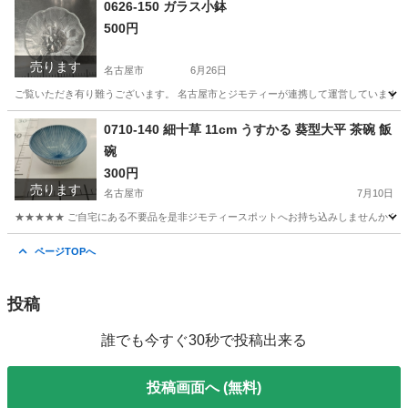
0626-150 ガラス小鉢
500円
売ります
名古屋市
6月26日
ご覧いただき有り難うございます。 名古屋市とジモティーが連携して運営しています。 
愛知
名古屋市
食器
リユース
0710-140 細十草 11cm うすかる 葵型大平 茶碗 飯
碗
300円
売ります
名古屋市
7月10日
★★★★★ ご自宅にある不要品を是非ジモティースポットへお持ち込みしませんか？ 家
愛知
名古屋市
食器
すかる
ページTOPへ
投稿
誰でも今すぐ30秒で投稿出来る
投稿画面へ (無料)