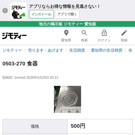
アプリならお得な情報を見逃さない！
インストール
アプリで開く
地元の掲示板 ジモティー 愛知版
愛知県
検索
ログイン
投稿
ジモティー
売ります・あげます
生活雑貨
愛知県の生活雑貨
名
0503-270 食器
投稿ID: 1ovhw2
2026年6月20日 02:12
500円
価格