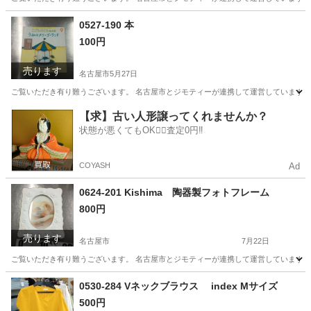
愛知
名古屋市
インテリア雑貨/小物
リユース
0527-190 本
100円
売ります
名古屋市
5月27日
ご覧いただき有り難うございます。 名古屋市とジモティーが連携して運営しています。 
愛知
名古屋市
絵本
リユース
【求】古い人形譲ってくれませんか？
状態が悪くてもOK🙆‍♀️査定0円‼️
COYASH
Ad
0624-201 Kishima 陶器製フォトフレーム
800円
売ります
名古屋市
7月22日
ご覧いただき有り難うございます。 名古屋市とジモティーが連携して運営しています。 
愛知
名古屋市
インテリア雑貨/小物
リユース
0530-284 Vネックブラウス index Mサイズ
500円