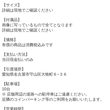
【サイズ】

詳細は現地でご確認ください

【付属品】

画像に写っているもので全てとなります

詳細は現地でご確認ください

【価格】

有償の商品は消費税込みです

【⽀払い⽅法】

当⽇現⾦払いのみ

【引渡場所】

愛知県名古屋市守山区大牧町６−３６

【駐⾞場】

10台

※ 店舗周辺の道路への駐停車はご遠慮ください。

近隣のコインパーキング等のご利用をお願いいたします。

【営業時間】
