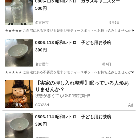
0806-115 昭和レトロ ガラスキャニスター
500円
名古屋市
8月6日
★★★★★ ご自宅にある不要品を是非ジモティースポットへお持ち込みしませんか？ 家
愛知
名古屋市
家庭用品
キャニスター
0806-113 昭和レトロ 子ども用お茶碗
300円
名古屋市
8月6日
★★★★★ ご自宅にある不要品を是非ジモティースポットへお持ち込みしませんか？ 家
愛知
名古屋市
食器
茶碗
【実家の押し入れ整理】眠っている人形あ
りませんか？
状態が悪くてもOK🙆‍♀️査定0円‼️
COYASH
Ad
0806-114 昭和レトロ 子ども用お茶碗
300円