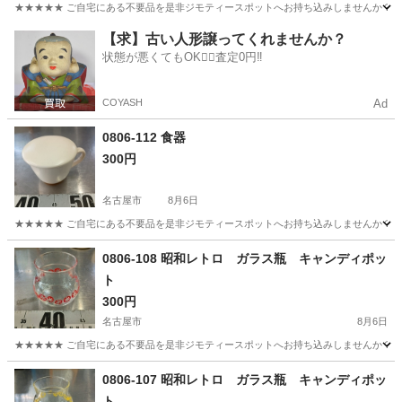
★★★★★ ご自宅にある不要品を是非ジモティースポットへお持ち込みしませんか？ 家
愛知
名古屋市
食器
現地
【求】古い人形譲ってくれませんか？
状態が悪くてもOK🙆‍♀️査定0円‼️
COYASH
Ad
0806-112 食器
300円
名古屋市
8月6日
★★★★★ ご自宅にある不要品を是非ジモティースポットへお持ち込みしませんか？ 家
愛知
名古屋市
食器
現地
0806-108 昭和レトロ ガラス瓶 キャンディポッ
ト
300円
名古屋市
8月6日
★★★★★ ご自宅にある不要品を是非ジモティースポットへお持ち込みしませんか？ 家
愛知
名古屋市
食器
ガラス瓶
0806-107 昭和レトロ ガラス瓶 キャンディポッ
ト