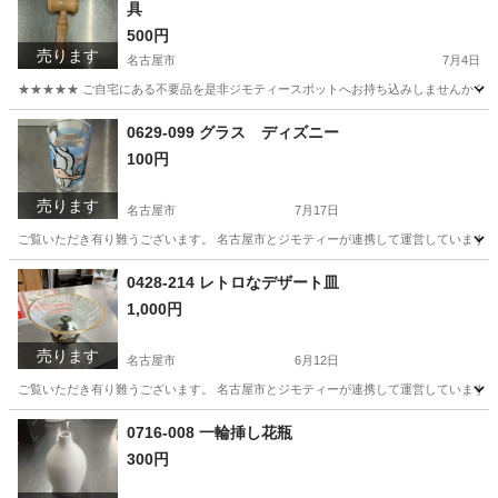
具
500円
売ります
名古屋市
7月4日
★★★★★ ご自宅にある不要品を是非ジモティースポットへお持ち込みしませんか？ 家
愛知
名古屋市
おもちゃ
けん玉
0629-099 グラス ディズニー
100円
売ります
名古屋市
7月17日
ご覧いただき有り難うございます。 名古屋市とジモティーが連携して運営しています。 
愛知
名古屋市
食器
リユース
0428-214 レトロなデザート皿
1,000円
売ります
名古屋市
6月12日
ご覧いただき有り難うございます。 名古屋市とジモティーが連携して運営しています。 
愛知
名古屋市
生活雑貨
リユース
0716-008 一輪挿し花瓶
300円