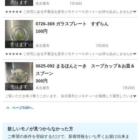
売ります
名古屋市
7月16日
★★★★★ ご自宅にある不要品を是非ジモティースポットへお持ち込みしませんか？ 家
愛知
名古屋市
インテリア雑貨/小物
一輪挿し
0726-369 ガラスプレート すずらん
100円
売ります
名古屋市
7月26日
★★★★★ ご自宅にある不要品を是非ジモティースポットへお持ち込みしませんか？ 家
愛知
名古屋市
食器
現地
0625-092 まるほんとーき スープカップ＆お皿＆
スプーン
300円
売ります
名古屋市
7月24日
ご覧いただき有り難うございます。 名古屋市とジモティーが連携して運営しています。 
愛知
名古屋市
食器
リユース
ページTOPへ
欲しいモノが見つからなかった方
ご希望の条件を登録するだけで、新着情報をいち早くお届け出来ま