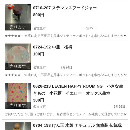
0710-207 ステンレスフードジャー
800円
売ります
名古屋市
7月22日
★★★★★ ご自宅にある不要品を是非ジモティースポットへお持ち込みしませんか？ 家
愛知
名古屋市
家庭用品
現地
0724-192 中皿 桜柄
100円
売ります
名古屋市
7月24日
★★★★★ ご自宅にある不要品を是非ジモティースポットへお持ち込みしませんか？ 家
愛知
名古屋市
食器
現地
0626-213 LECIEN HAPPY ROOMING 小さな生
きもの 小花柄 イエロー オックス生地
300円
売ります
名古屋市
6月26日
ご覧いただき有り難うございます。 名古屋市とジモティーが連携して運営しています。 
愛知
名古屋市
ファブリック、カバー
リユース
0704-193 けん玉 木製 ナチュラル 無塗装 伝統玩