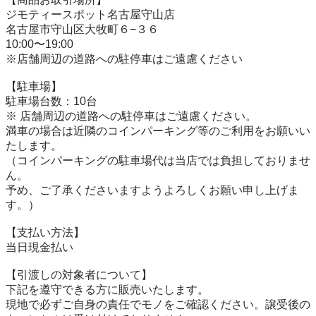
ジモティースポット名古屋守山店

名古屋市守山区大牧町６−３６

10:00〜19:00

※店舗周辺の道路への駐停車はご遠慮ください

【駐⾞場】

駐車場台数：10台

※ 店舗周辺の道路への駐停車はご遠慮ください。

満車の場合は近隣のコインパーキング等のご利用をお願いい
たします。

（コインパーキングの駐車場代は当店では負担しておりませ
ん。

予め、ご了承くださいますようよろしくお願い申し上げま
す。）

【⽀払い⽅法】

当日現金払い

【引渡しの対象者について】

下記を遵守できる⽅に販売いたします。

現地で必ずご⾃⾝の責任でモノをご確認ください。譲受後の