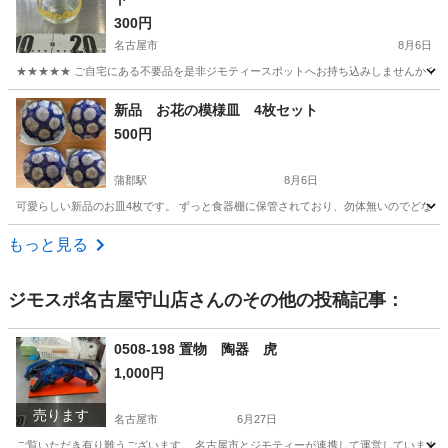
300円
名古屋市
8月6日
★★★★★ ご自宅にある不要品を是非ジモティースポットへお持ち込みしませんか？ 家
愛知
名古屋市
食器
ガラス瓶
新品 お花の模様皿 4枚セット
500円
蒲郡駅
8月6日
可愛らしい新品のお皿4枚です。 ずっと食器棚に保管されており、勿体無いのでどなたか
愛知
蒲郡市
蒲郡駅
食器
新品
もっと見る
ジモスポ名古屋守山店
さんのその他の投稿記事：
0508-198 置物 陶器 虎
1,000円
売ります
名古屋市
6月27日
ご覧いただき有り難うございます。 名古屋市とジモティーが連携して運営しています。 