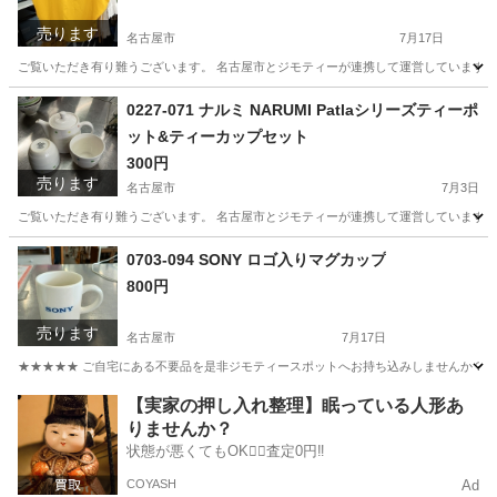
売ります
名古屋市
7月17日
ご覧いただき有り難うございます。 名古屋市とジモティーが連携して運営しています。 
愛知
名古屋市
ブラウス
リユース
0227-071 ナルミ NARUMI Patlaシリーズティーポ
ット&ティーカップセット
300円
売ります
名古屋市
7月3日
ご覧いただき有り難うございます。 名古屋市とジモティーが連携して運営しています。 
愛知
名古屋市
生活雑貨
0703-094 SONY ロゴ入りマグカップ
800円
売ります
名古屋市
7月17日
★★★★★ ご自宅にある不要品を是非ジモティースポットへお持ち込みしませんか？ 家
愛知
名古屋市
食器
マグカップ
【実家の押し入れ整理】眠っている人形あ
りませんか？
状態が悪くてもOK🙆‍♀️査定0円‼️
COYASH
Ad