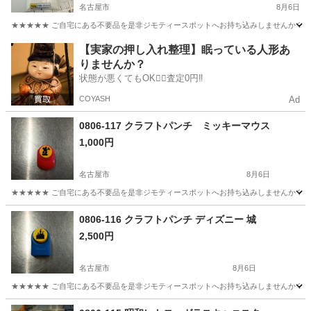
名古屋市
8月6日
★★★★★ ご自宅にある不要品を是非ジモティースポットへお持ち込みしませんか？ 家
愛知
名古屋市
その他
アサヒペン
【実家の押し入れ整理】眠っている人形あ
りませんか？
状態が悪くてもOK🙆‍♀️査定0円‼️
COYASH
Ad
0806-117 クラフトパンチ ミッキーマウス
1,000円
名古屋市
8月6日
★★★★★ ご自宅にある不要品を是非ジモティースポットへお持ち込みしませんか？ 家
愛知
名古屋市
調理器具
クラフトパンチ
0806-116 クラフトパンチ ディズニー 城
2,500円
名古屋市
8月6日
★★★★★ ご自宅にある不要品を是非ジモティースポットへお持ち込みしませんか？ 家
愛知
名古屋市
調理器具
クラフトパンチ