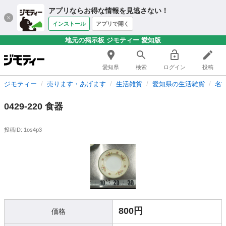
アプリならお得な情報を見逃さない！
インストール
アプリで開く
地元の掲示板 ジモティー 愛知版
愛知県
検索
ログイン
投稿
ジモティー
売ります・あげます
生活雑貨
愛知県の生活雑貨
名
0429-220 食器
投稿ID: 1os4p3
800円
価格