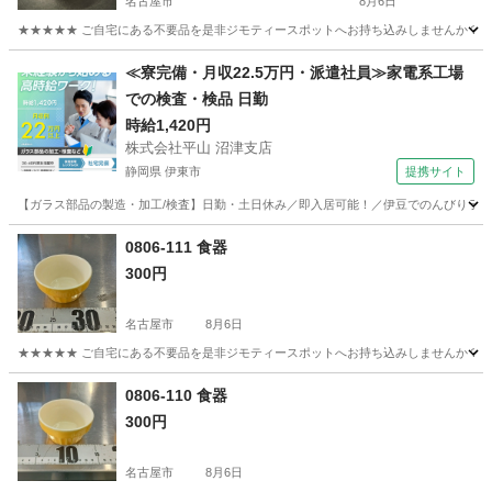
名古屋市
8月6日
★★★★★ ご自宅にある不要品を是非ジモティースポットへお持ち込みしませんか？ 家
愛知
名古屋市
食器
茶碗
≪寮完備・月収22.5万円・派遣社員≫家電系工場
での検査・検品 日勤
時給1,420円
株式会社平山 沼津支店
静岡県 伊東市
提携サイト
【ガラス部品の製造・加工/検査】日勤・土日休み／即入居可能！／伊豆でのんびりライフ♪
静岡
伊東市
その他
0806-111 食器
300円
名古屋市
8月6日
★★★★★ ご自宅にある不要品を是非ジモティースポットへお持ち込みしませんか？ 家
愛知
名古屋市
食器
現地
0806-110 食器
300円
名古屋市
8月6日