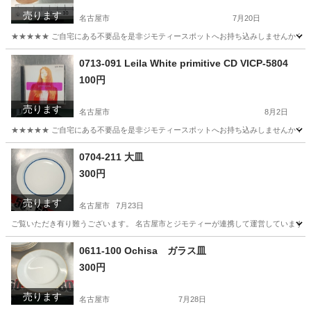
売ります
名古屋市
7月20日
★★★★★ ご自宅にある不要品を是非ジモティースポットへお持ち込みしませんか？ 家
愛知
名古屋市
調理器具
現地
0713-091 Leila White primitive CD VICP-5804
100円
売ります
名古屋市
8月2日
★★★★★ ご自宅にある不要品を是非ジモティースポットへお持ち込みしませんか？ 家
愛知
名古屋市
CD
White
0704-211 大皿
300円
売ります
名古屋市
7月23日
ご覧いただき有り難うございます。 名古屋市とジモティーが連携して運営しています。 
愛知
名古屋市
食器
リユース
0611-100 Ochisa ガラス皿
300円
売ります
名古屋市
7月28日