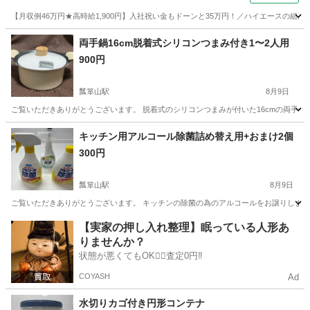
【月収例46万円★高時給1,900円】入社祝い金もドーンと35万円！／ハイエースの組
岐阜
各務原市
その他
両手鍋16cm脱着式シリコンつまみ付き1〜2人用
900円
瓢箪山駅
8月9日
ご覧いただきありがとうございます。 脱着式のシリコンつまみが付いた16cmの両手鍋
愛知
名古屋市
瓢箪山駅
調理器具
キッチン用アルコール除菌詰め替え用+おまけ2個
300円
瓢箪山駅
8月9日
ご覧いただきありがとうございます。 キッチンの除菌の為のアルコールをお譲りします。
愛知
名古屋市
瓢箪山駅
家庭用品
アルコール
【実家の押し入れ整理】眠っている人形あ
りませんか？
状態が悪くてもOK🙆‍♀️査定0円‼️
COYASH
Ad
水切りカゴ付き円形コンテナ