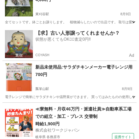
東刈谷駅
8月9日
全てセットです。鉢ごとお譲りします。 植物減らしたいので出品です。 取引は愛知
愛知
刈谷市
東刈谷駅
家庭用品
アガベ
【求】古い人形譲ってくれませんか？
状態が悪くてもOK🙆‍♀️査定0円‼️
COYASH
Ad
新品未使用品:サラダチキンメーカー電子レンジ用
700円
瓢箪山駅
8月9日
電子レンジで簡単にサラダチキンや温野菜ができます。 買ってはみたものの使用しないので活用
愛知
名古屋市
瓢箪山駅
調理器具
サラダチキン
≪寮無料・月収46万円・派遣社員≫自動車系工場
での組立・加工・プレス 交替制
時給1,900円
株式会社ワークジャパン
岐阜県 各務原市
提携サイト