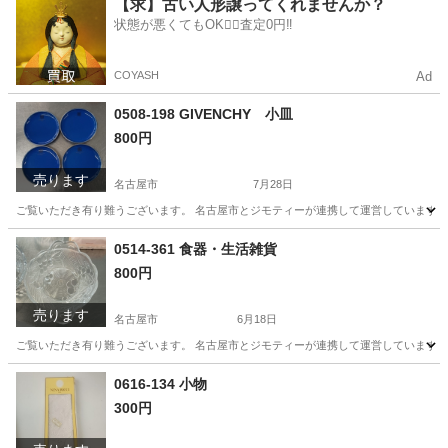
愛知
名古屋市
文芸
リユース
【求】古い人形譲ってくれませんか？
状態が悪くてもOK🙆‍♀️査定0円‼️
COYASH
Ad
0508-198 GIVENCHY 小皿
800円
売ります
名古屋市
7月28日
ご覧いただき有り難うございます。 名古屋市とジモティーが連携して運営しています。 
愛知
名古屋市
生活雑貨
リユース
0514-361 食器・生活雑貨
800円
売ります
名古屋市
6月18日
ご覧いただき有り難うございます。 名古屋市とジモティーが連携して運営しています。 
愛知
名古屋市
生活雑貨
リユース
0616-134 小物
300円