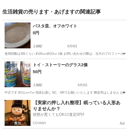
生活雑貨の売ります・あげますの関連記事
パスタ皿、オフホワイト
0円
土橋駅
8月9日
使用回数は3回くらい 約26㎝×約23㎝ 1枚 お問い合わせの際は、当方のプロフィール
愛知
豊田市
土橋駅
生活雑貨
オフホワイト
トイ・ストーリーのグラス2個
50円
土橋駅
8月9日
中古です 約11㎝×7㎝ 現状お渡し NC、NRでお願いいたします 郵送等はしません
愛知
豊田市
土橋駅
生活雑貨
ストーリー
【実家の押し入れ整理】眠っている人形あ
りませんか？
状態が悪くてもOK🙆‍♀️査定0円‼️
COYASH
Ad