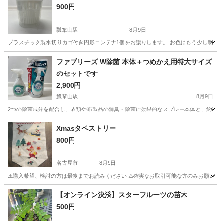
900円
瓢箪山駅
8月9日
プラスチック製水切りカゴ付き円形コンテナ1個をお譲りします。 お色はもう少し明るい色
愛知
名古屋市
瓢箪山駅
家庭用品
コンテナ
ファブリーズ W除菌 本体＋つめかえ用特大サイズ
のセットです
2,900円
瓢箪山駅
8月9日
2つの除菌成分を配合し、衣類や布製品の消臭・除菌に効果的なスプレー本体と、約2回分の大容量
愛知
名古屋市
瓢箪山駅
芳香剤、消臭剤
除菌
Xmasタペストリー
800円
名古屋市
8月9日
⚠️購入希望、検討の方は最後までお読みください ⚠️確実なお取引可能な方のみお願いしま
愛知
名古屋市
年中行事用品
クリスマスツリー
【オンライン決済】スターフルーツの苗木
500円