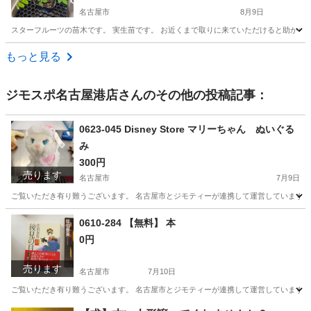
名古屋市
8月9日
スターフルーツの苗木です。 実生苗です。 お近くまで取りに来ていただけると助かり
愛知
名古屋市
家庭用品
苗木
もっと見る
ジモスポ名古屋港店
さんのその他の投稿記事：
0623-045 Disney Store マリーちゃん ぬいぐる
み
300円
売ります
名古屋市
7月9日
ご覧いただき有り難うございます。 名古屋市とジモティーが連携して運営しています。 
愛知
名古屋市
おもちゃ
リユース
0610-284 【無料】 本
0円
売ります
名古屋市
7月10日
ご覧いただき有り難うございます。 名古屋市とジモティーが連携して運営しています。 