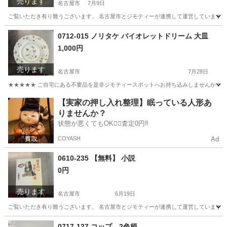
売ります
名古屋市
7月9日
ご覧いただき有り難うございます。 名古屋市とジモティーが連携して運営しています。 
愛知
名古屋市
小物
リユース
0712-015 ノリタケ バイオレットドリーム 大皿
1,000円
売ります
名古屋市
7月28日
★★★★★ ご自宅にある不要品を是非ジモティースポットへお持ち込みしませんか？ 家
愛知
名古屋市
食器
バイオレット
【実家の押し入れ整理】眠っている人形あ
りませんか？
状態が悪くてもOK🙆‍♀️査定0円‼️
COYASH
Ad
0610-235 【無料】 小説
0円
売ります
名古屋市
6月19日
ご覧いただき有り難うございます。 名古屋市とジモティーが連携して運営しています。 
愛知
名古屋市
文芸
リユース
0717-127 コップ 2色柄