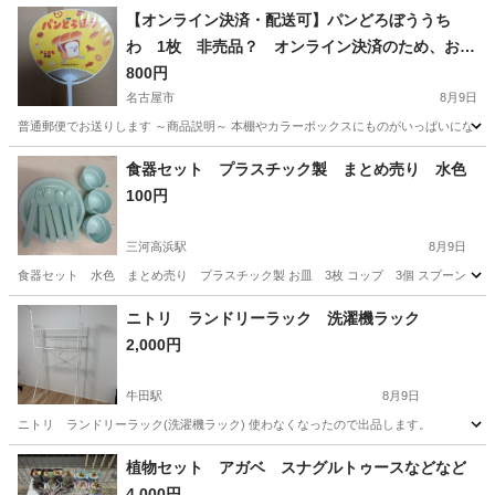
【オンライン決済・配送可】パンどろぼううち
わ 1枚 非売品？ オンライン決済のため、お会
いする必要は、ありません 全国どこでもご自宅
800円
に郵送します。
名古屋市
8月9日
普通郵便でお送りします ～商品説明～ 本棚やカラーボックスにものがいっぱいになった
愛知
名古屋市
その他
ろぼう
食器セット プラスチック製 まとめ売り 水色
100円
三河高浜駅
8月9日
食器セット 水色 まとめ売り プラスチック製 お皿 3枚 コップ 3個 スプーン 3本
愛知
高浜市
三河高浜駅
食器
食器セット
ニトリ ランドリーラック 洗濯機ラック
2,000円
牛田駅
8月9日
ニトリ ランドリーラック(洗濯機ラック) 使わなくなったので出品します。
愛知
知立市
牛田駅
家庭用品
ラック
植物セット アガベ スナグルトゥースなどなど
4,000円