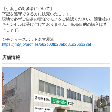
【引渡しの対象者について】

下記を遵守できる⽅に販売いたします。

現地で必ずご⾃⾝の責任でモノをご確認ください。譲受後の
キャンセルは受け付けておりません。 転売⽬的の購⼊は禁
⽌します。

https://jmty.jp/profiles/682c00fb23ebd81d26b322ef
店舗情報