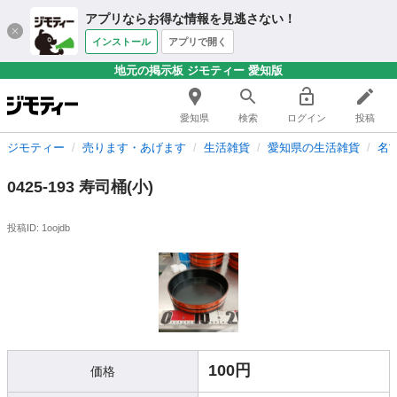
アプリならお得な情報を見逃さない！
インストール
アプリで開く
地元の掲示板 ジモティー 愛知版
愛知県
検索
ログイン
投稿
ジモティー
売ります・あげます
生活雑貨
愛知県の生活雑貨
名
0425-193 寿司桶(小)
投稿ID: 1oojdb
100円
価格