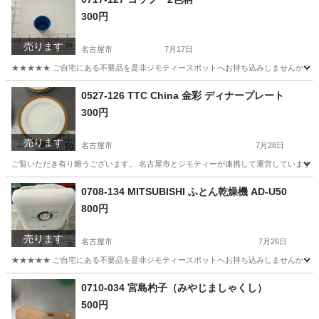
300円
売ります
名古屋市
7月17日
★★★★★ ご自宅にある不要品を是非ジモティースポットへお持ち込みしませんか？ 家
愛知
名古屋市
食器
現地
0527-126 TTC China 金彩 ディナープレート
300円
売ります
名古屋市
7月28日
ご覧いただき有り難うございます。 名古屋市とジモティーが連携して運営しています。 
愛知
名古屋市
食器
リユース
0708-134 MITSUBISHI ふとん乾燥機 AD-U50
800円
売ります
名古屋市
7月26日
★★★★★ ご自宅にある不要品を是非ジモティースポットへお持ち込みしませんか？ 家
愛知
名古屋市
生活家電
現地
0710-034 宮島杓子（みやじましゃくし）
500円