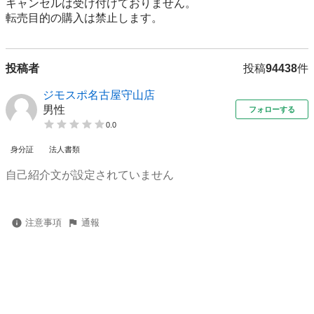
キャンセルは受け付けておりません。

転売⽬的の購⼊は禁⽌します。
投稿者
投稿
94438
件
ジモスポ名古屋守山店
男性
フォローする
0.0
身分証
法人書類
自己紹介文が設定されていません
注意事項
通報