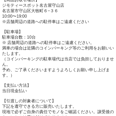
ジモティースポット名古屋守山店

名古屋市守山区大牧町６−３６

10:00〜19:00

※店舗周辺の道路への駐停車はご遠慮ください

【駐⾞場】

駐車場台数：10台

※ 店舗周辺の道路への駐停車はご遠慮ください。

満車の場合は近隣のコインパーキング等のご利用をお願いい
たします。

（コインパーキングの駐車場代は当店では負担しておりませ
ん。

予め、ご了承くださいますようよろしくお願い申し上げま
す。）

【⽀払い⽅法】

当日現金払い

【引渡しの対象者について】

下記を遵守できる⽅に販売いたします。

現地で必ずご⾃⾝の責任でモノをご確認ください。譲受後の