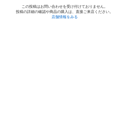
この投稿はお問い合わせを受け付けておりません。
投稿の詳細の確認や商品の購入は、直接ご来店ください。
店舗情報をみる
初めての方へ
利用規約
プライバシーポリシー
プライバシー・ステートメント
健全化に資する運用方針
お問い合わせ
運営会社
サイトマップ
ご利用ガイド
フリーワードで探す
PC版で表示
都道府県選択
特定商取引法の表示
利用者情報の外部送信について
© 2011-
2026
Jmty, Inc.