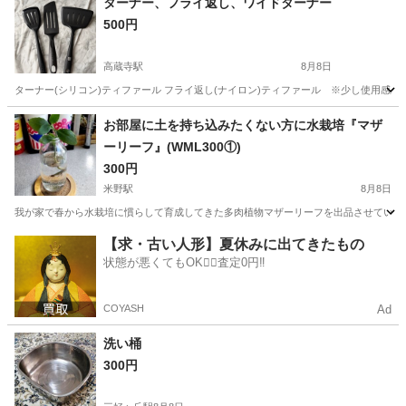
ターナー、フライ返し、ワイドターナー
500円
高蔵寺駅
8月8日
ターナー(シリコン)ティファール フライ返し(ナイロン)ティファール ※少し使用感あり
愛知
春日井市
高蔵寺駅
調理器具
お部屋に土を持ち込みたくない方に水栽培『マザ
ーリーフ』(WML300①)
300円
米野駅
8月8日
我が家で春から水栽培に慣らして育成してきた多肉植物マザーリーフを出品させていただ
愛知
名古屋市
米野駅
その他
マザーリーフ
【求・古い人形】夏休みに出てきたもの
状態が悪くてもOK🙆‍♀️査定0円‼️
COYASH
Ad
洗い桶
300円