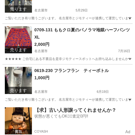
売ります
名古屋市
5月29日
ご覧いただき有り難うございます。 名古屋市とジモティーが連携して運営しています。 
愛知
名古屋市
スポーツウェア
リユース
0709-131 ももクロ夏のパノラマ地獄ハーフパンツ
XL
2,000円
売ります
名古屋市
7月16日
★★★★★ ご自宅にある不要品を是非ジモティースポットへお持ち込みしませんか？ 家
愛知
名古屋市
パンツ
ももクロ
0619-230 フランフラン ティーボトル
1,000円
売ります
名古屋市
6月19日
ご覧いただき有り難うございます。 名古屋市とジモティーが連携して運営しています。 
愛知
名古屋市
食器
リユース
【求】古い人形譲ってくれませんか？
状態が悪くてもOK🙆‍♀️査定0円‼️
COYASH
Ad