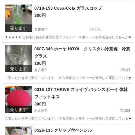
0718-153 Coca-Cola ガラスコップ
300円
売ります
名古屋市
7月18日
★★★★★ ご自宅にある不要品を是非ジモティースポットへお持ち込みしませんか？ 家
愛知
名古屋市
食器
現地
0607-349 ホーヤ HOYA クリスタル冷茶碗 冷茶
グラス
100円
売ります
名古屋市
7月3日
ご覧いただき有り難うございます。 名古屋市とジモティーが連携して運営しています。 
愛知
名古屋市
食器
リユース
0316-127 THRIVE スライヴ バランスボーイ 体幹
フィットネス
300円
売ります
名古屋市
7月3日
ご覧いただき有り難うございます。 名古屋市とジモティーが連携して運営しています。 
愛知
名古屋市
スポーツ
リユース
0526-135 クリップ付ペンシル