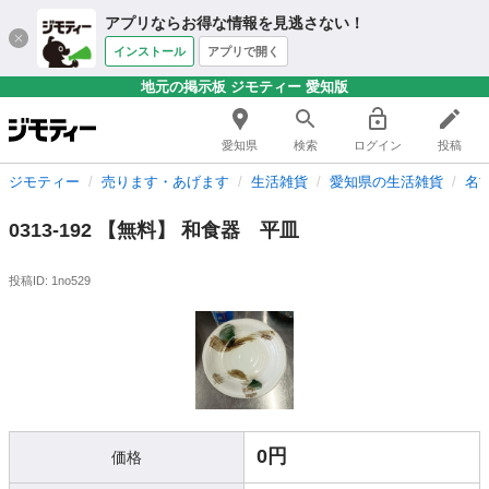
アプリならお得な情報を見逃さない！
インストール
アプリで開く
地元の掲示板 ジモティー 愛知版
愛知県
検索
ログイン
投稿
ジモティー
売ります・あげます
生活雑貨
愛知県の生活雑貨
名
0313-192 【無料】 和食器 平皿
投稿ID: 1no529
0円
価格