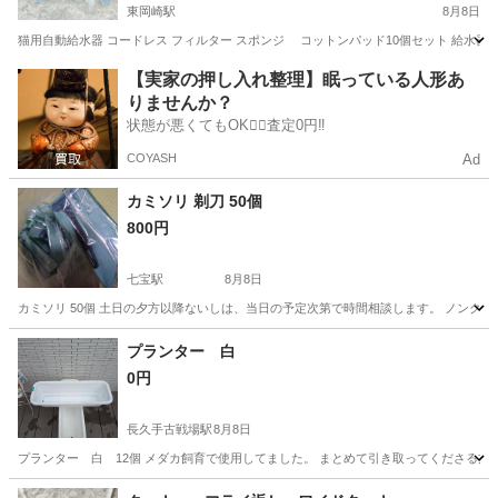
東岡崎駅
8月8日
猫用自動給水器 コードレス フィルター スポンジ コットンパッド10個セット 給水器 
愛知
岡崎市
東岡崎駅
その他
パッド
【実家の押し入れ整理】眠っている人形あ
りませんか？
状態が悪くてもOK🙆‍♀️査定0円‼️
COYASH
Ad
カミソリ 剃刀 50個
800円
七宝駅
8月8日
カミソリ 50個 土日の夕方以降ないしは、当日の予定次第で時間相談します。 ノンク
愛知
海部郡
七宝駅
その他
カミソリ
プランター 白
0円
長久手古戦場駅
8月8日
プランター 白 12個 メダカ飼育で使用してました。 まとめて引き取ってくださる方
愛知
日進市
長久手古戦場駅
家庭用品