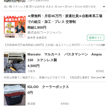
三好ヶ丘駅
8月8日
洗い桶 ステンレス製 滑り止め付き 大きさ 32 cm × 30 cm × 13 cm 水切り付き
愛知
みよし市
三好ヶ丘駅
調理器具
≪寮無料・月収46万円・派遣社員≫自動車系工場
での組立・加工・プレス 交替制
時給1,900円
株式会社ワークジャパン
岐阜県 各務原市
提携サイト
【月収例46万円★高時給1,900円】入社祝い金もドーンと35万円！／ハイエースの組
岐阜
各務原市
その他
Marcato マルカート パスタマシーン Ampia
150 ステンレス製
4,500円
小牧市
8月8日
内容は画像でご確認下さい。 画像のもので全てです。 【高品質な素材】 MarcatoのA
愛知
小牧市
調理器具
Marcato
IGLOO クーラーボックス
0円
東京駅
8月8日