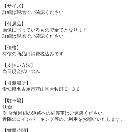
【サイズ】

詳細は現地でご確認ください

【付属品】

画像に写っているもので全てとなります

詳細は現地でご確認ください

【価格】

有償の商品は消費税込みです

【⽀払い⽅法】

当⽇現⾦払いのみ

【引渡場所】

愛知県名古屋市守山区大牧町６−３６

【駐⾞場】

10台

※ 店舗周辺の道路への駐停車はご遠慮ください。

近隣のコインパーキング等のご利用をお願いいたします。

【営業時間】
