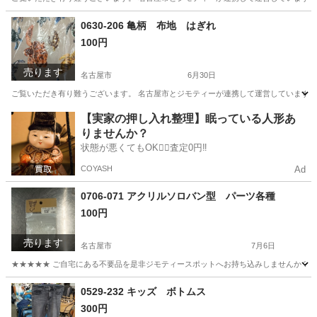
愛知
名古屋市
小物
リユース
0630-206 亀柄 布地 はぎれ
100円
売ります
名古屋市
6月30日
ご覧いただき有り難うございます。 名古屋市とジモティーが連携して運営しています。 
愛知
名古屋市
ファブリック、カバー
リユース
【実家の押し入れ整理】眠っている人形あ
りませんか？
状態が悪くてもOK🙆‍♀️査定0円‼️
COYASH
Ad
0706-071 アクリルソロバン型 パーツ各種
100円
売ります
名古屋市
7月6日
★★★★★ ご自宅にある不要品を是非ジモティースポットへお持ち込みしませんか？ 家
愛知
名古屋市
おもちゃ
アクリル
0529-232 キッズ ボトムス
300円