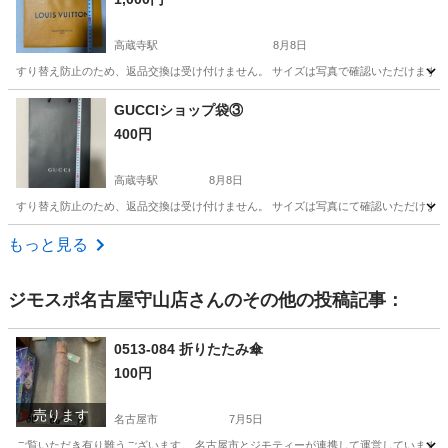
高蔵寺駅
8月8日
すり替え防止のため、返品交換は受け付けません。 サイズは写真で確認いただけます こ
愛知
春日井市
高蔵寺駅
ラッピング用品
VUITTON
GUCCIショップ袋③
400円
高蔵寺駅
8月8日
すり替え防止のため、返品交換は受け付けません。 サイズは写真にて確認いただけます 
愛知
春日井市
高蔵寺駅
ラッピング用品
GUCCI
もっと見る
ジモスポ名古屋守山店
さんのその他の投稿記事：
0513-084 折りたたみ傘
100円
売ります
名古屋市
7月5日
ご覧いただき有り難うございます。 名古屋市とジモティーが連携して運営しています。 