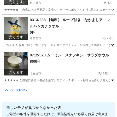
売ります
名古屋市
7月25日
★★★★★ ご自宅にある不要品を是非ジモティースポットへお持ち込みしませんか？ 家
愛知
名古屋市
食器
ソーダストリーム
0313-238 【無料】 ループ付き なかよしアニマ
ルハンカチタオル
0円
売ります
名古屋市
5月21日
ご覧いただき有り難うございます。 名古屋市とジモティーが連携して運営しています。 
愛知
名古屋市
服/ファッション
0712-323 ムーミン スナフキン サラダボウル
800円
売ります
名古屋市
7月12日
★★★★★ ご自宅にある不要品を是非ジモティースポットへお持ち込みしませんか？ 家
愛知
名古屋市
食器
スナフキン
ページTOPへ
欲しいモノが見つからなかった方
ご希望の条件を登録するだけで、新着情報をいち早くお届け出来ま