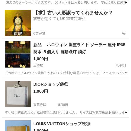
IGLOOのクーラーボックスです。 50リットルは入ると思います。 早めに取りに来て
愛知
岡崎市
東京駅
家庭用品
【求】古い人形譲ってくれませんか？
状態が悪くてもOK🙆‍♀️査定0円‼️
COYASH
Ad
新品 ハロウィン 幽霊ライト ソーラー 屋外 IP65
防水 ５個入り 自動点灯 消灯
1,000円
三郷駅
8月8日
【カボチャ ハロウィン装飾】かわいくて特別な幽霊のデザインは、フェスティバルや不気
愛知
瀬戸市
三郷駅
その他
幽霊
DIORショップ袋⑤
1,000円
高蔵寺駅
8月8日
すり替え防止のため、返品交換は受け付けません。 サイズは写真で確認お願いします こ
愛知
春日井市
高蔵寺駅
ラッピング用品
DIOR
LOUIS VUITTONショップ袋④
1,000円