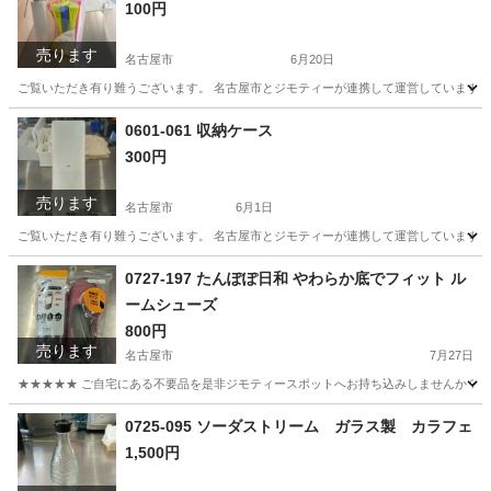
100円
売ります
名古屋市
6月20日
ご覧いただき有り難うございます。 名古屋市とジモティーが連携して運営しています。 
愛知
名古屋市
その他
リユース
0601-061 収納ケース
300円
売ります
名古屋市
6月1日
ご覧いただき有り難うございます。 名古屋市とジモティーが連携して運営しています。 
愛知
名古屋市
収納家具
リユース
0727-197 たんぽぽ日和 やわらか底でフィット ル
ームシューズ
800円
売ります
名古屋市
7月27日
★★★★★ ご自宅にある不要品を是非ジモティースポットへお持ち込みしませんか？ 家
愛知
名古屋市
その他
ルームシューズ
0725-095 ソーダストリーム ガラス製 カラフェ
1,500円