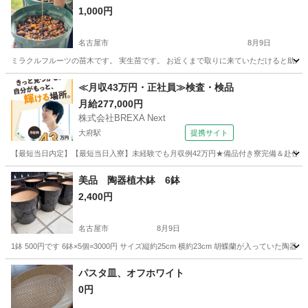
1,000円
名古屋市
8月9日
ミラクルフルーツの苗木です。 実生苗です。 お近くまで取りに来ていただけると助か
愛知
名古屋市
家庭用品
ミラクルフルーツ
≪月収43万円・正社員≫検査・検品
月給277,000円
株式会社BREXA Next
大府駅
提携サイト
【最短当日内定】【最短当日入寮】未経験でも月収例42万円★備品付き寮完備＆赴任旅費
愛知
大府市
大府駅
その他
美品 陶器植木鉢 6鉢
2,400円
名古屋市
8月9日
1鉢 500円です 6鉢×5個=3000円 サイズ縦約25cm 横約23cm 胡蝶蘭が入っていた陶
愛知
名古屋市
家庭用品
パスタ皿、オフホワイト
0円