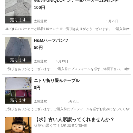
男の子UNIQLOインナー&パーカー110センチ
100円
売ります
太閤通駅
5月25日
UNIQLOのパーカーと肌着110センチ ※ご覧頂きありがとうございます。 ご購入前
愛知
名古屋市
太閤通駅
ベビー用品
UNIQLO
H&Mハーフパンツ
50円
売ります
太閤通駅
5月19日
ご覧頂きありがとうございます。 ご購入前にプロフィールを必ずご確認下さい。 4枚
愛知
名古屋市
太閤通駅
パンツ
ハーフパンツ
ニトリ折り畳みテーブル
0円
売ります
太閤通駅
5月25日
ご覧頂きありがとうございます。ご購入前にプロフィールを必ずお読みになってください
愛知
名古屋市
太閤通駅
テーブル
ニトリ
【求】古い人形譲ってくれませんか？
状態が悪くてもOK🙆‍♀️査定0円‼️