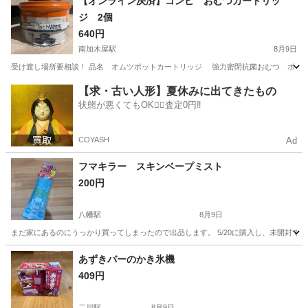
【オンライン決済】コンビ おむつカートリッ
ジ 2個
640円
南加木屋駅
8月9日
受け渡し場所要相談！ 品名 オムツポットカートリッジ 強力密閉抗菌おむつ ポイテッ
愛知
東海市
南加木屋駅
家庭用品
【求・古い人形】夏休みに出てきたもの
状態が悪くてもOK🙆‍♀️査定0円‼️
COYASH
Ad
フマキラー スキンベープミスト
200円
八幡駅
8月9日
まだ家にあるのにうっかり買ってしまったので出品します。 5/20に購入し、未開封で
愛知
豊川市
八幡駅
その他
価格
あずきバーのかき氷機
409円
二川駅
8月9日