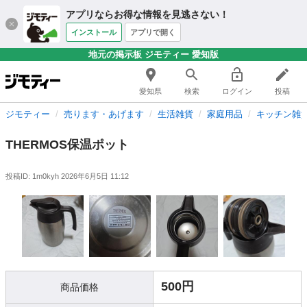
アプリならお得な情報を見逃さない！
インストール
アプリで開く
地元の掲示板 ジモティー 愛知版
愛知県
検索
ログイン
投稿
ジモティー
売ります・あげます
生活雑貨
家庭用品
キッチン雑
THERMOS保温ポット
投稿ID: 1m0kyh
2026年6月5日 11:12
500円
商品価格