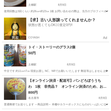
土橋駅
8月9日
使用回数は3回くらい 約26㎝×約23㎝ 1枚 お問い合わせの際は、当方のプロフィール
愛知
豊田市
土橋駅
生活雑貨
オフホワイト
【求】古い人形譲ってくれませんか？
状態が悪くてもOK🙆‍♀️査定0円‼️
COYASH
Ad
トイ・ストーリーのグラス2個
50円
土橋駅
8月9日
中古です 約11㎝×7㎝ 現状お渡し NC、NRでお願いいたします 郵送等はしません
愛知
豊田市
土橋駅
生活雑貨
ストーリー
【オンライン決済・配送可】パンどろぼううち
わ 1枚 非売品？ オンライン決済のため、お会
いする必要は、ありません 全国どこでもご自宅
800円
に郵送します。
名古屋市
8月9日
普通郵便でお送りします ～商品説明～ 本棚やカラーボックスにものがいっぱいになった