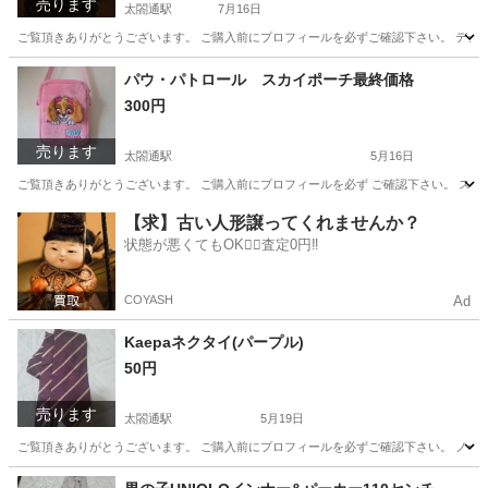
売ります
太閤通駅
7月16日
ご覧頂きありがとうございます。 ご購入前にプロフィールを必ずご確認下さい。 デジタル表示と青色
愛知
名古屋市
太閤通駅
生活家電
レイコップ
パウ・パトロール スカイポーチ最終価格
300円
売ります
太閤通駅
5月16日
ご覧頂きありがとうございます。 ご購入前にプロフィールを必ず ご確認下さい。 スカ
愛知
名古屋市
太閤通駅
キッズ用品
スカイ
【求】古い人形譲ってくれませんか？
状態が悪くてもOK🙆‍♀️査定0円‼️
COYASH
Ad
Kaepaネクタイ(パープル)
50円
売ります
太閤通駅
5月19日
ご覧頂きありがとうございます。 ご購入前にプロフィールを必ずご確認下さい。 ノー
愛知
名古屋市
太閤通駅
小物
Kaepa