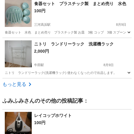
愛知
名古屋市
その他
ろぼう
食器セット プラスチック製 まとめ売り 水色
100円
三河高浜駅
8月9日
食器セット 水色 まとめ売り プラスチック製 お皿 3枚 コップ 3個 スプーン 3本
愛知
高浜市
三河高浜駅
食器
食器セット
ニトリ ランドリーラック 洗濯機ラック
2,000円
牛田駅
8月9日
ニトリ ランドリーラック(洗濯機ラック) 使わなくなったので出品します。
愛知
知立市
牛田駅
家庭用品
ラック
もっと見る
ふみふみ
さんのその他の投稿記事：
レイコップホワイト
100円