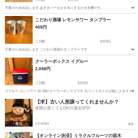
不要のため出品します あずきバーをかき氷にするかき氷機です。
愛知
豊橋市
二川駅
調理器具
かき氷
こだわり酒場 レモンサワー タンブラー
409円
二川駅
8月9日
不要のため出品します こだわり酒場のタンブラーです
愛知
豊橋市
二川駅
食器
酒場
クーラーボックス イグルー
2,048円
二川駅
8月9日
イグルー コンツアー 30 28lのクーラーボックスです 2Lペットボトルが縦に入るサイズ
愛知
豊橋市
二川駅
家庭用品
【求】古い人形譲ってくれませんか？
状態が悪くてもOK🙆‍♀️査定0円‼️
COYASH
Ad
【オンライン決済】ミラクルフルーツの苗木