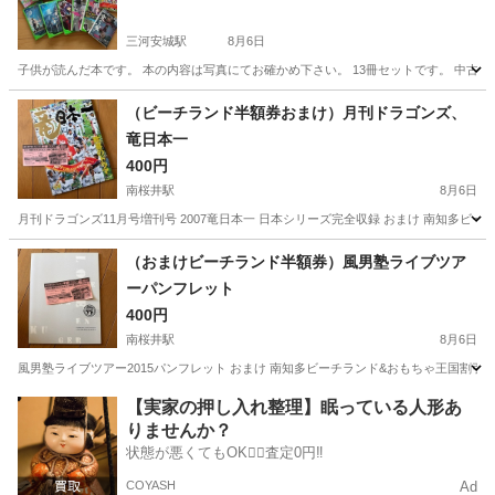
三河安城駅
8月6日
子供が読んだ本です。 本の内容は写真にてお確かめ下さい。 13冊セットです。 中古
愛知
安城市
三河安城駅
本/CD/DVD
（ビーチランド半額券おまけ）月刊ドラゴンズ、
竜日本一
400円
南桜井駅
8月6日
月刊ドラゴンズ11月号増刊号 2007竜日本一 日本シリーズ完全収録 おまけ 南知多ビ
愛知
安城市
南桜井駅
雑誌
（おまけビーチランド半額券）風男塾ライブツア
ーパンフレット
400円
南桜井駅
8月6日
風男塾ライブツアー2015パンフレット おまけ 南知多ビーチランド&おもちゃ王国割引
愛知
安城市
南桜井駅
雑誌
【実家の押し入れ整理】眠っている人形あ
りませんか？
状態が悪くてもOK🙆‍♀️査定0円‼️
COYASH
Ad