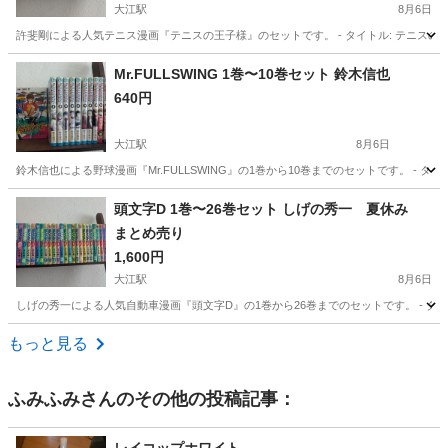
大江駅
8月6日
許斐剛による人気テニス漫画『テニスの王子様』のセットです。 - タイトル: テニスの王子様 -
愛知
名古屋市
大江駅
マンガ、コミック、アニメ
Mr.FULLSWING 1巻〜10巻セット 鈴木信也
640円
テニスの王子様
大江駅
8月6日
鈴木信也による野球漫画『Mr.FULLSWING』の1巻から10巻までのセットです。 - タイトル: Mr
愛知
名古屋市
大江駅
マンガ、コミック、アニメ
頭文字D 1巻〜26巻セット しげの秀一 夏休み
まとめ売り
1,600円
大江駅
8月6日
しげの秀一による人気自動車漫画『頭文字D』の1巻から26巻までのセットです。 - タイトル: 頭文字
愛知
名古屋市
大江駅
マンガ、コミック、アニメ
もっと見る
ふみふみ
さんのその他の投稿記事：