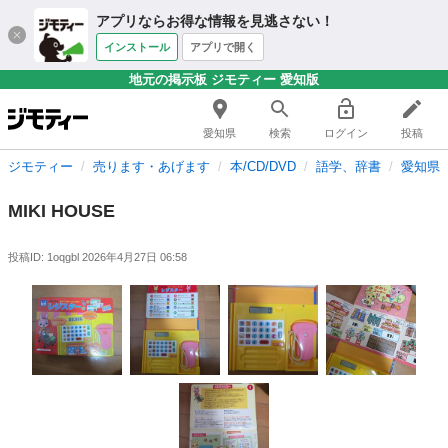
アプリならお得な情報を見逃さない！
インストール
アプリで開く
地元の掲示板 ジモティー 愛知版
愛知県
検索
ログイン
投稿
ジモティー
売ります・あげます
本/CD/DVD
語学、辞書
愛知県
MIKI HOUSE
投稿ID: 1oqgbl
2026年4月27日 06:58