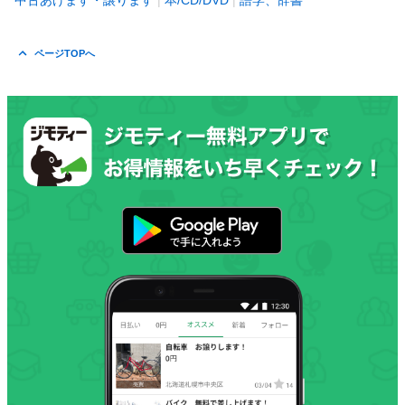
中古あげます・譲ります
本/CD/DVD
語学、辞書
ページTOPへ