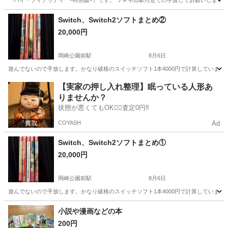
『ハイ・フィデリティ −特別版−』です。 ＪＲ半田駅付近での手渡しでお願いします。 
愛知
半田市
DVD/ブルーレイ
ゴードン
Switch、Switch2ソフトまとめ②
20,000円
岡崎公園前駅
8月6日
遊んでないので手放します。かなり破格のスイッチソフト1本4000円で計算していますがバラ売
愛知
岡崎市
岡崎公園前駅
マンガ、コミック、アニメ
【実家の押し入れ整理】眠っている人形あ
りませんか？
Switch
状態が悪くてもOK🙆‍♀️査定0円‼️
COYASH
Ad
Switch、Switch2ソフトまとめ①
20,000円
岡崎公園前駅
8月6日
遊んでないので手放します。かなり破格のスイッチソフト1本4000円で計算していますがバラ売
愛知
岡崎市
岡崎公園前駅
マンガ、コミック、アニメ
小説や漫画などの本
200円
Switch