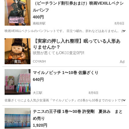
愛知
安城市
南桜井駅
雑誌
ビーチ
（ビーチランド割引券おまけ）映画VEXILLベクシ
ルパンフ
400円
南桜井駅
8月6日
映画VEXILLベクシルのパンフレットです。 目立つ破れ、折れなどはありません。 お
愛知
安城市
南桜井駅
雑誌
ビーチ
【実家の押し入れ整理】眠っている人形あ
りませんか？
状態が悪くてもOK🙆‍♀️査定0円‼️
COYASH
Ad
マイルノビッチ 1〜10巻 佐藤ざくり
640円
大江駅
8月6日
佐藤ざくりによる人気少女漫画『マイルノビッチ』の1巻から10巻までのセットです。 - タイトル: 
愛知
名古屋市
大江駅
マンガ、コミック、アニメ
テニスの王子様 1巻〜30巻 許斐剛 夏休み まと
め売り
1,920円