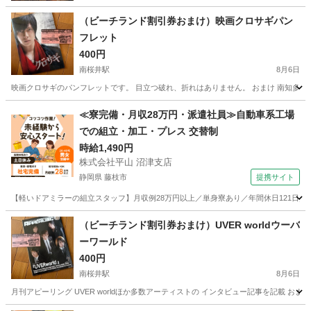
（ビーチランド割引券おまけ）映画クロサギパン
フレット
400円
南桜井駅
8月6日
映画クロサギのパンフレットです。 目立つ破れ、折れはありません。 おまけ 南知多ビ
愛知
安城市
南桜井駅
雑誌
ビーチ
≪寮完備・月収28万円・派遣社員≫自動車系工場
での組立・加工・プレス 交替制
時給1,490円
株式会社平山 沼津支店
静岡県 藤枝市
提携サイト
【軽いドアミラーの組立スタッフ】月収例28万円以上／単身寮あり／年間休日121日／
静岡
藤枝市
その他
（ビーチランド割引券おまけ）UVER worldウーバ
ーワールド
400円
南桜井駅
8月6日
月刊アピーリング UVER worldほか多数アーティストの インタビュー記事を記載 