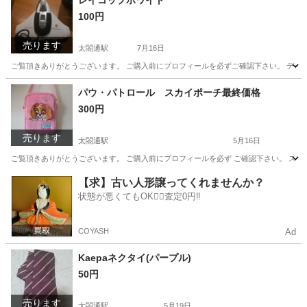
レイコップホワイト
100円
売ります
太閤通駅
7月16日
ご覧頂きありがとうございます。 ご購入前にプロフィールを必ずご確認下さい。 デジタル表示と青色
愛知
名古屋市
太閤通駅
生活家電
レイコップ
パウ・パトロール スカイポーチ最終価格
300円
売ります
太閤通駅
5月16日
ご覧頂きありがとうございます。 ご購入前にプロフィールを必ず ご確認下さい。 スカ
愛知
名古屋市
太閤通駅
キッズ用品
スカイ
【求】古い人形譲ってくれませんか？
状態が悪くてもOK🙆‍♀️査定0円‼️
COYASH
Ad
Kaepaネクタイ(パープル)
50円
売ります
太閤通駅
5月19日