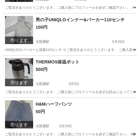
ご覧頂きありがとうございます。 ご購入前にプロフィールを必ずご確認下さい。 ノー
愛知
名古屋市
太閤通駅
小物
Kaepa
男の子UNIQLOインナー&パーカー110センチ
100円
売ります
太閤通駅
5月25日
UNIQLOのパーカーと肌着110センチ ※ご覧頂きありがとうございます。 ご購入前
愛知
名古屋市
太閤通駅
ベビー用品
UNIQLO
THERMOS保温ポット
500円
売ります
太閤通駅
6月5日
ご覧頂きありがとうございます。 ご購入前にプロフィールを必ずお読みになってください
愛知
名古屋市
太閤通駅
家庭用品
THERMOS
H&Mハーフパンツ
50円
売ります
太閤通駅
5月19日
ご覧頂きありがとうございます。 ご購入前にプロフィールを必ずご確認下さい。 4枚