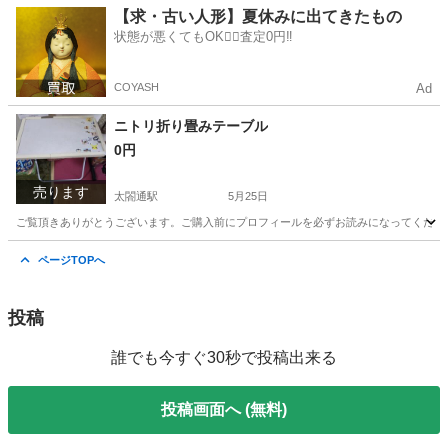
愛知
名古屋市
太閤通駅
パンツ
ハーフパンツ
【求・古い人形】夏休みに出てきたもの
状態が悪くてもOK🙆‍♀️査定0円‼️
COYASH
Ad
ニトリ折り畳みテーブル
0円
売ります
太閤通駅
5月25日
ご覧頂きありがとうございます。ご購入前にプロフィールを必ずお読みになってください
愛知
名古屋市
太閤通駅
テーブル
ニトリ
ページTOPへ
投稿
誰でも今すぐ30秒で投稿出来る
投稿画面へ (無料)