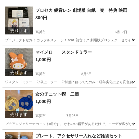
愛知
高浜市
その他
プロセカ 鏡音レン 劇場版 台紙 奏 特典 映画
800円
売ります
高浜市
6月17日
プロジェクトセカイ カラフルステージ！ feat. 初音ミク 劇場版プロジェクトセカイ 壊
愛知
高浜市
おもちゃ
プロセカ
マイメロ スタンドミラー
1,000円
売ります
高浜市
8月6日
♡スタンドミラー ♡卓上ミラー ♡状態＊飾ってたのみ・経年劣化により変色あり。画
愛知
高浜市
生活雑貨
ミラー
女の子ニット帽 二個
1,000円
売ります
高浜市
7月26日
愛知
高浜市
生活雑貨
ニット帽
プレート、アクセサリー入れなど雑貨セット