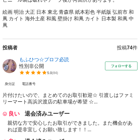
絵画 明治 大正 日本 東北 青森県 紙本彩色 半紙版 弘前市 和
凧 カイト 海外土産 和風 壁掛け 和凧 カイト 日本製 和凧 中
凧
投稿者
投稿
74
件
もふひつ☆プロフ必読
性別非公開
フォローする
5.0
(
84
)
身分証
電話番号
片付けたいので、まとめてのお取引歓迎☆ 引渡しはファミ
リーマート高浜沢渡店の駐車場が希望 ☆...
良い
退会済みユーザー
親切な方で安心したお取引ができました。また機会があ
れば是非宜しくお願い致します！！...