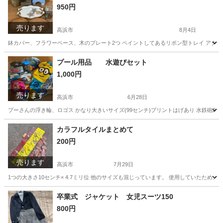
950円
売ります
高浜市
8月4日
鉢カバー、フラワーベース、木のプレート2つ ペイントしてあるリボン型トレイ アクセサ
愛知
高浜市
生活雑貨
プール用品 水遊びセット
1,000円
売ります
高浜市
6月28日
プーさんの浮き輪、ロゴス かなり大きいサイズ(99センチ)プリントはげあり 水鉄砲2
愛知
高浜市
その他
カラフルタイルまとめて
200円
売ります
高浜市
7月29日
1つの大きさ10センチ× 4.7ミリ位 他のサイズも混じっています。 使用していたため
愛知
高浜市
キッズ用品
タイル
卒業式 ジャケット 女児スーツ150
800円