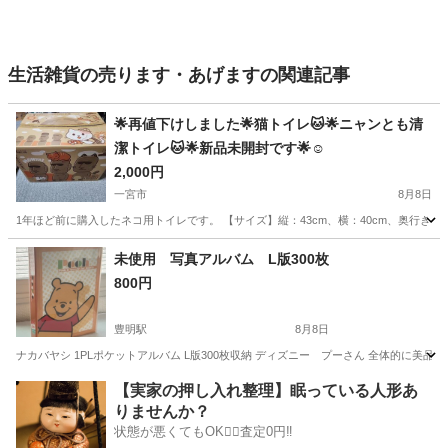
生活雑貨の売ります・あげますの関連記事
︎🌟再値下けしました︎🌟猫トイレ🐱︎🌟ニャンとも清
潔トイレ🐱︎🌟新品未開封です︎🌟☺
2,000円
一宮市
8月8日
1年ほど前に購入したネコ用トイレです。 【サイズ】縦：43cm、横：40cm、奥行き：55c
愛知
一宮市
その他
トイレ
未使用 写真アルバム L版300枚
800円
豊明駅
8月8日
ナカバヤシ 1PLポケットアルバム L版300枚収納 ディズニー プーさん 全体的に美
愛知
豊明市
豊明駅
アルバム
ケース
【実家の押し入れ整理】眠っている人形あ
りませんか？
状態が悪くてもOK🙆‍♀️査定0円‼️