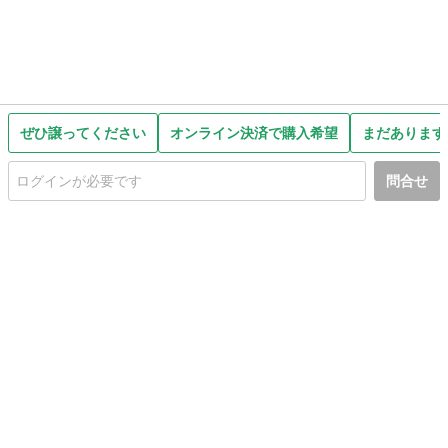
ぜひ譲ってください
オンライン決済で購入希望
まだあります
問合せ
初めての方へ
利用規約
プライバシーポリシー
プライバシー・ステートメント
健全化に資する運用方針
お問い合わせ
運営会社
サイトマップ
ご利用ガイド
フリーワードで探す