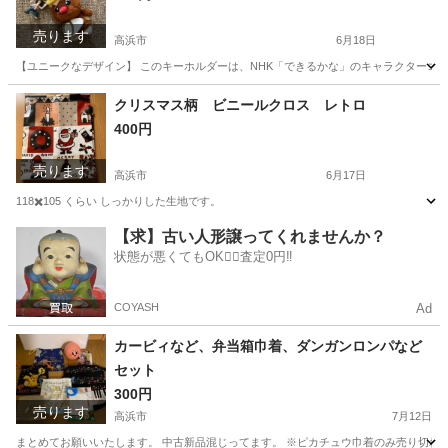
売ります
高浜市
6月18日
【ユニークなデザイン】 このキーホルダーは、NHK「できるかな」のキャラクターゴン
愛知
高浜市
フィギュア
マスコット
クリスマス柄 ビニールクロス レトロ
400円
売ります
高浜市
6月17日
118✖️105 くらい しっかりした生地です。
愛知
高浜市
生活雑貨
ビニール
【求】古い人形譲ってくれませんか？
状態が悪くてもOK🙆‍♀️査定0円‼️
COYASH
Ad
カービィなど、弁当箱巾着、ダンガンロンパなど
セット
300円
売ります
高浜市
7月12日
まとめてお願いいたします。 中古新品混じってます。 ※ピカチュウ巾着のみ売り切れ