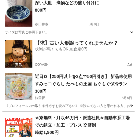
愛知
豊田市
猿投駅
家庭用品
グッピー
深い大皿 煮物などの盛り付けに
800円
春日井市
8月8日
サイズは写真ご参照下さい。
愛知
春日井市
食器
【求】古い人形譲ってくれませんか？
状態が悪くてもOK🙆‍♀️査定0円‼️
COYASH
Ad
近日♻️【250円以上を2点で50円引き】 新品未使用
すみっコぐらし たべもの王国 もぐもぐ保冷ランチ
バッグ❁¨̮
300円
鶴里駅
8月8日
《プロフィール内の取引条件必ずお読み下さい》 ※読んでない方と思われる方、お返事
愛知
名古屋市
鶴里駅
その他
すみっコぐらし
≪寮無料・月収46万円・派遣社員≫自動車系工場
での組立・加工・プレス 交替制
時給1,900円