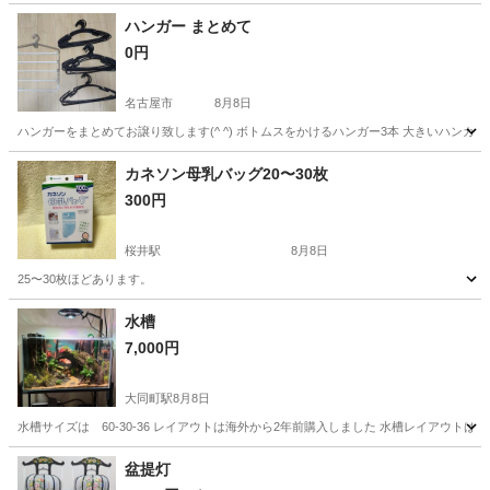
ハンガー まとめて
0円
名古屋市
8月8日
ハンガーをまとめてお譲り致します(^ ^) ボトムスをかけるハンガー3本 大きいハンガ
愛知
名古屋市
洗濯用品
カネソン母乳バッグ20〜30枚
300円
桜井駅
8月8日
25〜30枚ほどあります。
愛知
安城市
桜井駅
生活雑貨
水槽
7,000円
大同町駅
8月8日
水槽サイズは 60-30-36 レイアウトは海外から2年前購入しました 水槽レイアウ
愛知
名古屋市
大同町駅
その他
盆提灯