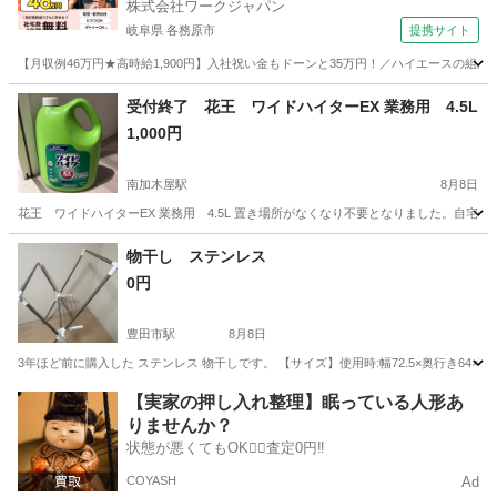
株式会社ワークジャパン
岐阜県 各務原市
提携サイト
【月収例46万円★高時給1,900円】入社祝い金もドーンと35万円！／ハイエースの組
岐阜
各務原市
その他
受付終了 花王 ワイドハイターEX 業務用 4.5L
1,000円
南加木屋駅
8月8日
花王 ワイドハイターEX 業務用 4.5L 置き場所がなくなり不要となりました。自宅
愛知
東海市
南加木屋駅
洗濯用品
ワイドハイター
物干し ステンレス
0円
豊田市駅
8月8日
3年ほど前に購入した ステンレス 物干しです。 【サイズ】使用時:幅72.5×奥行き64×高さ1
愛知
豊田市
豊田市駅
洗濯用品
【実家の押し入れ整理】眠っている人形あ
りませんか？
状態が悪くてもOK🙆‍♀️査定0円‼️
COYASH
Ad