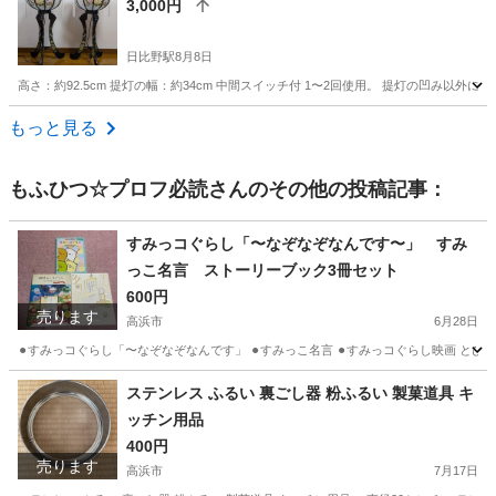
3,000円
日比野駅
8月8日
高さ：約92.5cm 提灯の幅：約34cm 中間スイッチ付 1〜2回使用。 提灯の凹み
愛知
名古屋市
日比野駅
冠婚葬祭
もっと見る
もふひつ☆プロフ必読
さんのその他の投稿記事：
すみっコぐらし「〜なぞなぞなんです〜」 すみ
っこ名言 ストーリーブック3冊セット
600円
売ります
高浜市
6月28日
⚫︎すみっコぐらし「〜なぞなぞなんです」 ⚫︎すみっこ名言 ⚫︎すみっコぐらし映画 と
愛知
高浜市
パズル
すみっコぐらし
ステンレス ふるい 裏ごし器 粉ふるい 製菓道具 キ
ッチン用品
400円
売ります
高浜市
7月17日