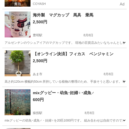
COYASH
Ad
海外製 マグカップ 馬具 乗馬
2,500円
豊明駅
8月8日
アルゼンチンのウシュアイアのマグカップです。 現地の百貨店みたいなちゃんとしたとこ
愛知
豊明市
豊明駅
食器
馬具
【オンライン決済】フィカス ベンジャミン
2,500円
あま市
8月8日
高さ約120cm 横幅約50cm 所持している植物の整理のため、手放そうと思います。
愛知
あま市
家庭用品
mixグッピー・幼魚･妊婦♀･成魚♂
600円
猿投駅
8月8日
mixグッピーの幼魚･成魚♂・妊婦♀を20匹1000円です。 組み合わせは自由ですので