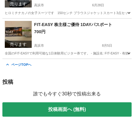
売ります
高浜市
6月28日
ヒロミチナカノの女子スーツです 150センチ ブラウスジャケットスカート3点セット 
愛知
高浜市
服/ファッション
卒業式
FIT-EASY 株主様ご優待 1DAYパスポート
700円
売ります
高浜市
8月5日
全国のFIT-EASYで利用可能な1日体験用ビジター券です。 - 施設名: FIT-EASY - 有効期
愛知
高浜市
チケット
ページTOPへ
投稿
誰でも今すぐ30秒で投稿出来る
投稿画面へ (無料)