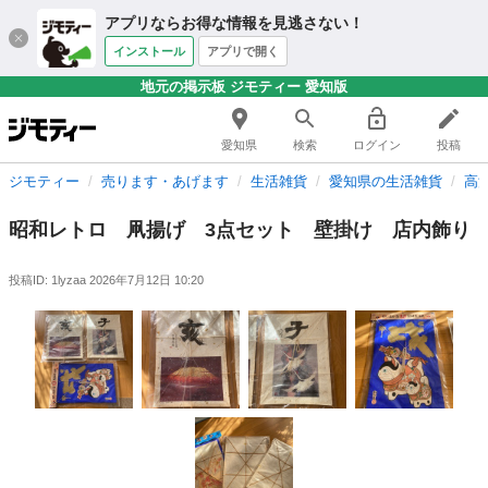
アプリならお得な情報を見逃さない！
インストール
アプリで開く
地元の掲示板 ジモティー 愛知版
愛知県
検索
ログイン
投稿
ジモティー
売ります・あげます
生活雑貨
愛知県の生活雑貨
高
昭和レトロ 凧揚げ 3点セット 壁掛け 店内飾り
投稿ID: 1lyzaa
2026年7月12日 10:20