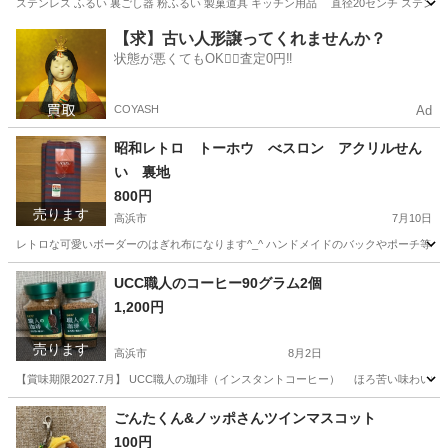
ステンレス ふるい 裏ごし器 粉ふるい 製菓道具 キッチン用品 直径20センチ ステン
愛知
高浜市
生活雑貨
製菓
【求】古い人形譲ってくれませんか？
状態が悪くてもOK🙆‍♀️査定0円‼️
COYASH
Ad
昭和レトロ トーホウ べスロン アクリルせん
い 裏地
800円
売ります
高浜市
7月10日
レトロな可愛いボーダーのはぎれ布になります^_^ ハンドメイドのバックやポーチ等の裏
愛知
高浜市
PCパーツ
レトロ
UCC職人のコーヒー90グラム2個
1,200円
売ります
高浜市
8月2日
【賞味期限2027.7月】 UCC職人の珈琲（インスタントコーヒー） ほろ苦い味わい9
愛知
高浜市
食品
インスタントコーヒー
ごんたくん&ノッポさんツインマスコット
100円