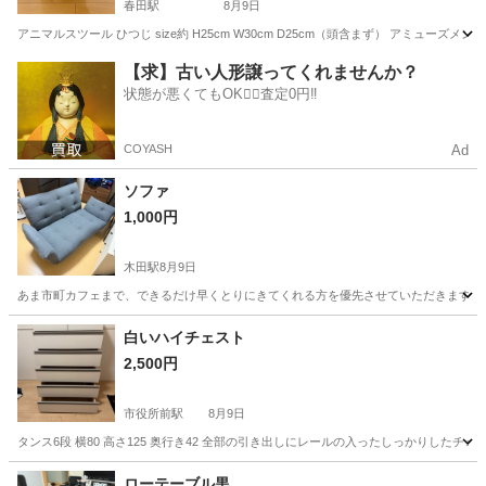
春田駅
8月9日
アニマルスツール ひつじ size約 H25cm W30cm D25cm（頭含まず） アミ
愛知
名古屋市
春田駅
椅子
アニマルスツール
【求】古い人形譲ってくれませんか？
状態が悪くてもOK🙆‍♀️査定0円‼️
COYASH
Ad
ソファ
1,000円
木田駅
8月9日
あま市町カフェまで、できるだけ早くとりにきてくれる方を優先させていただきます。 
愛知
あま市
木田駅
ソファ
白いハイチェスト
2,500円
市役所前駅
8月9日
タンス6段 横80 高さ125 奥行き42 全部の引き出しにレールの入ったしっかりした
愛知
豊橋市
市役所前駅
収納家具
ローテーブル黒