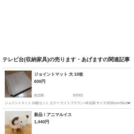
テレビ台(収納家具)の売ります・あげますの関連記事
ジョイントマット 大 10枚
600円
知立駅
8月9日
ジョイントマット 10枚セット カラー:ライトブラウン ▪️木目調 サイズ:約55cm×5
愛知
知立市
知立駅
カーペット/マット/ラグ
新品！アニマルイス
1,440円