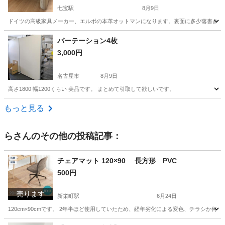
七宝駅
8月9日
ドイツの高級家具メーカー、エルポの本革オットマンになります。裏面に多少落書きっ
愛知
あま市
七宝駅
ソファ
パーテーション4枚
3,000円
名古屋市
8月9日
高さ1800 幅1200くらい 美品です。 まとめて引取して欲しいです。
愛知
名古屋市
オフィス用家具
もっと見る
ら
さんのその他の投稿記事：
チェアマット 120×90 長方形 PVC
500円
売ります
新栄町駅
6月24日
120cm×90cmです。 2年半ほど使用していたため、経年劣化による変色、チラシか
愛知
名古屋市
新栄町駅
椅子