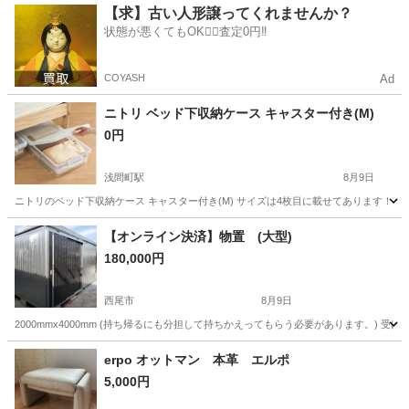
愛知
名古屋市
名古屋駅
テーブル
【求】古い人形譲ってくれませんか？
状態が悪くてもOK🙆‍♀️査定0円‼️
COYASH
Ad
ニトリ ベッド下収納ケース キャスター付き(M)
0円
浅間町駅
8月9日
ニトリのベッド下収納ケース キャスター付き(M) サイズは4枚目に載せてあります！
愛知
名古屋市
浅間町駅
収納家具
【オンライン決済】物置 (大型)
180,000円
西尾市
8月9日
2000mmx4000mm (持ち帰るにも分担して持ちかえってもらう必要があります。) 
愛知
西尾市
収納家具
大型
erpo オットマン 本革 エルポ
5,000円