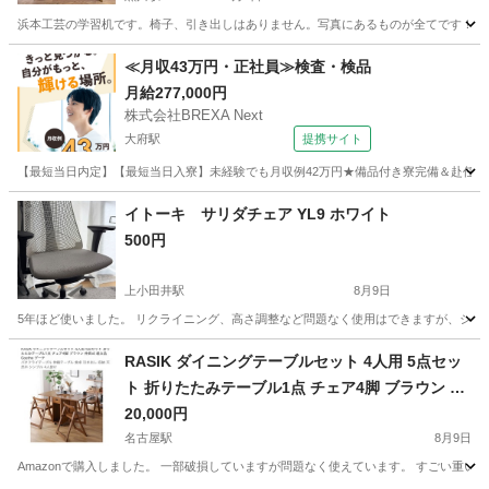
浜本工芸の学習机です。椅子、引き出しはありません。写真にあるものが全てです！ 
愛知
名古屋市
黒川駅
テーブル
≪月収43万円・正社員≫検査・検品
月給277,000円
株式会社BREXA Next
大府駅
提携サイト
【最短当日内定】【最短当日入寮】未経験でも月収例42万円★備品付き寮完備＆赴任旅費
愛知
大府市
大府駅
その他
イトーキ サリダチェア YL9 ホワイト
500円
上小田井駅
8月9日
5年ほど使いました。 リクライニング、高さ調整など問題なく使用はできますが、シートは
愛知
名古屋市
上小田井駅
椅子
サリダチェア
RASIK ダイニングテーブルセット 4人用 5点セッ
ト 折りたたみテーブル1点 チェア4脚 ブラウン 伸
長式 組立品 Goethe ゲーテ
20,000円
名古屋駅
8月9日
Amazonで購入しました。 一部破損していますが問題なく使えています。 すごい重