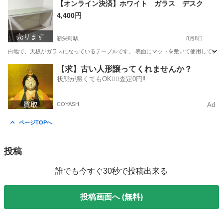
【オンライン決済】ホワイト ガラス デスク
4,400円
売ります
新栄町駅
8月8日
白地で、天板がガラスになっているテーブルです。 表面にマットを敷いて使用していまし
愛知
名古屋市
新栄町駅
テーブル
【求】古い人形譲ってくれませんか？
状態が悪くてもOK🙆‍♀️査定0円‼️
COYASH
Ad
ページTOPへ
投稿
誰でも今すぐ30秒で投稿出来る
投稿画面へ (無料)