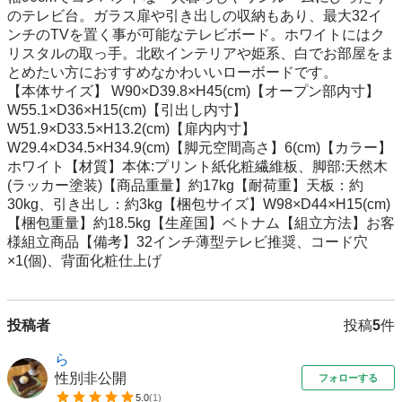
のテレビ台。ガラス扉や引き出しの収納もあり、最大32イ
ンチのTVを置く事が可能なテレビボード。ホワイトにはク
リスタルの取っ手。北欧インテリアや姫系、白でお部屋をま
とめたい方におすすめなかわいいローボードです。

【本体サイズ】 W90×D39.8×H45(cm)【オープン部内寸】 
W55.1×D36×H15(cm)【引出し内寸】 
W51.9×D33.5×H13.2(cm)【扉内内寸】 
W29.4×D34.5×H34.9(cm)【脚元空間高さ】6(cm)【カラー】
ホワイト【材質】本体:プリント紙化粧繊維板、脚部:天然木
(ラッカー塗装)【商品重量】約17kg【耐荷重】天板：約
30kg、引き出し：約3kg【梱包サイズ】W98×D44×H15(cm)
【梱包重量】約18.5kg【生産国】ベトナム【組立方法】お客
様組立商品【備考】32インチ薄型テレビ推奨、コード穴
×1(個)、背面化粧仕上げ
投稿者
投稿
5
件
ら
性別非公開
フォローする
5.0
(
1
)