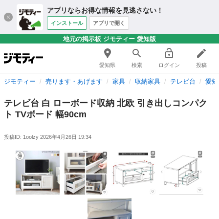
アプリならお得な情報を見逃さない！
インストール
アプリで開く
地元の掲示板 ジモティー 愛知版
愛知県
検索
ログイン
投稿
ジモティー
売ります・あげます
家具
収納家具
テレビ台
愛知
テレビ台 白 ローボード収納 北欧 引き出しコンパク
ト TVボード 幅90cm
投稿ID: 1oolzy
2026年4月26日 19:34