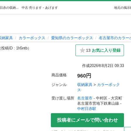
組み立て済み 3段カラーボックス (8/11迄限定です) 中村日赤の収納家具《カラーボックス》の中古あげます・譲ります｜ジモティーで不用品の処分
中古
売ります・あげます
地元の掲示
収納家具
カラーボックス
愛知県のカラーボックス
名古屋市のカラー
投稿ID : 1h5ntb）
13
お気に入り登録
作成
2026年8月2日 09:33
商品価格
960円
ジャンル
収納家具
 > 
カラーボック
ス
受け渡し場所
名古屋市
 - 中村区
 - 大宮町
名古屋市営地下鉄東山線 - 
中村日赤駅
投稿者にメールで問い合わせ