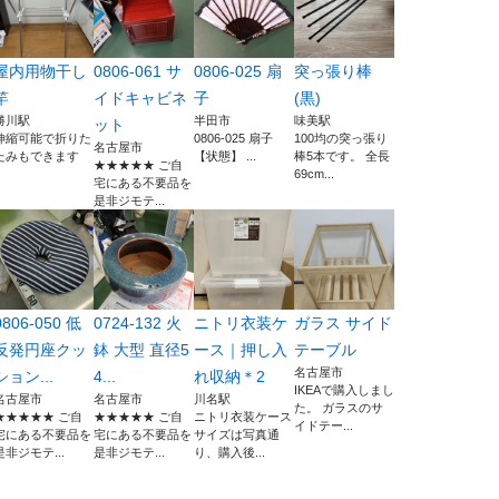
屋内用物干し
0806-061 サ
0806-025 扇
突っ張り棒
竿
イドキャビネ
子
(黒)
勝川駅
半田市
味美駅
ット
伸縮可能で折りた
0806-025 扇子
100均の突っ張り
名古屋市
たみもできます
【状態】 ...
棒5本です。 全長
★★★★★ ご自
69cm...
宅にある不要品を
是非ジモテ...
0806-050 低
0724-132 火
ニトリ衣装ケ
ガラス サイド
反発円座クッ
鉢 大型 直径5
ース｜押し入
テーブル
名古屋市
ション...
4...
れ収納＊2
IKEAで購入しまし
名古屋市
名古屋市
川名駅
た。 ガラスのサ
★★★★★ ご自
★★★★★ ご自
ニトリ衣装ケース
イドテー...
宅にある不要品を
宅にある不要品を
サイズは写真通
是非ジモテ...
是非ジモテ...
り、購入後...