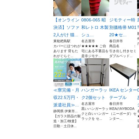
【オンライン
0806-065 昭
ジモティー特
決済】ソファ
和レトロ 木製
別価格🉐 M01
2人がけ 猫...
シュ...
20★セ...
東枇杷島駅
名古屋市
春日井市
カバーにほつれが
★★★★★ ご自
商品名 ：
あります 背もた
宅にある不要品を
引き出し付きセミ
れがぐらぐ...
是非ジモテ...
ダブルベッド...
≪寮完備・月
ハンガーラッ
IKEA センター
収22.5万円・
ク2個セット
テーブル
名古屋市
春日井市
派遣社員≫...
黒いハンガーラッ
IKEAのNYBODA
静岡県 伊東市...
クと白いハンガー
（ニーボーダ）セ
【ガラス部品の製
ラックを セ...
ンター...
造・加工/検査】
日勤・土日休...