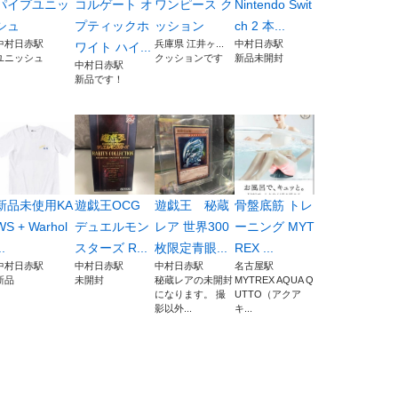
パイプユニッ
コルゲート オ
ワンピース ク
Nintendo Swit
シュ
プティックホ
ッション
ch 2 本...
中村日赤駅
兵庫県 江井ヶ...
中村日赤駅
ワイト ハイ...
ユニッシュ
クッションです
新品未開封
中村日赤駅
新品です！
新品未使用KA
遊戯王OCG
遊戯王 秘蔵
骨盤底筋 トレ
WS + Warhol
デュエルモン
レア 世界300
ーニング MYT
..
スターズ R...
枚限定青眼...
REX ...
中村日赤駅
中村日赤駅
中村日赤駅
名古屋駅
新品
未開封
秘蔵レアの未開封
MYTREX AQUA Q
になります。 撮
UTTO（アクア
影以外...
キ...