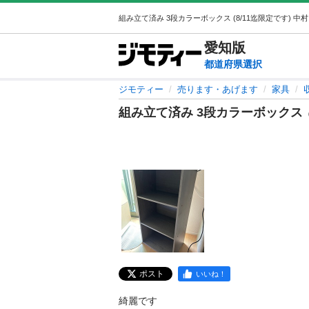
愛知
版
都道府県選択
ジモティー
売ります・あげます
家具
組み立て済み 3段カラーボックス
（
ポスト
いいね！
綺麗です