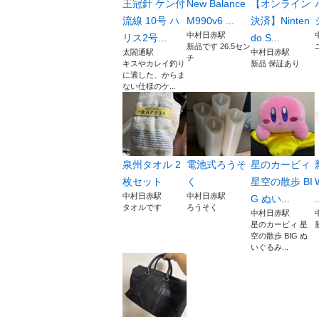
王冠針 ケン付
New Balance
【オンライン
流線 10号 ハ
M990v6 ...
決済】Ninten
中村日赤駅
リス2号...
do S...
新品です 26.5セン
太閤通駅
中村日赤駅
チ
キスやカレイ釣り
新品 保証あり
に適した、からま
ない仕様のケ...
泉州タオル 2
電池式ろうそ
星のカービィ
枚セット
く
星空の散歩 BI
中村日赤駅
中村日赤駅
G ぬい...
.
タオルです
ろうそく
中村日赤駅
星のカービィ 星
空の散歩 BIG ぬ
いぐるみ...