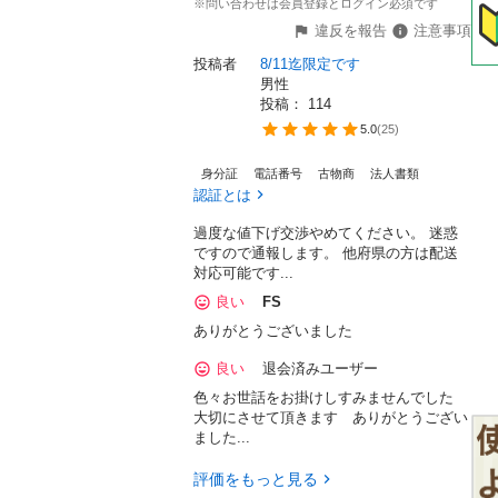
※問い合わせは会員登録とログイン必須です
違反を報告
注意事項
投稿者
8/11迄限定です
男性
投稿： 
114
5.0
(
25
)
身分証
電話番号
古物商
法人書類
認証とは
過度な値下げ交渉やめてください。 迷惑
ですので通報します。 他府県の方は配送
対応可能です...
良い
FS
ありがとうございました
良い
退会済みユーザー
色々お世話をお掛けしすみませんでした
大切にさせて頂きます ありがとうござい
ました...
評価をもっと見る