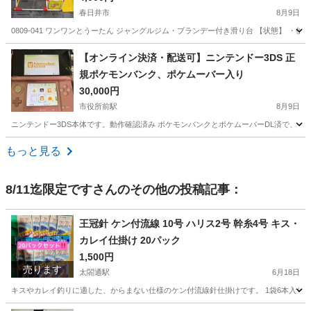
春日井市
8月9日
0809-041 ワンワンとうーたん ジャングルジム・ブランデー付き滑り台 【状態】 
愛知
春日井市
おもちゃ
うーたん
【オンライン決済・配送可】ニンテンドー3DS 正
規ポケモンバンク、ポケムーバー入り
30,000円
市役所前駅
8月9日
ニンテンドー3DS本体です。動作確認済み ポケモンバンクとポケムーバーDL済で、 DSソフ
愛知
豊橋市
市役所前駅
ポータブルゲーム
もっと見る
8/11迄限定です
さんのその他の投稿記事：
王冠針 ケン付流線 10号 ハリス2号 幹糸4号 キス・
カレイ仕掛け 20パック
1,500円
売ります
太閤通駅
6月18日
キスやカレイ釣りに適した、からまない仕様のケン付流線針仕掛けです。 1袋6本入り - ブランド: 王冠