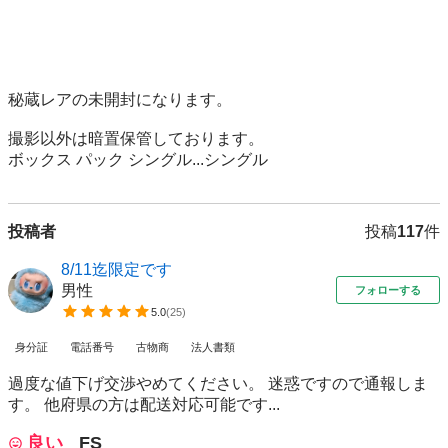
秘蔵レアの未開封になります。

撮影以外は暗置保管しております。

ボックス パック シングル...シングル
投稿者
投稿
117
件
8/11迄限定です
男性
フォローする
5.0
(
25
)
身分証
電話番号
古物商
法人書類
過度な値下げ交渉やめてください。 迷惑ですので通報しま
す。 他府県の方は配送対応可能です...
良い
FS