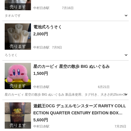
売ります
中村日赤駅
7月16日
タオルです
愛知
名古屋市
中村日赤駅
家庭用品
セット
電池式ろうそく
2,000円
売ります
中村日赤駅
7月9日
ろうそく
愛知
名古屋市
中村日赤駅
その他
ろうそく
星のカービィ 星空の散歩 BIG ぬいぐるみ
1,500円
売ります
中村日赤駅
6月21日
星のカービィ 星空の散歩 BIG ぬいぐるみ 新品未使用、タグ付き、大きさ約25cm×35c
愛知
名古屋市
中村日赤駅
おもちゃ
星のカービィ
遊戯王OCG デュエルモンスターズ RARITY COLL
ECTION QUARTER CENTURY EDITION BOXレ
アリティコレクション
5,600円
売ります
中村日赤駅
7月25日