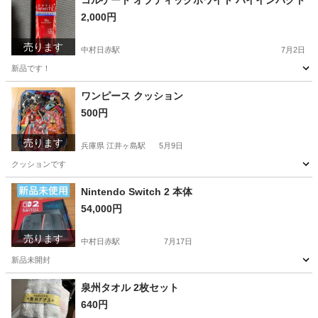
コルゲート オプティックホワイト ハイインパクト
2,000円
売ります
中村日赤駅
7月2日
新品です！
愛知
名古屋市
中村日赤駅
家庭用品
コルゲート
ワンピース クッション
500円
売ります
兵庫県 江井ヶ島駅
5月9日
クッションです
兵庫
明石市
江井ヶ島駅
おもちゃ
Nintendo Switch 2 本体
54,000円
売ります
中村日赤駅
7月17日
新品未開封
愛知
名古屋市
中村日赤駅
テレビゲーム
新品
泉州タオル 2枚セット
640円