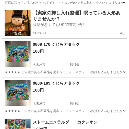
写真に写っているものがすべてです。 * くまのぬいぐるみ3体 ※小さいくまはリュック
愛知
名古屋市
おもちゃ
【実家の押し入れ整理】眠っている人形あ
りませんか？
状態が悪くてもOK🙆‍♀️査定0円‼️
COYASH
Ad
0809-170 くじらアタック
100円
名古屋市
8月9日
★★★★★ ご自宅にある不要品を是非ジモティースポットへお持ち込みしませんか？ 家
愛知
名古屋市
おもちゃ
現地
0809-169 くじらアタック
100円
名古屋市
8月9日
★★★★★ ご自宅にある不要品を是非ジモティースポットへお持ち込みしませんか？ 家
愛知
名古屋市
おもちゃ
現地
ストームエメラルダ カクレオン