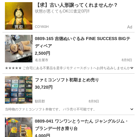
愛知
半田市
おもちゃ
ドラムセット
【求】古い人形譲ってくれませんか？
状態が悪くてもOK🙆‍♀️査定0円‼️
COYASH
Ad
0809-165 吉徳ぬいぐるみ FINE SUCCESS BIGテ
ディベア
2,500円
名古屋市
8月9日
★★★★★ ご自宅にある不要品を是非ジモティースポットへお持ち込みしませんか？ 家
愛知
名古屋市
おもちゃ
テディベア
ファミコンソフト初期まとめ売り
30,720円
額田郡
8月9日
当時物のファミコンソフト本物です。 バラ売り不可能です。
愛知
額田郡
テレビゲーム
0809-041 ワンワンとうーたん ジャングルジム・
ブランデー付き滑り台
4,000円