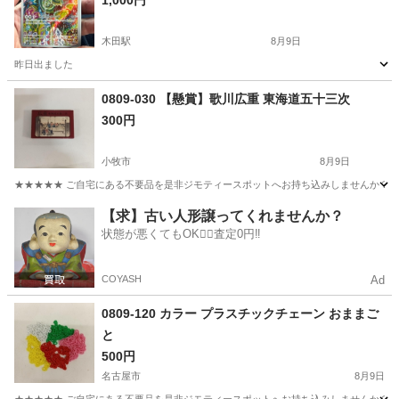
1,000円
木田駅
8月9日
昨日出ました
愛知
あま市
木田駅
カードゲーム
0809-030 【懸賞】歌川広重 東海道五十三次
300円
小牧市
8月9日
★★★★★ ご自宅にある不要品を是非ジモティースポットへお持ち込みしませんか？ 家
愛知
小牧市
カードゲーム
懸賞
【求】古い人形譲ってくれませんか？
状態が悪くてもOK🙆‍♀️査定0円‼️
COYASH
Ad
0809-120 カラー プラスチックチェーン おままご
と
500円
名古屋市
8月9日