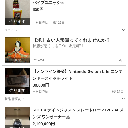
愛知
名古屋市
太閤通駅
マリンスポーツ
カレイ
パイプユニッシュ
350円
売ります
中村日赤駅
6月21日
ユニッシュ
愛知
名古屋市
中村日赤駅
家庭用品
【求】古い人形譲ってくれませんか？
状態が悪くてもOK🙆‍♀️査定0円‼️
COYASH
Ad
【オンライン決済】Nintendo Switch Lite ニンテ
ンドースイッチライト
30,000円
売ります
中村日赤駅
6月24日
新品 保証あり
愛知
名古屋市
中村日赤駅
ポータブルゲーム
新品
ROLEX デイトジャスト スレートローマ126234 メ
ンズ ワンオーナー品
2,100,000円