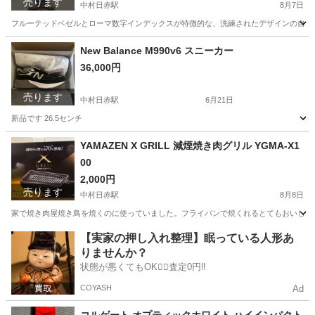
売ります
中村日赤駅
8月7日
フルーテッドベゼルとローマ数字インデックスが特徴的な、洗練されたデザインの自動巻き
愛知
名古屋市
中村日赤駅
アクセサリー
New Balance M990v6 スニーカー
36,000円
売ります
中村日赤駅
6月21日
新品です 26.5センチ
愛知
名古屋市
中村日赤駅
靴
New Balance
YAMAZEN X GRILL 減煙焼き肉グリル YGMA-X1
00
2,000円
売ります
中村日赤駅
8月8日
家で焼き肉屋焼き鳥を焼くのに使っていました。フライパンで焼くれるとてもおいしい
愛知
名古屋市
中村日赤駅
キッチン家電
【実家の押し入れ整理】眠っている人形あ
りませんか？
状態が悪くてもOK🙆‍♀️査定0円‼️
COYASH
Ad