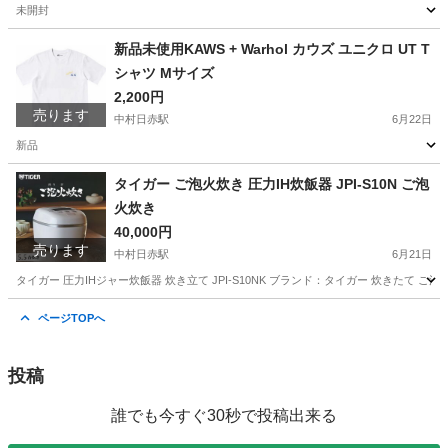
未開封
愛知
名古屋市
中村日赤駅
おもちゃ
シュリンク
新品未使用KAWS + Warhol カウズ ユニクロ UT T
シャツ Mサイズ
2,200円
売ります
中村日赤駅
6月22日
新品
愛知
名古屋市
中村日赤駅
Tシャツ
ユニクロ
タイガー ご泡火炊き 圧力IH炊飯器 JPI-S10N ご泡
火炊き
40,000円
売ります
中村日赤駅
6月21日
タイガー 圧力IHジャー炊飯器 炊き立て JPI-S10NK ブランド：タイガー 炊きたて ご
愛知
名古屋市
中村日赤駅
キッチン家電
タイガー
ページTOPへ
投稿
誰でも今すぐ30秒で投稿出来る