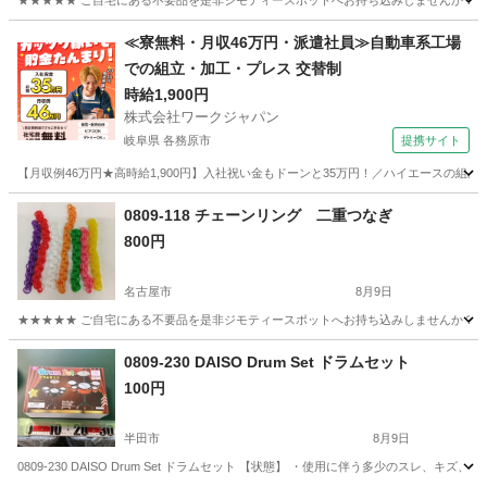
★★★★★ ご自宅にある不要品を是非ジモティースポットへお持ち込みしませんか？ 家
愛知
名古屋市
おもちゃ
現地
≪寮無料・月収46万円・派遣社員≫自動車系工場
での組立・加工・プレス 交替制
時給1,900円
株式会社ワークジャパン
岐阜県 各務原市
提携サイト
【月収例46万円★高時給1,900円】入社祝い金もドーンと35万円！／ハイエースの組
岐阜
各務原市
その他
0809-118 チェーンリング 二重つなぎ
800円
名古屋市
8月9日
★★★★★ ご自宅にある不要品を是非ジモティースポットへお持ち込みしませんか？ 家
愛知
名古屋市
おもちゃ
つなぎ
0809-230 DAISO Drum Set ドラムセット
100円
半田市
8月9日
0809-230 DAISO Drum Set ドラムセット 【状態】 ・使用に伴う多少のス