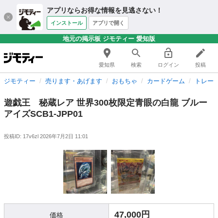
アプリならお得な情報を見逃さない！
インストール
アプリで開く
地元の掲示板 ジモティー 愛知版
愛知県
検索
ログイン
投稿
ジモティー
売ります・あげます
おもちゃ
カードゲーム
トレー
遊戯王 秘蔵レア 世界300枚限定青眼の白龍 ブルー
アイズSCB1-JPP01
投稿ID: 17v6zl
2026年7月2日 11:01
47,000円
価格