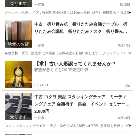
売ります
110mm 愛知 一宮市 江南市 稲沢市 岩倉
一宮市
8月2日
市 名古屋 岐阜 各務ヶ原 羽島 三重 グッ
メーカー：生興 サイズ：幅900×奥400×高さ1110mm 鍵付（2本） 在庫数あり 税込価格11,000円 ----
ドプライス一宮
愛知
一宮市
オフィス用家具
書庫
中古 折り畳み机 折りたたみ会議テーブル 折
りたたみ会議机 折りたたみデスク 折り畳み会
議机 長机 買取 販売 愛知 一宮市 江南
地元のお店
市 稲沢市 名古屋 岐阜 各務ヶ原 岐南町
一宮市
6月17日
羽島 三重 グッドプライス一宮
各種長机 買取 販売中 ご来店前に在庫確認をお願い致します。 グッドプライス一宮店／
愛知
一宮市
リサイクルショップ
買取
【求】古い人形譲ってくれませんか？
状態が悪くてもOK🙆‍♀️査定0円‼️
COYASH
Ad
中古 コクヨ 美品 スタッキングチェア ミーティ
ングチェア 会議椅子 集会 イベント セミナー
愛知県 一宮市 名古屋 稲沢 江南 岩倉 岐阜 羽島 各
2,800円
売ります
務ヶ原 三重 愛知 グッドプライス一宮
一宮市
6月14日
コクヨ スタッキングチェア 美品 黒色 税込3,080円 □■下記注意事項を最後まで必