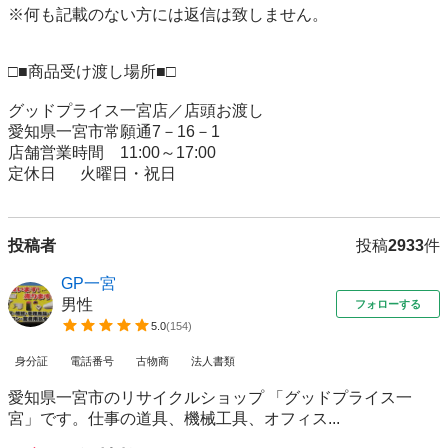
※何も記載のない方には返信は致しません。

□■商品受け渡し場所■□

グッドプライス一宮店／店頭お渡し

愛知県一宮市常願通7－16－1

店舗営業時間　11:00～17:00

定休日 　 火曜日・祝日
投稿者
投稿
2933
件
GP一宮
男性
フォローする
5.0
(
154
)
身分証
電話番号
古物商
法人書類
愛知県一宮市のリサイクルショップ 「グッドプライス一
宮」です。仕事の道具、機械工具、オフィス...