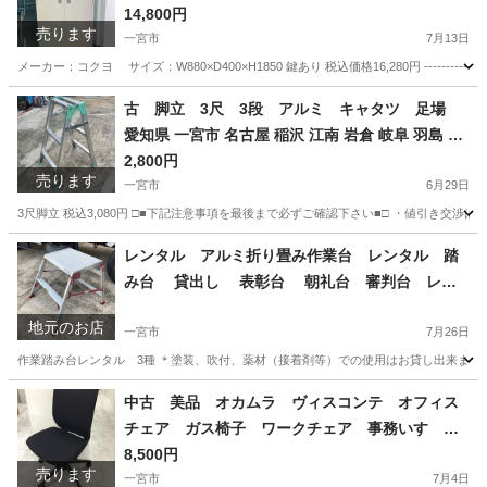
段 鍵付 W880×D400×H1850 KOKUYO 愛知 岐
14,800円
売ります
阜 三重 一宮市 グッドプライス一宮
一宮市
7月13日
メーカー：コクヨ サイズ：W880×D400×H1850 鍵あり 税込価格16,280円 ---------------
愛知
一宮市
オフィス用家具
古 脚立 3尺 3段 アルミ キャタツ 足場
愛知県 一宮市 名古屋 稲沢 江南 岩倉 岐阜 羽島 各
務ヶ原 三重 愛知 グッドプライス一宮
2,800円
売ります
一宮市
6月29日
3尺脚立 税込3,080円 □■下記注意事項を最後まで必ずご確認下さい■□ ・値引き交渉
愛知
一宮市
その他
レンタル アルミ折り畳み作業台 レンタル 踏
み台 貸出し 表彰台 朝礼台 審判台 レン
タル 2段 天場寸法:600X400 高さ500/600/750
地元のお店
3種 愛知 岐阜 一宮市 グッドプライス一宮
一宮市
7月26日
作業踏み台レンタル 3種 ＊塗装、吹付、薬材（接着剤等）での使用はお貸し出来ません。 高さ：
愛知
一宮市
その他
中古 美品 オカムラ ヴィスコンテ オフィス
チェア ガス椅子 ワークチェア 事務いす デ
スクチェア 高機能チェア OAチェア 肘なし
8,500円
売ります
座スライド付 背もたれ5段階固定 愛知 一宮
一宮市
7月4日