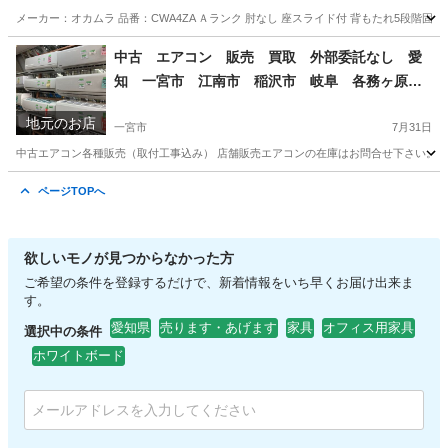
市 江南市 稲沢市 岩倉市 名古屋 岐阜 各
メーカー：オカムラ 品番：CWA4ZA Ａランク 肘なし 座スライド付 背もたれ5段階固定 税込価格9,350円 --
務ヶ原 羽島 三重 グッドプライス一宮
愛知
一宮市
オフィス用家具
オカムラ
中古 エアコン 販売 買取 外部委託なし 愛
知 一宮市 江南市 稲沢市 岐阜 各務ヶ原
岐南町 羽島 グッドプライス一宮
地元のお店
一宮市
7月31日
中古エアコン各種販売（取付工事込み） 店舗販売エアコンの在庫はお問合せ下さい。 （シー
愛知
一宮市
その他
ホームページ
ページTOPへ
欲しいモノが見つからなかった方
ご希望の条件を登録するだけで、新着情報をいち早くお届け出来ま
す。
愛知県
売ります・あげます
家具
オフィス用家具
選択中の条件
ホワイトボード