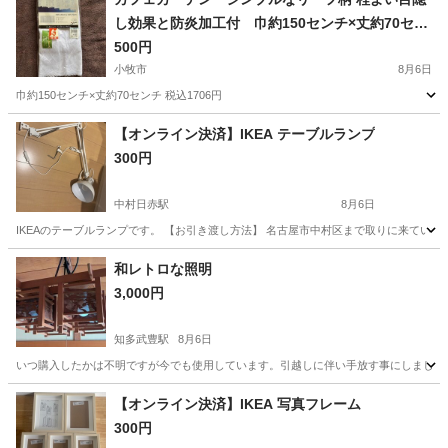
し効果と防炎加工付 巾約150センチ×丈約70セン
チ
500円
小牧市
8月6日
巾約150センチ×丈約70センチ 税込1706円
愛知
小牧市
カーテン、ブラインド
カフェカーテン
【オンライン決済】IKEA テーブルランプ
300円
中村日赤駅
8月6日
IKEAのテーブルランプです。 【お引き渡し方法】 名古屋市中村区まで取りに来てい
愛知
名古屋市
中村日赤駅
照明器具
ランプ
和レトロな照明
3,000円
知多武豊駅
8月6日
いつ購入したかは不明ですが今でも使用しています。引越しに伴い手放す事にしました
愛知
知多郡
知多武豊駅
照明器具
【オンライン決済】IKEA 写真フレーム
300円