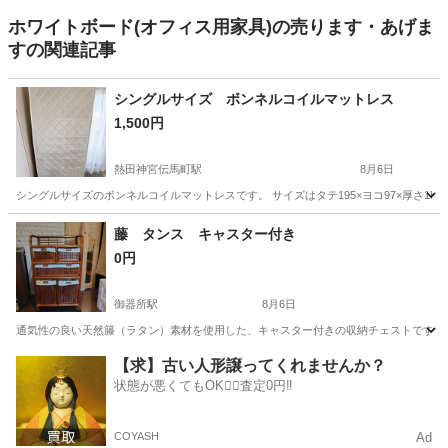
ホワイトボード(オフィス用家具)の売ります・あげま
すの関連記事
シングルサイズ ボンネルコイルマットレス
1,500円
熱田神宮伝馬町駅
8月6日
シングルサイズのボンネルコイルマットレスです。 サイズはタテ195×ヨコ97×厚さ1
愛知
名古屋市
熱田神宮伝馬町駅
寝具
シングル
藤 タンス キャスター付き
0円
御器所駅
8月6日
通気性の良い天然籐（ラタン）素材を使用した、キャスター付きの収納チェストです。 引
愛知
名古屋市
御器所駅
収納家具
キャスター
【求】古い人形譲ってくれませんか？
状態が悪くてもOK🙆‍♀️査定0円‼️
COYASH
Ad