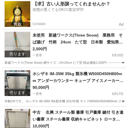
愛知
一宮市
その他
乳母車
【求】古い人形譲ってくれませんか？
状態が悪くてもOK🙆‍♀️査定0円‼️
COYASH
Ad
未使用 新越ワークス(Three Snow) 業務用 そ
ば揚げ 竹柄 24cm たて型 日本製 愛知県
一宮市 名古屋 稲沢 江南 岩倉 岐阜 羽島 各務ヶ原
2,000円
売ります
三重 愛知 グッドプライス一宮
一宮市
5月10日
新越ワークス(Three Snow) 網サイズ：24×24cm たて型 税込価格2,200円 ---------------
愛知
一宮市
調理器具
ワークス
ホシザキ IM-35M 35kg 製氷機 W500D450H800m
m アンダーカウンター キューブ アイスメーカー
愛知県 一宮市 名古屋 稲沢 江南 岩倉 岐阜 羽島 各
90,000円
売ります
務ヶ原 三重 愛知 グッドプライス一宮
一宮市
6月17日
作動OKです。 ホシザキ IM-35M 35k製氷機 2012年製 サイズW500D450H80
愛知
一宮市
その他
中古 生興 スチール製 書庫 引戸書庫 鍵付 引き違
い書庫 スチール書庫 収納キャビネット ロータイ
プ 3段 ローキャビネット 幅900×奥400×高さ1
10,000円