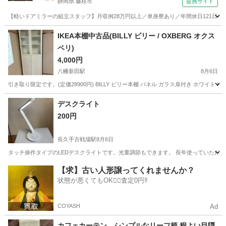
静岡県 藤枝市
提携サイト
【軽いドアミラーの組立スタッフ】月収例28万円以上／単身寮あり／年間休日121日／
静岡
藤枝市
その他
IKEA本棚中古品(BILLY ビリー / OXBERG オクス
ベリ)
4,000円
八幡新田駅
8月6日
引き取り限定です。(定価28900円) BILLY ビリー本棚 パネル ガラス扉付き ホワイト 80x
愛知
大府市
八幡新田駅
収納家具
デスクライト
200円
長久手古戦場駅
8月6日
タッチ操作タイプのLEDデスクライトです。光量調節もできます。 長年使っていたた
愛知
長久手市
長久手古戦場駅
照明器具
デスク
【求】古い人形譲ってくれませんか？
状態が悪くてもOK🙆‍♀️査定0円‼️
COYASH
Ad
カフェカーテン シンプルなリーフ柄 程よい目隠