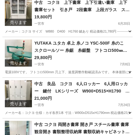
愛知
一宮市
オフィス用家具
スタッキングチェア
中古 コクヨ 上下書庫 上下引違い書庫 上下
書庫セット 引き戸 2段書庫 上段ガラス スチ
ールキャビネット 書類棚 鍵付 愛知県 一宮市
19,800円
売ります
名古屋 稲沢 江南 岩倉 岐阜 羽島 各務ヶ原 三重 愛
一宮市
6月20日
知 グッドプライス一宮
メーカー：コクヨ サイズ W880 D400 H1760 鍵あり 税込価格21,780円 ---------------
愛知
一宮市
オフィス用家具
YUTAKA ユタカ 卓上 糸ノコ YSC-500F 糸のこ
スクロールソー 糸鋸 糸鋸盤 フトコロ500㎜
愛知県 一宮市 名古屋 稲沢 江南 岩倉 岐阜 羽島 各
29,800円
売ります
務ヶ原 三重 愛知 グッドプライス一宮
一宮市
7月8日
電源100Vです。 フトコロ500mm 刃上下、速度調整作動確認済みです。 本体後部
愛知
一宮市
その他
中古 良品 コクヨ 6人ロッカー 6人用ロッカ
ー 鍵付 LKシリーズ W900×D515×H1790 愛
知県 一宮市 名古屋市 稲沢市 江南市 岩倉市 岐阜
21,000円
売ります
羽島市 各務ヶ原市 岐阜市 三重県 愛知 グッドプラ
一宮市
7月24日
イス一宮
メーカー名：コクヨ 仕様：カギ各所1本 寸法：W900xD515xH1790mm 税込価格23,100円 -----
愛知
一宮市
オフィス用家具
コクヨ
中古 コクヨ 両開き書庫 開き戸 スチール書庫 書庫
観音開き 書類整理収納庫 書類収納キャビネット 5