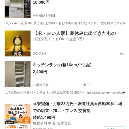
10,000円
矢作橋駅
8月6日
88,5 x 42,5 高さ181 受け渡しは岡崎市合歓木町の倉庫になります。 配送出来ますが
愛知
岡崎市
矢作橋駅
収納家具
食器棚
【求・古い人形】夏休みに出てきたもの
状態が悪くてもOK🙆‍♀️査定0円‼️
COYASH
Ad
キッチンラック(幅16cm,中古品)
2,400円
八幡新田駅
8月6日
以下の製品の中古品となります。(完成品定価 33,280円) https://item.rakuten.co.jp/gekiyasukaguy
愛知
東海市
八幡新田駅
収納家具
≪寮完備・月収28万円・派遣社員≫自動車系工場
での組立・加工・プレス 交替制
時給1,490円
株式会社平山 沼津支店