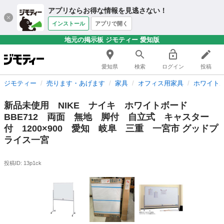
アプリならお得な情報を見逃さない！
インストール
アプリで開く
地元の掲示板 ジモティー 愛知版
愛知県
検索
ログイン
投稿
ジモティー
売ります・あげます
家具
オフィス用家具
ホワイト
新品未使用 NIKE ナイキ ホワイトボード
BBE712 両面 無地 脚付 自立式 キャスター
付 1200×900 愛知 岐阜 三重 一宮市 グッドプ
ライス一宮
投稿ID: 13p1ck