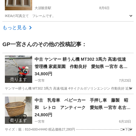
大須観音駅
8月6日
IKEAの写真立て フレームです。
愛知
名古屋市
大須観音駅
インテリア雑貨/小物
もっと見る
GP一宮
さんのその他の投稿記事：
中古 ヤンマー 耕うん機 MT302 3馬力 高速/低速
管理機 家庭菜園 作動良好 愛知県 一宮市 名古
屋 稲沢 江南 岩倉 岐阜 羽島 各務ヶ原 三重 愛知 グ
34,800円
売ります
ッドプライス一宮
一宮市
7月23日
ヤンマー耕うん機 MT302 3馬力 高速/低速 4サイクルガソリンエンジン 作動良好 近郊
愛知
一宮市
その他
耕うん機
中古 乳母車 ベビーカー 手押し車 藤製 昭
和 レトロ アンティーク 愛知県 一宮市 名古屋
稲沢 江南 岩倉 岐阜 羽島 各務ヶ原 三重 愛知 グッ
24,800円
売ります
ドプライス一宮
一宮市
6月10日
サイズ：籠：810×600×H440 税込価格27,280円 -----------------------------