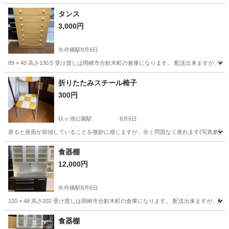
タンス
3,000円
矢作橋駅
8月6日
89 × 40 高さ130.5 受け渡しは岡崎市合歓木町の倉庫になります。 配送出来ますが、
愛知
岡崎市
矢作橋駅
収納家具
タンス
折りたたみスチール椅子
300円
杁ヶ池公園駅
8月6日
座ると座面が前傾していることを微妙に感じますが、全く問題なく座れます(写真参照)
愛知
長久手市
杁ヶ池公園駅
椅子
折りたたみ
食器棚
12,000円
矢作橋駅
8月6日
120 × 48 高さ202 受け渡しは岡崎市合歓木町の倉庫になります。 配送出来ますが、
愛知
岡崎市
矢作橋駅
収納家具
食器棚
食器棚