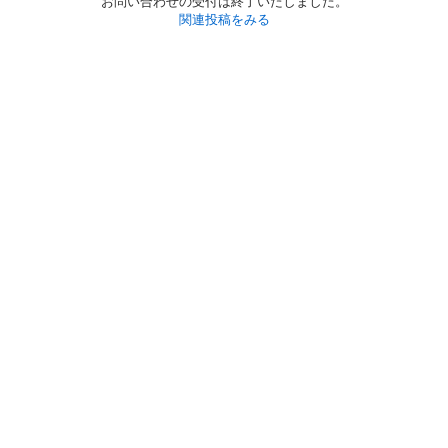
お問い合わせの受付は終了いたしました。
関連投稿をみる
初めての方へ
利用規約
プライバシーポリシー
プライバシー・ステートメント
健全化に資する運用方針
お問い合わせ
運営会社
サイトマップ
ご利用ガイド
フリーワードで探す
PC版で表示
都道府県選択
特定商取引法の表示
利用者情報の外部送信について
© 2011-
2026
Jmty, Inc.