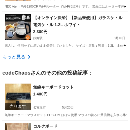
NEC Aterm WG1200CR Wi-Fiルーター（Wi-Fi 5規格）です。 製品にはルーター
愛知
名古屋市
瑞穂区役所駅
生活家電
【オンライン決済】【新品未使用】ガラスケトル
電気ケトル 1.2L ホワイト
2,300円
鶴舞駅
8月10日
購入し、使用せずに箱のまま保管していました。 サイズ・容量：容量：1.2L 本体サイズ：約幅
愛知
名古屋市
鶴舞駅
キッチン家電
もっと見る
codeChaos
さんのその他の投稿記事：
無線キーボードセット
1,400円
売ります
名古屋市
5月26日
無線キーボードマウスセット ELECOM ほぼ未使用 マウスの後ろに受信機を入れる
愛知
名古屋市
パソコン
無線
コルクボード