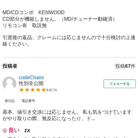
MD/CDコンポ　KENWOOD

CD部分が機能しません。（MD/チューナー動確済）

リモコン有　取説無

引渡後の返品、クレームには応じませんので十分検討の上連
投稿者
投稿
67
件
codeChaos
性別非公開
フォローする
5.0
(
78
)
身分証
電話番号
基本、値引き交渉には応じません。 私も気をつけています
がやり取りの際、無反応になったり、ド...
良い
zx