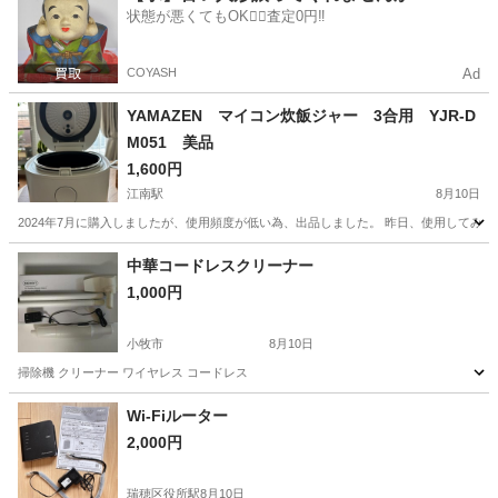
状態が悪くてもOK🙆‍♀️査定0円‼️
COYASH
Ad
YAMAZEN マイコン炊飯ジャー 3合用 YJR-D
M051 美品
1,600円
江南駅
8月10日
2024年7月に購入しましたが、使用頻度が低い為、出品しました。 昨日、使用してみま
愛知
江南市
江南駅
生活家電
炊飯ジャー
中華コードレスクリーナー
1,000円
小牧市
8月10日
掃除機 クリーナー ワイヤレス コードレス
愛知
小牧市
生活家電
Wi-Fiルーター
2,000円
瑞穂区役所駅
8月10日