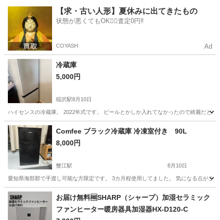
愛知
一宮市
稲沢駅
キッチン家電
ハイセンス
【求・古い人形】夏休みに出てきたもの
状態が悪くてもOK🙆‍♀️査定0円‼️
COYASH
Ad
冷蔵庫
5,000円
稲沢駅
8月10日
ハイセンスの冷蔵庫。 2022年式です。 ビールとかしか入れてなかったので綺麗だと思
愛知
一宮市
稲沢駅
キッチン家電
ハイセンス
Comfee ブラック冷蔵庫 冷凍室付き 90L
8,000円
蟹江駅
8月10日
愛知県海部郡で手渡し可能な方限定です。 3カ月程使用してました。 気になる点がございまし
愛知
海部郡
蟹江駅
キッチン家電
お届け無料🆓SHARP（シャープ）加湿セラミック
ファンヒーター暖房器具加湿器HX-D120-C