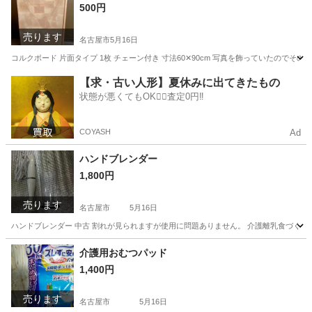
500円
売ります
名古屋市
5月16日
コルクボード 片面タイプ 1枚 チェーン付き 寸法60✕90cm 写真を飾っていたの
愛知
名古屋市
生活雑貨
コルクボード
【求・古い人形】夏休みに出てきたもの
状態が悪くてもOK🙆‍♀️査定0円‼️
COYASH
Ad
ハンドブレンダー
1,800円
売ります
名古屋市
5月16日
ハンドブレンダー 中古 割れが見られますが使用に問題ありません。 介護離乳食づく
愛知
名古屋市
家電
ブレンダー
介護用おむつパッド
1,400円
売ります
名古屋市
5月16日