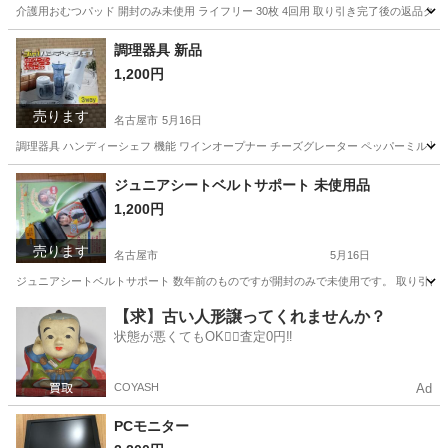
介護用おむつパッド 開封のみ未使用 ライフリー 30枚 4回用 取り引き完了後の返品
愛知
名古屋市
その他
おむつ
調理器具 新品
1,200円
売ります
名古屋市
5月16日
調理器具 ハンディーシェフ 機能 ワインオープナー チーズグレーター ペッパーミル
愛知
名古屋市
調理器具
ペッパーミル
ジュニアシートベルトサポート 未使用品
1,200円
売ります
名古屋市
5月16日
ジュニアシートベルトサポート 数年前のものですが開封のみで未使用です。 取り引き
愛知
名古屋市
子供用品
【求】古い人形譲ってくれませんか？
状態が悪くてもOK🙆‍♀️査定0円‼️
COYASH
Ad
PCモニター