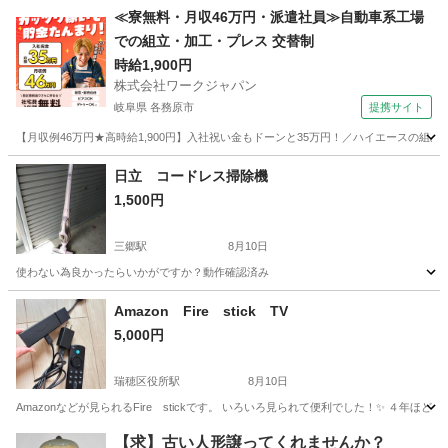
愛知
名古屋市
亀島駅
キッチン家電
≪寮無料・月収46万円・派遣社員≫自動車系工場
での組立・加工・プレス 交替制
時給1,900円
株式会社ワークジャパン
岐阜県 各務原市
提携サイト
【月収例46万円★高時給1,900円】入社祝い金もドーンと35万円！／ハイエースの組
岐阜
各務原市
その他
日立 コードレス掃除機
1,500円
三郷駅
8月10日
使わない為良かったらいかがですか？動作確認済み
愛知
尾張旭市
三郷駅
生活家電
Amazon Fire stick TV
5,000円
瑞穂区役所駅
8月10日
Amazonなどが見られるFire stickです。 いろいろ見られて便利でした！✨ ４年ほど
愛知
名古屋市
瑞穂区役所駅
テレビ
【求】古い人形譲ってくれませんか？