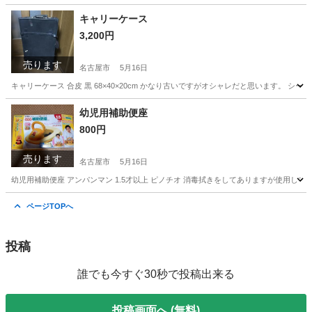
愛知
名古屋市
家具
状態
キャリーケース
3,200円
売ります
名古屋市
5月16日
キャリーケース 合皮 黒 68×40×20cm かなり古いですがオシャレだと思います。
愛知
名古屋市
バッグ
キャリー
幼児用補助便座
800円
売ります
名古屋市
5月16日
幼児用補助便座 アンパンマン 1.5才以上 ピノチオ 消毒拭きをしてありますが使用し
愛知
名古屋市
キッズ用品
補助便座
ページTOPへ
投稿
誰でも今すぐ30秒で投稿出来る
投稿画面へ (無料)