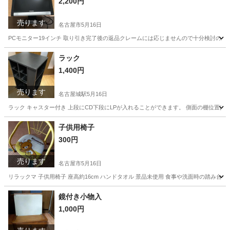
2,200円
売ります
名古屋市
5月16日
PCモニター19インチ 取り引き完了後の返品クレームには応じませんので十分検討の上
愛知
名古屋市
パソコン
モニター
ラック
1,400円
売ります
名古屋城駅
5月16日
ラック キャスター付き 上段にCD下段にLPが入れることができます。 側面の棚位置は調
愛知
名古屋市
名古屋城駅
家具
ラック
子供用椅子
300円
売ります
名古屋市
5月16日
リラックマ 子供用椅子 座高約16cm ハンドタオル 景品未使用 食事や洗面時の踏み
愛知
名古屋市
ベビー用品
踏み台
鏡付き小物入
1,000円