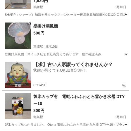
7,920円
鶴舞駅
8月10日
SHARP（シャープ）加湿セラミックファンヒーター暖房器具加湿器HX-D120-C 商品は写
愛知
名古屋市
鶴舞駅
季節、空調家電
壁掛け扇風機
500円
セラミックファンヒーター
三郷駅
8月10日
壁掛け扇風機 スイッチ紐切れた為変えてあります 動作確認済み
愛知
尾張旭市
三郷駅
季節、空調家電
【求】古い人形譲ってくれませんか？
状態が悪くてもOK🙆‍♀️査定0円‼️
COYASH
Ad
製氷カップ有 電動ふわふわとろ雪かき氷器 DTY
ー16
800円
亀島駅
8月10日
製氷カップ見つかりました。 Otona 電動ふわふわとろ雪かき氷器 DTYー16 - ブランド: Otona