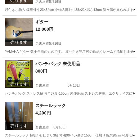
売ります
名古屋市
5月16日
鏡付き小物入 鏡部外寸23×34cm 小物入部外寸38×21×高さ13cm 所々傷が見ら
愛知
名古屋市
家具
ギター
12,000円
売ります
名古屋市
5月16日
YAMAHA ギター 数十年前のものです。 取り引き完了後の返品クレームする応じませ
愛知
名古屋市
弦楽器、ギター
パンチバック 未使用品
800円
売ります
名古屋市
5月16日
パンチバック ストレス解消 Φ37.5×150cm 未使用品 ストレス解消、エクササイ
愛知
名古屋市
フィットネス、トレーニング
スチールラック
4,200円
売ります
名古屋市
5月16日
スチールラック 棚板4段 仕切り3枚 寸法90×45×高さ150cm 仕切り高さ20cm 