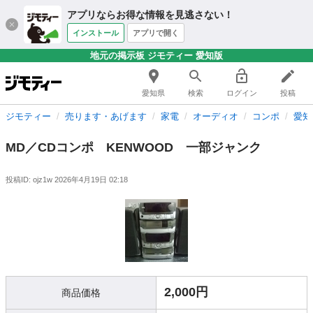
アプリならお得な情報を見逃さない！
インストール
アプリで開く
地元の掲示板 ジモティー 愛知版
愛知県
検索
ログイン
投稿
ジモティー
売ります・あげます
家電
オーディオ
コンポ
愛知
MD／CDコンポ KENWOOD 一部ジャンク
投稿ID: ojz1w
2026年4月19日 02:18
2,000円
商品価格