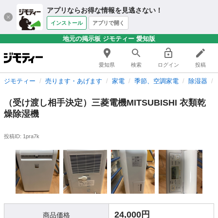
アプリならお得な情報を見逃さない！
インストール
アプリで開く
地元の掲示板 ジモティー 愛知版
愛知県
検索
ログイン
投稿
ジモティー
売ります・あげます
家電
季節、空調家電
除湿器
（受け渡し相手決定）三菱電機MITSUBISHI 衣類乾
燥除湿機
投稿ID: 1pra7k
24,000円
商品価格