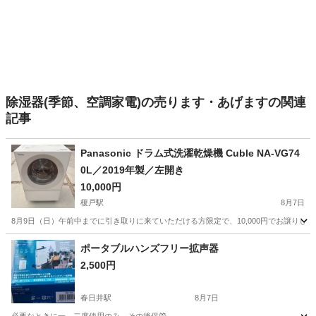
除湿器(季節、空調家電)の売ります・あげますの関連
記事
Panasonic ドラム式洗濯乾燥機 Cuble NA-VG74
0L／2019年製／左開き
10,000円
榎戸駅
8月7日
8月9日（日）午前中までに引き取りに来ていただける方限定で、10,000円でお譲りします Pan
愛知
常滑市
榎戸駅
生活家電
ポータブルハンズフリー拡声器
2,500円
春日井駅
8月7日