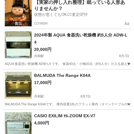
愛知
名古屋市
比良駅
キッチン家電
【実家の押し入れ整理】眠っている人形あ
りませんか？
状態が悪くてもOK🙆‍♀️査定0円‼️
COYASH
Ad
2024年製 AQUA 食器洗い乾燥機 約5人分 ADW-L
4
20,000円
共和駅
8月7日
AQUA 食器洗い乾燥機 ADW-L4 です。 食器40点・小物20点（約5人分）が入る
愛知
大府市
共和駅
家電
BALMUDA The Range K04A
17,000円
共和駅
8月7日
BALMUDA The Range K04Aです。 庫内容量18Lのフラット庫内（ターンテーブ
愛知
大府市
共和駅
家電
CASIO EXILIM Hi-ZOOM EX-V7
4,000円