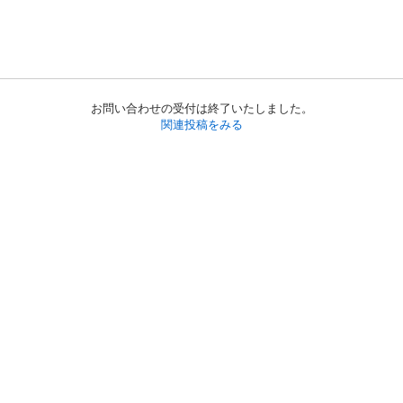
お問い合わせの受付は終了いたしました。
関連投稿をみる
初めての方へ
利用規約
プライバシーポリシー
プライバシー・ステートメント
健全化に資する運用方針
お問い合わせ
運営会社
サイトマップ
ご利用ガイド
フリーワードで探す
PC版で表示
都道府県選択