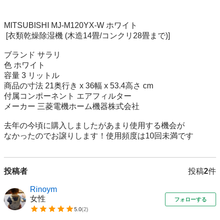
MITSUBISHI MJ-M120YX-W ホワイト

 [衣類乾燥除湿機 (木造14畳/コンクリ28畳まで)]

ブランド サラリ

色 ホワイト

容量 3 リットル

商品の寸法 21奥行き x 36幅 x 53.4高さ cm

付属コンポーネント エアフィルター

メーカー 三菱電機ホーム機器株式会社

去年の今頃に購入しましたがあまり使用する機会が

なかったのでお譲りします！使用頻度は10回未満です
投稿者
投稿
2
件
Rinoym
女性
フォローする
5.0
(
2
)