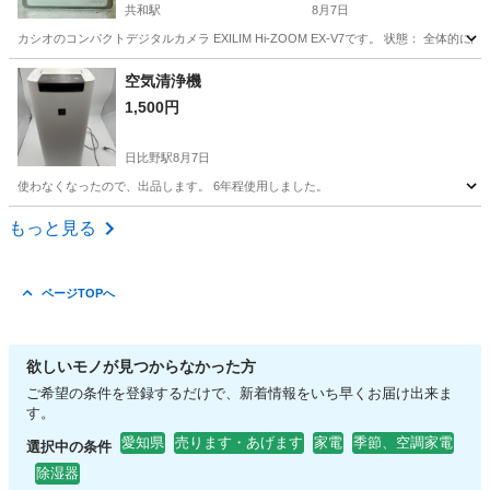
共和駅
8月7日
カシオのコンパクトデジタルカメラ EXILIM Hi-ZOOM EX-V7です。 状態： 
愛知
大府市
共和駅
家電
空気清浄機
1,500円
日比野駅
8月7日
使わなくなったので、出品します。 6年程使用しました。
愛知
名古屋市
日比野駅
季節、空調家電
もっと見る
ページTOPへ
欲しいモノが見つからなかった方
ご希望の条件を登録するだけで、新着情報をいち早くお届け出来ま
す。
愛知県
売ります・あげます
家電
季節、空調家電
選択中の条件
除湿器