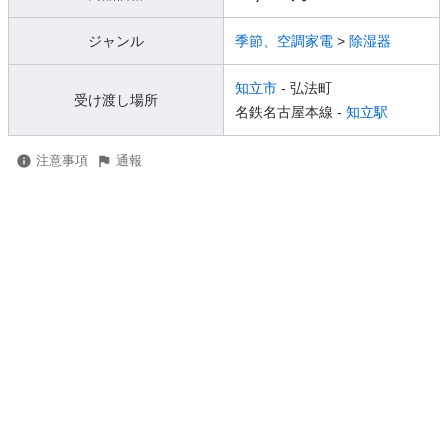
ジャンル
季節、空調家電
>
除湿器
知立市
- 弘法町
受け渡し場所
名鉄名古屋本線 -
知立駅
注意事項
通報