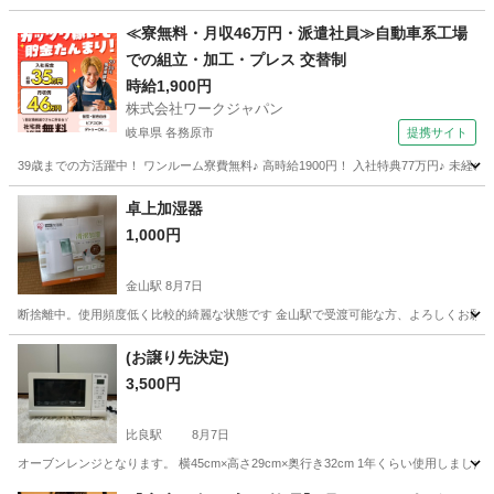
愛知
名古屋市
黄金駅
その他
ウォーターサーバー
≪寮無料・月収46万円・派遣社員≫自動車系工場
での組立・加工・プレス 交替制
時給1,900円
株式会社ワークジャパン
岐阜県 各務原市
提携サイト
39歳までの方活躍中！ ワンルーム寮費無料♪ 高時給1900円！ 入社特典77万円♪ 未
岐阜
各務原市
その他
卓上加湿器
1,000円
金山駅
8月7日
断捨離中。使用頻度低く比較的綺麗な状態です 金山駅で受渡可能な方、よろしくお願いします ブラ
愛知
名古屋市
金山駅
生活家電
(お譲り先決定)
3,500円
比良駅
8月7日
オーブンレンジとなります。 横45cm×高さ29cm×奥行き32cm 1年くらい使用しま