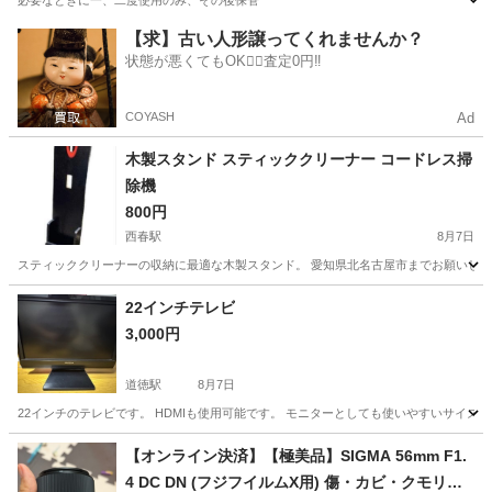
必要なときに一、二度使用のみ、その後保管
愛知
春日井市
春日井駅
オーディオ
拡声器
【求】古い人形譲ってくれませんか？
状態が悪くてもOK🙆‍♀️査定0円‼️
COYASH
Ad
木製スタンド スティッククリーナー コードレス掃
除機
800円
西春駅
8月7日
スティッククリーナーの収納に最適な木製スタンド。 愛知県北名古屋市までお願いします
愛知
北名古屋市
西春駅
生活家電
22インチテレビ
3,000円
道徳駅
8月7日
22インチのテレビです。 HDMIも使用可能です。 モニターとしても使いやすいサイズで
愛知
名古屋市
道徳駅
テレビ
22インチ
【オンライン決済】【極美品】SIGMA 56mm F1.
4 DC DN (フジフイルムX用) 傷・カビ・クモリな