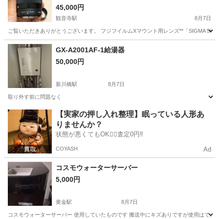
し
45,000円
観音寺駅
8月7日
ご覧いただきありがとうございます。 フジフイルムXマウント用レンズ**「SIGMA 56mm
愛知
一宮市
観音寺駅
カメラ
GX-A2001AF-1給湯器
50,000円
新川橋駅
8月7日
取り外す前に問題なく
愛知
名古屋市
新川橋駅
季節、空調家電
【実家の押し入れ整理】眠っている人形あ
りませんか？
状態が悪くてもOK🙆‍♀️査定0円‼️
COYASH
Ad
コスモウォーターサーバー
5,000円
黄金駅
8月7日
コスモウォーターサーバー 使用していたものです 搬送中にキズありですが使用はでき