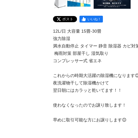
ポスト
いいね！
12L/日 大容量 15畳-30畳 

強力除湿 

満水自動停止 タイマー 静音 除湿器 カビ対策
 梅雨対策 部屋干し 湿気取り 

コンプレッサー式 省エネ 

これからの時期大活躍の除湿機になります😊
夜洗濯物干して除湿機かけて

翌日朝にはカラッと乾いてます！！

使わなくなったのでお譲り致します！

早めに取引可能な方にお譲りします😊
