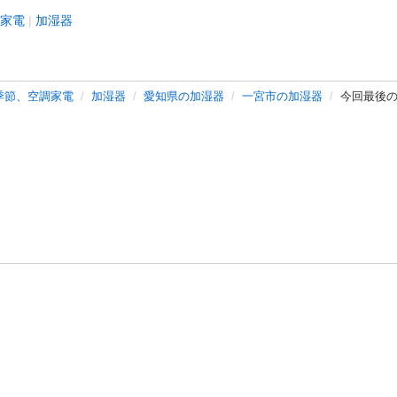
家電
加湿器
季節、空調家電
加湿器
愛知県の加湿器
一宮市の加湿器
今回最後の最
バシーポリシー
プライバシー・ステートメント
健全化に資する運用
プ
ご利用ガイド
フリーワードで探す
特定商取引法の表示
利用