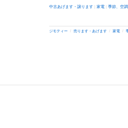
中古あげます・譲ります
家電
季節、空調
ジモティー
売ります・あげます
家電
利用規約
プライ
運営会社
サイトマッ
© 2011-
2026
Jmty, Inc.