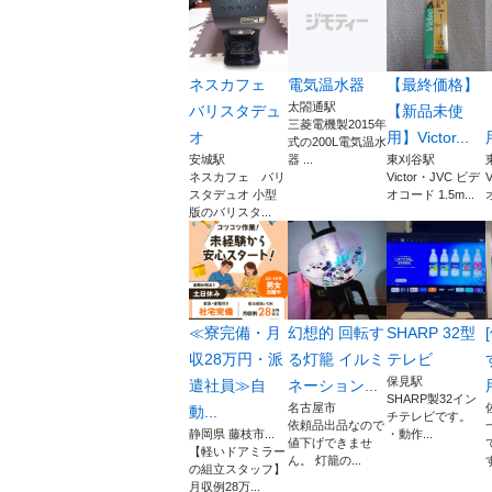
ネスカフェ
電気温水器
【最終価格】
太閤通駅
バリスタデュ
【新品未使
三菱電機製2015年
オ
用】Victor...
式の200L電気温水
安城駅
器 ...
東刈谷駅
ネスカフェ バリ
Victor・JVC ビデ
スタデュオ 小型
オコード 1.5m...
版のバリスタ...
≪寮完備・月
幻想的 回転す
SHARP 32型
収28万円・派
る灯籠 イルミ
テレビ
保見駅
遣社員≫自
ネーション...
SHARP製32イン
名古屋市
動...
チテレビです。
依頼品出品なので
静岡県 藤枝市...
・動作...
値下げできませ
【軽いドアミラー
ん。 灯籠の...
の組立スタッフ】
月収例28万...