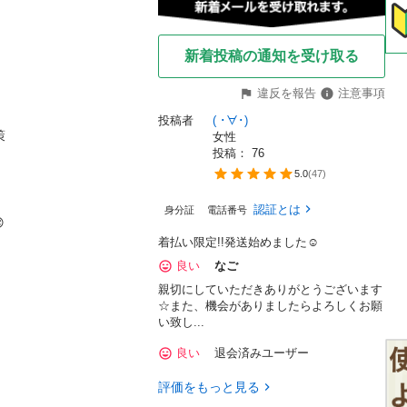
新着投稿の通知を受け取る
違反を報告
注意事項
投稿者
( ･∀･) 


女性
投稿： 
76
5.0
(
47
)
認証とは
身分証
電話番号


着払い限定!!発送始めました☺
良い
なご
親切にしていただきありがとうございます
☆また、機会がありましたらよろしくお願
い致し...
良い
退会済みユーザー
評価をもっと見る