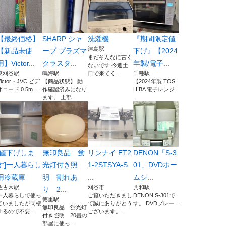
【最終価格】
SHARP シャ
洗濯機
『期間限定値
津島駅
【新品未使
ープ プラズマ
下げ』【2024
まだそんなに古く
用】Victor...
クラスタ...
年製/電子...
ないです 今週土
東刈谷駅
鳴海駅
日で来てく...
千種駅
Victor・JVC ビデ
【商品状態】 動
【2024年製 TOS
オコード 0.5m...
作確認済みになり
HIBA 電子レンジ
ます。 上部...
...
[値下げしま
無印良品 蛍
リンナイ ET2
DENON「S-3
す]一人暮らし
光灯付き照
1-2STSYA-S
01」DVDホー
用冷蔵庫
明 割れあ
...
ムシ...
佐古木駅
刈谷市
共和駅
り 2...
一人暮らしで使っ
ご覧いただきまし
DENON S-301で
徳重駅
ていましたが同棲
て誠にありがとう
す。 DVDプレー...
無印良品 蛍光灯
するので不要...
ございます。...
付き照明 20畳の
部屋に使っ...