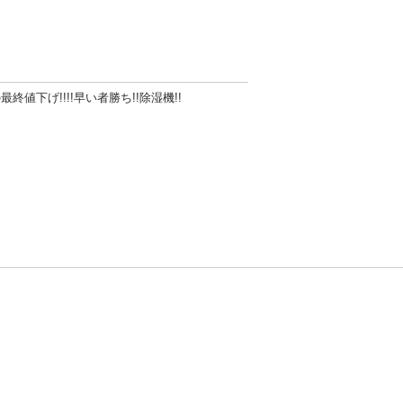
終値下げ!!!!早い者勝ち!!除湿機!!
方針
お問い合わせ
者情報の外部送信について