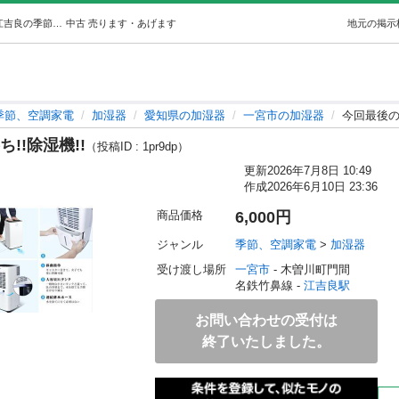
今回最後の最終値下げ!!!!早い者勝ち!!除湿機!! (( ･∀･) ) 江吉良の季節、空調家電《加湿器》の中古あげます・譲ります｜ジモティーで不用品の処分
中古
売ります・あげます
地元の掲示
季節、空調家電
加湿器
愛知県の加湿器
一宮市の加湿器
今回最後の最
!!除湿機!!
（投稿ID : 1pr9dp）
更新
2026年7月8日 10:49
作成
2026年6月10日 23:36
商品価格
6,000円
ジャンル
季節、空調家電
 > 
加湿器
受け渡し場所
一宮市
 - 木曽川町門間
名鉄竹鼻線 - 
江吉良駅
お問い合わせの受付は
終了いたしました。