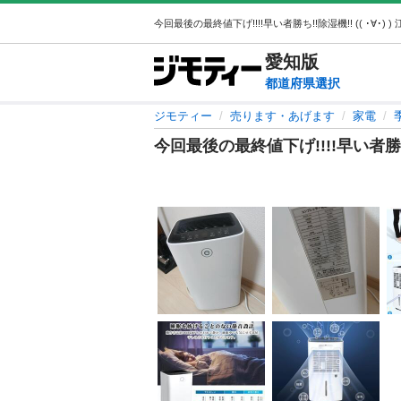
愛知
版
都道府県選択
ジモティー
売ります・あげます
家電
今回最後の最終値下げ!!!!早い者勝ち