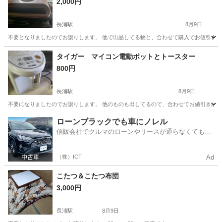
2,000円
長浦駅
8月9日
不要となりましたのでお譲りします。 他で出品してる物と、合わせて購入でお値引き
愛知
知多市
長浦駅
キッチン家電
タイガー マイコン電動ポットとトースター
800円
長浦駅
8月9日
不要になりましたのでお譲りします。 他のものも出してるので、合わせてお値引きは相
愛知
知多市
長浦駅
キッチン家電
ローンブラックでも車にノレル
信販会社でクルマのローンやリースが通らなくてもク
ルマをご利用いただけるサービスがあります！
（株）ICT
Ad
こたつ＆こたつ布団
3,000円
長浦駅
8月9日