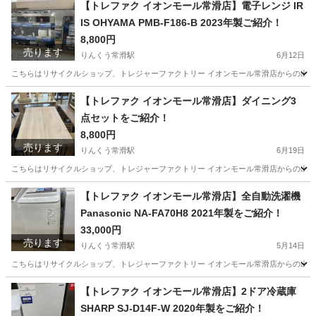
愛知
常滑市
りんくう常滑駅
オフィス用家具
天馬
【トレファク イオンモール常滑店】電子レンジ IR
IS OHYAMA PMB-F186-B 2023年製ご紹介！
8,800円
売ります
りんくう常滑駅
6月12日
こちらはリサイクルショップ、トレジャーファクトリー イオンモール常滑店からの出品です。 メーカ
愛知
常滑市
りんくう常滑駅
キッチン家電
IRIS
【トレファク イオンモール常滑店】ダイニング3
点セットをご紹介！
8,800円
売ります
りんくう常滑駅
6月19日
こちらはリサイクルショップ、トレジャーファクトリー イオンモール常滑店からの出品です。 ア
愛知
常滑市
りんくう常滑駅
ダイニングセット
トレファク
【トレファク イオンモール常滑店】全自動洗濯機
Panasonic NA-FA70H8 2021年製をご紹介！
33,000円
売ります
りんくう常滑駅
5月14日
こちらはリサイクルショップ、トレジャーファクトリー イオンモール常滑店からの出品です。 メーカ
愛知
常滑市
りんくう常滑駅
生活家電
トレファク
【トレファク イオンモール常滑店】2ドア冷蔵庫
SHARP SJ-D14F-W 2020年製をご紹介！