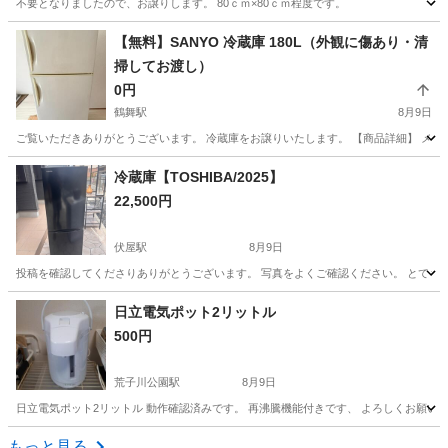
不要となりましたので、お譲りします。 80ｃｍ×80ｃｍ程度です。
愛知
知多市
長浦駅
季節、空調家電
【無料】SANYO 冷蔵庫 180L（外観に傷あり・清
掃してお渡し）
0円
鶴舞駅
8月9日
ご覧いただきありがとうございます。 冷蔵庫をお譲りいたします。 【商品詳細】 メーカー：SANYO
愛知
名古屋市
鶴舞駅
キッチン家電
冷蔵庫【TOSHIBA/2025】
22,500円
伏屋駅
8月9日
投稿を確認してくださりありがとうございます。 写真をよくご確認ください。 とても新しい冷蔵
愛知
名古屋市
伏屋駅
キッチン家電
2丁目
日立電気ポット2リットル
500円
荒子川公園駅
8月9日
日立電気ポット2リットル 動作確認済みです。 再沸騰機能付きです、 よろしくお願い
愛知
名古屋市
荒子川公園駅
キッチン家電
もっと見る