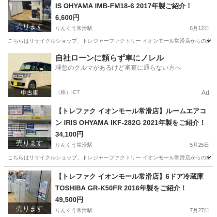
IS OHYAMA IMB-FM18-6 2017年製ご紹介！
6,600円
売ります
りんくう常滑駅
6月12日
こちらはリサイクルショップ、トレジャーファクトリー イオンモール常滑店からの出品です。 メーカ
愛知
常滑市
りんくう常滑駅
キッチン家電
IRIS
自社ローンに頼らず車にノレル
理想のクルマがあるけど審査に通らない方へ
（株）ICT
Ad
【トレファク イオンモール常滑店】ルームエアコ
ン IRIS OHYAMA IKF-282G 2021年製をご紹介！
34,100円
売ります
りんくう常滑駅
5月25日
こちらはリサイクルショップ、トレジャーファクトリー イオンモール常滑店からの出品です。 メーカ
愛知
常滑市
りんくう常滑駅
季節、空調家電
IRIS
【トレファク イオンモール常滑店】6ドア冷蔵庫
TOSHIBA GR-K50FR 2016年製をご紹介！
49,500円
売ります
りんくう常滑駅
7月27日