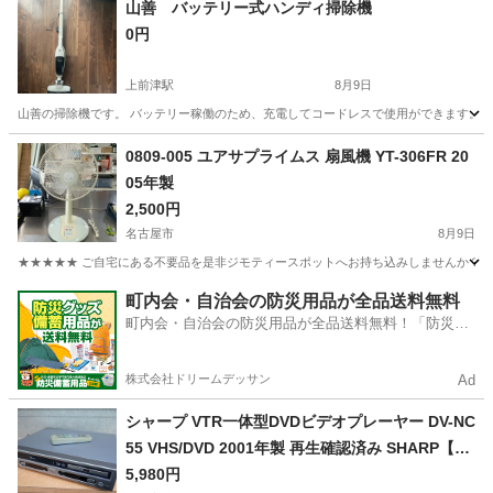
山善 バッテリー式ハンディ掃除機
0円
上前津駅
8月9日
山善の掃除機です。 バッテリー稼働のため、充電してコードレスで使用ができます。 つ
愛知
名古屋市
上前津駅
生活家電
0809-005 ユアサプライムス 扇風機 YT-306FR 20
05年製
2,500円
名古屋市
8月9日
★★★★★ ご自宅にある不要品を是非ジモティースポットへお持ち込みしませんか？ 家
愛知
名古屋市
季節、空調家電
現地
町内会・自治会の防災用品が全品送料無料
町内会・自治会の防災用品が全品送料無料！「防災備
蓄用品ドットコム」
株式会社ドリームデッサン
Ad
シャープ VTR一体型DVDビデオプレーヤー DV-NC
55 VHS/DVD 2001年製 再生確認済み SHARP【モ
ノ市場安城店】013
5,980円