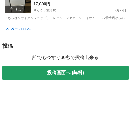
17,600円
売ります
りんくう常滑駅
7月27日
こちらはリサイクルショップ、トレジャーファクトリー イオンモール常滑店からの出品です。 メ
愛知
常滑市
りんくう常滑駅
キッチン家電
トレファク
ページTOPへ
投稿
誰でも今すぐ30秒で投稿出来る
投稿画面へ (無料)