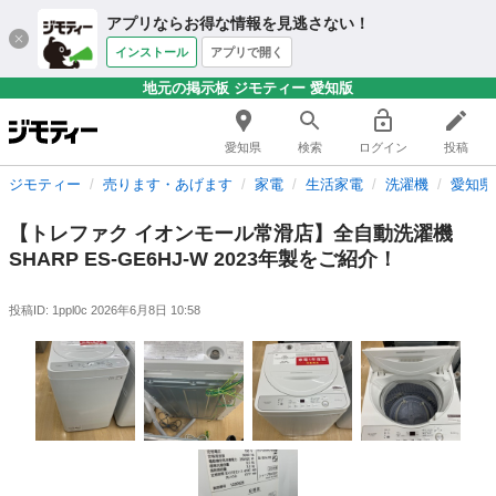
アプリならお得な情報を見逃さない！
インストール
アプリで開く
地元の掲示板 ジモティー 愛知版
愛知県
検索
ログイン
投稿
ジモティー
売ります・あげます
家電
生活家電
洗濯機
愛知県
【トレファク イオンモール常滑店】全自動洗濯機
SHARP ES-GE6HJ-W 2023年製をご紹介！
投稿ID: 1ppl0c
2026年6月8日 10:58