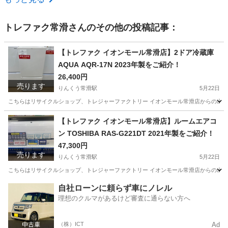
トレファク常滑
さんのその他の投稿記事：
【トレファク イオンモール常滑店】2ドア冷蔵庫
AQUA AQR-17N 2023年製をご紹介！
26,400円
売ります
りんくう常滑駅
5月22日
こちらはリサイクルショップ、トレジャーファクトリー イオンモール常滑店からの出品です。 メー
愛知
常滑市
りんくう常滑駅
キッチン家電
AQR
【トレファク イオンモール常滑店】ルームエアコ
ン TOSHIBA RAS-G221DT 2021年製をご紹介！
47,300円
売ります
りんくう常滑駅
5月22日
こちらはリサイクルショップ、トレジャーファクトリー イオンモール常滑店からの出品です。 メーカ
愛知
常滑市
りんくう常滑駅
季節、空調家電
RAS
自社ローンに頼らず車にノレル
理想のクルマがあるけど審査に通らない方へ
（株）ICT
Ad