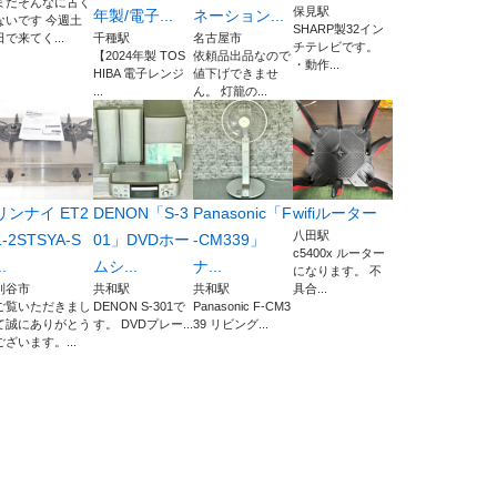
まだそんなに古く
保見駅
年製/電子...
ネーション...
ないです 今週土
SHARP製32イン
日で来てく...
千種駅
名古屋市
チテレビです。
【2024年製 TOS
依頼品出品なので
・動作...
HIBA 電子レンジ
値下げできませ
...
ん。 灯籠の...
リンナイ ET2
DENON「S-3
Panasonic「F
wifiルーター
八田駅
1-2STSYA-S
01」DVDホー
-CM339」
c5400x ルーター
..
ムシ...
ナ...
になります。 不
刈谷市
共和駅
共和駅
具合...
ご覧いただきまし
DENON S-301で
Panasonic F-CM3
て誠にありがとう
す。 DVDプレー...
39 リビング...
ございます。...