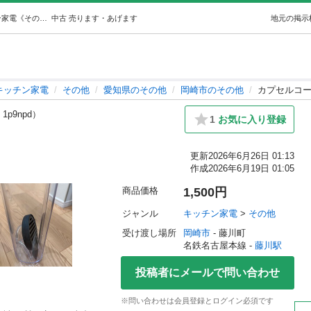
カプセルコーヒーメーカー (りょーすけ) 藤川のキッチン家電《その他》の中古あげます・譲ります｜ジモティーで不用品の処分
中古
売ります・あげます
地元の掲示
キッチン家電
その他
愛知県のその他
岡崎市のその他
カプセルコ
 1p9npd）
1
お気に入り登録
更新
2026年6月26日 01:13
作成
2026年6月19日 01:05
商品価格
1,500円
ジャンル
キッチン家電
 > 
その他
受け渡し場所
岡崎市
 - 藤川町
名鉄名古屋本線 - 
藤川駅
投稿者にメールで問い合わせ
※問い合わせは会員登録とログイン必須です