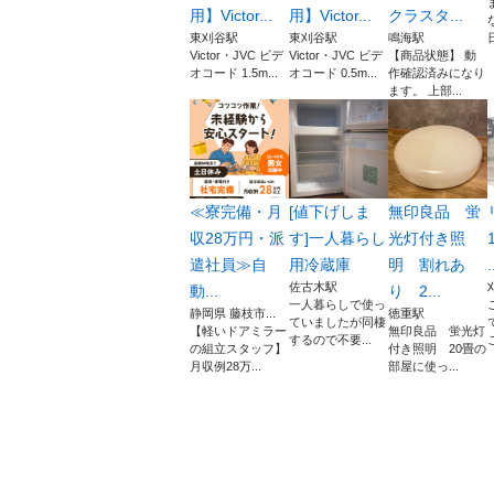
用】Victor...
用】Victor...
クラスタ...
東刈谷駅
東刈谷駅
鳴海駅
Victor・JVC ビデ
Victor・JVC ビデ
【商品状態】 動
オコード 1.5m...
オコード 0.5m...
作確認済みになり
ます。 上部...
≪寮完備・月
[値下げしま
無印良品 蛍
収28万円・派
す]一人暮らし
光灯付き照
遣社員≫自
用冷蔵庫
明 割れあ
.
佐古木駅
動...
り 2...
一人暮らしで使っ
静岡県 藤枝市...
徳重駅
ていましたが同棲
【軽いドアミラー
無印良品 蛍光灯
するので不要...
の組立スタッフ】
付き照明 20畳の
月収例28万...
部屋に使っ...