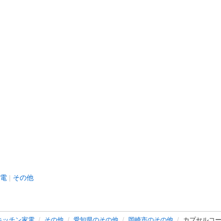
電
その他
キッチン家電
その他
愛知県のその他
岡崎市のその他
カプセルコ