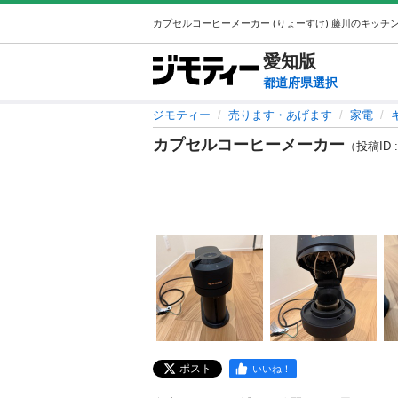
愛知
版
都道府県選択
ジモティー
売ります・あげます
家電
カプセルコーヒーメーカー
（投稿ID :
ポスト
いいね！