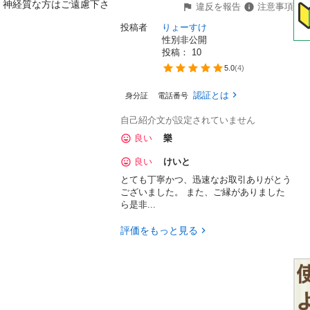
。神経質な方はご遠慮下さ
違反を報告
注意事項
投稿者
りょーすけ
性別非公開
投稿： 
10
5.0
(
4
)
認証とは
身分証
電話番号
自己紹介文が設定されていません
良い
樂
良い
けいと
とても丁寧かつ、迅速なお取引ありがとう
ございました。 また、ご縁がありました
ら是非...
評価をもっと見る