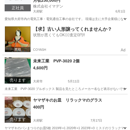
月収250,000円
株式会社イマデン
正社員
大府駅
6月1日
愛知県大府市内の電気工事・電気通信工事の会社です。 現場は主に大手企業様になります。 
愛知
大府市
大府駅
電気
電気通信
【求】古い人形譲ってくれませんか？
状態が悪くてもOK🙆‍♀️査定0円‼️
COYASH
Ad
未来工業 PVP-3020 2個
4,600円
売ります
大府市
5月11日
未来工業 PVP-3020 プルボックス 製品を見たところメーカー名など表示がないです
愛知
大府市
その他
購入履歴
ヤマザキのお皿 リラックマのグラス
400円
売ります
大府駅
7月17日
ヤマザキのパンまつりのお皿5枚 2019年×1 2020年×1 2023年×3 ミスドのリ