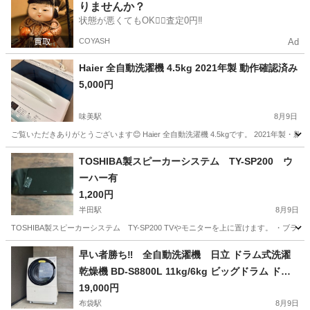
りませんか？
状態が悪くてもOK🙆‍♀️査定0円‼️
COYASH
Ad
Haier 全自動洗濯機 4.5kg 2021年製 動作確認済み
5,000円
味美駅
8月9日
ご覧いただきありがとうございます😊 Haier 全自動洗濯機 4.5kgです。 2021年製
愛知
春日井市
味美駅
生活家電
TOSHIBA製スピーカーシステム TY-SP200 ウ
ーハー有
1,200円
半田駅
8月9日
TOSHIBA製スピーカーシステム TY-SP200 TVやモニターを上に置けます。 ・ブランド: T
愛知
半田市
半田駅
オーディオ
早い者勝ち‼️ 全自動洗濯機 日立 ドラム式洗濯
乾燥機 BD-S8800L 11kg/6kg ビッグドラム ドラ
ム式洗乾機 白 ホワイト 11kg ドラム洗濯機
19,000円
布袋駅
8月9日