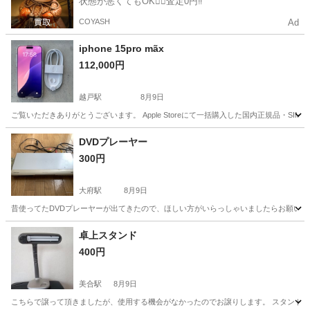
状態が悪くてもOK🙆‍♀️査定0円‼️
COYASH
Ad
iphone 15pro mãx
112,000円
越戸駅
8月9日
ご覧いただきありがとうございます。 Apple Storeにて一括購入した国内正規品・SIMフリーのiP
愛知
豊田市
越戸駅
電話、ＦＡＸ
DVDプレーヤー
300円
大府駅
8月9日
昔使ってたDVDプレーヤーが出てきたので、ほしい方がいらっしゃいましたらお願いし
愛知
大府市
大府駅
映像プレーヤー、レコーダー
卓上スタンド
400円
美合駅
8月9日
こちらで譲って頂きましたが、使用する機会がなかったのでお譲りします。 スタンドの