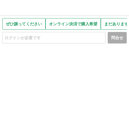
ぜひ譲ってください
オンライン決済で購入希望
まだあります
問合せ
初めての方へ
利用規約
プライバシーポリシー
プライバシー・ステートメント
健全化に資する運用方針
お問い合わせ
運営会社
サイトマップ
ご利用ガイド
フリーワードで探す
PC版で表示
都道府県選択
特定商取引法の表示
利用者情報の外部送信について