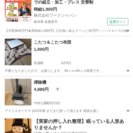
での組立・加工・プレス 交替制
時給1,900円
株式会社ワークジャパン
岐阜県 各務原市
提携サイト
【月収例46万円★高時給1,900円】入社祝い金もドーンと35万円！／ハイエースの組
岐阜
各務原市
その他
こたつ＆こたつ布団
1,000円
長浦駅
8月9日
不要となりましたので、お譲りします。 80ｃｍ×80ｃｍ程度です。
愛知
知多市
長浦駅
季節、空調家電
掃除機
4,880円
中村公園駅
8月9日
アイリスオーヤマ 2022年製 まだまだ使って頂けます 現状お渡し
愛知
海部郡
中村公園駅
生活家電
アイリスオーヤマ
【実家の押し入れ整理】眠っている人形あ
りませんか？