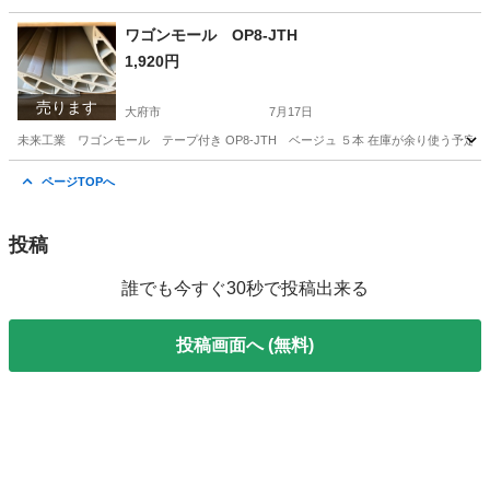
愛知
大府市
大府駅
食器
リラックマ
ワゴンモール OP8-JTH
1,920円
売ります
大府市
7月17日
未来工業 ワゴンモール テープ付き OP8-JTH ベージュ ５本 在庫が余り使う予定
愛知
大府市
その他
ワゴン
ページTOPへ
投稿
誰でも今すぐ30秒で投稿出来る
投稿画面へ (無料)