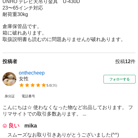
UNHO テレビ天吊り金具　U-430D

23〜65インチ対応

耐荷重30kg

倉庫保管品です。

箱に破れあります。

取扱説明書も読むのに問題ありませんが破れあります。
投稿者
投稿
12
件
onthecheep
女性
フォローする
5.0
(
35
)
身分証
電話番号
こんにちは☆ 使わなくなった物など出品しております。 フ
リマサイトでの取引多数あります。 ...
良い
mika
スムーズなお取り引きありがとうございました(^^)