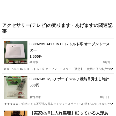
アクセサリー(テレビ)の売ります・あげますの関連記
事
0809-239 APIX INTL レトルト亭 オーブントース
ター
1,500円
半田市
8月9日
0809-239 APIX INTL レトルト亭 オーブントースター 【状態】 ・使用に伴
愛知
半田市
キッチン家電
レトルト
0809-145 マルチボーイ マルチ機能目覚まし時計
500円
名古屋市
8月9日
★★★★★ ご自宅にある不要品を是非ジモティースポットへお持ち込みしませんか？ 家
愛知
名古屋市
生活家電
ボーイ
【実家の押し入れ整理】眠っている人形あ