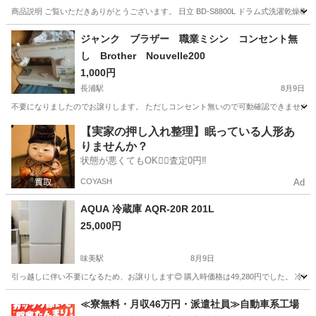
商品説明 ご覧いただきありがとうございます。 日立 BD-S8800L ドラム式洗濯乾燥機の出品
愛知
一宮市
布袋駅
生活家電
ナイアガラ
ジャンク ブラザー 職業ミシン コンセント無
し Brother Nouvelle200
1,000円
長浦駅
8月9日
不要になりましたのでお譲りします。 ただしコンセント無いので可動確認できません。ジ
愛知
知多市
長浦駅
生活家電
【実家の押し入れ整理】眠っている人形あ
りませんか？
状態が悪くてもOK🙆‍♀️査定0円‼️
COYASH
Ad
AQUA 冷蔵庫 AQR-20R 201L
25,000円
味美駅
8月9日
引っ越しに伴い不要になるため、お譲りします😊 購入時価格は49,280円でした。 冷
愛知
春日井市
味美駅
キッチン家電
≪寮無料・月収46万円・派遣社員≫自動車系工場