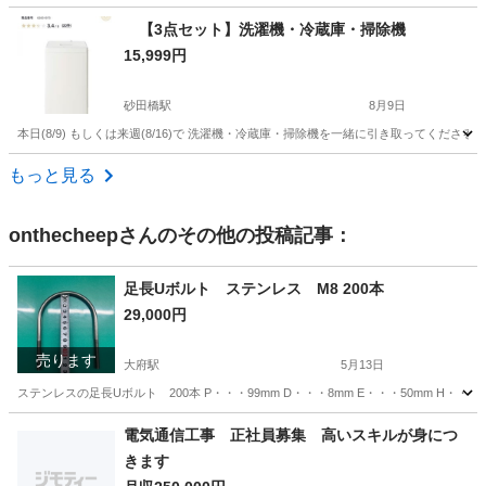
愛知
岡崎市
美合駅
その他
スタンド
【3点セット】洗濯機・冷蔵庫・掃除機
15,999円
砂田橋駅
8月9日
本日(8/9) もしくは来週(8/16)で 洗濯機・冷蔵庫・掃除機を一緒に引き取ってくださる方を募集
愛知
名古屋市
砂田橋駅
生活家電
もっと見る
onthecheep
さんのその他の投稿記事：
足長Uボルト ステンレス M8 200本
29,000円
売ります
大府駅
5月13日
ステンレスの足長Uボルト 200本 P・・・99mm D・・・8mm E・・・50mm H・
愛知
大府市
大府駅
その他
ボルト
電気通信工事 正社員募集 高いスキルが身につ
きます