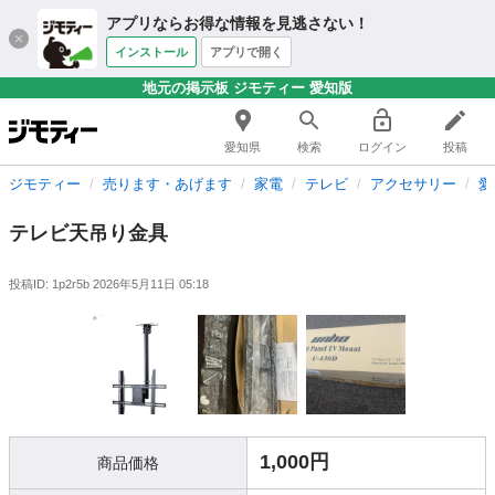
アプリならお得な情報を見逃さない！
インストール
アプリで開く
地元の掲示板 ジモティー 愛知版
愛知県
検索
ログイン
投稿
ジモティー
売ります・あげます
家電
テレビ
アクセサリー
愛
テレビ天吊り金具
投稿ID: 1p2r5b
2026年5月11日 05:18
1,000円
商品価格