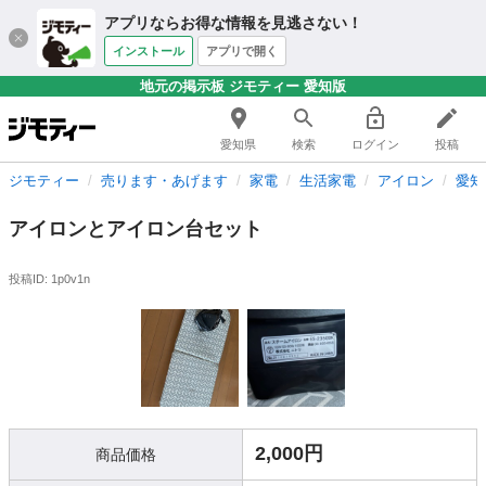
アプリならお得な情報を見逃さない！
インストール
アプリで開く
地元の掲示板 ジモティー 愛知版
愛知県
検索
ログイン
投稿
ジモティー
売ります・あげます
家電
生活家電
アイロン
愛知
アイロンとアイロン台セット
投稿ID: 1p0v1n
2,000円
商品価格