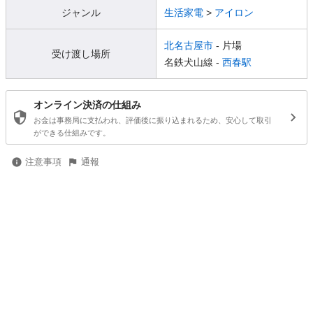
ジャンル
生活家電
>
アイロン
北名古屋市
- 片場
受け渡し場所
名鉄犬山線 -
西春駅
オンライン決済の仕組み
お金は事務局に支払われ、評価後に振り込まれるため、安心して取引
ができる仕組みです。
注意事項
通報