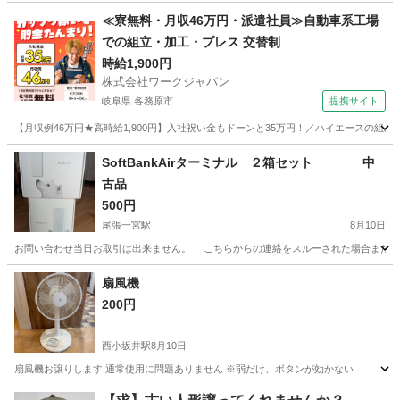
愛知
一宮市
尾張一宮駅
季節、空調家電
コード
≪寮無料・月収46万円・派遣社員≫自動車系工場
での組立・加工・プレス 交替制
時給1,900円
株式会社ワークジャパン
岐阜県 各務原市
提携サイト
【月収例46万円★高時給1,900円】入社祝い金もドーンと35万円！／ハイエースの組
岐阜
各務原市
その他
SoftBankAirターミナル ２箱セット 中
古品
500円
尾張一宮駅
8月10日
お問い合わせ当日お取引は出来ません。 こちらからの連絡をスルーされた場合または定
愛知
一宮市
尾張一宮駅
その他
ターミナル
扇風機
200円
西小坂井駅
8月10日
扇風機お譲りします 通常使用に問題ありません ※弱だけ、ボタンが効かない
愛知
豊川市
西小坂井駅
季節、空調家電
ボタン