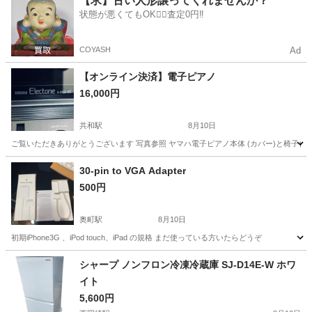
【求】古い人形譲ってくれませんか？
状態が悪くてもOK🙆‍♀️査定0円‼️
COYASH
Ad
【オンライン決済】電子ピアノ
16,000円
共和駅
8月10日
ご覧いただきありがとうございます 写真参照 ヤマハ電子ピアノ本体 (カバー)と椅子付き
愛知
大府市
共和駅
生活家電
30-pin to VGA Adapter
500円
奥町駅
8月10日
初期iPhone3G 、iPod touch、iPad の規格 まだ使っている方いたらどうぞ
愛知
一宮市
奥町駅
その他
Adapter
シャープ ノンフロン冷凍冷蔵庫 SJ-D14E-W ホワ
イト
5,600円