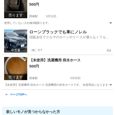
500円
売ります
西春駅
5月12日
使用していない入れ物3個譲ります。
愛知
北名古屋市
西春駅
バッグ
セット
ローンブラックでも車にノレル
信販会社でクルマのローンやリースが通らなくてもク
ルマをご利用いただけるサービスがあります！
（株）ICT
Ad
【未使用】洗濯機用 排水ホース
500円
売ります
西春駅
5月26日
【未使用】洗濯機用 排水ホース 洗濯機用の排水ホースです。 未使用品になります。 詳
愛知
北名古屋市
西春駅
その他
ホース
ページTOPへ
欲しいモノが見つからなかった方