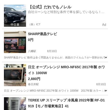
愛知
一宮市
稲沢駅
生活家電
パナソニック
【公式】だれでもノレル
自社ローンなど特別な条件で車を探しているなら！金
利0%で車をご提供、ノレル独自与信システム。
（株）ICT
Ad
SHARP液晶テレビ
0円
八幡駅
8月10日
SHARP液晶テレビ 動作は全く問題ありませんが、画面のフイルム？が一部剥がれてい
愛知
豊橋市
八幡駅
テレビ
日立 オーブンレンジ MRO-NF65C 2017年製 ホワ
イト 1000W
2,880円
春日井駅
8月10日
日立 オーブンレンジ MRO-NF65C 2017年製 ホワイト 1000W 2017年製 カラー：
愛知
春日井市
春日井駅
キッチン家電
TEREE UP スリーアップ 冷風扇 2022年製 RF-D1
919【モノ市場東海店】41