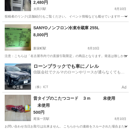
2,480円
太田川駅
8月10日
投稿者のリンク(店舗紹介)もご覧ください。 イベント情報なども載せています!!! ----------------------------
愛知
東海市
太田川駅
季節、空調家電
SANYOノンフロン冷凍冷蔵庫 255L
8,000円
新栄町駅
8月10日
注意：こちらは「名古屋市内での直接引取限定」の商品となります。発送は致しかねますので
愛知
名古屋市
新栄町駅
キッチン家電
ローンブラックでも車にノレル
信販会社でクルマのローンやリースが通らなくてもク
ルマをご利用いただけるサービスがあります！
（株）ICT
Ad
昔タイプのこたつコード ３ｍ 未使用
未使用
500円
尾張一宮駅
8月10日
お問い合わせ当日お取引は出来ません。 こちらからの連絡をスルーされた場合または定