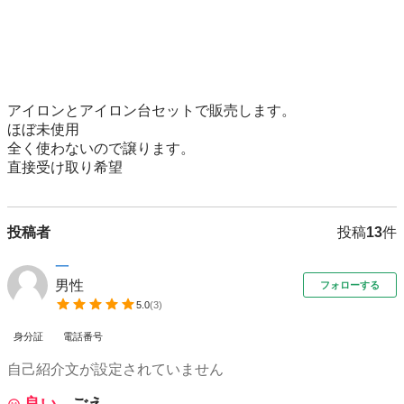
アイロンとアイロン台セットで販売します。

ほぼ未使用

全く使わないので譲ります。

直接受け取り希望
投稿者
投稿
13
件
一
男性
フォローする
5.0
(
3
)
身分証
電話番号
自己紹介文が設定されていません