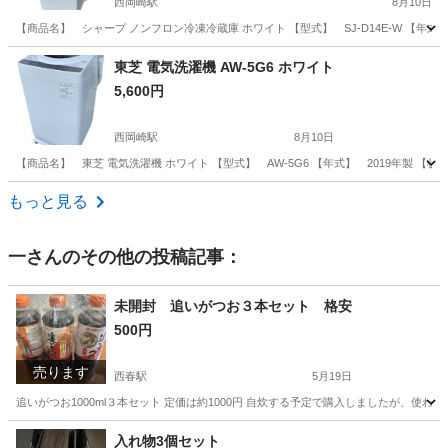
西岡崎駅
8月10日
【商品名】 シャープ ノンフロン冷凍冷蔵庫 ホワイト 【型式】 SJ-D14E-W 【年式
愛知
岡崎市
西岡崎駅
キッチン家電
フロン
東芝 電気洗濯機 AW-5G6 ホワイト
5,600円
西岡崎駅
8月10日
【商品名】 東芝 電気洗濯機 ホワイト 【型式】 AW-5G6 【年式】 2019年製 
愛知
岡崎市
西岡崎駅
生活家電
東芝
もっと見る
一
さんのその他の投稿記事：
未開封 追いがつお３本セット 格安
500円
売ります
西春駅
5月19日
追いがつお1000ml３本セット 定価は約1000円 自炊する予定で購入しましたが、使わ
愛知
北名古屋市
西春駅
食品
格安
入れ物3個セット