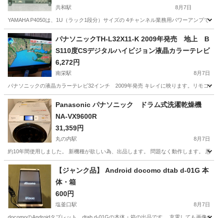
共和駅
8月7日
YAMAHA P4050は、1U（ラック1段分）サイズの 4チャンネル業務用パワーアンプです。 
愛知
大府市
共和駅
家電
4ch
パナソニックTH-L32X11-K 2009年発売 地上 B
S110度CSデジタルハイビジョン液晶カラーテレビ
6,272円
南栄駅
8月7日
パナソニックの液晶カラーテレビ32インチ 2009年発売 キレイに映ります。リモコ
愛知
豊橋市
南栄駅
テレビ
Panasonic パナソニック ドラム式洗濯乾燥機
NA-VX9600R
31,359円
丸の内駅
8月7日
約10年間使用しました。 新機種が欲しい為、出品します。 問題なく動作します。 悪臭
愛知
名古屋市
丸の内駅
生活家電
階段
【ジャンク品】 Android docomo dtab d-01G 本
体・箱
600円
塩釜口駅
8月7日
docomoのAndroidタブレット、dtab d-01Gの本体・箱の出品です。 充電し