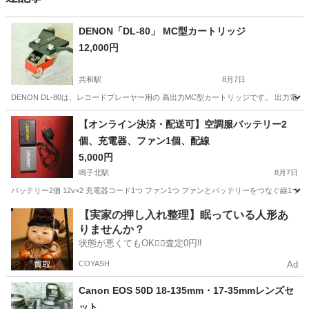
DENON「DL-80」 MC型カートリッジ
12,000円
共和駅
8月7日
DENON DL-80は、レコードプレーヤー用の 高出力MC型カートリッジです。 出力電
愛知
大府市
共和駅
家電
【オンライン決済・配送可】空調服バッテリー2
個、充電器、ファン1個、配線
5,000円
鳴子北駅
8月7日
バッテリー2個 12v×2 充電器コード1つ ファン1つ ファンとバッテリーをつなぐ線
愛知
名古屋市
鳴子北駅
季節、空調家電
【実家の押し入れ整理】眠っている人形あ
りませんか？
状態が悪くてもOK🙆‍♀️査定0円‼️
COYASH
Ad
Canon EOS 50D 18-135mm・17-35mmレンズセ
ット