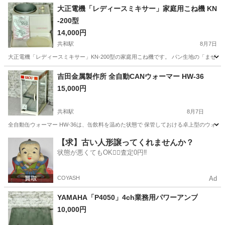
岐阜
各務原市
その他
大正電機「レディースミキサー」家庭用こね機 KN
-200型
14,000円
共和駅
8月7日
大正電機「レディースミキサー」KN-200型の家庭用こね機です。 パン生地の「まぜる
愛知
大府市
共和駅
家電
吉田金属製作所 全自動CANウォーマー HW-36
15,000円
共和駅
8月7日
全自動缶ウォーマー HW-36は、缶飲料を温めた状態で 保管しておける卓上型のウォー
愛知
大府市
共和駅
家電
【求】古い人形譲ってくれませんか？
状態が悪くてもOK🙆‍♀️査定0円‼️
COYASH
Ad
YAMAHA「P4050」4ch業務用パワーアンプ
10,000円