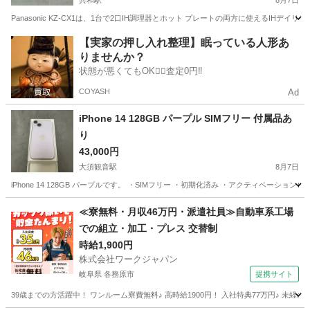
共和駅
8月7日
Panasonic KZ-CX1は、1台で2口IH調理器とホット プレートの両方に使えるIH
愛知
大府市
共和駅
家電
Panasonic
【実家の押し入れ整理】眠っている人形あ
りませんか？
状態が悪くてもOK🙆‍♀️査定0円‼️
COYASH
Ad
iPhone 14 128GB パープル SIMフリー 付属品あ
り
43,000円
大須観音駅
8月7日
iPhone 14 128GB パープルです。 ・SIMフリー ・初期化済み ・アクティベーションロッ
愛知
名古屋市
大須観音駅
電話、ＦＡＸ
Lightning
≪寮無料・月収46万円・派遣社員≫自動車系工場
での組立・加工・プレス 交替制
時給1,900円
株式会社ワークジャパン
岐阜県 各務原市
提携サイト
39歳までの方活躍中！ ワンルーム寮費無料♪ 高時給1900円！ 入社特典77万円♪ 未