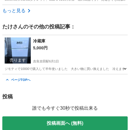
愛知
名古屋市
塩釜口駅
生活家電
dtab
もっと見る
たけ
さんのその他の投稿記事：
冷蔵庫
5,000円
売ります
吉良吉田駅
6月1日
ジモティで10000で購入して半年使いました 大きい物に買い換えました 冷えます
愛知
西尾市
吉良吉田駅
キッチン家電
ページTOPへ
投稿
誰でも今すぐ30秒で投稿出来る
投稿画面へ (無料)