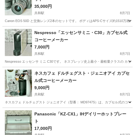
35,000円
共和駅
8月7日
Canon EOS 50D と交換レンズ2本のセットです。 ボディはAPS-Cサイズ約1510万
愛知
大府市
共和駅
家電
Nespresso「エッセンサミニ・C30」カプセル式
コーヒーメーカー
7,000円
共和駅
8月7日
Nespresso エッセンサ ミニ C30です。 ネスプレッソ史上最小・最軽量クラスの 
愛知
大府市
共和駅
家電
Nespresso
ネスカフェ ドルチェグスト・ジェニオアイ カプセ
ル式コーヒーメーカー
9,000円
共和駅
8月7日
ネスカフェ ドルチェグスト ジェニオアイ（型番： MD9747S）は、カプセル式のコー
愛知
大府市
共和駅
家電
Panasonic「KZ-CX1」IHデイリーホットプレー
ト
17,000円