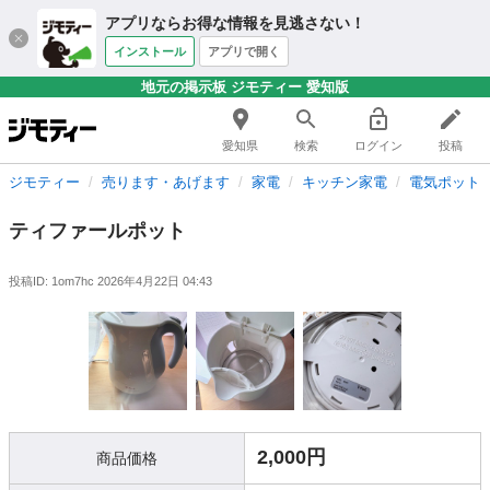
アプリならお得な情報を見逃さない！
インストール
アプリで開く
地元の掲示板 ジモティー 愛知版
愛知県
検索
ログイン
投稿
ジモティー
売ります・あげます
家電
キッチン家電
電気ポット
ティファールポット
投稿ID: 1om7hc
2026年4月22日 04:43
2,000円
商品価格