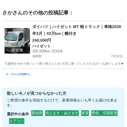
さか
さんのその他の投稿記事：
ダイハツ｜ハイゼット MT 軽トラック｜車検2028
年3月｜43万km｜幌付き
240,000円
ハイゼット
中古車
430,000km 2016年
海部郡
7月31日
引越便をやめて軽バンへ乗り換えたため 大切に乗っていただける方へお譲りします。 【車両情報】 
愛知
海部郡
ハイゼット
ページTOPへ
欲しいモノが見つからなかった方
ご希望の条件を登録するだけで、新着情報をいち早くお届け出来ま
す。
愛知県
売ります・あげます
家電
季節、空調家電
選択中の条件
エアコン