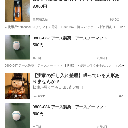
3,000円
三河高浜駅
8月6日
未使用品‼️ National KTクリプトン電球 100v 40w 1個 ※パッケージ折れ目
愛知
高浜市
三河高浜駅
生活家電
0806-087 アース製薬 アースノーマット
500円
半田市
8月6日
0806-087 アース製薬 アースノーマット 【状態】 ・使用に伴う多少のスレ、キズ
愛知
半田市
生活家電
アース製薬
【実家の押し入れ整理】眠っている人形あ
りませんか？
状態が悪くてもOK🙆‍♀️査定0円‼️
COYASH
Ad
0806-086 アース製薬 アースノーマット
500円
半田市
8月6日