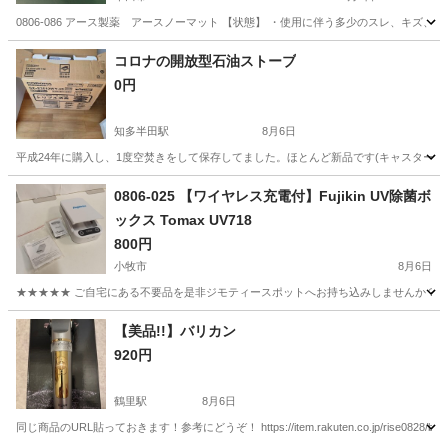
0806-086 アース製薬 アースノーマット 【状態】 ・使用に伴う多少のスレ、キズ
愛知
半田市
生活家電
アース製薬
コロナの開放型石油ストーブ
0円
知多半田駅
8月6日
平成24年に購入し、1度空焚きをして保存してました。ほとんど新品です(キャスター
愛知
半田市
知多半田駅
季節、空調家電
石油ストーブ
0806-025 【ワイヤレス充電付】Fujikin UV除菌ボ
ックス Tomax UV718
800円
小牧市
8月6日
★★★★★ ご自宅にある不要品を是非ジモティースポットへお持ち込みしませんか？ 家
愛知
小牧市
生活家電
ワイヤレス充電
【美品!!】バリカン
920円
鶴里駅
8月6日
同じ商品のURL貼っておきます！参考にどうぞ！ https://item.rakuten.co.jp/rise0828/b1v888