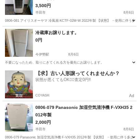
3,500円
半田市
8月6日
0806-081 アイリスオーヤマ 冷風扇 KCTF-02M-W 2022年製 【状態】 ・
愛知
半田市
季節、空調家電
現地
冷蔵庫お譲りします。
0円
今伊勢駅
8月6日
不要になったため、取りにきてくれる方を優先にお譲りします。
愛知
一宮市
今伊勢駅
キッチン家電
譲り
【求】古い人形譲ってくれませんか？
状態が悪くてもOK🙆‍♀️査定0円‼️
COYASH
Ad
0806-079 Panasonic 加湿空気清浄機 F-VXH35 2
012年製
2,000円
半田市
8月6日
0806-079 Panasonic 加湿空気清浄機 F-VXH35 2012年製 【状態】 ・