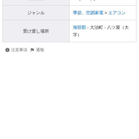
ジャンル
季節、空調家電
>
エアコン
海部郡
- 大治町
- 八ツ屋（大
受け渡し場所
字）
注意事項
通報