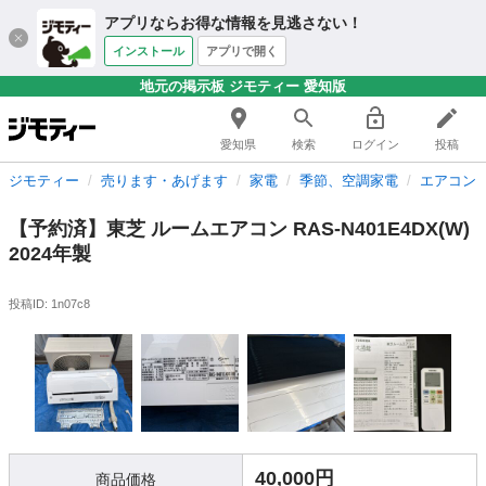
アプリならお得な情報を見逃さない！
インストール
アプリで開く
地元の掲示板 ジモティー 愛知版
愛知県
検索
ログイン
投稿
ジモティー
売ります・あげます
家電
季節、空調家電
エアコン
【予約済】東芝 ルームエアコン RAS-N401E4DX(W)
2024年製
投稿ID: 1n07c8
40,000円
商品価格