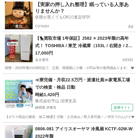
愛知
名古屋市
鶴里駅
美容家電
【実家の押し入れ整理】眠っている人形あ
りませんか？
状態が悪くてもOK🙆‍♀️査定0円‼️
COYASH
Ad
【🐤買取市場 1年保証】J582 ⭐ 2023年製の高年
式！ TOSHIBA / 東芝 冷蔵庫（153L / 右開き / 2ド
ア）GR-V15BS ⭐ 動作確認済 ⭐ クリーニング済
17,000円
名古屋市
8月6日
状態：2023年製のUSED品で、正面、両側面に小傷・小凹み等の使用感あります。 
愛知
名古屋市
キッチン家電
ドア
≪寮完備・月収22.5万円・派遣社員≫家電系工場
での検査・検品 日勤
時給1,420円
株式会社平山 沼津支店
静岡県 伊東市
提携サイト
【ガラス部品の製造・加工/検査】日勤・土日休み／即入居可能！／伊豆でのんびりライフ♪
静岡
伊東市
その他
0806-081 アイリスオーヤマ 冷風扇 KCTF-02M-W
2022年製