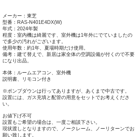
メーカー：東芝

型番：RAS-N401E4DX(W)

年式：2024年製

程度：室内機は綺麗です、室外機は1年外にでていましたの
で多少の汚れがございます。

使用年数：約1年、夏場時期だけ使用。

備考：建て替えで、新居は家全体の空調設備が付くので不要
になり出品。

本体：ルームエアコン、室外機

説明書、リモコン付き

※ポンプダウンは行ってありますが、あくまで中古です。

設置には、ガス充填と配管の用意をセットでお考えくださ
い。

お値下げ不可

設置もご希望の場合は、一度ご相談下さい。

現状渡しとなりますので、ノークレーム、ノーリターンでお
願い致します。