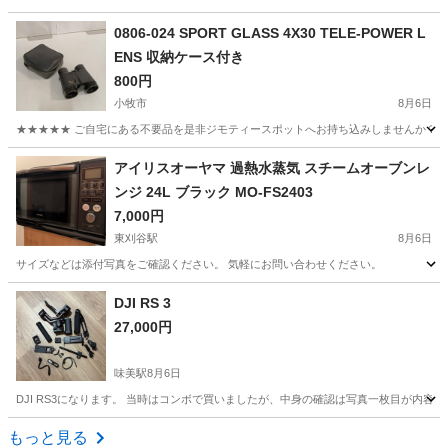
愛知
半田市
季節、空調家電
VXH
0806-024 SPORT GLASS 4X30 TELE-POWER L
ENS 収納ケース付き
800円
小牧市
8月6日
★★★★★ ご自宅にある不要品を是非ジモティースポットへお持ち込みしませんか？ 家
愛知
小牧市
望遠鏡、顕微鏡
POWER
アイリスオーヤマ 過熱水蒸気 スチームオーブンレ
ンジ 24L ブラック MO-FS2403
7,000円
東刈谷駅
8月6日
サイズなどは添付写真をご確認ください。 気軽にお問い合わせください。
愛知
知立市
東刈谷駅
キッチン家電
スチームオーブン
DJI RS 3
27,000円
味美駅
8月6日
DJI RS3になります。 当時はコンボで買いましたが、中身の確認は写真一枚目が内容
愛知
春日井市
味美駅
カメラ
もっと見る