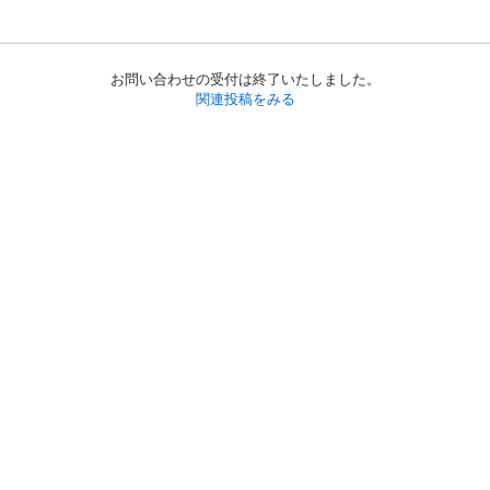
お問い合わせの受付は終了いたしました。
関連投稿をみる
初めての方へ
利用規約
プライバシーポリシー
プライバシー・ステートメント
健全化に資する運用方針
お問い合わせ
運営会社
サイトマップ
ご利用ガイド
フリーワードで探す
PC版で表示
都道府県選択
特定商取引法の表示
利用者情報の外部送信について