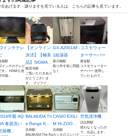
.. 愛知 中古あげます・譲りますを見ている人は、こちらの記事も見ています。
22インチテレ
【オンライン
GX-A2001AF-
コスモウォー
ビ
決済】【極美
1給湯器
ターサーバー
道徳駅
新川橋駅
黄金駅
品】SIGMA...
22インチのテレビ
取り外す前に問題
コスモウォーター
観音寺駅
です。 HDMIも使
なく
サーバー 使用し
ご覧いただきあり
用可能...
ていたもので...
がとうございま
す。 フジフイ...
2024年製 AQ
BALMUDA Th
CASIO EXILI
空気清浄機
日比野駅
UA 食器洗い
e Range K...
M Hi-ZOO...
使わなくなったの
共和駅
共和駅
乾燥機...
で、出品します。
BALMUDA The Ra
カシオのコンパク