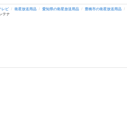
テレビ
衛星放送用品
愛知県の衛星放送用品
豊橋市の衛星放送用品
送アンテナ
バシーポリシー
プライバシー・ステートメント
健全化に資する運用
プ
ご利用ガイド
フリーワードで探す
特定商取引法の表示
利用