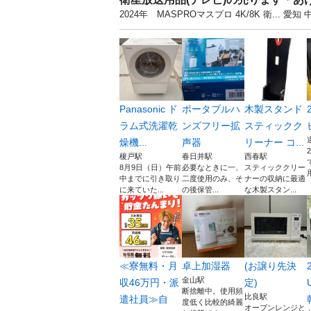
2024年 MASPROマスプロ 4K/8K 衛.
Panasonic ド
ポータブルハ
木製スタンド
ラム式洗濯乾
ンズフリー拡
スティックク
燥機...
声器
リーナー コ...
榎戸駅
春日井駅
西春駅
8月9日（日）午前
必要なときに一、
スティッククリー
中までに引き取り
二度使用のみ、そ
ナーの収納に最適
に来ていた...
の後保管...
な木製スタン...
≪寮無料・月
卓上加湿器
(お譲り先決
金山駅
収46万円・派
定)
断捨離中。使用頻
比良駅
遣社員≫自
度低く比較的綺麗
オーブンレンジと