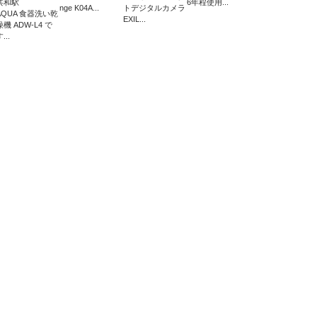
共和駅
6年程使用...
nge K04A...
トデジタルカメラ
AQUA 食器洗い乾
EXIL...
燥機 ADW-L4 で
...