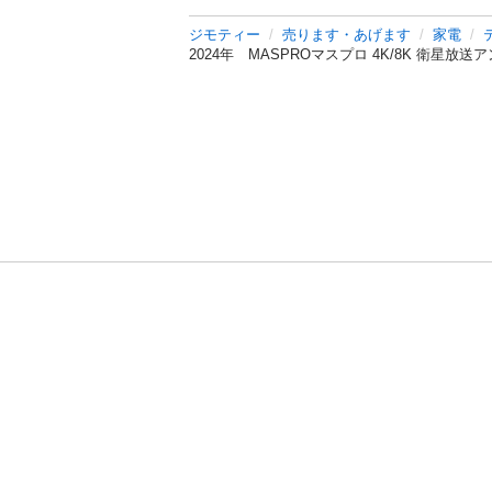
ジモティー
売ります・あげます
家電
2024年 MASPROマスプロ 4K/8K 衛星放
利用規約
プライ
運営会社
サイトマッ
© 2011-
2026
Jmty, Inc.