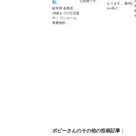
な状態です ...
動...
なります。 横45c
岐阜県 各務原...
m×高さ...
39歳までの方活躍
す
中！ ワンルーム
寮費無料...
ポピー
さんのその他の投稿記事：