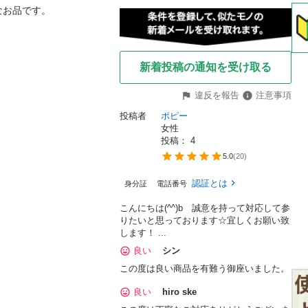
お品です。

新着投稿の通知を受け取る
違反を報告
注意事項
投稿者
ポピー
女性
投稿： 
4
5.0
(
20
)
認証とは
身分証
電話番号
こんにちは(^^)b 誠意を持って対応して参
りたいと思っております☆宜しくお願い致
します！ ...
良い
シン
この度は良い商品を有難う御座いました。
良い
hiro ske