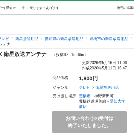
2024年MASPROマスプロ 4K/8K 衛星放送アンテナ (ポピー) 愛知大学前のテレビ《衛星放送用品》の中古あげます・譲ります｜ジモティーで不用品の処分
中古
売ります・あげます
地元の掲示
テレビ
衛星放送用品
愛知県の衛星放送用品
豊橋市の衛星放送用品
送アンテナ
/8K 衛星放送アンテナ
（投稿ID : 1mt65n）
更新
2026年5月16日 11:06
作成
2026年5月11日 16:47
商品価格
1,800円
ジャンル
テレビ
 > 
衛星放送用品
受け渡し場所
豊橋市
 - 神野新田町
豊橋鉄道渥美線 - 
愛知大学
前駅
お問い合わせの受付は
終了いたしました。

