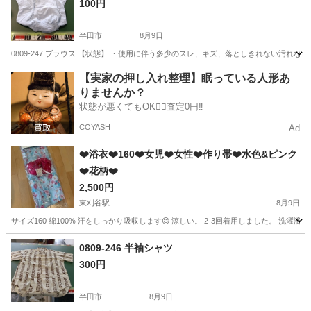
100円
半田市
8月9日
0809-247 ブラウス 【状態】 ・使用に伴う多少のスレ、キズ、落としきれない汚れ
愛知
半田市
ブラウス
現地
【実家の押し入れ整理】眠っている人形あ
りませんか？
状態が悪くてもOK🙆‍♀️査定0円‼️
COYASH
Ad
❤️浴衣❤️160❤️女児❤️女性❤️作り帯❤️水色&ピンク
❤️花柄❤️
2,500円
東刈谷駅
8月9日
サイズ160 綿100% 汗をしっかり吸収します😊 涼しい。 2-3回着用しました。 洗
愛知
刈谷市
東刈谷駅
着物
浴衣
0809-246 半袖シャツ
300円
半田市
8月9日