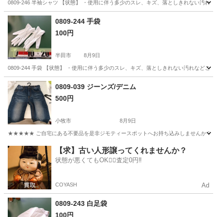
0809-246 半袖シャツ 【状態】 ・使用に伴う多少のスレ、キズ、落としきれない汚
愛知
半田市
シャツ
現地
0809-244 手袋
100円
半田市
8月9日
0809-244 手袋 【状態】 ・使用に伴う多少のスレ、キズ、落としきれない汚れなど
愛知
半田市
小物
現地
0809-039 ジーンズ/デニム
500円
小牧市
8月9日
★★★★★ ご自宅にある不要品を是非ジモティースポットへお持ち込みしませんか？ 家
愛知
小牧市
ジーンズ/デニム
ジーンズ
【求】古い人形譲ってくれませんか？
状態が悪くてもOK🙆‍♀️査定0円‼️
COYASH
Ad
0809-243 白足袋
100円