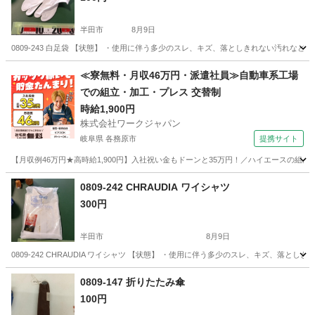
半田市
8月9日
0809-243 白足袋 【状態】 ・使用に伴う多少のスレ、キズ、落としきれない汚れな
愛知
半田市
小物
足袋
≪寮無料・月収46万円・派遣社員≫自動車系工場
での組立・加工・プレス 交替制
時給1,900円
株式会社ワークジャパン
岐阜県 各務原市
提携サイト
【月収例46万円★高時給1,900円】入社祝い金もドーンと35万円！／ハイエースの組
岐阜
各務原市
その他
0809-242 CHRAUDIA ワイシャツ
300円
半田市
8月9日
0809-242 CHRAUDIA ワイシャツ 【状態】 ・使用に伴う多少のスレ、キズ、落
愛知
半田市
シャツ
現地
0809-147 折りたたみ傘
100円