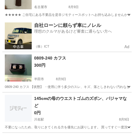
名古屋市
8月9日
★★★★★ ご自宅にある不要品を是非ジモティースポットへお持ち込みしませんか？ 家
愛知
名古屋市
小物
現地
自社ローンに頼らず車にノレル
理想のクルマがあるけど審査に通らない方へ
（株）ICT
Ad
0809-240 カフス
300円
半田市
8月9日
0809-240 カフス 【状態】 ・使用に伴う多少のスレ、キズ、落としきれない汚れな
愛知
半田市
アクセサリー
現地
145cmの母のウエストゴムのズボン、パジャマな
ど
0円
川名駅
8月9日
不要になったため、取りにきてくれる方を優先にお譲りします。 買ってすぐ一度洗っ