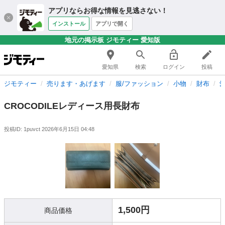
アプリならお得な情報を見逃さない！
インストール
アプリで開く
地元の掲示板 ジモティー 愛知版
愛知県
検索
ログイン
投稿
ジモティー
売ります・あげます
服/ファッション
小物
財布
CROCODILEレディース用長財布
投稿ID: 1puvct
2026年6月15日 04:48
1,500円
商品価格