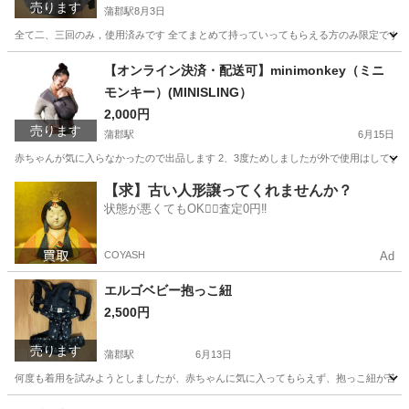
売ります
蒲郡駅
8月3日
全て二、三回のみ，使用済みです 全てまとめて持っていってもらえる方のみ限定です 
愛知
蒲郡市
蒲郡駅
マタニティ用品
【オンライン決済・配送可】minimonkey（ミニ
モンキー）(MINISLING）
2,000円
売ります
蒲郡駅
6月15日
赤ちゃんが気に入らなかったので出品します 2、3度ためしましたが外で使用はしてま
愛知
蒲郡市
蒲郡駅
ベビー用品
mini
【求】古い人形譲ってくれませんか？
状態が悪くてもOK🙆‍♀️査定0円‼️
COYASH
Ad
エルゴベビー抱っこ紐
2,500円
売ります
蒲郡駅
6月13日
何度も着用を試みようとしましたが、赤ちゃんに気に入ってもらえず、抱っこ紐が苦手
愛知
蒲郡市
蒲郡駅
ベビー用品
エルゴベビー