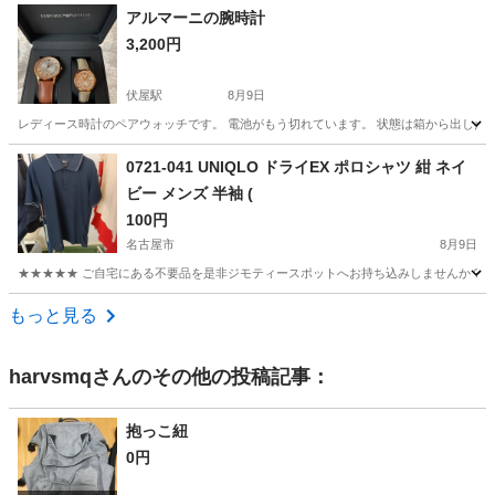
愛知
名古屋市
川名駅
パンツ
パジャマ
アルマーニの腕時計
3,200円
伏屋駅
8月9日
レディース時計のペアウォッチです。 電池がもう切れています。 状態は箱から出した
愛知
名古屋市
伏屋駅
アクセサリー
アルマーニ
0721-041 UNIQLO ドライEX ポロシャツ 紺 ネイ
ビー メンズ 半袖 (
100円
名古屋市
8月9日
★★★★★ ご自宅にある不要品を是非ジモティースポットへお持ち込みしませんか？ 家
愛知
名古屋市
ポロシャツ
UNIQLO
もっと見る
harvsmq
さんのその他の投稿記事：
抱っこ紐
0円