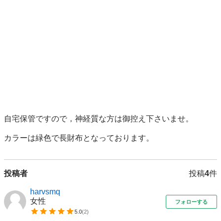
自宅保管ですので，神経質な方は御控え下さいませ。

カラーは緑色で長財布となっております。
投稿者
投稿
4
件
harvsmq
女性
フォローする
5.0
(
2
)