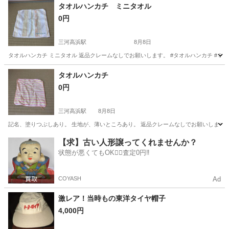
岐阜
各務原市
その他
タオルハンカチ ミニタオル
0円
三河高浜駅
8月8日
タオルハンカチ ミニタオル 返品クレームなしでお願いします。 #タオルハンカチ #ミニ
愛知
高浜市
三河高浜駅
小物
タオルハンカチ
タオルハンカチ
0円
三河高浜駅
8月8日
記名、塗りつぶしあり。 生地が、薄いところあり。 返品クレームなしでお願いします。 
愛知
高浜市
三河高浜駅
小物
タオルハンカチ
【求】古い人形譲ってくれませんか？
状態が悪くてもOK🙆‍♀️査定0円‼️
COYASH
Ad
激レア！当時もの東洋タイヤ帽子
4,000円