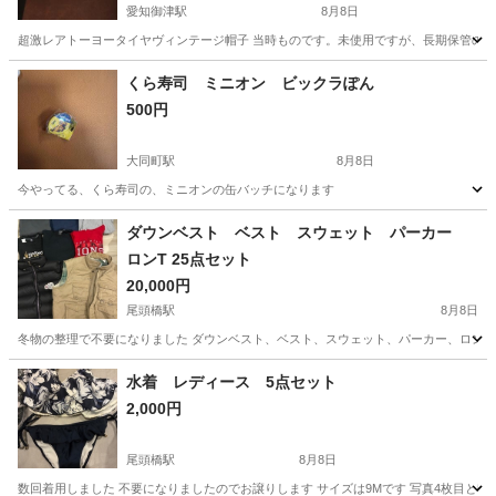
愛知御津駅
8月8日
超激レアトーヨータイヤヴィンテージ帽子 当時ものです。未使用ですが、長期保管の
愛知
豊川市
愛知御津駅
小物
くら寿司 ミニオン ビックラぽん
500円
大同町駅
8月8日
今やってる、くら寿司の、ミニオンの缶バッチになります
愛知
名古屋市
大同町駅
アクセサリー
くら寿司
ダウンベスト ベスト スウェット パーカー
ロンT 25点セット
20,000円
尾頭橋駅
8月8日
冬物の整理で不要になりました ダウンベスト、ベスト、スウェット、パーカー、ロンT、
愛知
名古屋市
尾頭橋駅
トレーナー
水着 レディース 5点セット
2,000円
尾頭橋駅
8月8日
数回着用しました 不要になりましたのでお譲りします サイズは9Mです 写真4枚目と5枚