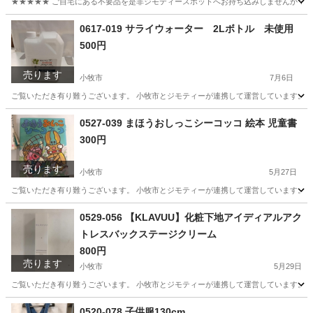
★★★★★ ご自宅にある不要品を是非ジモティースポットへお持ち込みしませんか？ 家
愛知
小牧市
家庭用品
マスク
0617-019 サライウォーター 2Lボトル 未使用
500円
売ります
小牧市
7月6日
ご覧いただき有り難うございます。 小牧市とジモティーが連携して運営しています。 粗
愛知
小牧市
家庭用品
リユース
0527-039 まほうおしっこシーコッコ 絵本 児童書
300円
売ります
小牧市
5月27日
ご覧いただき有り難うございます。 小牧市とジモティーが連携して運営しています。 粗
愛知
小牧市
絵本
リユース
0529-056 【KLAVUU】化粧下地アイディアルアク
トレスバックステージクリーム
800円
売ります
小牧市
5月29日
ご覧いただき有り難うございます。 小牧市とジモティーが連携して運営しています。 粗
愛知
小牧市
化粧品
リユース
0520-078 子供服130cm