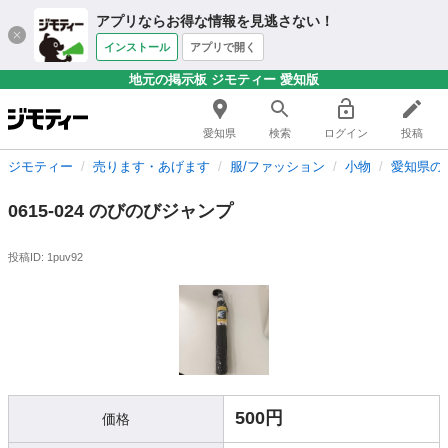
アプリならお得な情報を見逃さない！
インストール
アプリで開く
地元の掲示板 ジモティー 愛知版
愛知県
検索
ログイン
投稿
ジモティー
売ります・あげます
服/ファッション
小物
愛知県の
0615-024 のびのびジャンプ
投稿ID: 1puv92
500円
価格