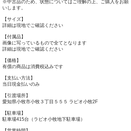
※中古品のため、状態についてはご理解の上、ご購入をお願
いします。

【サイズ】

詳細は現地でご確認ください

【付属品】

画像に写っているもので全てとなります

詳細は現地でご確認ください

【価格】

有償の商品は消費税込みです

【⽀払い⽅法】

当⽇現⾦払いのみ

【引渡場所】

愛知県小牧市小牧３丁目５５５ ラピオ小牧2F

【駐⾞場】

駐車場415台（ラピオ小牧地下駐車場）

【営業時間】
