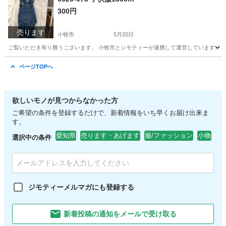
300円
売ります
小牧市
5月20日
ご覧いただき有り難うございます。 小牧市とジモティーが連携して運営しています。 粗
愛知
小牧市
服/ファッション
リユース
ページTOPへ
欲しいモノが見つからなかった方
ご希望の条件を登録するだけで、新着情報をいち早くお届け出来ま
す。
愛知県
売ります・あげます
服/ファッション
小物
選択中の条件
ジモティーメルマガにも登録する
新着投稿の通知をメールで受け取る