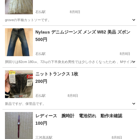
石仏駅
8月8日
groveの半袖カットソーです。
愛知
岩倉市
石仏駅
カットソー
洋服
Nylaus デニムジーンズ メンズ W82 美品 ズボン
500円
石仏駅
8月8日
胴回りは82cm 180㎝、72㎏の下半身太め男性では少し小さくなったため 、Mサイズと
愛知
岩倉市
石仏駅
ジーンズ/デニム
ジーンズ
ニットトランクス 1枚
200円
石仏駅
8月8日
新品ですが、保管品です。
愛知
岩倉市
石仏駅
服/ファッション
ボクサーパンツ
レディース 腕時計 電池切れ 動作未確認
100円
三河高浜駅
8月8日