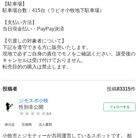
【駐⾞場】

駐車場台数：415台（ラピオ小牧地下駐車場）

【⽀払い⽅法】

当日現金払い・PayPay決済

【引渡しの対象者について】

下記を遵守できる⽅に販売いたします。

現地で必ずご⾃⾝の責任でモノをご確認ください。譲受後の
キャンセルは受け付けておりません。

転売⽬的の購⼊は禁⽌します。
投稿者
投稿
83315
件
ジモスポ小牧
性別非公開
フォローする
0.0
身分証
古物商
法人書類
小牧市とジモティーが共同運営しているスポットです。 粗