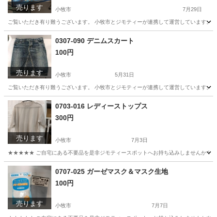
売ります
小牧市
7月29日
ご覧いただき有り難うございます。 小牧市とジモティーが連携して運営しています。 粗
愛知
小牧市
子供用品
リユース
0307-090 デニムスカート
100円
売ります
小牧市
5月31日
ご覧いただき有り難うございます。 小牧市とジモティーが連携して運営しています。 粗
愛知
小牧市
服/ファッション
リユース
0703-016 レディーストップス
300円
売ります
小牧市
7月3日
★★★★★ ご自宅にある不要品を是非ジモティースポットへお持ち込みしませんか？ 家
愛知
小牧市
Tシャツ
現地
0707-025 ガーゼマスク＆マスク生地
100円
売ります
小牧市
7月7日