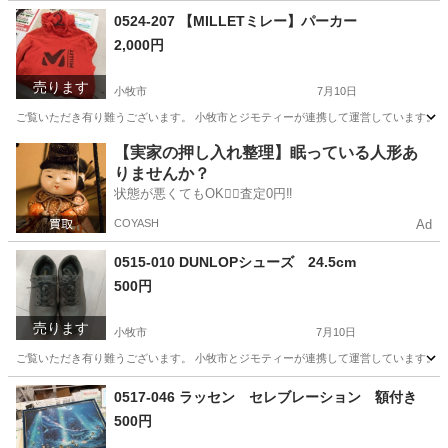
愛知
小牧市
スポーツ
リユース
0524-207 【MILLETミレー】パーカー
2,000円
売ります
小牧市
7月10日
ご覧いただき有り難うございます。 小牧市とジモティーが連携して運営しています。 粗
愛知
小牧市
パーカー
リユース
【実家の押し入れ整理】眠っている人形あ
りませんか？
状態が悪くてもOK🙆‍♀️査定0円‼️
COYASH
Ad
0515-010 DUNLOPシューズ 24.5cm
500円
売ります
小牧市
7月10日
ご覧いただき有り難うございます。 小牧市とジモティーが連携して運営しています。 粗
愛知
小牧市
服/ファッション
リユース
0517-046 ラッセン セレブレーション 額付き
500円