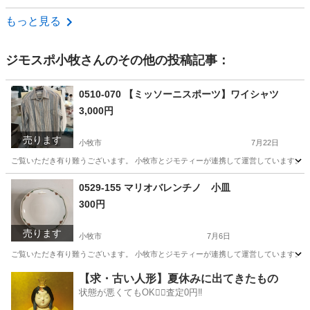
愛知
名古屋市
尾頭橋駅
その他
もっと見る
ジモスポ小牧
さんのその他の投稿記事：
0510-070 【ミッソーニスポーツ】ワイシャツ
3,000円
売ります
小牧市
7月22日
ご覧いただき有り難うございます。 小牧市とジモティーが連携して運営しています。 粗
愛知
小牧市
服/ファッション
リユース
0529-155 マリオバレンチノ 小皿
300円
売ります
小牧市
7月6日
ご覧いただき有り難うございます。 小牧市とジモティーが連携して運営しています。 粗
愛知
小牧市
食器
リユース
【求・古い人形】夏休みに出てきたもの
状態が悪くてもOK🙆‍♀️査定0円‼️