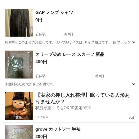
GAP メンズ シャツ
0円
石仏駅
8月8日
綿100% このままのお渡しです。GAPのMサイズはLサイズ相当です。 色 ブラック
愛知
岩倉市
石仏駅
シャツ
オリーブ染め レース スカーフ 新品
400円
石仏駅
8月8日
未開封のため大きさは不明です。
愛知
岩倉市
石仏駅
小物
【実家の押し入れ整理】眠っている人形あ
りませんか？
状態が悪くてもOK🙆‍♀️査定0円‼️
COYASH
Ad
grove カットソー 半袖
200円