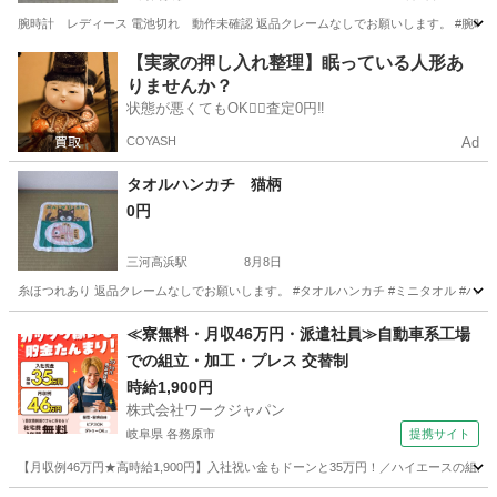
腕時計 レディース 電池切れ 動作未確認 返品クレームなしでお願いします。 #腕時計 #
愛知
高浜市
三河高浜駅
アクセサリー
【実家の押し入れ整理】眠っている人形あ
りませんか？
状態が悪くてもOK🙆‍♀️査定0円‼️
COYASH
Ad
タオルハンカチ 猫柄
0円
三河高浜駅
8月8日
糸ほつれあり 返品クレームなしでお願いします。 #タオルハンカチ #ミニタオル #ハンカチ
愛知
高浜市
三河高浜駅
小物
タオルハンカチ
≪寮無料・月収46万円・派遣社員≫自動車系工場
での組立・加工・プレス 交替制
時給1,900円
株式会社ワークジャパン
岐阜県 各務原市
提携サイト
【月収例46万円★高時給1,900円】入社祝い金もドーンと35万円！／ハイエースの組