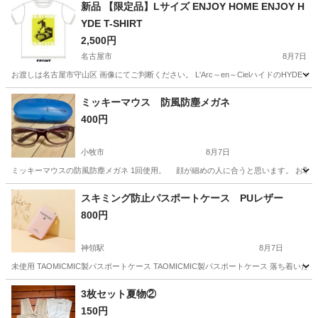
新品 【限定品】Lサイズ ENJOY HOME ENJOY H
YDE T-SHIRT
2,500円
名古屋市
8月7日
お渡しは名古屋市守山区 画像にてご判断ください。 L'Arc～en～CielハイドのHYDE オリ
愛知
名古屋市
Tシャツ
HYDE
ミッキーマウス 防風防塵メガネ
400円
小牧市
8月7日
ミッキーマウスの防風防塵メガネ 1回使用。 顔が細めの人に合うと思います
愛知
小牧市
小物
防風
スキミング防止パスポートケース PUレザー
800円
神領駅
8月7日
未使用 TAOMICMIC製パスポートケース TAOMICMIC製パスポートケース 落ち着いたピン
愛知
小牧市
神領駅
小物
3枚セット夏物②
150円