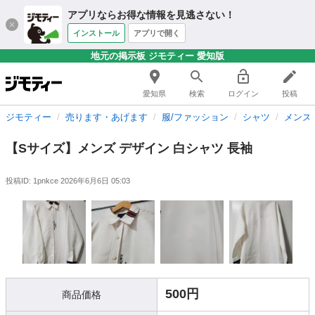
アプリならお得な情報を見逃さない！
インストール
アプリで開く
地元の掲示板 ジモティー 愛知版
愛知県
検索
ログイン
投稿
ジモティー
売ります・あげます
服/ファッション
シャツ
メンズ
【Sサイズ】メンズ デザイン 白シャツ 長袖
投稿ID: 1pnkce
2026年6月6日 05:03
500円
商品価格