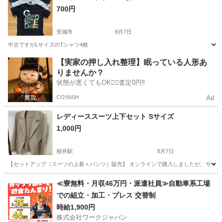
700円
安城市
8月7日
中古ですがLサイズのTシャツ4枚
愛知
安城市
Tシャツ
【実家の押し入れ整理】眠っている人形あ
りませんか？
状態が悪くてもOK🙆‍♀️査定0円‼️
COYASH
Ad
レディーススーツ上下セット Sサイズ
1,000円
桜井駅
8月7日
【セットアップ（スーツの上着＋パンツ）販売】 オンラインで購入しましたが、サイズが少し大
愛知
名古屋市
桜井駅
スーツ
≪寮無料・月収46万円・派遣社員≫自動車系工場
での組立・加工・プレス 交替制
時給1,900円
株式会社ワークジャパン