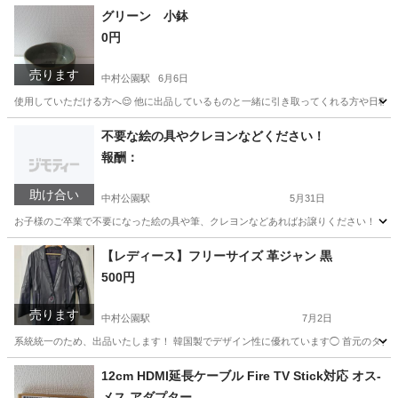
愛知
名古屋市
中村公園駅
ニット
状態
グリーン 小鉢
0円
売ります
中村公園駅
6月6日
使用していただける方へ😌 他に出品しているものと一緒に引き取ってくれる方や日程
愛知
名古屋市
中村公園駅
食器
不要な絵の具やクレヨンなどください！
報酬：
助け合い
中村公園駅
5月31日
お子様のご卒業で不要になった絵の具や筆、クレヨンなどあればお譲りください！
愛知
名古屋市
中村公園駅
買いたい/ください
【レディース】フリーサイズ 革ジャン 黒
500円
売ります
中村公園駅
7月2日
系統統一のため、出品いたします！ 韓国製でデザイン性に優れています◯ 首元のタグ
愛知
名古屋市
中村公園駅
ジャケット
革ジャン
12cm HDMI延長ケーブル Fire TV Stick対応 オス-
メス アダプター