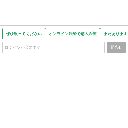
ぜひ譲ってください
オンライン決済で購入希望
まだあります
問合せ
初めての方へ
利用規約
プライバシーポリシー
プライバシー・ステートメント
健全化に資する運用方針
お問い合わせ
運営会社
サイトマップ
ご利用ガイド
フリーワードで探す
PC版で表示
都道府県選択