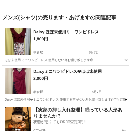
メンズ(シャツ)の売ります・あげますの関連記事
Daisy ほぼ未使用ミニワンピドレス
1,800円
朝倉駅
8月7日
ほぼ未使用 ミニワンピドレス 使用しない為お譲り致します😊
愛知
知多市
朝倉駅
ワンピース
Daisyミニワンピドレス❤️ほぼ未使用
2,000円
朝倉駅
8月7日
Daisy ほぼ未使用❤️ミニワンピドレス 使用する事がない為お譲り致します(*^^*) 定価1
愛知
知多市
朝倉駅
ドレス
【実家の押し入れ整理】眠っている人形あ
りませんか？
状態が悪くてもOK🙆‍♀️査定0円‼️
COYASH
Ad