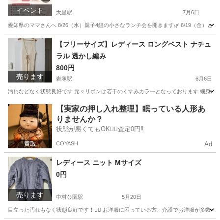
イベント
大里駅
7月6日
愛知県のママさんへ 8/26（水）親子4組の小さなランチ会を開きます🌿 6/19（金）と
愛知
稲沢市
大里駅
地域/お祭り
ランチ
【フリーサイズ】レディース ロングベスト ナチュ
ラル 透かし編み
800円
売ります
岩塚駅
6月6日
汚れなどなく状態良好です 元々リボンは若干のくすみカラーとなっております 細身の
愛知
名古屋市
岩塚駅
その他
ベスト
【実家の押し入れ整理】眠っている人形あ
りませんか？
状態が悪くてもOK🙆‍♀️査定0円‼️
COYASH
Ad
レディース ニット Mサイズ
0円
売ります
中村公園駅
5月20日
目立った汚れもなく状態良好です！🙆‍♀️ お洋服に困っている方、介護でお洋服が多数