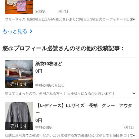
安城駅
8月7日
フリーサイズ 画像2枚目はZARA(襟元ヨレあり) 2枚目と3枚目のコーディネート出来ま
愛知
安城市
安城駅
その他
夏物
もっと見る
悠@プロフィール必読
さんのその他の投稿記事：
紙袋10枚ほど
0円
売ります
中村公園駅
5月16日
増えてしまったので、使用される方へ！ 大小様々になるかと思います！
愛知
名古屋市
中村公園駅
ラッピング用品
紙袋
【レディース】LLサイズ 長袖 グレー アウタ
ー
0円
売ります
中村公園駅
7月1日
状態はお写真でご確認ください◯ お取引する方の優先順位 ①少しでも値段をつけてくだ