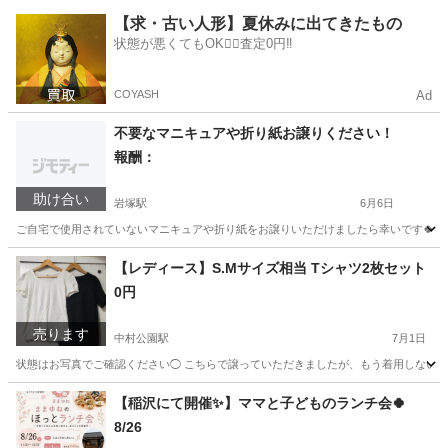
愛知
名古屋市
中村公園駅
カーディガン
【求・古い人形】夏休みに出てきたもの
状態が悪くてもOK🙆‍♀️査定0円‼️
COYASH
Ad
不要なマニキュアや折り紙お譲りください！
報酬：
助け合い
岩塚駅
6月6日
ご自宅で使用されていないマニキュアや折り紙をお譲りいただけましたら幸いです🍀
愛知
名古屋市
岩塚駅
買いたい/ください
マニキュア
【レディース】S.Mサイズ相当 Tシャツ2枚セット
0円
売ります
中村公園駅
7月1日
状態はお写真でご確認ください◯ こちらで譲っていただきましたが、もう着用しないので
愛知
名古屋市
中村公園駅
Tシャツ
セット
【稲沢にて開催✨️】ママと子どものランチ会🍀
8/26