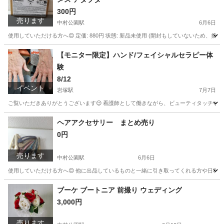
300円
売ります
中村公園駅
6月6日
使用していただける方へ😌 定価: 880円 状態: 新品未使用 (開封もしていないため、接続確認は
愛知
名古屋市
中村公園駅
その他
【モニター限定】ハンド/フェイシャルセラピー体
験
8/12
イベント
岩塚駅
7月7日
ご覧いただきありがとうございます😌 看護師として働きながら、ビューティタッチセラピ
愛知
名古屋市
岩塚駅
地域/お祭り
モニター
ヘアアクセサリー まとめ売り
0円
売ります
中村公園駅
6月6日
使用していただける方へ😌 他に出品しているものと一緒に引き取ってくれる方や日程
愛知
名古屋市
中村公園駅
アクセサリー
ブーケ ブートニア 前撮り ウェディング
3,000円
売ります