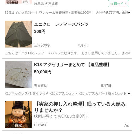
岐阜県 各務原市
提携サイト
39歳までの方活躍中！ ワンルーム寮費無料♪ 高時給1900円！ 入社特典77万円♪ 未
岐阜
各務原市
その他
ユニクロ レディースパンツ
300円
三河安城駅
8月7日
こちらはユニクロのレディースパンツになります。 あまり使用していません。 よろしく
愛知
刈谷市
三河安城駅
パンツ
ユニクロ
K18 アクセサリーまとめて 【遺品整理】
50,000円
豊田市駅
8月7日
K18 ネックレス×1 ダイヤ付き K18ピアス 1セット K18 ピアスカバー？蝶々1セット K
愛知
豊田市
豊田市駅
アクセサリー
【実家の押し入れ整理】眠っている人形あ
りませんか？
状態が悪くてもOK🙆‍♀️査定0円‼️
COYASH
Ad