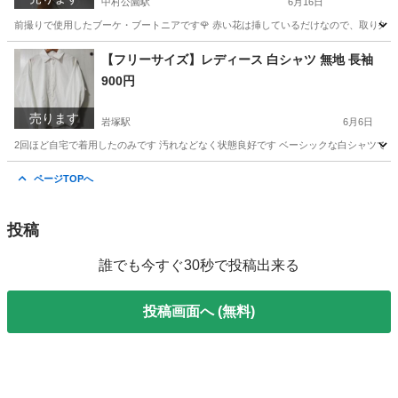
中村公園駅
6月16日
前撮りで使用したブーケ・ブートニアです🌹 赤い花は挿しているだけなので、取り外すこと
愛知
名古屋市
中村公園駅
インテリア雑貨/小物
【フリーサイズ】レディース 白シャツ 無地 長袖
900円
売ります
岩塚駅
6月6日
2回ほど自宅で着用したのみです 汚れなどなく状態良好です ベーシックな白シャツで
愛知
名古屋市
岩塚駅
ブラウス
状態
ページTOPへ
投稿
誰でも今すぐ30秒で投稿出来る
投稿画面へ (無料)