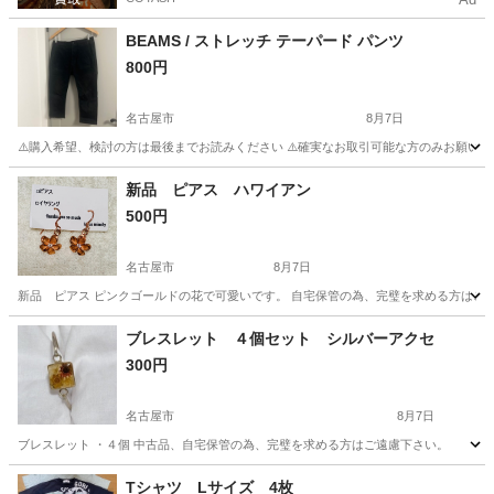
BEAMS / ストレッチ テーパード パンツ
800円
名古屋市
8月7日
⚠️購入希望、検討の方は最後までお読みください ⚠️確実なお取引可能な方のみお願いします BE
愛知
名古屋市
パンツ
BEAMS
新品 ピアス ハワイアン
500円
名古屋市
8月7日
新品 ピアス ピンクゴールドの花で可愛いです。 自宅保管の為、完璧を求める方はご
愛知
名古屋市
服/ファッション
ハワイアン
ブレスレット ４個セット シルバーアクセ
300円
名古屋市
8月7日
ブレスレット ・４個 中古品、自宅保管の為、完璧を求める方はご遠慮下さい。
愛知
名古屋市
アクセサリー
シルバーアクセ
Tシャツ Lサイズ 4枚