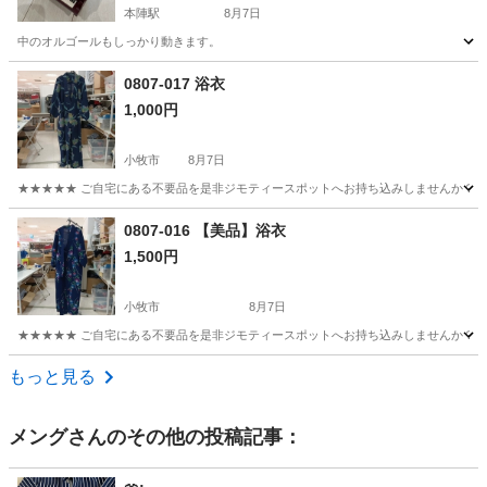
本陣駅
8月7日
中のオルゴールもしっかり動きます。
愛知
名古屋市
本陣駅
アクセサリー
0807-017 浴衣
1,000円
小牧市
8月7日
★★★★★ ご自宅にある不要品を是非ジモティースポットへお持ち込みしませんか？ 家
愛知
小牧市
着物
浴衣
0807-016 【美品】浴衣
1,500円
小牧市
8月7日
★★★★★ ご自宅にある不要品を是非ジモティースポットへお持ち込みしませんか？ 家
愛知
小牧市
着物
浴衣
もっと見る
メング
さんのその他の投稿記事：