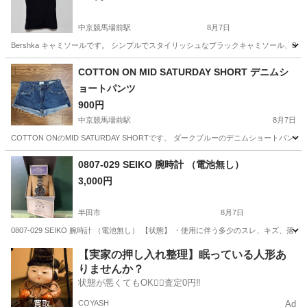
中京競馬場前駅
8月7日
Bershka キャミソールです。 シンプルでスタイリッシュなブラックキャミソール、Bershka製の
愛知
名古屋市
中京競馬場前駅
ワンピース
キャミソール
COTTON ON MID SATURDAY SHORT デニムシ
ョートパンツ
900円
中京競馬場前駅
8月7日
COTTON ONのMID SATURDAY SHORTです。 ダークブルーのデニムショートパンツ、CO
愛知
名古屋市
中京競馬場前駅
パンツ
ショートパンツ
0807-029 SEIKO 腕時計 （電池無し）
3,000円
半田市
8月7日
0807-029 SEIKO 腕時計 （電池無し） 【状態】 ・使用に伴う多少のスレ、キズ
愛知
半田市
アクセサリー
SEIKO
【実家の押し入れ整理】眠っている人形あ
りませんか？
状態が悪くてもOK🙆‍♀️査定0円‼️
COYASH
Ad