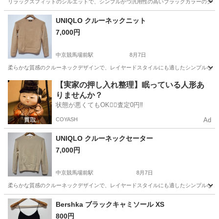
リラックスフィットのシルエットで、シンプルかつ汎用性の高いブラックカラーのクルーネックスウェッ
愛知
名古屋市
中京競馬場前駅
カーディガン
汚れ
UNIQLO クルーネックニット
7,000円
中京競馬場前駅
8月7日
柔らかな質感のクルーネックデザインで、レイヤードスタイルにも適したシンプルな長袖セーターです。 ■
愛知
名古屋市
中京競馬場前駅
セーター
UNIQLO
【実家の押し入れ整理】眠っている人形あ
りませんか？
状態が悪くてもOK🙆‍♀️査定0円‼️
COYASH
Ad
UNIQLO クルーネックセーター
7,000円
中京競馬場前駅
8月7日
柔らかな質感のクルーネックデザインで、レイヤードスタイルにも適したシンプルな長袖セーターです。
愛知
名古屋市
中京競馬場前駅
カーディガン
Bershka ブラックキャミソール XS
800円