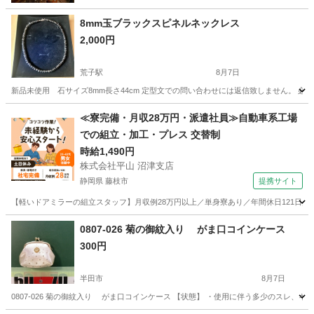
8mm玉ブラックスピネルネックレス
2,000円
荒子駅
8月7日
新品未使用 石サイズ8mm長さ44cm 定型文での問い合わせには返信致しません。 
愛知
名古屋市
荒子駅
アクセサリー
≪寮完備・月収28万円・派遣社員≫自動車系工場
での組立・加工・プレス 交替制
時給1,490円
株式会社平山 沼津支店
静岡県 藤枝市
提携サイト
【軽いドアミラーの組立スタッフ】月収例28万円以上／単身寮あり／年間休日121日／
静岡
藤枝市
その他
0807-026 菊の御紋入り がま口コインケース
300円
半田市
8月7日
0807-026 菊の御紋入り がま口コインケース 【状態】 ・使用に伴う多少のスレ、