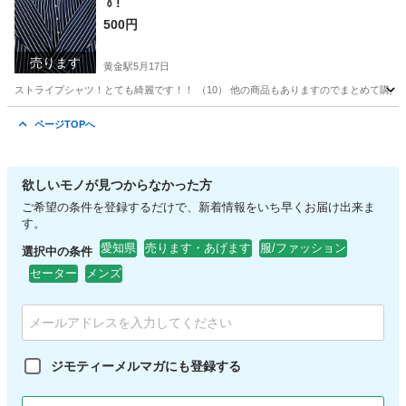
👔!
500円
売ります
黄金駅
5月17日
ストライプシャツ！とても綺麗です！！ （10） 他の商品もありますのでまとめて購
愛知
名古屋市
黄金駅
シャツ
商品
ページTOPへ
欲しいモノが見つからなかった方
ご希望の条件を登録するだけで、新着情報をいち早くお届け出来ま
す。
愛知県
売ります・あげます
服/ファッション
選択中の条件
セーター
メンズ
ジモティーメルマガにも登録する