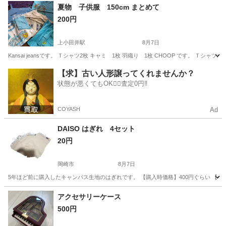
愛知
半田市
小物
現地
夏物 子供服 150cm まとめて
200円
上小田井駅
8月7日
Kansai jeansです。 Ｔシャツ2枚 キャミ 1枚 羽織り 1枚 CHOOP です。 Ｔ
愛知
名古屋市
上小田井駅
服/ファッション
CHOOP
【求】古い人形譲ってくれませんか？
状態が悪くてもOK🙆‍♀️査定0円‼️
COYASH
Ad
DAISO はぎれ 4セット
20円
岡崎市
8月7日
5年ほど前に購入したキャンバス生地のはぎれです。 【購入時価格】400円ぐらい 【サイ
愛知
岡崎市
その他
DAISO
アクセサリーケース
500円