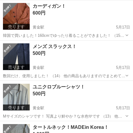
でまとめて購入していただける方は （）内の番号と共に連絡いただけ
愛知
名古屋市
黄金駅
シャツ
商品
カーディガン！
ると助かります！！
600円
売ります
黄金駅
5月17日
韓国で買いました！160cmでゆったり着ることができました！ （15）
他の商品もありますのでまとめて購入していただける方は （）内の番
愛知
名古屋市
黄金駅
カーディガン
商品
メンズ スラックス！
号と共に連絡いただけると助かります！！
500円
売ります
黄金駅
5月17日
数回だけ、使用しました！ （14） 他の商品もありますのでまとめて購
入していただける方は （）内の番号と共に連絡いただけると助かりま
愛知
名古屋市
黄金駅
ボトムス
商品
ユニクロブルーシャツ！
す！！
500円
売ります
黄金駅
5月17日
Mサイズのシャツです！ 写真より鮮やか？な水色🩵です （13） 他の
商品もありますのでまとめて購入していただける方は （）内の番号と
愛知
名古屋市
黄金駅
シャツ
水色
タートルネック！MADEin Korea！
共に連絡いただけると助かります！！