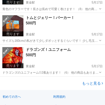
売ります
黄金駅
5月17日
青色のマフラーです！長さは長めで可愛く巻けます！ （8） 他の商品
もありますのでまとめて購入していただける方は （）内の番号と共に
愛知
名古屋市
黄金駅
小物
青色
トムとジェリー！パーカー！
連絡いただけると助かります！！
500円
売ります
黄金駅
5月17日
サイズら160cmの私がきて少しダボッとするぐらいです！ 少し毛玉が
あります……ㅠㅠ （7） 他の商品もありますのでまとめて購入してい
愛知
名古屋市
黄金駅
パーカー
トムとジェリー
ドラゴンズ！ユニフォーム
ただける方は （）内の番号と共に連絡いただけると助かります！！
500円
売ります
黄金駅
5月17日
ドラゴンズのユニフォーム⚾️2着あります！ （6） 他の商品もあります
のでまとめて購入していただける方は （）内の番号と共に連絡いただ
愛知
名古屋市
黄金駅
その他
ドラゴンズ
けると助かります！！
もっと見る
初めての方へ
利用規約