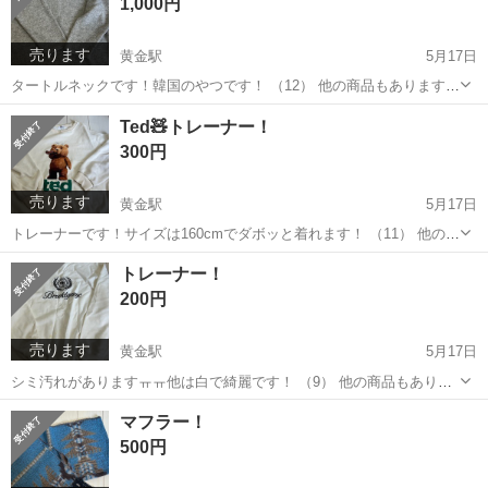
1,000円
売ります
黄金駅
5月17日
タートルネックです！韓国のやつです！ （12） 他の商品もありますの
でまとめて購入していただける方は （）内の番号と共に連絡いただけ
愛知
名古屋市
黄金駅
セーター
タートルネック
Ted🧸トレーナー！
ると助かります！！
300円
売ります
黄金駅
5月17日
トレーナーです！サイズは160cmでダボッと着れます！ （11） 他の商
品もありますのでまとめて購入していただける方は （）内の番号と共
愛知
名古屋市
黄金駅
トレーナー
Ted
トレーナー！
に連絡いただけると助かります！！
200円
売ります
黄金駅
5月17日
シミ汚れがありますㅠㅠ他は白で綺麗です！ （9） 他の商品もありま
すのでまとめて購入していただける方は （）内の番号と共に連絡いた
愛知
名古屋市
黄金駅
トレーナー
商品
マフラー！
だけると助かります！！
500円