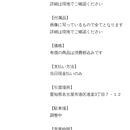
詳細は現地でご確認ください

【付属品】

画像に写っているもので全てとなります

詳細は現地でご確認ください

【価格】

有償の商品は消費税込みです

【⽀払い⽅法】

当⽇現⾦払いのみ

【引渡場所】

愛知県名古屋市港区港楽3丁目７－１２

【駐⾞場】

調整中

【営業時間】
