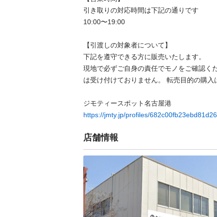
引き取りの対応時間は下記の通りです

10:00〜19:00

【引渡しの対象者について】

下記を遵守できる⽅に販売いたします。

現地で必ずご⾃⾝の責任でモノをご確認く
は受け付けておりません。 転売⽬的の購⼊は禁
https://jmty.jp/profiles/682c00fb23ebd81d2
店舗情報