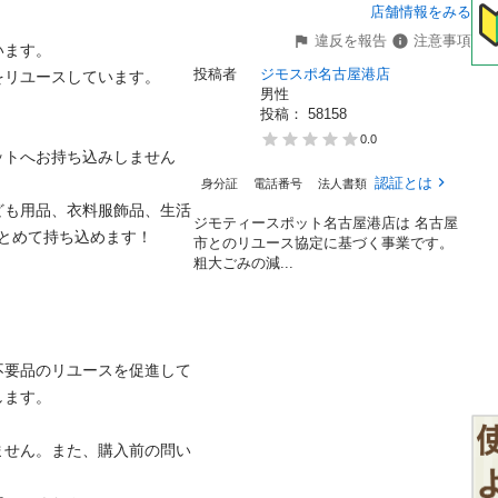
店舗情報をみる
違反を報告
注意事項
す。

投稿者
ジモスポ名古屋港店
ユースしています。

男性
投稿： 
58158
0.0
ットへお持ち込みしません
認証とは
身分証
電話番号
法人書類
ども用品、衣料服飾品、生活
ジモティースポット名古屋港店は 名古屋
めて持ち込めます！

市とのリユース協定に基づく事業です。
粗⼤ごみの減...
不要品のリユースを促進して
。

ません。また、購入前の問い