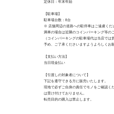
定休日：年末年始

【駐⾞場】

駐車場台数：8台

※ 店舗周辺の道路への駐停車はご遠慮くださ
満車の場合は近隣のコインパーキング等のご
（コインパーキングの駐車場代は当店では負
予め、ご了承くださいますようよろしくお願
【⽀払い⽅法】

当日現金払い

【引渡しの対象者について】

下記を遵守できる⽅に販売いたします。

現地で必ずご⾃⾝の責任でモノをご確認く
は受け付けておりません。

転売⽬的の購⼊は禁⽌します。