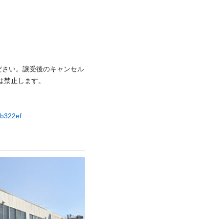
ださい。譲受後のキャンセル
⽌します。

6b322ef