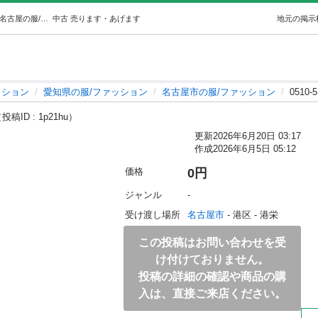
0510-512 【無料】 ベビーケープ (ジモスポ名古屋港店) 名古屋の服/ファッションの中古・古着あげます・譲ります｜ジモティーで不用品の処分
中古
売ります・あげます
地元の掲示
ッション
愛知県の服/ファッション
名古屋市の服/ファッション
0510
投稿ID : 1p21hu）
更新
2026年6月20日 03:17
作成
2026年6月5日 05:12
価格
0円
ジャンル
-
受け渡し場所
名古屋市
 - 港区
 - 港栄
この投稿はお問い合わせを受
け付けておりません。
投稿の詳細の確認や商品の購
入は、直接ご来店ください。