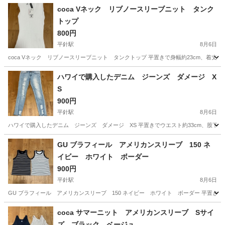
coca Vネック リブノースリーブニット タンク
トップ
800円
平針駅
8月6日
coca Vネック リブノースリーブニット タンクトップ 平置きで身幅約23cm、着丈約4
愛知
日進市
平針駅
その他
ハワイで購入したデニム ジーンズ ダメージ X
S
900円
平針駅
8月6日
ハワイで購入したデニム ジーンズ ダメージ XS 平置きでウエスト約33cm、股下約6
愛知
日進市
平針駅
ジーンズ/デニム
GU ブラフィール アメリカンスリーブ 150 ネ
イビー ホワイト ボーダー
900円
平針駅
8月6日
GU ブラフィール アメリカンスリーブ 150 ネイビー ホワイト ボーダー 平置きで身幅約
愛知
日進市
平針駅
その他
coca サマーニット アメリカンスリーブ Sサイ
ズ ブラック ベージュ