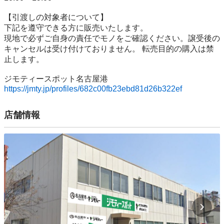
【引渡しの対象者について】

下記を遵守できる⽅に販売いたします。

現地で必ずご⾃⾝の責任でモノをご確認ください。譲受後の
キャンセルは受け付けておりません。 転売⽬的の購⼊は禁
⽌します。

https://jmty.jp/profiles/682c00fb23ebd81d26b322ef
店舗情報