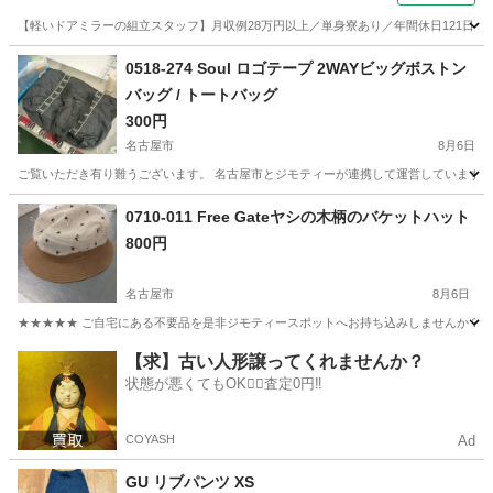
【軽いドアミラーの組立スタッフ】月収例28万円以上／単身寮あり／年間休日121日／
静岡
藤枝市
その他
0518-274 Soul ロゴテープ 2WAYビッグボストン
バッグ / トートバッグ
300円
名古屋市
8月6日
ご覧いただき有り難うございます。 名古屋市とジモティーが連携して運営しています。 
愛知
名古屋市
服/ファッション
リユース
0710-011 Free Gateヤシの木柄のバケットハット
800円
名古屋市
8月6日
★★★★★ ご自宅にある不要品を是非ジモティースポットへお持ち込みしませんか？ 家
愛知
名古屋市
小物
ヤシ
【求】古い人形譲ってくれませんか？
状態が悪くてもOK🙆‍♀️査定0円‼️
COYASH
Ad
GU リブパンツ XS