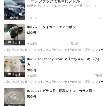
愛知
名古屋市
食器
リユース
ローンブラックでも車にノレル
信販会社でクルマのローンやリースが通らなくてもク
ルマをご利用いただけるサービスがあります！
（株）ICT
Ad
0417-206 タイガー エアーポット
800円
売ります
名古屋市
7月19日
ご覧いただき有り難うございます。 名古屋市とジモティーが連携して運営しています。 
愛知
名古屋市
生活雑貨
リユース
0623-045 Disney Store マリーちゃん ぬいぐる
み
300円
売ります
名古屋市
7月9日
ご覧いただき有り難うございます。 名古屋市とジモティーが連携して運営しています。 
愛知
名古屋市
おもちゃ
リユース
0702-074 ガラス皿 昭和レトロ ガラス皿
500円