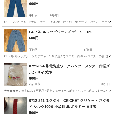
600円
平針駅
8月6日
GU リブパンツ XS 平置きでウエスト約30cm、股下約61cm ウエストはゴム、ポケッ
愛知
日進市
平針駅
ボトムス
GU バレルレッグジーンズ デニム 150
600円
平針駅
8月6日
GU バレルレッグジーンズ デニム 150 平置きでウエスト約28cm(ウエストの裏だけゴ
愛知
日進市
平針駅
ジーンズ/デニム
キッズ
0721-024 帯電防止ワークパンツ メンズ 作業ズ
ボン サイズ79
800円
名古屋市
8月6日
★★★★★ ご自宅にある不要品を是非ジモティースポットへお持ち込みしませんか？ 家
愛知
名古屋市
ボトムス
現地
0712-241 ネクタイ CRICKET クリケット ネクタ
イ シルク100% 小紋柄 赤 ボルドー 日本製
500円