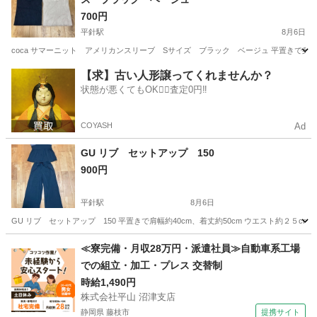
700円
平針駅
8月6日
coca サマーニット アメリカンスリーブ Sサイズ ブラック ベージュ 平置きで身幅約25
愛知
日進市
平針駅
その他
【求】古い人形譲ってくれませんか？
状態が悪くてもOK🙆‍♀️査定0円‼️
COYASH
Ad
GU リブ セットアップ 150
900円
平針駅
8月6日
GU リブ セットアップ 150 平置きで肩幅約40cm、着丈約50cm ウエスト約２５c
愛知
日進市
平針駅
その他
≪寮完備・月収28万円・派遣社員≫自動車系工場
での組立・加工・プレス 交替制
時給1,490円
株式会社平山 沼津支店
静岡県 藤枝市
提携サイト