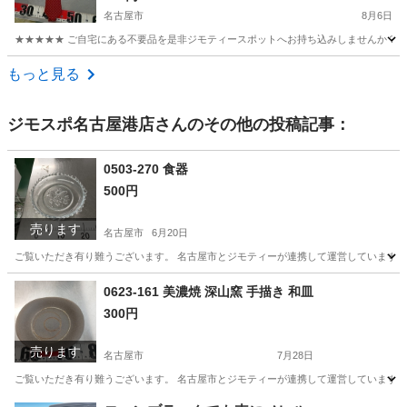
名古屋市
8月6日
★★★★★ ご自宅にある不要品を是非ジモティースポットへお持ち込みしませんか？ 家
愛知
名古屋市
小物
現地
もっと見る
ジモスポ名古屋港店
さんのその他の投稿記事：
0503-270 食器
500円
売ります
名古屋市
6月20日
ご覧いただき有り難うございます。 名古屋市とジモティーが連携して運営しています。 
愛知
名古屋市
生活雑貨
リユース
0623-161 美濃焼 深山窯 手描き 和皿
300円
売ります
名古屋市
7月28日
ご覧いただき有り難うございます。 名古屋市とジモティーが連携して運営しています。 