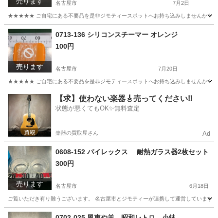
売ります
名古屋市
7月2日
★★★★★ ご自宅にある不要品を是非ジモティースポットへお持ち込みしませんか？ 家
愛知
名古屋市
食器
ガラス
0713-136 シリコンスチーマー オレンジ
100円
売ります
名古屋市
7月20日
★★★★★ ご自宅にある不要品を是非ジモティースポットへお持ち込みしませんか？ 家
愛知
名古屋市
収納家具
スチーマー
【求】使わない楽器🎸売ってください‼️
状態が悪くてもOK✨無料査定
楽器の買取屋さん
Ad
0608-152 パイレックス 耐熱ガラス器2枚セット
300円
売ります
名古屋市
6月18日
ご覧いただき有り難うございます。 名古屋市とジモティーが連携して運営しています。 
愛知
名古屋市
食器
リユース
0702-025 風車や羊 昭和レトロ 小鉢