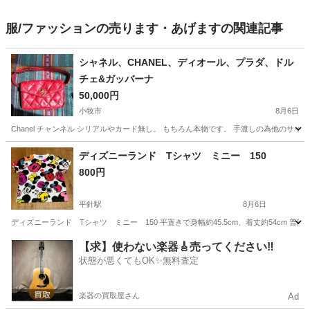
服/ファッションの売ります・あげますの関連記事
シャネル、CHANEL、ディオール、プラダ、ドル
チェ&ガッバーナ
50,000円
小牧市
8月6日
Chanel チャンネル シリアルやカード無し。 もちろん本物です。 手渡しの為他の
愛知
小牧市
着物
ディオール
ディズニーランド Tシャツ ミニー 150
800円
平針駅
8月6日
ディズニーランド Tシャツ ミニー 150 平置きで身幅約45.5cm、着丈約54cm 
愛知
日進市
平針駅
Tシャツ
【求】使わない楽器🎸売ってください‼️
状態が悪くてもOK✨無料査定
楽器の買取屋さん
Ad