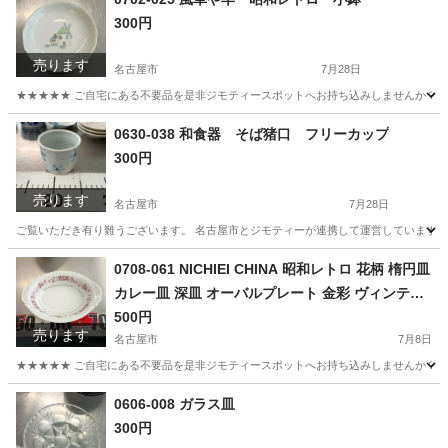
300円
売ります
名古屋市
7月28日
★★★★★ ご自宅にある不要品を是非ジモティースポットへお持ち込みしませんか？ 家
愛知
名古屋市
食器
小鉢
0630-038 和食器 そば猪口 フリーカップ
300円
売ります
名古屋市
7月28日
ご覧いただき有り難うございます。 名古屋市とジモティーが連携して運営しています。 
愛知
名古屋市
食器
リユース
0708-061 NICHIEI CHINA 昭和レトロ 花柄 楕円皿
カレー皿 深皿 オーバルプレート 金彩 ヴィンテー
ジ
500円
売ります
名古屋市
7月8日
★★★★★ ご自宅にある不要品を是非ジモティースポットへお持ち込みしませんか？ 家
愛知
名古屋市
食器
ヴィンテージ
0606-008 ガラス皿
300円