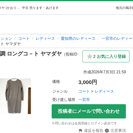
【美品 / GrandTable】スウェード調 ロングコ－ト ヤマダヤ (かおり【プロフ必読】) 一宮のコート《レディース》の中古・古着あげます・譲ります｜ジモティーで不用品の処分
中古
売ります・あげます
地元の掲示
ッション
コート
レディース
愛知県のレディース
一宮市のレディー
コ－ト ヤマダヤ
ェード調 ロングコ－ト ヤマダヤ
（投稿ID :
2
お気に入り登録
作成
2026年7月3日 21:59
価格
3,000円
ジャンル
コート
 > 
レディース
受け渡し場所
一宮市
投稿者にメールで問い合わせ
※問い合わせは会員登録とログイン必須です
違反を報告
注意事項