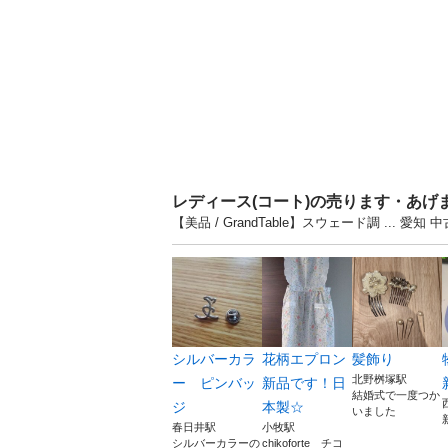
レディース(コート)の売ります・あげ
【美品 / GrandTable】スウェード調 .
シルバーカラ
花柄エプロン
髪飾り
北野桝塚駅
ー ピンバッ
新品です！日
結婚式で一度つか
ジ
本製☆
いました
春日井駅
小牧駅
シルバーカラーの
chikoforte チコ