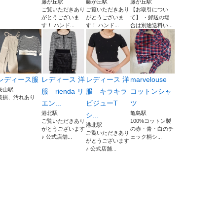
藤が丘駅
藤が丘駅
藤が丘駅
ご覧いただきあり
ご覧いただきあり
【お取引につい
がとうございま
がとうございま
て】 ・郵送の場
す！ ハンド...
す！ ハンド...
合は別途送料い...
レディース服
レディース 洋
レディース 洋
marvelouse
長山駅
服 rienda リ
服 キラキラ
コットンシャ
破損、汚れあり
エン...
ビジューT
ツ
港北駅
亀島駅
シ...
ご覧いただきあり
100%コットン製
港北駅
がとうございます
の赤・青・白のチ
ご覧いただきあり
♪ 公式店舗...
ェック柄シ...
がとうございます
♪ 公式店舗...