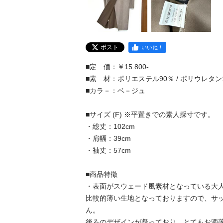
ポスト
いいね！
■定　価：￥15.800-

■素　材：ポリエステル90％ / ポリウレタン10
■カラ－：ベ－ジュ

■サイズ (F) ※平置きでの素人採寸です。

・総丈：102cm

・肩幅：39cm

・袖丈：57cm

■商品特徴

・表面がスウェード風素材となっている大人可
比較的薄い生地となっておりますので、サ
ん。

後ろのデザインが凝っており、とてもお洒落で