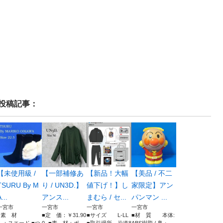
投稿記事：
【未使用級 /
【一部補修あ
【新品！大幅
【美品 / 不二
TSURU By M
り / UN3D.】
値下げ！】し
家限定】アン
...
アンス...
まむら / セ...
パンマン ...
一宮市
一宮市
一宮市
一宮市
■素 材
■定 価：￥31.90
■サイズ L-LL
■材 質 本体: