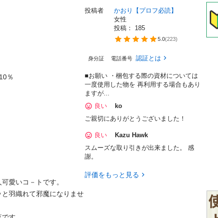
投稿者
かおり【プロフ必読】
女性
投稿： 
185
5.0
(
223
)
認証とは
身分証
電話番号
■お願い ・梱包する際の資材については
％

一度使用した物を 再利用する場合もあり
ますが...
良い
ko
ご親切にありがとうございました！
良い
Kazu Hawk
スムーズな取り引きが出来ました。 感
謝。
評価をもっと見る
愛いコ－トです。

ッと羽織れて邪魔になりませ
す。
