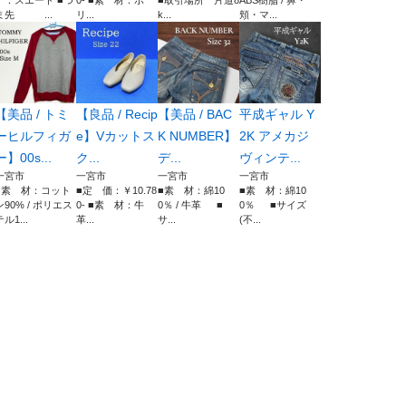
：スエード ■つ
0- ■素 材：ポ
■取引場所 片道8
ABS樹脂 / 鼻・
ま先 ...
リ...
k...
頬・マ...
【美品 / トミ
【良品 / Recip
【美品 / BAC
平成ギャル Y
ーヒルフィガ
e】Vカットス
K NUMBER】
2K アメカジ
ー】00s...
ク...
デ...
ヴィンテ...
一宮市
一宮市
一宮市
一宮市
■素 材：コット
■定 価：￥10.78
■素 材：綿10
■素 材：綿10
ン90% / ポリエス
0- ■素 材：牛
0％ / 牛革 ■
0％ ■サイズ
テル1...
革...
サ...
(不...