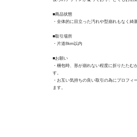
■商品状態

・全体的に目立った汚れや型崩れもなく綺麗な
■取引場所

・片道8km以内

■お願い

・梱包時、形が崩れない程度に折りたたむ
す。

・お互い気持ちの良い取引の為にプロフィ
ます。