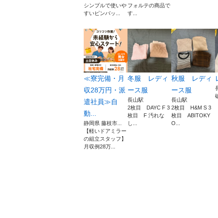
シンプルで使いや
フォルテの商品で
すいピンバッ...
す...
≪寮完備・月
冬服 レディ
秋服 レディ
収28万円・派
ース服
ース服
長山駅
長山駅
遣社員≫自
2枚目 DAYC F 3
2枚目 H&M S 3
動...
枚目 F 汚れな
枚目 ABITOKY
静岡県 藤枝市...
し...
O...
【軽いドアミラー
の組立スタッフ】
月収例28万...