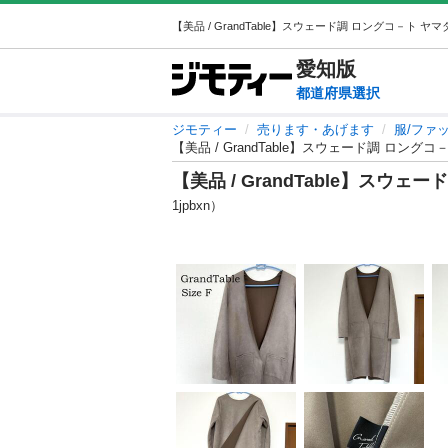
愛知
版
都道府県選択
ジモティー
売ります・あげます
服/ファ
【美品 / GrandTable】スウェード調 ロング
【美品 / GrandTable】スウ
1jpbxn）