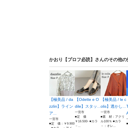
かおり【プロフ必読】
さんのその他の
【極美品 / da
【Odette e O
【極美品 / le c
zzlin】ライン
dile】スタッ...
olis】透かし...
一宮市
一宮市
ア...
A
■定 価
■素 材：アクリ
一宮市
￥16.500- ■カラ
ル100％ ■カラ
■定 価：￥9.900
－...
－：オレ...