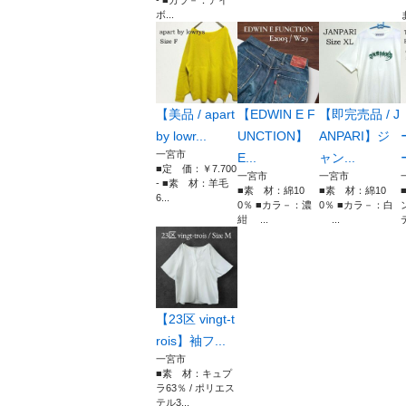
- ■カラ－：アイ
ボ...
【美品 / apart
【EDWIN E F
【即完売品 / J
by lowr...
UNCTION】
ANPARI】ジ
一宮市
E...
ャン...
■定 価：￥7.700
一宮市
一宮市
- ■素 材：羊毛
■素 材：綿10
■素 材：綿10
6...
0％ ■カラ－：濃
0％ ■カラ－：白
紺 ...
...
【23区 vingt-t
rois】袖フ...
一宮市
■素 材：キュプ
ラ63％ / ポリエス
テル3...