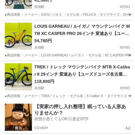
41,580円
赤池駅
8月8日
●商品情報 ・メーカー：GIOS / ジオス ・モデル名：FELUCA ・タイヤサイズ：20×1 1/8 
愛知
日進市
赤池駅
その他
ユーズドユーズ
LOUIS GARNEAU / ルイガノ マウンテンバイク M
TB XC CASPER PRO 26インチ 変速あり【ユーズ
ドユーズ名古屋天白店】JK6-5
54,780円
赤池駅
8月8日
●商品情報 ・メーカー：LOUIS GARNEAU / ルイガノ ・モデル名：XC CASPER PR
愛知
日進市
赤池駅
マウンテンバイク
ユーズドユーズ
TREK / トレック マウンテンバイク MTB X-Calibe
r 8 29インチ 変速あり【ユーズドユーズ名古屋天
白店】JK6-4
118,800円
赤池駅
8月8日
●商品情報 ・メーカー：TREK / トレック ・モデル名：X-Caliber 8 ・タイヤサイズ
愛知
日進市
赤池駅
マウンテンバイク
ユーズドユーズ
【実家の押し入れ整理】眠っている人形あ
りませんか？
状態が悪くてもOK🙆‍♀️査定0円‼️
COYASH
Ad