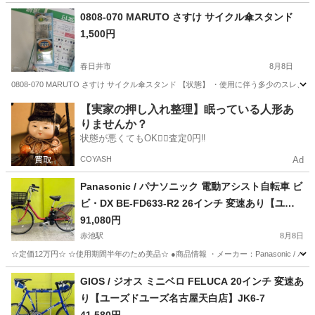
愛知
豊橋市
豊橋駅
その他
0808-070 MARUTO さすけ サイクル傘スタンド
1,500円
春日井市
8月8日
0808-070 MARUTO さすけ サイクル傘スタンド 【状態】 ・使用に伴う多少の
愛知
春日井市
その他
MARUTO
【実家の押し入れ整理】眠っている人形あ
りませんか？
状態が悪くてもOK🙆‍♀️査定0円‼️
COYASH
Ad
Panasonic / パナソニック 電動アシスト自転車 ビ
ビ・DX BE-FD633-R2 26インチ 変速あり【ユー
ズドユーズ名古屋天白店】JK6-8
91,080円
赤池駅
8月8日
☆定価12万円☆ ☆使用期間半年のため美品☆ ●商品情報 ・メーカー：Panasonic / パナソ
愛知
日進市
赤池駅
電動アシスト自転車
ユーズドユーズ
GIOS / ジオス ミニベロ FELUCA 20インチ 変速あ
り【ユーズドユーズ名古屋天白店】JK6-7