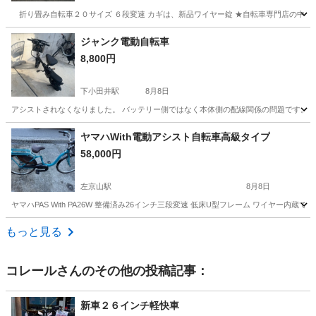
折り畳み自転車２０サイズ ６段変速 カギは、新品ワイヤー錠 ★自転車専門店の中
愛知
名古屋市
折りたたみ自転車
ジャンク電動自転車
8,800円
下小田井駅
8月8日
アシストされなくなりました。 バッテリー側ではなく本体側の配線関係の問題です。 
愛知
名古屋市
下小田井駅
自転車
ジャンク
ヤマハWith電動アシスト自転車高級タイプ
58,000円
左京山駅
8月8日
ヤマハPAS With PA26W 整備済み26インチ三段変速 低床U型フレーム ワイヤー
愛知
名古屋市
左京山駅
電動アシスト自転車
ハンドル
もっと見る
コレール
さんのその他の投稿記事：
新車２６インチ軽快車