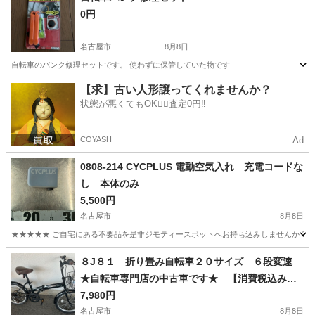
0円
名古屋市
8月8日
自転車のパンク修理セットです。 使わずに保管していた物です
愛知
名古屋市
その他
セット
【求】古い人形譲ってくれませんか？
状態が悪くてもOK🙆‍♀️査定0円‼️
COYASH
Ad
0808-214 CYCPLUS 電動空気入れ 充電コードな
し 本体のみ
5,500円
名古屋市
8月8日
★★★★★ ご自宅にある不要品を是非ジモティースポットへお持ち込みしませんか？ 家
愛知
名古屋市
その他
空気入れ
８J８１ 折り畳み自転車２０サイズ ６段変速
★自転車専門店の中古車です★ 【消費税込み・
防犯登録６００円込み
7,980円
名古屋市
8月8日