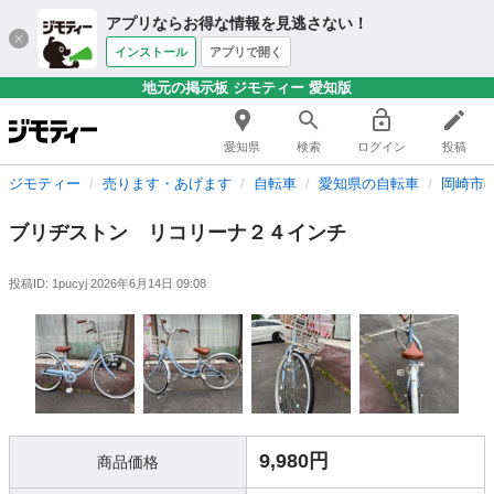
アプリならお得な情報を見逃さない！
インストール
アプリで開く
地元の掲示板 ジモティー 愛知版
愛知県
検索
ログイン
投稿
ジモティー
売ります・あげます
自転車
愛知県の自転車
岡崎市
ブリヂストン リコリーナ２４インチ
投稿ID: 1pucyj
2026年6月14日 09:08
9,980円
商品価格