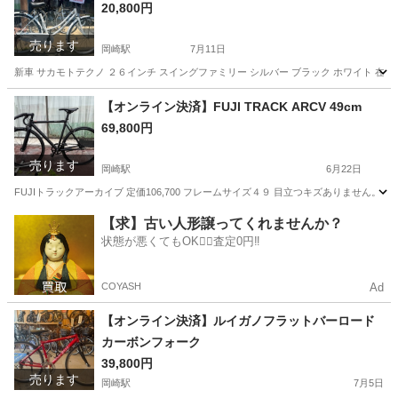
20,800円
売ります
岡崎駅
7月11日
新車 サカモトテクノ ２６インチ スイングファミリー シルバー ブラック ホワイト 在
愛知
岡崎市
岡崎駅
自転車
【オンライン決済】FUJI TRACK ARCV 49cm
69,800円
売ります
岡崎駅
6月22日
FUJIトラックアーカイブ 定価106,700 フレームサイズ４９ 目立つキズありません
愛知
岡崎市
岡崎駅
ロードバイク
ARCV
【求】古い人形譲ってくれませんか？
状態が悪くてもOK🙆‍♀️査定0円‼️
COYASH
Ad
【オンライン決済】ルイガノフラットバーロード
カーボンフォーク
39,800円
売ります
岡崎駅
7月5日