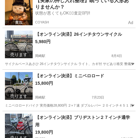
【実家の押し入れ整理】眠っている人形あ
りませんか？
状態が悪くてもOK🙆‍♀️査定0円‼️
COYASH
Ad
【オンライン決済】26インチタウンサイクル
5,980円
売ります
岡崎駅
8月4日
サイクルベースあさひ 26インチタウンサイクル ライト、カギ付 サビあり格安 整備済み
愛知
岡崎市
岡崎駅
自転車
26インチ
【オンライン決済】ミニベロロード
15,800円
売ります
岡崎駅
7月23日
ミニベロロードバイク 実売価格28,800円 ２×７速 ダブルレバー ２０インチ４５１
愛知
岡崎市
岡崎駅
ロードバイク
【オンライン決済】ブリヂストン２７インチ通学
用
19,800円
売ります