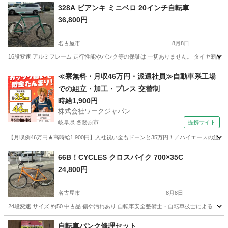
328A ビアンキ ミニベロ 20インチ自転車
36,800円
名古屋市
8月8日
16段変速 アルミフレーム 走行性能やパンク等の保証は 一切ありません。 タイヤ新品
愛知
名古屋市
自転車
ビアンキ
≪寮無料・月収46万円・派遣社員≫自動車系工場
での組立・加工・プレス 交替制
時給1,900円
株式会社ワークジャパン
岐阜県 各務原市
提携サイト
【月収例46万円★高時給1,900円】入社祝い金もドーンと35万円！／ハイエースの組
岐阜
各務原市
その他
66B！CYCLES クロスバイク 700×35C
24,800円
名古屋市
8月8日
24段変速 サイズ 約50 中古品 傷や汚れあり 自転車安全整備士・自転車技士による 
愛知
名古屋市
クロスバイク
電子マネー
自転車パンク修理セット