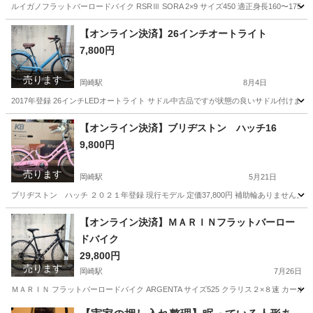
ルイガノフラットバーロードバイク RSRⅢ SORA 2×9 サイズ450 適正身長160〜175
愛知
岡崎市
岡崎駅
クロスバイク
【オンライン決済】26インチオートライト
7,800円
売ります
岡崎駅
8月4日
2017年登録 26インチLEDオートライト サドル中古品ですが状態の良いサドル付けま
愛知
岡崎市
岡崎駅
自転車
オートライト
【オンライン決済】ブリヂストン ハッチ16
9,800円
売ります
岡崎駅
5月21日
ブリヂストン ハッチ ２０２１年登録 現行モデル 定価37,800円 補助輪ありません。
愛知
岡崎市
岡崎駅
自転車
ハッチ
【オンライン決済】ＭＡＲＩＮフラットバーロー
ドバイク
29,800円
売ります
岡崎駅
7月26日
ＭＡＲＩＮ フラットバーロードバイク ARGENTA サイズ525 クラリス２×８速 カーボ
愛知
岡崎市
岡崎駅
クロスバイク
フラットバーロード