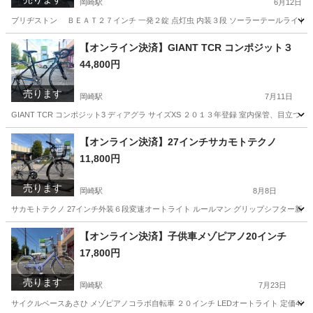
岡崎駅
6月12日
ブリヂストン ＢＥＡＴ２７インチ 一発２錠 点灯虫 内装３段 ソーラーテールライト
愛知
岡崎市
岡崎駅
自転車
27インチ
【オンライン決済】GIANT TCR コンポジット３
44,800円
売ります
岡崎駅
7月11日
GIANT TCR コンポジット3 ディアグラ サイズXS ２０１３年登録 室内保管、目
愛知
岡崎市
岡崎駅
ロードバイク
【オンライン決済】27インチサカモトテクノ
11,800円
売ります
岡崎駅
8月8日
サカモトテクノ 27インチ外装６段変速オートライト ルールマン グリップシフター新品
愛知
岡崎市
岡崎駅
自転車
27インチ
【オンライン決済】子供車メゾピアノ20インチ
17,800円
売ります
岡崎駅
7月23日
サイクルベースあさひ メゾピアノコラボ自転車 ２０インチ LEDオートライト 定価41