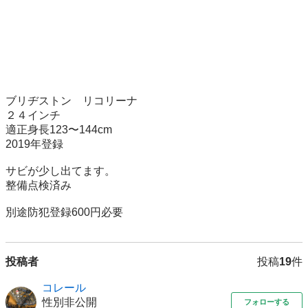
ブリヂストン　リコリーナ

２４インチ

適正身長123〜144cm

2019年登録

サビが少し出てます。

整備点検済み

別途防犯登録600円必要
投稿者
投稿
19
件
コレール
性別非公開
フォローする