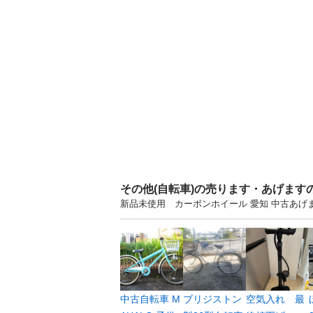
その他(自転車)の売ります・あげます
新品未使用 カーボンホイール 愛知 中古あ
中古自転車 M
ブリジストン
空気入れ 最