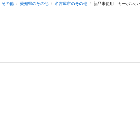
その他
愛知県のその他
名古屋市のその他
新品未使用 カーボンホ
バシーポリシー
プライバシー・ステートメント
健全化に資する運用
プ
ご利用ガイド
フリーワードで探す
特定商取引法の表示
利用