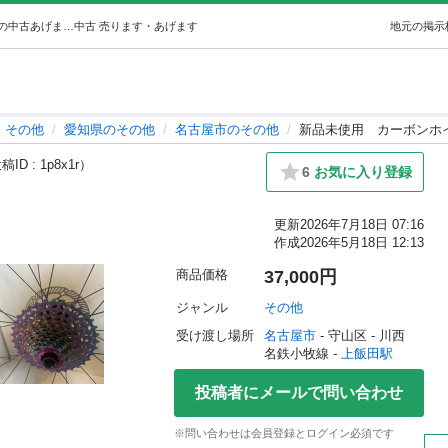
新品未使用カーボンホイール (Takuma) 上飯田のその他の中古あげます・譲ります｜ジモティーで不用品の処分
中古
売ります・あげます
地元の掲示
その他
愛知県のその他
名古屋市のその他
新品未使用 カーボンホ
ID : 1p8x1r）
6
お気に入り登録
更新
2026年7月18日 07:16
作成
2026年5月18日 12:13
商品価格
37,000円
ジャンル
その他
受け渡し場所
名古屋市
 - 守山区
 - 川西
名鉄小牧線 - 
上飯田駅
投稿者にメールで問い合わせ
※問い合わせは会員登録とログイン必須です