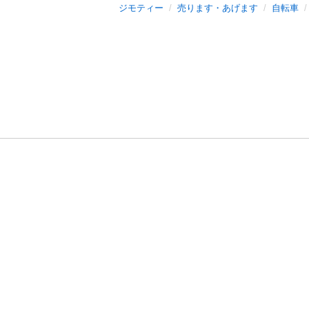
ジモティー
売ります・あげます
自転車
利用規約
プライ
運営会社
サイトマッ
© 2011-
2026
Jmty, Inc.