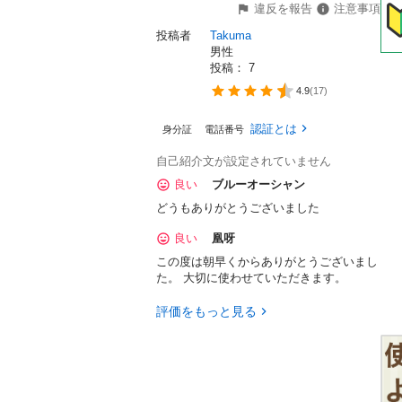
違反を報告
注意事項
投稿者
Takuma
男性
投稿： 
7
4.9
(
17
)
認証とは
身分証
電話番号
自己紹介文が設定されていません
良い
ブルーオーシャン
どうもありがとうございました
良い
凰呀
この度は朝早くからありがとうございまし
た。 大切に使わせていただきます。
評価をもっと見る