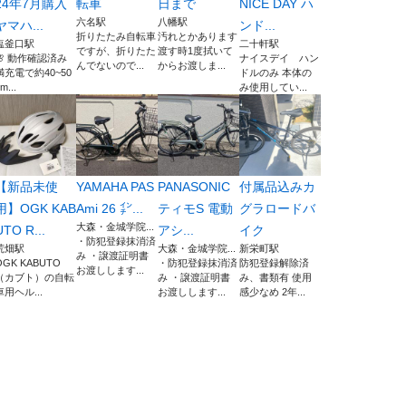
24年7月購入
転車
日まで
NICE DAY ハ
六名駅
八幡駅
ヤマハ...
ンド...
折りたたみ自転車
汚れとかあります
塩釜口駅
二十軒駅
ですが、折りたた
渡す時1度拭いて
🌸 動作確認済み
ナイスデイ ハン
んでないので...
からお渡しま...
満充電で約40~50
ドルのみ 本体の
m...
み使用してい...
【新品未使
YAMAHA PAS
PANASONIC
付属品込みカ
用】OGK KAB
Ami 26 ㌅...
ティモS 電動
グラロードバ
大森・金城学院...
UTO R...
アシ...
イク
・防犯登録抹消済
荒畑駅
大森・金城学院...
新栄町駅
み ・譲渡証明書
OGK KABUTO
・防犯登録抹消済
防犯登録解除済
お渡しします...
（カブト）の自転
み ・譲渡証明書
み、書類有 使用
車用ヘル...
お渡しします...
感少なめ 2年...