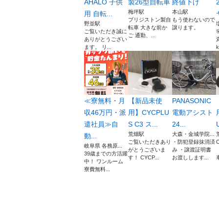
AHALO 子供
製26型自転車
終値下げ
梅坪駅
本山駅
用 自転...
ブリジストン製自
もう使わないので
野並駅
転車 大きな前か
譲ります。
ご覧いただき誠に
ご 通勤、...
ありがとうござい
ます。 リ...
k
≪寮無料・月
【新品未使
PANASONIC
収46万円・派
用】CYCPLU
電動アシスト
遣社員≫自
S C3 ス...
24...
荒畑駅
大森・金城学院...
動...
ご覧いただきあり
・防犯登録抹消済
岐阜県 各務原...
がとうございま
み ・譲渡証明書
39歳までの方活躍
す！ CYCP...
お渡しします...
中！ ワンルーム
寮費無料...