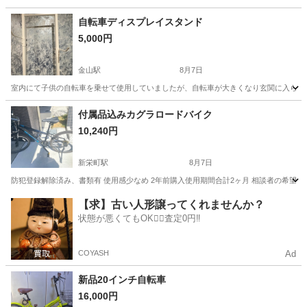
愛知
名古屋市
柴田駅
電動アシスト自転車
自転車ディスプレイスタンド
5,000円
金山駅
8月7日
室内にて子供の自転車を乗せて使用していましたが、自転車が大きくなり玄関に入らなくな
愛知
名古屋市
金山駅
その他
スタンド
付属品込みカグラロードバイク
10,240円
新栄町駅
8月7日
防犯登録解除済み、書類有 使用感少なめ 2年前購入使用期間合計2ヶ月 相談者の希望に
愛知
名古屋市
新栄町駅
ロードバイク
【求】古い人形譲ってくれませんか？
状態が悪くてもOK🙆‍♀️査定0円‼️
COYASH
Ad
新品20インチ自転車
16,000円