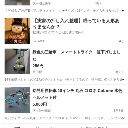
杁ヶ池公園駅
8月7日
「MYS ULTIMATE（アルティメイト）」 ■サイズ：16インチ（子ども向けサイズ）
愛知
日進市
杁ヶ池公園駅
一輪車
【実家の押し入れ整理】眠っている人形あ
りませんか？
状態が悪くてもOK🙆‍♀️査定0円‼️
COYASH
Ad
緑色の三輪車 スマートトライク 値下げしまし
た
256円
八田駅
8月7日
14年前購入したもので2人の子供もしっかり使用してるので、使用感、劣化があります
愛知
名古屋市
八田駅
三輪車
スマートトライク
幼児用自転車 18インチ 丸石 コロネ CoLone 水色
ヘルメット付
5,000円
杁ヶ池公園駅
8月7日
丸石サイクルの人気キッズバイク「コロネ（CoLone）」18インチです。 シンプル
愛知
日進市
杁ヶ池公園駅
その他