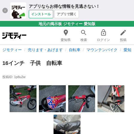
アプリならお得な情報を見逃さない！
インストール
アプリで開く
地元の掲示板 ジモティー 愛知版
愛知県
検索
ログイン
投稿
ジモティー
売ります・あげます
自転車
マウンテンバイク
愛知
16インチ 子供 自転車
投稿ID: 1p8u2w