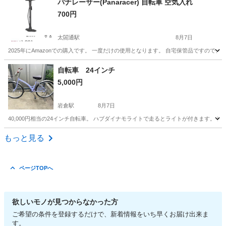
パナレーサー(Panaracer) 自転車 空気入れ
700円
太閤通駅
8月7日
2025年にAmazonでの購入です。 一度だけの使用となります。 自宅保管品ですので、ご理解いただ
愛知
名古屋市
太閤通駅
その他
自転車 24インチ
5,000円
岩倉駅
8月7日
40,000円相当の24インチ自転車。 ハブダイナモライトで走るとライトが付きます。 
愛知
岩倉市
岩倉駅
一輪車
もっと見る
ページTOPへ
欲しいモノが見つからなかった方
ご希望の条件を登録するだけで、新着情報をいち早くお届け出来ま
す。