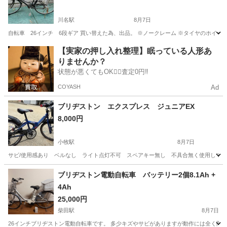
川名駅
8月7日
自転車 26インチ 6段ギア 買い替えた為、出品。 ※ノークレーム ※タイヤのホイー
愛知
名古屋市
川名駅
クロスバイク
【実家の押し入れ整理】眠っている人形あ
りませんか？
状態が悪くてもOK🙆‍♀️査定0円‼️
COYASH
Ad
ブリヂストン エクスプレス ジュニアEX
8,000円
小牧駅
8月7日
サビ/使用感あり ベルなし ライト点灯不可 スペアキー無し 不具合無く使用して
愛知
小牧市
小牧駅
マウンテンバイク
ブリヂストン電動自転車 バッテリー2個8.1Ah +
4Ah
25,000円
柴田駅
8月7日
26インチブリヂストン電動自転車です。 多少キズやサビがありますが動作には全く問題ありませ