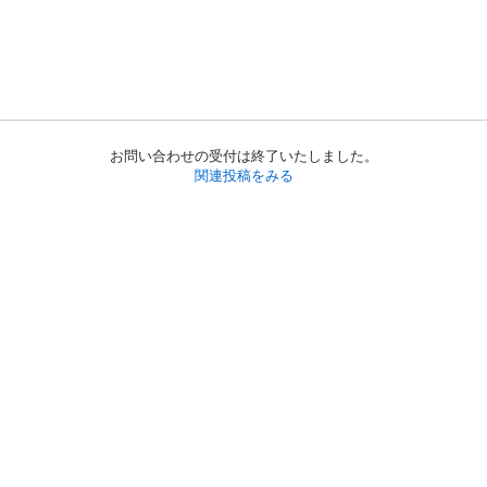
お問い合わせの受付は終了いたしました。
関連投稿をみる
初めての方へ
利用規約
プライバシーポリシー
プライバシー・ステートメント
健全化に資する運用方針
お問い合わせ
運営会社
サイトマップ
ご利用ガイド
フリーワードで探す
PC版で表示
都道府県選択