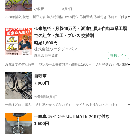
小牧駅
8月7日
2026年購入 状態 新品です 購入時価格19800円位 ①折畳式 ②鍵付き ③前カゴ付き
愛知
小牧市
小牧駅
折りたたみ自転車
20インチ
≪寮無料・月収46万円・派遣社員≫自動車系工場
での組立・加工・プレス 交替制
時給1,900円
株式会社ワークジャパン
岐阜県 各務原市
提携サイト
39歳までの方活躍中！ ワンルーム寮費無料♪ 高時給1900円！ 入社特典77万円♪ 未
岐阜
各務原市
その他
自転車
7,000円
木曽川駅
8月7日
一年ほど前に購入。 それほど乗ってないです。 サビもあまりないと思います。
愛知
一宮市
木曽川駅
自転車
一輪車 16インチ ULTIMATE おまけ付き
1,500円