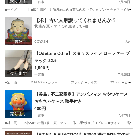
売ります
一宮市
7月29日
■サイズ L-LL ■取引場所 片道8km以内 ■商品内容 ・Tシャツ(バーチャファイター
愛知
一宮市
その他
バーチャファイター
【求】古い人形譲ってくれませんか？
状態が悪くてもOK🙆‍♀️査定0円‼️
COYASH
Ad
【Odette e Odile】スタッズライン ローファー ブ
ラック 22.5
1,500円
売ります
一宮市
7月29日
■定 価 ￥16.500- ■カラ－ ブラック ■サイズ 22.5cm ■ヒ－ルの
愛知
一宮市
靴
FLT
【美品 / 不二家限定】アンパンマン おやつケース
おもちゃケ－ス 取手付き
400円
売ります
一宮市
7月29日
■材 質 本体:ABS樹脂 / 鼻・頬・マント・取っ手:ポリプロピレン ■サイズ 高さ220mm
愛知
一宮市
おもちゃ
不二家
【EDWIN E FUNCTION】E2003 濃紺 W29 立体裁