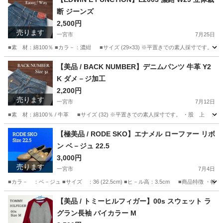
断 ジーンズ
2,500円
売ります
一宮市
7月25日
■素 材：綿100％ ■カラ－：濃紺 ■サイズ (29×33) ※平置きでの素人採寸です。 ・ウ
愛知
一宮市
パンツ
FUNCTION
【美品 / BACK NUMBER】デニムパンツ 牛革 Y2
K ダメ－ジ加工
2,200円
売ります
一宮市
7月12日
■素 材：綿100％ / 牛革 ■サイズ (32) ※平置きでの素人採寸です。 ・股 上 ：25c
愛知
一宮市
パンツ
【極美品 / RODE SKO】エナメル ローファー リボ
ン ベ－ジュ 22.5
3,000円
売ります
一宮市
7月4日
■カラ－ ：ベ－ジュ ■サイズ ：36 (22.5cm) ■ヒ－ル高：3.5cm ■商品特
愛知
一宮市
靴
【美品 / トミーヒルフィガー】00s スウェット ラ
グラン長袖 バイカラー M