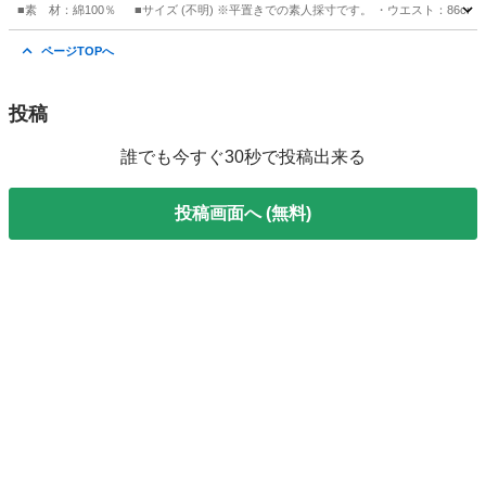
■素 材：綿100％ ■サイズ (不明) ※平置きでの素人採寸です。 ・ウエスト：86cm ・股
愛知
一宮市
パンツ
Y2K
ページTOPへ
投稿
誰でも今すぐ30秒で投稿出来る
投稿画面へ (無料)