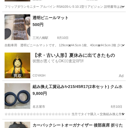
フリップダウンモニター アルパイン RSA10S-L-S 10.1型リアビジョン 説明書
愛知
尾張旭市
三郷駅
カーナビ、テレビ
透明ビニールマット
500円
フリップダウンモニター
三河八橋駅
8月10日
自動車用 透明ビニールマットです。 129cm✖️44.5cm 1枚、40cm✖️44.5cm
愛知
豊田市
三河八橋駅
その他
ビニール
【求・古い人形】夏休みに出てきたもの
状態が悪くてもOK🙆‍♀️査定0円‼️
COYASH
Ad
組み換え工賃込み✨215/45R17(2本セット) クムホ
9,800円
名古屋市
8月10日
☆☆☆☆☆☆☆☆☆☆☆☆☆☆☆☆☆☆☆☆☆ 当方でタイヤ購入＋交換組み換え作業ご
愛知
名古屋市
タイヤ、ホイール
タイヤ
カーバックシートオーガナイザー 後部座席 折りた