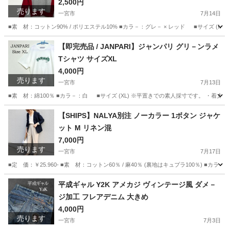
2,500円
売ります
一宮市
7月14日
■素 材：コットン90% / ポリエステル10% ■カラ－：グレ－ × レッド ■サイズ (M)
愛知
一宮市
トレーナー
トミーヒルフィガー
【即完売品 / JANPARI】ジャンパリ グリ－ンラメ
Tシャツ サイズXL
4,000円
売ります
一宮市
7月13日
■素 材：綿100％ ■カラ－：白 ■サイズ (XL) ※平置きでの素人採寸です。 ・着丈：7
愛知
一宮市
Tシャツ
売品
【SHIPS】NALYA別注 ノーカラー 1ボタン ジャケ
ット M リネン混
7,000円
売ります
一宮市
7月17日
■定 価：￥25.960- ■素 材：コットン60％ / 麻40％ (裏地はキュプラ100％) ■カラ
愛知
一宮市
ジャケット
平成ギャル Y2K アメカジ ヴィンテージ風 ダメ－
ジ加工 フレアデニム 大きめ
4,000円
売ります
一宮市
7月3日