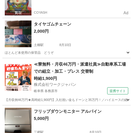
COYASH
Ad
タイヤゴムチェーン
2,000円
土橋駅
8月10日
ほとんど未使用の保管品 どうぞ
愛知
豊田市
土橋駅
車のパーツ
≪寮無料・月収46万円・派遣社員≫自動車系工場
での組立・加工・プレス 交替制
時給1,900円
株式会社ワークジャパン
岐阜県 各務原市
提携サイト
【月収例46万円★高時給1,900円】入社祝い金もドーンと35万円！／ハイエースの組
岐阜
各務原市
その他
フリップダウンモニター アルパイン
5,000円
三郷駅
8月10日