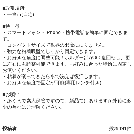
■取引場所　

・一宮市(自宅)

■特　徴

・スマートフォン・iPhone・携帯電話を簡単に固定できま
す。

・コンパクトサイズで視界の邪魔ににりません。

・強力な粘着吸盤でしっかり固定できます。

・お好きな角度に調整可能！ホルダー部が360度回転し、更
に左右にも調整可能できます。お好みに合った場所に固定し
お使いください。

・粘着が弱ってきたら水で洗えば復活します。

・お好きな角度で固定が可能(専用レンチ付き)

■お願い

・あくまで素人保管ですので、新品ではありますが外箱に多
少の擦れはご理解ください。
投稿者
投稿
191
件