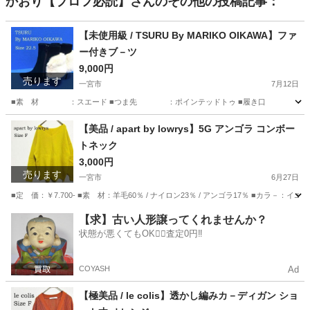
かおり【プロフ必読】
さんのその他の投稿記事：
【未使用級 / TSURU By MARIKO OIKAWA】ファ
ー付きブ－ツ
9,000円
売ります
一宮市
7月12日
■素 材 ：スエード ■つま先 ：ポインテッドトゥ ■履き口 ：ジップアッ
愛知
一宮市
靴
【美品 / apart by lowrys】5G アンゴラ コンボー
トネック
3,000円
売ります
一宮市
6月27日
■定 価：￥7.700- ■素 材：羊毛60％ / ナイロン23％ / アンゴラ17％ ■カラ－：イエ
愛知
一宮市
ニット
アンゴラ
【求】古い人形譲ってくれませんか？
状態が悪くてもOK🙆‍♀️査定0円‼️
COYASH
Ad
【極美品 / le colis】透かし編みカ－ディガン ショ