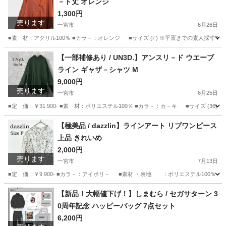
－ト丈 オレンジ
1,300円
売ります
一宮市
6月26日
■素 材：アクリル100％ ■カラ－：オレンジ ■サイズ (F) ※平置きでの素人採寸です。
愛知
一宮市
カーディガン
ショ
【一部補修あり / UN3D.】アンスリ－ド ウエーブ
ライン ギャザ－シャツ M
9,000円
売ります
一宮市
6月25日
■定 価：￥31.900- ■素 材：ポリエステル100％ ■カラ－：カ－キ ■サイズ (36) ※
愛知
一宮市
シャツ
ボタン
【極美品 / dazzlin】ラインアート リブワンピース
上品 きれいめ
2,000円
売ります
一宮市
7月13日
■定 価：￥9.900- ■カラ－：アイボリ－ ■素材 ・表地 ：ポリエステル100％ 
愛知
一宮市
ワンピース
【新品！大幅値下げ！】しまむら / セガサターン 3
0周年記念 ハッピーバッグ 7点セット
6,200円