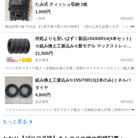
たみ式 ティッシュ収納 2枚
1,000円
一宮市
8月10日
商品説明 2枚 中古品 【工具不要で取り付け簡単】 一切の工具を必要とせず、ヘッドレ
愛知
一宮市
内装、インテリア
後部座席
何処よりも安いはず！新品155/65R14(4本セット)
☆組み換え工賃込み☆新モデル マックストレック
M2✨更にアフターフォローの特典が2点付き！！
21,500円
⑩
名古屋市
8月10日
☆☆☆当方でタイヤ購入＋交換組み換え作業ご依頼やタイヤホイールセットご購入の場合
愛知
名古屋市
タイヤ、ホイール
タイヤ
組み換え工賃込み✨155/70R13(2本のみ)ミネルバ
タイヤ
4,800円
名古屋市
8月10日
☆☆☆☆☆☆☆☆☆☆☆☆☆☆ 当方でタイヤ購入＋交換組み換え作業ご依頼やホイール
愛知
名古屋市
タイヤ、ホイール
タイヤ
もっと見る