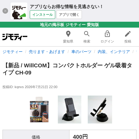
アプリならお得な情報を見逃さない！
インストール
アプリで開く
地元の掲示板 ジモティー 愛知版
愛知県
検索
ログイン
投稿
ジモティー
売ります・あげます
車のパーツ
内装、インテリア
【新品 / WillCOM】コンパクトホルダー ゲル吸着タ
イプ CH-09
投稿ID: kqnvs
2026年7月21日 22:00
400円
価格