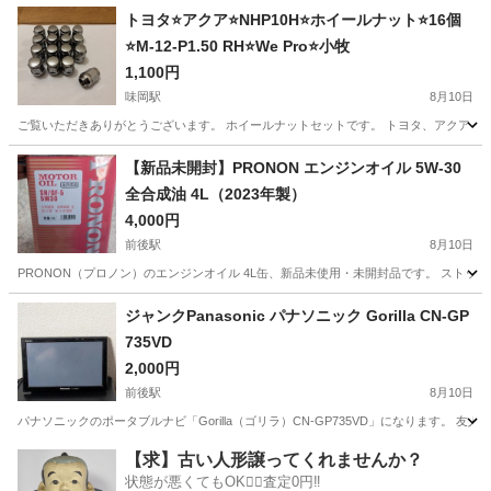
愛知
小牧市
味岡駅
メンテナンス用品
スプレー缶
トヨタ⭐️アクア⭐️NHP10H⭐️ホイールナット⭐️16個
⭐️M-12-P1.50 RH⭐️We Pro⭐️小牧
1,100円
味岡駅
8月10日
ご覧いただきありがとうございます。 ホイールナットセットです。 トヨタ、アクア（NH
愛知
小牧市
味岡駅
タイヤ、ホイール
トヨタアクア
【新品未開封】PRONON エンジンオイル 5W-30
全合成油 4L（2023年製）
4,000円
前後駅
8月10日
PRONON（プロノン）のエンジンオイル 4L缶、新品未使用・未開封品です。 ストックし
愛知
名古屋市
前後駅
メンテナンス用品
エンジンオイル
ジャンクPanasonic パナソニック Gorilla CN-GP
735VD
2,000円
前後駅
8月10日
パナソニックのポータブルナビ「Gorilla（ゴリラ）CN-GP735VD」になります。 
愛知
名古屋市
前後駅
カーナビ、テレビ
【求】古い人形譲ってくれませんか？
状態が悪くてもOK🙆‍♀️査定0円‼️