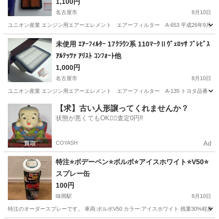
1,100円
名古屋市
8月10日
ユニオン産業 エンジン用エアーエレメント エアーフィルター A-653 平成26年9月(20
愛知
名古屋市
パーツ
愛知
豊田市
パーツ
トラック
未使用 ｴｱｰﾌｨﾙﾀｰ 17ｸﾗｳﾝ系 110ﾏｰｸⅡｳﾞｪﾛｯｻ ﾌﾞﾚﾋﾞｽ
ｱﾙﾃｯﾂｧ ｱﾘｽﾄ ｺﾝﾌｫｰﾄ他
1,000円
名古屋市
8月10日
ユニオン産業 エンジン用エアーエレメント エアーフィルター A-135 トヨタ品番 17801
愛知
名古屋市
パーツ
愛知
豊田市
パーツ
【求】古い人形譲ってくれませんか？
状態が悪くてもOK🙆‍♀️査定0円‼️
アルテッツァ
COYASH
Ad
特注⭐️ボデーペン⭐️ボルボ⭐️アイスホワイト⭐️V50⭐️
スプレー缶
100円
味岡駅
8月10日
特注のオーダースプレーです。 車両:ボルボV50 カラー:アイスホワイト 残量30%程度