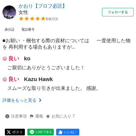
かおり【プロフ必読】
女性
フォローする
5.0
(
223
)
身分証
電話番号
■お願い ・梱包する際の資材については 一度使用した物
を 再利用する場合もありますが...
良い
ko
ご親切にありがとうございました！
良い
Kazu Hawk
スムーズな取り引きが出来ました。 感謝。
評価をもっと見る
注意事項
通報
お気に入り 7
ポスト
いいね！
LINEで送る