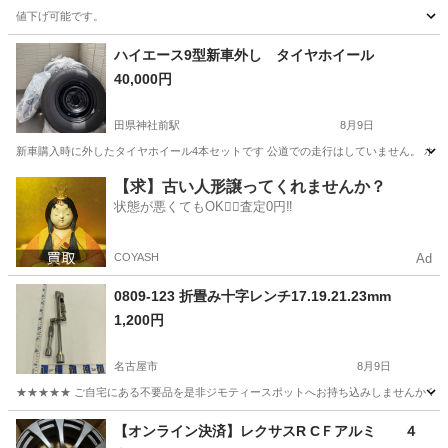
値下げ可能です。
愛知
瀬戸市
尾張瀬戸駅
外装、車外用品
ハイエース9型新車外し タイヤホイール
40,000円
田県神社前駅
8月9日
新車購入時に外したタイヤホイール4本セットです 公道での走行はしていません。 ホ
愛知
犬山市
田県神社前駅
タイヤ、ホイール
【求】古い人形譲ってくれませんか？
状態が悪くてもOK🙆‍♀️査定0円‼️
COYASH
Ad
0809-123 折畳み十字レンチ17.19.21.23mm
1,200円
名古屋市
8月9日
★★★★★ ご自宅にある不要品を是非ジモティースポットへお持ち込みしませんか？ 家
愛知
名古屋市
車のパーツ
現地
【オンライン決済】レクサスR CＦアルミ ４