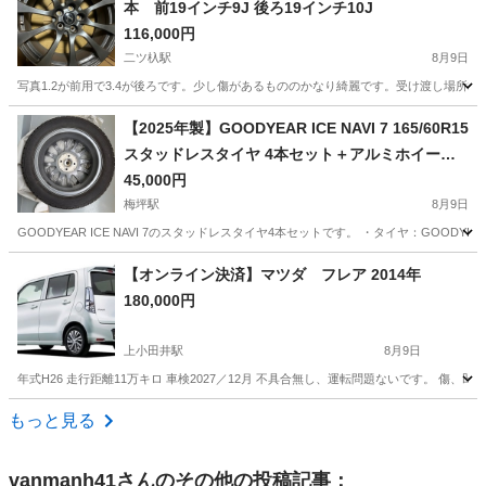
本 前19インチ9J 後ろ19インチ10J
116,000円
二ツ杁駅
8月9日
写真1.2が前用で3.4が後ろです。少し傷があるもののかなり綺麗です。受け渡し場所相
愛知
清須市
二ツ杁駅
タイヤ、ホイール
【2025年製】GOODYEAR ICE NAVI 7 165/60R15
スタッドレスタイヤ 4本セット＋アルミホイール
ハスラー
45,000円
梅坪駅
8月9日
GOODYEAR ICE NAVI 7のスタッドレスタイヤ4本セットです。 ・タイヤ：GOODYEAR I
愛知
豊田市
梅坪駅
タイヤ、ホイール
GOODYEAR
【オンライン決済】マツダ フレア 2014年
180,000円
上小田井駅
8月9日
年式H26 走行距離11万キロ 車検2027／12月 不具合無し、運転問題ないです。 
愛知
名古屋市
上小田井駅
その他
もっと見る
vanmanh41
さんのその他の投稿記事：