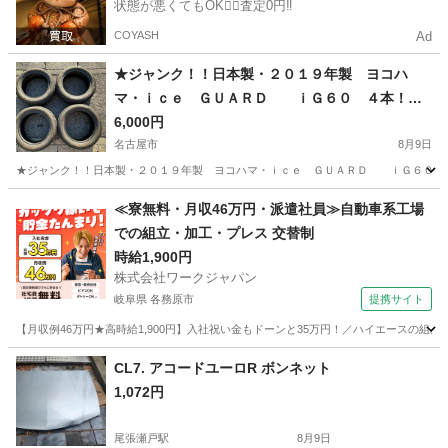
状態が悪くてもOK🙆‍♀️査定0円‼️
COYASH
Ad
★ジャンク！！日本製・２０１９年製 ヨコハ
マ・ｉｃｅ ＧＵＡＲＤ ｉＧ６０ ４本！！
★
6,000円
名古屋市
8月9日
★ジャンク！！日本製・２０１９年製 ヨコハマ・ｉｃｅ ＧＵＡＲＤ ｉＧ６０ ４本
愛知
名古屋市
タイヤ、ホイール
ジャンク
≪寮無料・月収46万円・派遣社員≫自動車系工場
での組立・加工・プレス 交替制
時給1,900円
株式会社ワークジャパン
岐阜県 各務原市
提携サイト
【月収例46万円★高時給1,900円】入社祝い金もドーンと35万円！／ハイエースの組
岐阜
各務原市
その他
CL7. アコードユーロR ボンネット
1,072円
尾張瀬戸駅
8月9日