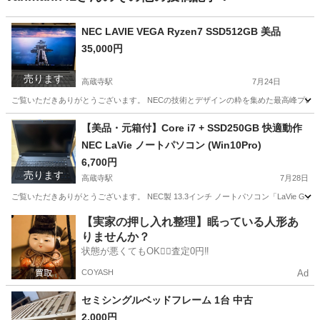
NEC LAVIE VEGA Ryzen7 SSD512GB 美品
35,000円
売ります
高蔵寺駅
7月24日
ご覧いただきありがとうございます。 NECの技術とデザインの粋を集めた最高峰プレミアムモデ
愛知
名古屋市
高蔵寺駅
ノートパソコン
【美品・元箱付】Core i7 + SSD250GB 快適動作
NEC LaVie ノートパソコン (Win10Pro)
6,700円
売ります
高蔵寺駅
7月28日
ご覧いただきありがとうございます。 NEC製 13.3インチ ノートパソコン「LaVie G
愛知
名古屋市
高蔵寺駅
ノートパソコン
【実家の押し入れ整理】眠っている人形あ
りませんか？
状態が悪くてもOK🙆‍♀️査定0円‼️
COYASH
Ad
セミシングルベッドフレーム 1台 中古
2,000円