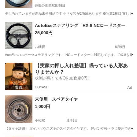
運動公園前駅
8月9日
少し汚れていますが新品未使用品です 小さな穴が2箇所あります ※写真2枚目 宜しく
愛知
豊橋市
運動公園前駅
内装、インテリア
AutoExeステアリング RX-8 NCロードスター
25,000円
八幡駅
8月9日
AutoExeのスポーツステアリングです。 NCロードスターに対応してます。 RX-8
愛知
豊川市
八幡駅
内装、インテリア
【実家の押し入れ整理】眠っている人形あ
りませんか？
状態が悪くてもOK🙆‍♀️査定0円‼️
COYASH
Ad
未使用 スペアタイヤ
1,000円
小牧駅
8月9日
【タイヤ詳細】 ダイハツやスズキのスペアタイヤです。 軽バンや軽トラに使用できま