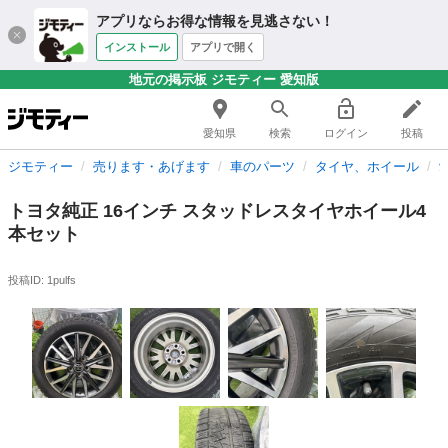
アプリならお得な情報を見逃さない！
インストール
アプリで開く
地元の掲示板 ジモティー 愛知版
愛知県
検索
ログイン
投稿
ジモティー
売ります・あげます
車のパーツ
タイヤ、ホイール
トヨタ純正 16インチ スタッドレスタイヤホイール4
本セット
投稿ID: 1pulfs