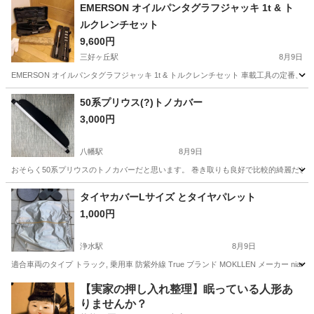
愛知
小牧市
小牧駅
タイヤ、ホイール
EMERSON オイルパンタグラフジャッキ 1t & ト
ルクレンチセット
9,600円
三好ヶ丘駅
8月9日
EMERSON オイルパンタグラフジャッキ 1t & トルクレンチセット 車載工具の
愛知
みよし市
三好ヶ丘駅
メンテナンス用品
50系プリウス(?)トノカバー
3,000円
八幡駅
8月9日
おそらく50系プリウスのトノカバーだと思います。 巻き取りも良好で比較的綺麗だと
愛知
豊川市
八幡駅
内装、インテリア
タイヤカバーLサイズ とタイヤパレット
1,000円
浄水駅
8月9日
適合車両のタイプ トラック, 乗用車 防紫外線 True ブランド MOKLLEN メーカー n
愛知
豊田市
浄水駅
その他
タイヤ
【実家の押し入れ整理】眠っている人形あ
りませんか？