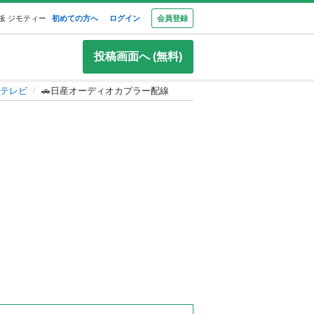
板 ジモティー
初めての方へ
ログイン
会員登録
投稿画面へ (無料)
テレビ
🚗日産オーディオカプラー配線