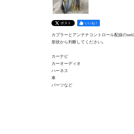
ポスト
いいね！
カプラーとアンテナコントロール配線のsetに
形状から判断してください｡

カーナビ

カーオーディオ

ハーネス

車

パーツなど