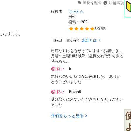
違反を報告
注意事項
投稿者
け〜とら
男性
投稿： 
262
5.0
(
205
)
なります｡

認証とは
身分証
電話番号
迅速な対応を心がけています♪ お取引き…
月曜〜土曜18時以降（昼間のお取引できる
時もあり...
良い
k
気持ちのいい取引が出来ました。 ありが
とうございました。
良い
Flash6
受け取りに来ていただきありがとうござい
ました
評価をもっと見る