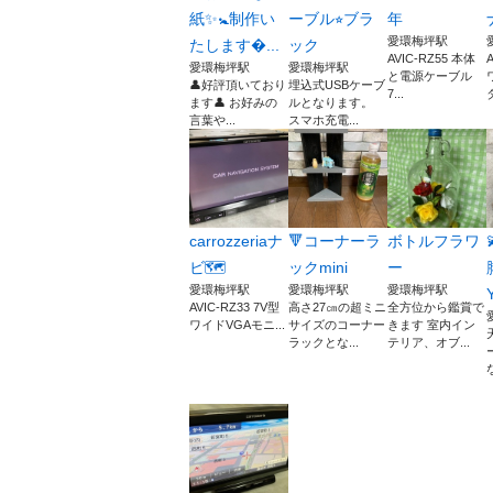
紙✨🚼制作い
ーブル⭐︎ブラ
年
愛環梅坪駅
たします...
ック
AVIC-RZ55 本体
愛環梅坪駅
愛環梅坪駅
と電源ケーブル
👤好評頂いており
埋込式USBケーブ
7...
タ
ます👤 お好みの
ルとなります。
言葉や...
スマホ充電...
carrozzeriaナ
🔻コーナーラ
ボトルフラワ
ビ🗺️
ックmini
ー
愛環梅坪駅
愛環梅坪駅
愛環梅坪駅
AVIC-RZ33 7V型
高さ27㎝の超ミニ
全方位から鑑賞で
ワイドVGAモニ...
サイズのコーナー
きます 室内イン
ラックとな...
テリア、オブ...