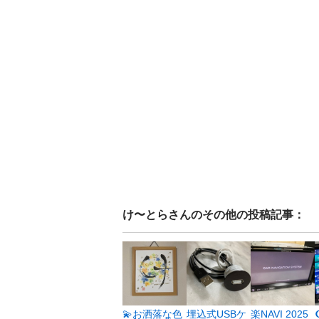
け〜とら
さんのその他の投稿記事：
💫お洒落な色
埋込式USBケ
楽NAVI 2025