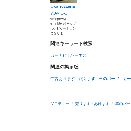
☪️carrozzeria
☆AVIC-...
愛環梅坪駅
6.1V型のポータブ
ルナビゲーション
となりま...
関連キーワード検索
カーナビ
ハーネス
関連の掲示板
中古あげます・譲ります
車のパーツ
カー
ジモティー
売ります・あげます
車のパー