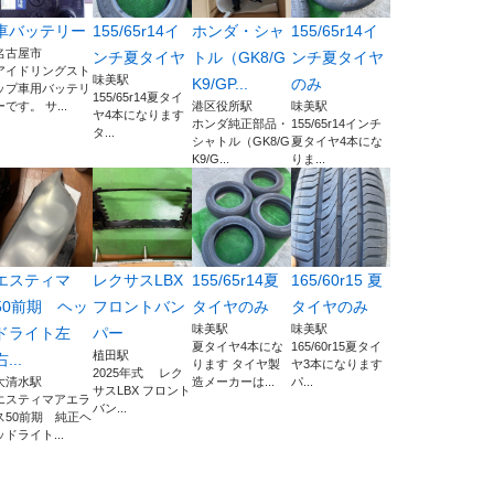
車バッテリー
155/65r14イ
ホンダ・シャ
155/65r14イ
名古屋市
ンチ夏タイヤ
トル（GK8/G
ンチ夏タイヤ
アイドリングスト
味美駅
K9/GP...
のみ
ップ車用バッテリ
155/65r14夏タイ
ーです。 サ...
港区役所駅
味美駅
ヤ4本になります
ホンダ純正部品・
155/65r14インチ
タ...
シャトル（GK8/G
夏タイヤ4本にな
K9/G...
りま...
エスティマ
レクサスLBX
155/65r14夏
165/60r15 夏
50前期 ヘッ
フロントバン
タイヤのみ
タイヤのみ
味美駅
味美駅
ドライト左
パー
夏タイヤ4本にな
165/60r15夏タイ
植田駅
右...
ります タイヤ製
ヤ3本になります
2025年式 レク
大清水駅
造メーカーは...
パ...
サスLBX フロント
エスティマアエラ
バン...
ス50前期 純正ヘ
ッドライト...