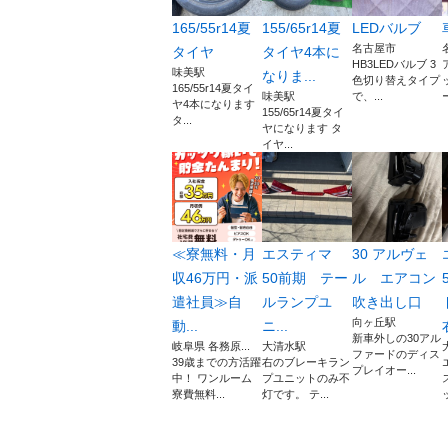
165/55r14夏
155/65r14夏
LEDバルブ
名古屋市
タイヤ
タイヤ4本に
HB3LEDバルブ 3
味美駅
なりま...
色切り替えタイプ
165/55r14夏タイ
味美駅
で、...
ヤ4本になります
155/65r14夏タイ
タ...
ヤになります タ
イヤ...
≪寮無料・月
エスティマ
30 アルヴェ
収46万円・派
50前期 テー
ル エアコン
遣社員≫自
ルランプユ
吹き出し口
向ヶ丘駅
動...
ニ...
新車外しの30アル
岐阜県 各務原...
大清水駅
ファードのディス
39歳までの方活躍
右のブレーキラン
プレイオー...
中！ ワンルーム
プユニットのみ不
寮費無料...
灯です。 テ...