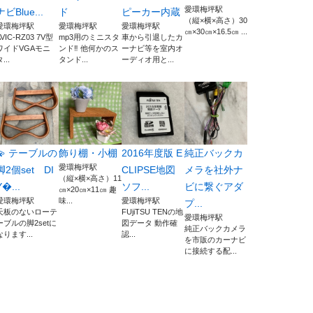
愛環梅坪駅
ナビBlue...
ド
ピーカー内蔵
（縦×横×高さ）30
愛環梅坪駅
愛環梅坪駅
愛環梅坪駅
㎝×30㎝×16.5㎝ ...
AVIC-RZ03 7V型
mp3用のミニスタ
車から引退したカ
ワイドVGAモニ
ンド‼︎ 他何かのス
ーナビ等を室内オ
...
タンド...
ーディオ用と...
💫 テーブルの
飾り棚・小棚
2016年度版 E
純正バックカ
愛環梅坪駅
脚2個set DI
CLIPSE地図
メラを社外ナ
（縦×横×高さ）11
Y...
ソフ...
ビに繋ぐアダ
㎝×20㎝×11㎝ 趣
愛環梅坪駅
味...
愛環梅坪駅
プ...
天板のないローテ
FUjiTSU TENの地
愛環梅坪駅
ーブルの脚2setに
図データ 動作確
純正バックカメラ
なります...
認...
を市販のカーナビ
に接続する配...