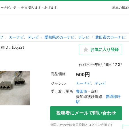
🚗日産オーディオカプラー配線 (け〜とら) 愛環梅坪のカーナビ、テレビの中古あげます・譲ります｜ジモティーで不用品の処分
中古
売ります・あげます
地元の掲示
ツ
カーナビ、テレビ
愛知県のカーナビ、テレビ
豊田市のカーナビ、
ID : 1obj2z）
お気に入り登録
作成
2026年6月16日 12:37
商品価格
500円
ジャンル
カーナビ、テレビ
受け渡し場所
豊田市
 - 京町
愛知環状鉄道線 - 
愛環梅坪
駅
投稿者にメールで問い合わせ
※問い合わせは会員登録とログイン必須です