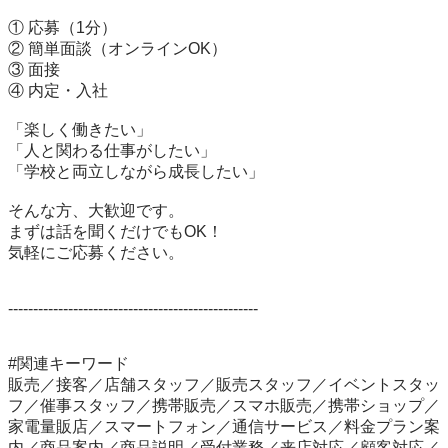
① 応募（1分）

② 簡単面談（オンラインOK）

③ 面接

④ 内定・入社

「楽しく働きたい」

「人と関わる仕事がしたい」

「学校と両立しながら成長したい」

そんな方、大歓迎です。

まずは話を聞くだけでもOK！

気軽にご応募ください。

--------------------------------------------------

#関連キーワード

販売／接客／店舗スタッフ／販売スタッフ／イベントスタッ
フ／催事スタッフ／携帯販売／スマホ販売／携帯ショップ／
家電量販店／スマートフォン／通信サービス／料金プラン案
内／商品案内／商品説明／受付業務／来店対応／顧客対応／