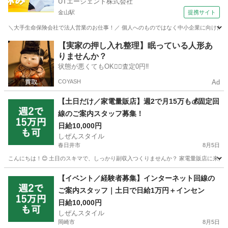
UTエージェント株式会社
金山駅
提携サイト
＼大手生命保険会社で法人営業のお仕事！／ 個人へのものではなく中小企業に向けた保険
愛知
名古屋市
金山駅
営業
【実家の押し入れ整理】眠っている人形あ
りませんか？
状態が悪くてもOK🙆‍♀️査定0円‼️
COYASH
Ad
【土日だけ／家電量販店】週2で月15万も💰固定回
線のご案内スタッフ募集！
日給10,000円
しぜんスタイル
春日井市
8月5日
こんにちは！😊 土日のスキマで、しっかり副収入つくりませんか？ 家電量販店に来たお
愛知
春日井市
家電量販店
スタッフ
【イベント／経験者募集】インターネット回線の
ご案内スタッフ｜土日で日給1万円＋インセン
日給10,000円
しぜんスタイル
岡崎市
8月5日