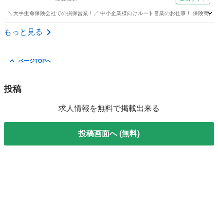
＼大手生命保険会社での損保営業！／ 中小企業様向けルート営業のお仕事！ 保険商品や福
愛知
豊田市
新豊田駅
営業
もっと見る
ページTOPへ
投稿
求人情報を無料で掲載出来る
投稿画面へ (無料)