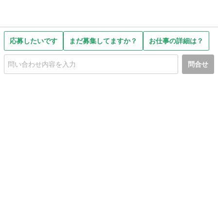
応募したいです
まだ募集してますか？
お仕事の詳細は？
問合せ
初めての方へ
利用規約
プライバシーポリシー
プライバシー・ステートメント
健全化に資する運用方針
お問い合わせ
運営会社
サイトマップ
ご利用ガイド
フリーワードで探す
PC版で表示
都道府県選択
特定商取引法の表示
利用者情報の外部送信について