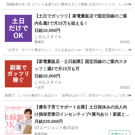
【経験者の方へ】イベント会場でのご案内スタッフ募集 土日のイベントで、しっかり稼ぎ
愛知
岡崎市
家電量販店
スタッフ
【土日でガッツリ】家電量販店で固定回線のご案
内💪週2で月15万も狙える！
日給10,000円
しぜんスタイル
豊橋市
8月5日
「土日で、ガッツリ稼ぎたい！」そんなあなたへ📣 「住宅ローン、正直キツい…」 「教
愛知
豊橋市
家電量販店
フルコミ
【家電量販店・土日副業】固定回線のご案内スタ
ッフ｜週2で月15万も可
日給10,000円
しぜんスタイル
一宮市
8月5日
副業で、しっかり稼ぎたいあなたへ 「金利が上がって、住宅ローンがけっこうきつい…」
愛知
一宮市
家電量販店
ネット
【優良子育てサポート企業】土日祝休みの法人向
け損保営業◎インセンティブ×賞与あり！家庭との
両立も可能■要普免■
月給220,000円
UTエージェント株式会社
新豊田駅
提携サイト