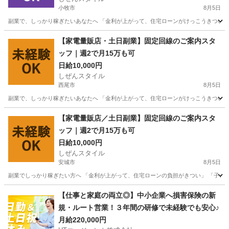
小牧市
8月5日
副業で、しっかり稼ぎたいあなたへ 「金利が上がって、住宅ローンがけっこうきつい…」
愛知
小牧市
家電量販店
ネット
【家電量販店・土日副業】固定回線のご案内スタ
ッフ｜週2で月15万も可
日給10,000円
しぜんスタイル
西尾市
8月5日
副業で、しっかり稼ぎたいあなたへ 「金利が上がって、住宅ローンがけっこうきつい…」
愛知
西尾市
家電量販店
ネット
【家電量販店／土日副業】固定回線のご案内スタ
ッフ｜週2で月15万も可
日給10,000円
しぜんスタイル
安城市
8月5日
副業でしっかり稼ぎたい方へ 「金利が上がって、住宅ローンの負担がきつい」 「子ども
愛知
安城市
家電量販店
スタッフ
【仕事と家庭の両立◎】中小企業へ損害保険の新
規・ルート営業！３年間の研修で未経験でも安心♪
月給220,000円