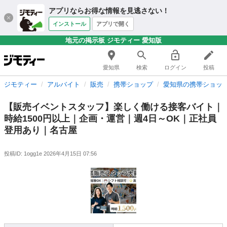
アプリならお得な情報を見逃さない！
インストール
アプリで開く
地元の掲示板 ジモティー 愛知版
愛知県
検索
ログイン
投稿
ジモティー
アルバイト
販売
携帯ショップ
愛知県の携帯ショッ
【販売イベントスタッフ】楽しく働ける接客バイト｜
時給1500円以上｜企画・運営｜週4日～OK｜正社員
登用あり｜名古屋
投稿ID: 1ogg1e
2026年4月15日 07:56