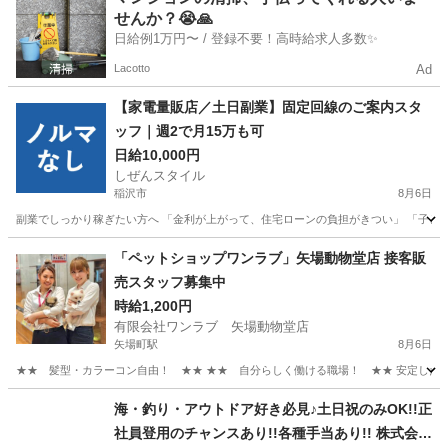
せんか？😭🙏
日給例1万円〜 / 登録不要！高時給求人多数✨
Lacotto
Ad
【家電量販店／土日副業】固定回線のご案内スタ
ッフ｜週2で月15万も可
日給10,000円
しぜんスタイル
稲沢市
8月6日
副業でしっかり稼ぎたい方へ 「金利が上がって、住宅ローンの負担がきつい」 「子ども
愛知
稲沢市
家電量販店
スタッフ
「ペットショップワンラブ」矢場動物堂店 接客販
売スタッフ募集中
時給1,200円
有限会社ワンラブ 矢場動物堂店
矢場町駅
8月6日
★★ 髪型・カラーコン自由！ ★★ ★★ 自分らしく働ける職場！ ★★ 安定した会社
愛知
名古屋市
矢場町駅
その他
動物
海・釣り・アウトドア好き必見♪土日祝のみOK!!正
社員登用のチャンスあり!!各種手当あり!! 株式会社