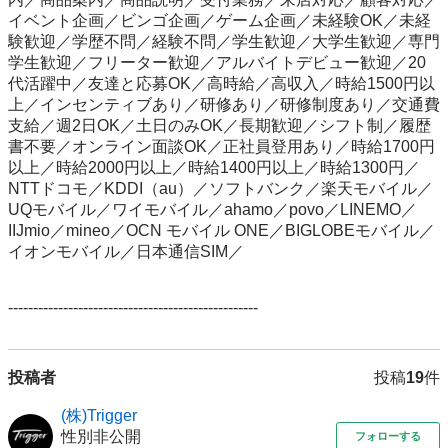
イベント企画／ビンゴ企画／ゲーム企画／未経験OK／未経
験歓迎／学歴不問／経験不問／学生歓迎／大学生歓迎／専門
学生歓迎／フリーター歓迎／アルバイトデビュー歓迎／20
代活躍中／友達と応募OK／高時給／高収入／時給1500円以
上／インセンティブあり／研修あり／研修制度あり／交通費
支給／週2日OK／土日のみOK／長期歓迎／シフト制／履歴
書不要／オンライン面談OK／正社員登用あり／時給1700円
以上／時給2000円以上／時給1400円以上／時給1300円／
NTTドコモ／KDDI（au）／ソフトバンク／楽天モバイル／
UQモバイル／ワイモバイル／ahamo／povo／LINEMO／
IIJmio／mineo／OCN モバイル ONE／BIGLOBEモバイル／
イオンモバイル／日本通信SIM／

--------------------------------------------------
投稿者
投稿
19
件
(株)Trigger
性別非公開
フォローする