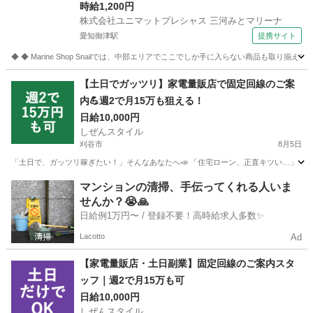
ユニマットプレシャス 三河みとマリーナ スポーツ
時給1,200円
株式会社ユニマットプレシャス 三河みとマリーナ
用品販売スタッフ
愛知御津駅
提携サイト
◆ ◆ Marine Shop Snailでは、中部エリアでここでしか手に入らない商品も
愛知
豊川市
愛知御津駅
その他
【土日でガッツリ】家電量販店で固定回線のご案
内💪週2で月15万も狙える！
日給10,000円
しぜんスタイル
刈谷市
8月5日
「土日で、ガッツリ稼ぎたい！」そんなあなたへ📣 「住宅ローン、正直キツい…」 「教
愛知
刈谷市
家電量販店
フルコミ
マンションの清掃、手伝ってくれる人いま
せんか？😭🙏
日給例1万円〜 / 登録不要！高時給求人多数✨
Lacotto
Ad
【家電量販店・土日副業】固定回線のご案内スタ
ッフ｜週2で月15万も可
日給10,000円
しぜんスタイル