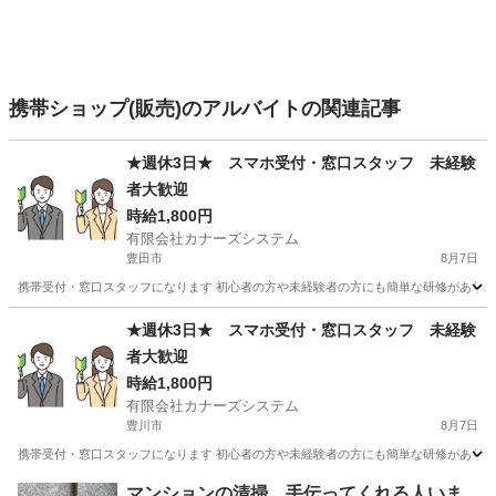
携帯ショップ(販売)のアルバイトの関連記事
★週休3日★ スマホ受付・窓口スタッフ 未経験
者大歓迎
時給1,800円
有限会社カナーズシステム
豊田市
8月7日
携帯受付・窓口スタッフになります 初心者の方や未経験者の方にも簡単な研修があります
愛知
豊田市
携帯ショップ
スタッフ
★週休3日★ スマホ受付・窓口スタッフ 未経験
者大歓迎
時給1,800円
有限会社カナーズシステム
豊川市
8月7日
携帯受付・窓口スタッフになります 初心者の方や未経験者の方にも簡単な研修があります
愛知
豊川市
携帯ショップ
スタッフ
マンションの清掃、手伝ってくれる人いま