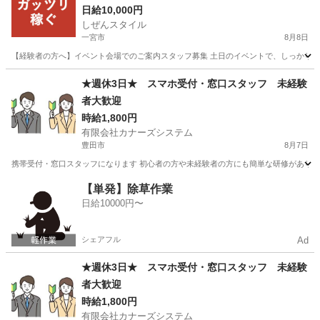
日給10,000円
しぜんスタイル
一宮市
8月8日
【経験者の方へ】イベント会場でのご案内スタッフ募集 土日のイベントで、しっかり稼ぎ
愛知
一宮市
家電量販店
スタッフ
★週休3日★ スマホ受付・窓口スタッフ 未経験
者大歓迎
時給1,800円
有限会社カナーズシステム
豊田市
8月7日
携帯受付・窓口スタッフになります 初心者の方や未経験者の方にも簡単な研修があります
愛知
豊田市
携帯ショップ
スタッフ
【単発】除草作業
日給10000円〜
シェアフル
Ad
★週休3日★ スマホ受付・窓口スタッフ 未経験
者大歓迎
時給1,800円
有限会社カナーズシステム