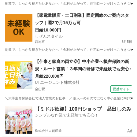
副業で、しっかり稼ぎたいあなたへ 「金利が上がって、住宅ローンがけっこうきつい…」
愛知
小牧市
家電量販店
ネット
【家電量販店・土日副業】固定回線のご案内スタ
ッフ｜週2で月15万も可
日給10,000円
しぜんスタイル
西尾市
8月5日
副業で、しっかり稼ぎたいあなたへ 「金利が上がって、住宅ローンがけっこうきつい…」
愛知
西尾市
家電量販店
ネット
【仕事と家庭の両立◎】中小企業へ損害保険の新
規・ルート営業！３年間の研修で未経験でも安心♪
月給220,000円
UTエージェント株式会社
金山駅
提携サイト
＼大手生命保険会社で法人営業のお仕事！／ 個人へのものではなく中小企業に向けた保険
愛知
名古屋市
金山駅
営業
【ミドル歓迎】100円ショップ 品出しのみ
シンプルな作業で未経験でも安心！
株式会社大創産業
Ad