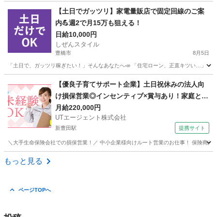
愛知
岡崎市
家電量販店
スタッフ
【土日でガッツリ】家電量販店で固定回線のご案
内💪週2で月15万も狙える！
日給10,000円
しぜんスタイル
豊橋市
8月5日
「土日で、ガッツリ稼ぎたい！」そんなあなたへ📣 「住宅ローン、正直キツい…」 「教
愛知
豊橋市
家電量販店
フルコミ
【優良子育てサポート企業】土日祝休みの法人向
け損保営業◎インセンティブ×賞与あり！家庭との
両立も可能■要普免■
月給220,000円
UTエージェント株式会社
新豊田駅
提携サイト
＼大手生命保険会社での損保営業！／ 中小企業様向けルート営業のお仕事！ 保険商品や福
愛知
豊田市
新豊田駅
営業
もっと見る
ページTOPへ