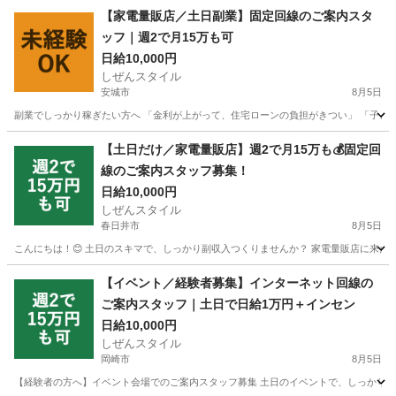
【家電量販店／土日副業】固定回線のご案内スタ
ッフ｜週2で月15万も可
日給10,000円
しぜんスタイル
安城市
8月5日
副業でしっかり稼ぎたい方へ 「金利が上がって、住宅ローンの負担がきつい」 「子ども
愛知
安城市
家電量販店
スタッフ
【土日だけ／家電量販店】週2で月15万も💰固定回
線のご案内スタッフ募集！
日給10,000円
しぜんスタイル
春日井市
8月5日
こんにちは！😊 土日のスキマで、しっかり副収入つくりませんか？ 家電量販店に来たお
愛知
春日井市
家電量販店
スタッフ
【イベント／経験者募集】インターネット回線の
ご案内スタッフ｜土日で日給1万円＋インセン
日給10,000円
しぜんスタイル
岡崎市
8月5日
【経験者の方へ】イベント会場でのご案内スタッフ募集 土日のイベントで、しっかり稼ぎ