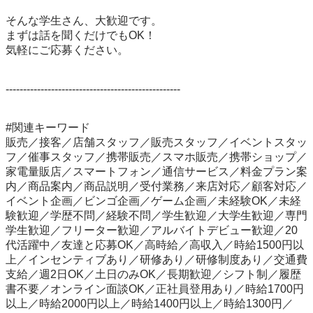
そんな学生さん、大歓迎です。

まずは話を聞くだけでもOK！

気軽にご応募ください。

--------------------------------------------------

#関連キーワード

販売／接客／店舗スタッフ／販売スタッフ／イベントスタッ
フ／催事スタッフ／携帯販売／スマホ販売／携帯ショップ／
家電量販店／スマートフォン／通信サービス／料金プラン案
内／商品案内／商品説明／受付業務／来店対応／顧客対応／
イベント企画／ビンゴ企画／ゲーム企画／未経験OK／未経
験歓迎／学歴不問／経験不問／学生歓迎／大学生歓迎／専門
学生歓迎／フリーター歓迎／アルバイトデビュー歓迎／20
代活躍中／友達と応募OK／高時給／高収入／時給1500円以
上／インセンティブあり／研修あり／研修制度あり／交通費
支給／週2日OK／土日のみOK／長期歓迎／シフト制／履歴
書不要／オンライン面談OK／正社員登用あり／時給1700円
以上／時給2000円以上／時給1400円以上／時給1300円／