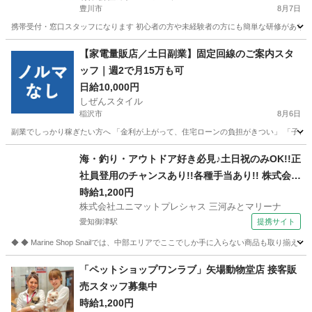
豊川市
8月7日
携帯受付・窓口スタッフになります 初心者の方や未経験者の方にも簡単な研修があります
愛知
豊川市
携帯ショップ
スタッフ
【家電量販店／土日副業】固定回線のご案内スタ
ッフ｜週2で月15万も可
日給10,000円
しぜんスタイル
稲沢市
8月6日
副業でしっかり稼ぎたい方へ 「金利が上がって、住宅ローンの負担がきつい」 「子ども
愛知
稲沢市
家電量販店
スタッフ
海・釣り・アウトドア好き必見♪土日祝のみOK!!正
社員登用のチャンスあり!!各種手当あり!! 株式会社
ユニマットプレシャス 三河みとマリーナ スポーツ
時給1,200円
株式会社ユニマットプレシャス 三河みとマリーナ
用品販売スタッフ
愛知御津駅
提携サイト
◆ ◆ Marine Shop Snailでは、中部エリアでここでしか手に入らない商品も
愛知
豊川市
愛知御津駅
その他
「ペットショップワンラブ」矢場動物堂店 接客販
売スタッフ募集中
時給1,200円