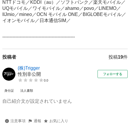
NTTドコモ／KDDI（au）／ソフトバンク／楽天モバイル／
UQモバイル／ワイモバイル／ahamo／povo／LINEMO／
IIJmio／mineo／OCN モバイル ONE／BIGLOBEモバイル／
イオンモバイル／日本通信SIM／

--------------------------------------------------
投稿者
投稿
19
件
(株)Trigger
性別非公開
フォローする
0.0
身分証
法人書類
自己紹介文が設定されていません
注意事項
通報
お気に入り