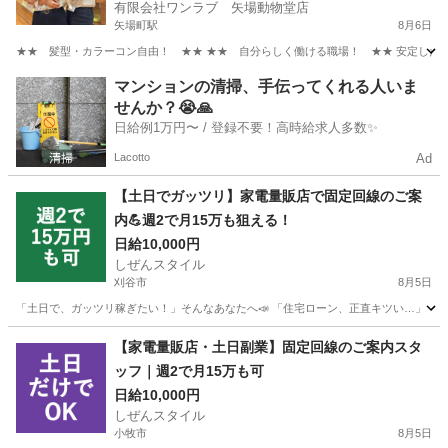
有限会社ワンラブ 矢場動物堂店
矢場町駅
8月6日
★★ 髪型・カラーコン自由！ ★★ ★★ 自分らしく働ける職場！ ★★ 安定した会社
愛知
名古屋市
矢場町駅
その他
動物
マンションの清掃、手伝ってくれる人いま
せんか？😭🙏
日給例1万円〜 / 登録不要！高時給求人多数✨
Lacotto
Ad
【土日でガッツリ】家電量販店で固定回線のご案
内💪週2で月15万も狙える！
日給10,000円
しぜんスタイル
刈谷市
8月5日
「土日で、ガッツリ稼ぎたい！」そんなあなたへ📣 「住宅ローン、正直キツい…」 「教
愛知
刈谷市
家電量販店
フルコミ
【家電量販店・土日副業】固定回線のご案内スタ
ッフ｜週2で月15万も可
日給10,000円
しぜんスタイル
小牧市
8月5日