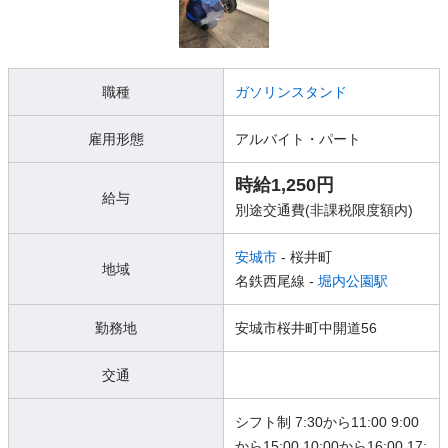
職種
ガソリンスタンド
雇用形態
アルバイト・パート
時給1,250円
給与
別途交通費(非課税限度額内)
安城市
- 桜井町
地域
名鉄西尾線 -
堀内公園駅
勤務地
安城市桜井町中開道56
交通
シフト制 7:30から11:00 9:00
から15:00 10:00から16:00 17: