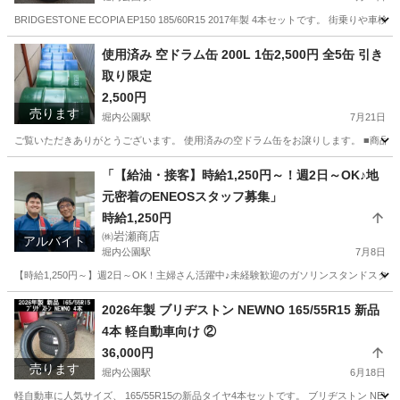
BRIDGESTONE ECOPIA EP150 185/60R15 2017年製 4本セットです。 
愛知
安城市
堀内公園駅
タイヤ、ホイール
使用済み 空ドラム缶 200L 1缶2,500円 全5缶 引き
取り限定
2,500円
売ります
堀内公園駅
7月21日
ご覧いただきありがとうございます。 使用済みの空ドラム缶をお譲りします。 ■商品内容 ・
愛知
安城市
堀内公園駅
車のパーツ
ドラム缶
「【給油・接客】時給1,250円～！週2日～OK♪地
元密着のENEOSスタッフ募集」
時給1,250円
㈱岩瀬商店
アルバイト
堀内公園駅
7月8日
【時給1,250円～】週2日～OK！主婦さん活躍中♪未経験歓迎のガソリンスタンドスタッ
愛知
安城市
堀内公園駅
ガソリンスタンド
スタッフ
2026年製 ブリヂストン NEWNO 165/55R15 新品
4本 軽自動車向け ②
36,000円
売ります
堀内公園駅
6月18日
軽自動車に人気サイズ、 165/55R15の新品タイヤ4本セットです。 ブリヂストン NE