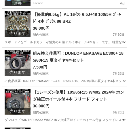
Lacotto
Ad
【軽量約6.5kg】AL 16ｲﾝﾁ 6.5J+48 100/5H ｺﾞｰﾙ
ﾄﾞ 4本 ﾌﾟﾘｳｽ 86 BRZ
36,000円
売ります
堀内公園駅
7月30日
スポーティなゴールドカラーが魅力のAL製アルミホイール4本セットです。 軽量な10本
愛知
安城市
堀内公園駅
タイヤ、ホイール
組み換え作業可！DUNLOP ENASAVE EC300+ 18
5/60R15 夏タイヤ4本セット
7,500円
売ります
堀内公園駅
7月28日
✅ 商品概要 DUNLOP ENASAVE EC300+ 185/60R15、2021年製の夏タ
愛知
安城市
堀内公園駅
タイヤ、ホイール
タイヤ
【1シーズン使用】185/65R15 WM02 2024年 ホン
ダ純正ホイール付 4本 フリード フィット
36,000円
売ります
堀内公園駅
6月25日
ダンロップ WINTER MAXX WM02 ホンダ純正15インチホイール付き スタッドレ
愛知
安城市
堀内公園駅
タイヤ、ホイール
ホイール