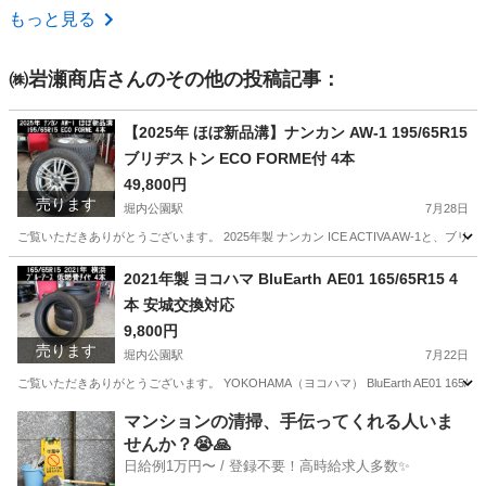
愛知
名古屋市
名古屋駅
スポーツジム
もっと見る
㈱岩瀬商店
さんのその他の投稿記事：
【2025年 ほぼ新品溝】ナンカン AW-1 195/65R15
ブリヂストン ECO FORME付 4本
49,800円
売ります
堀内公園駅
7月28日
ご覧いただきありがとうございます。 2025年製 ナンカン ICE ACTIVA AW-1と、
愛知
安城市
堀内公園駅
タイヤ、ホイール
2021年製 ヨコハマ BluEarth AE01 165/65R15 4
本 安城交換対応
9,800円
売ります
堀内公園駅
7月22日
ご覧いただきありがとうございます。 YOKOHAMA（ヨコハマ） BluEarth AE01 1
愛知
安城市
堀内公園駅
タイヤ、ホイール
BluEarth
マンションの清掃、手伝ってくれる人いま
せんか？😭🙏
日給例1万円〜 / 登録不要！高時給求人多数✨