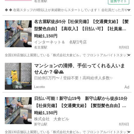
名古屋駅
提携サイト
◆ ◆ 在籍スタッフの9割以上が未経験からスタートしています！ 会社員だった方やシス
愛知
名古屋市
名古屋駅
スポーツジム
名古屋駅徒歩5分【社保完備】【交通費支給】【髪
型髪色自由】【高収入】【日払い可】【社員雇用
有】☆時給1,150円以上☆フロントスタッフ☆稼ぎ
時給1,150円
インターネット＆ 名駅1号店
たい方必見！
名古屋駅
8月6日
全国130店舗以上展開している「株式会社大倉ビル」で フロントアルバイトスタッフを募集
愛知
名古屋市
名古屋駅
フロント
スタッフ
マンションの清掃、手伝ってくれる人いま
せんか？😭🙏
日給例1万円〜 / 登録不要！高時給求人多数✨
Lacotto
Ad
日払い可能！新守山19号 新守山駅から徒歩10分
【社保完備】【交通費支給】【髪型髪色自由】
【高収入】【日払い】☆時給1,150円以上☆フロン
時給1,150円
株式会社 大倉ビル
トスタッフ☆稼ぎたい方必見！
新守山駅
8月6日
全国130店舗以上展開している「株式会社大倉ビル」で フロントアルバイトスタッフを募集