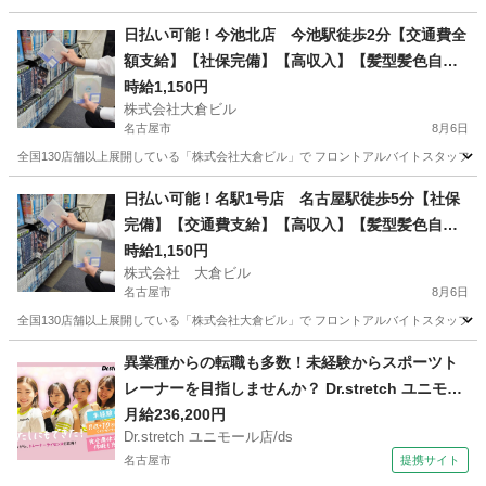
愛知
名古屋市
新守山駅
フロント
スタッフ
日払い可能！今池北店 今池駅徒歩2分【交通費全
額支給】【社保完備】【高収入】【髪型髪色自
由】【日払い可】☆時給1,150円以上☆フロントス
時給1,150円
株式会社大倉ビル
タッフ☆稼ぎたい方必見！
名古屋市
8月6日
全国130店舗以上展開している「株式会社大倉ビル」で フロントアルバイトスタッフを募集
愛知
名古屋市
フロント
日払い可能！名駅1号店 名古屋駅徒歩5分【社保
完備】【交通費支給】【高収入】【髪型髪色自
由】【日払い可】☆時給1,150円以上☆フロントス
時給1,150円
株式会社 大倉ビル
タッフ☆稼ぎたい方必見！
名古屋市
8月6日
全国130店舗以上展開している「株式会社大倉ビル」で フロントアルバイトスタッフを募集
愛知
名古屋市
フロント
異業種からの転職も多数！未経験からスポーツト
レーナーを目指しませんか？ Dr.stretch ユニモー
ル店/ds スポーツインストラクター
月給236,200円
Dr.stretch ユニモール店/ds
名古屋市
提携サイト