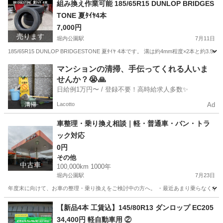
組み換え作業可能 185/65R15 DUNLOP BRIDGES
TONE 夏ﾀｲﾔ4本
7,000円
売ります
堀内公園駅
7月11日
185/65R15 DUNLOP BRIDGESTONE 夏ﾀｲﾔ 4本です。 溝は約4mm程度×2本と約
愛知
安城市
堀内公園駅
タイヤ、ホイール
タイヤ
マンションの清掃、手伝ってくれる人いま
せんか？😭🙏
日給例1万円〜 / 登録不要！高時給求人多数✨
Lacotto
Ad
車整理・乗り換え相談｜軽・普通車・バン・トラ
ック対応
0円
その他
中古車
100,000km 1000年
堀内公園駅
7月23日
年度末に向けて、お車の整理・乗り換えをご検討中の方へ。 ・最近あまり乗らなくなった
愛知
安城市
堀内公園駅
その他
車両
【新品4本 工賃込】145/80R13 ダンロップ EC205
34,400円 軽自動車用 ②