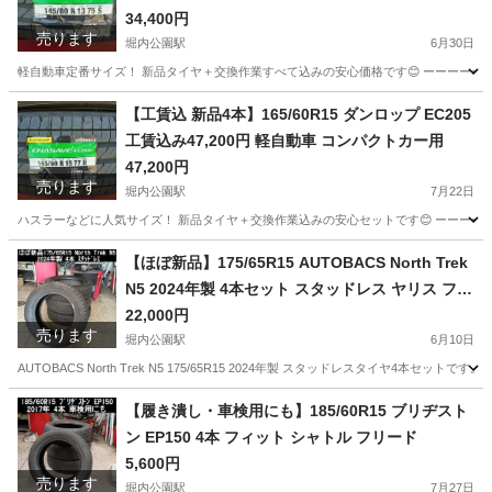
34,400円
売ります
堀内公園駅
6月30日
軽自動車定番サイズ！ 新品タイヤ＋交換作業すべて込みの安心価格です😊 ーーーーーーーーー ■商品
愛知
安城市
堀内公園駅
タイヤ、ホイール
R13
【工賃込 新品4本】165/60R15 ダンロップ EC205
工賃込み47,200円 軽自動車 コンパクトカー用
47,200円
売ります
堀内公園駅
7月22日
ハスラーなどに人気サイズ！ 新品タイヤ＋交換作業込みの安心セットです😊 ーーーーーーーーー ■商
愛知
安城市
堀内公園駅
タイヤ、ホイール
タイヤ
【ほぼ新品】175/65R15 AUTOBACS North Trek
N5 2024年製 4本セット スタッドレス ヤリス フィ
ット アクア
22,000円
売ります
堀内公園駅
6月10日
AUTOBACS North Trek N5 175/65R15 2024年製 スタッドレスタイヤ4本セットです。
愛知
安城市
堀内公園駅
タイヤ、ホイール
【履き潰し・車検用にも】185/60R15 ブリヂスト
ン EP150 4本 フィット シャトル フリード
5,600円
売ります
堀内公園駅
7月27日