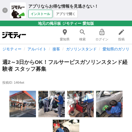
アプリならお得な情報を見逃さない！
インストール
アプリで開く
地元の掲示板 ジモティー 愛知版
愛知県
検索
ログイン
投稿
ジモティー
アルバイト
接客
ガソリンスタンド
愛知県のガソリ
週2～3日からOK！フルサービスガソリンスタンド経
験者 スタッフ募集
投稿ID: 1464wt