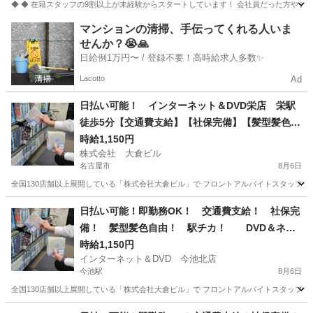
◆ ◆ 在籍スタッフの9割以上が未経験からスタートしています！ 会社員だった方やシス
愛知
名古屋市
スポーツジム
マンションの清掃、手伝ってくれる人いま
せんか？😭🙏
日給例1万円〜 / 登録不要！高時給求人多数✨
Lacotto
Ad
日払い可能！ インターネット＆DVD栄店 栄駅
徒歩5分【交通費支給】【社保完備】【髪型髪色自
由】【高収入】【日払い】☆時給1,150円以上☆フ
時給1,150円
株式会社 大倉ビル
ロントスタッフ☆稼ぎたい方必見！
名古屋市
8月6日
全国130店舗以上展開している「株式会社大倉ビル」で フロントアルバイトスタッフを募集
愛知
名古屋市
フロント
日払い可能！即勤務OK！ 交通費支給！ 社保完
備！ 髪型髪色自由！ 駅チカ！ DVD＆ネッ
トルーム フロントバイト
時給1,150円
インターネット＆DVD 今池北店
今池駅
8月6日
全国130店舗以上展開している「株式会社大倉ビル」で フロントアルバイトスタッフを募集
愛知
名古屋市
今池駅
フロント
障がい者