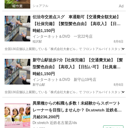
シェアフル
Ad
伝法寺交差点スグ 車通勤可【交通費全額支給】
【社保完備】【髪型髪色自由】【高収入】【日払
い可】【社員雇用有】☆時給1,150円以上☆フロン
時給1,150円
インターネット＆DVD 一宮22号店
トスタッフ☆稼ぎたい方必見！
稲沢駅
8月6日
全国130店舗以上展開している「株式会社大倉ビル」で フロントアルバイトスタッフを募集
愛知
一宮市
稲沢駅
フロント
スタッフ
新守山駅徒歩7分【社保完備】【交通費支給】【髪
型髪色自由】【高収入】【日払い可】【社員雇用
有】☆時給1,150円以上☆フロントスタッフ☆稼ぎ
時給1,150円
インターネット＆DVD 新守山19号店
たい方必見！
新守山駅
8月6日
全国130店舗以上展開している「株式会社大倉ビル」で フロントアルバイトスタッフを募集
愛知
名古屋市
新守山駅
フロント
スタッフ
異業種からの転職も多数！未経験からスポーツト
レーナーを目指しませんか？ Dr.stretch 近鉄名古
屋店/ds スポーツインストラクター
月給236,200円
Dr.stretch 近鉄名古屋店/ds