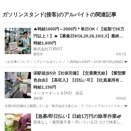
ガソリンスタンド(接客)のアルバイトの関連記事
🔥時給1600円～2000円＊単日OK！【短期で26万
円以上！】🔥【募集日9/16,20,26,10/2,3】最終締
め切り迫る！案内がメイン業務＊世界中が注目！
時給1,600円
株式会社TORIST
大規模な「アジア競技大会」の運営サポートスタ
豊田市
8月7日
ッフ！警備業務なし！安心の案内業務
✨お仕事について✨ ＼アピールポイント／ ＊高時給1,600円！22:00-翌5:00は時給
愛知
豊田市
接客
スタッフ
栄駅徒歩5分【社保完備】【交通費支給】【髪型髪
色自由】【高収入】【日払い可】【社員雇用有】
☆時給1,150円以上☆フロントスタッフ☆稼ぎたい
時給1,150円
インターネット＆DVD 栄店
方必見！
栄町駅
8月6日
全国130店舗以上展開している「株式会社大倉ビル」で フロントアルバイトスタッフを募集
愛知
名古屋市
栄町駅
フロント
スタッフ
【急募/即日払い】日給1万円の除草作業🌿
面接なし / 履歴書不要！空いている日づけで検索して
即日はたらける✨