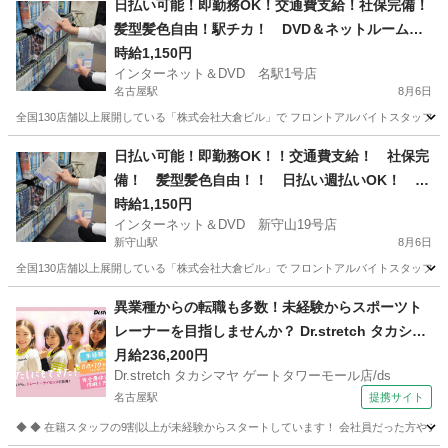
日払い可能！即勤務OK！交通費支給！社保完備！
髪型髪色自由！駅チカ！ DVD＆ネットルーム
フロントバイト
時給1,150円
インターネット＆DVD 名駅1号店
名古屋駅
8月6日
全国130店舗以上展開している「株式会社大倉ビル」で フロントアルバイトスタッフを募集
愛知
名古屋市
名古屋駅
フロント
障がい者
日払い可能！即勤務OK！！交通費支給！ 社保完
備！ 髪型髪色自由！！ 日払い週払いOK！ 駅
チカ！ DVD＆ネットルーム フロントバイト
時給1,150円
インターネット＆DVD 新守山19号店
新守山駅
8月6日
全国130店舗以上展開している「株式会社大倉ビル」で フロントアルバイトスタッフを募集
愛知
名古屋市
新守山駅
フロント
障がい者
異業種からの転職も多数！未経験からスポーツト
レーナーを目指しませんか？ Dr.stretch タカシマ
ヤ ゲートタワーモール店/ds スポーツインストラ
月給236,200円
Dr.stretch タカシマヤ ゲートタワーモール店/ds
クター
名古屋駅
提携サイト
◆ ◆ 在籍スタッフの9割以上が未経験からスタートしています！ 会社員だった方やシス