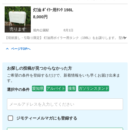
愛知
安城市
堀内公園駅
タイヤ、ホイール
タイヤ
灯油 ﾎﾞｲﾗｰ用ﾀﾝｸ 198L
8,000円
売ります
堀内公園駅
8月1日
【現状渡し・引取り限定】 灯油用ボイラー用タンク（198L）をお譲りします。 型式：OT
愛知
安城市
堀内公園駅
その他
ボイラー
ページTOPへ
お探しの投稿が見つからなかった方
ご希望の条件を登録するだけで、新着情報をいち早くお届け出来ま
す。
愛知県
アルバイト
接客
ガソリンスタンド
選択中の条件
ジモティーメルマガにも登録する