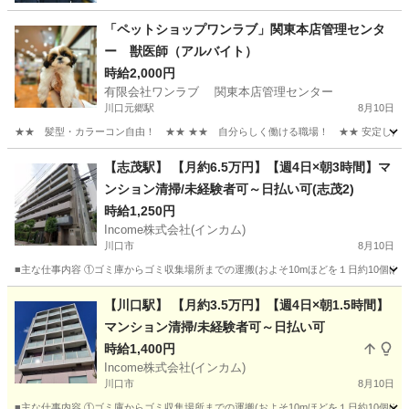
「ペットショップワンラブ」関東本店管理センタ
ー 獣医師（アルバイト）
時給2,000円
有限会社ワンラブ 関東本店管理センター
川口元郷駅
8月10日
★★ 髪型・カラーコン自由！ ★★ ★★ 自分らしく働ける職場！ ★★ 安定した会社
埼玉
川口市
川口元郷駅
その他
動物
【志茂駅】 【月約6.5万円】【週4日×朝3時間】マ
ンション清掃/未経験者可～日払い可(志茂2)
時給1,250円
Income株式会社(インカム)
川口市
8月10日
■主な仕事内容 ①ゴミ庫からゴミ収集場所までの運搬(およそ10mほどを１日約10個ほ
埼玉
川口市
その他
Web
【川口駅】 【月約3.5万円】【週4日×朝1.5時間】
マンション清掃/未経験者可～日払い可
時給1,400円
Income株式会社(インカム)
川口市
8月10日
■主な仕事内容 ①ゴミ庫からゴミ収集場所までの運搬(およそ10mほどを１日約10個ほ