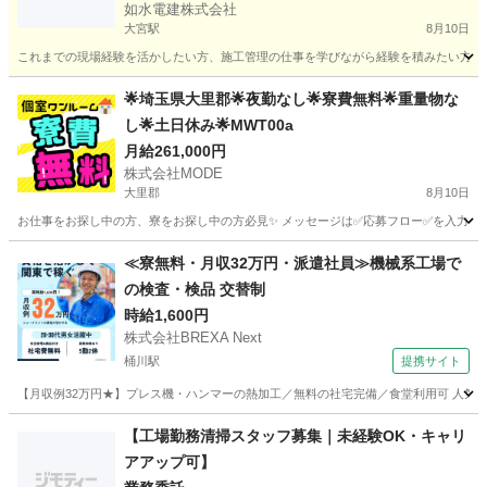
如水電建株式会社
大宮駅
8月10日
これまでの現場経験を活かしたい方、施工管理の仕事を学びながら経験を積みたい方を募集
埼玉
春日部市
大宮駅
その他
スタッフ
🌟埼玉県大里郡🌟夜勤なし🌟寮費無料🌟重量物な
し🌟土日休み🌟MWT00a
月給261,000円
株式会社MODE
大里郡
8月10日
お仕事をお探し中の方、寮をお探し中の方必見✨ メッセージは✅応募フロー✅を入力してからお
埼玉
大里郡
その他
時給
≪寮無料・月収32万円・派遣社員≫機械系工場で
の検査・検品 交替制
時給1,600円
株式会社BREXA Next
桶川駅
提携サイト
【月収例32万円★】プレス機・ハンマーの熱加工／無料の社宅完備／食堂利用可 人気の
埼玉
桶川市
桶川駅
その他
【工場勤務清掃スタッフ募集｜未経験OK・キャリ
アアップ可】