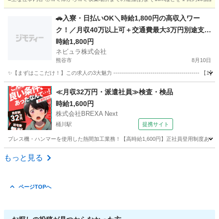
埼玉
川口市
その他
時給
🚗入寮・日払いOK＼時給1,800円の高収入ワー
ク！／月収40万以上可＋交通費最大3万円別途支
給！急な出費も安心の「日払い制度」あり♪大手自
時給1,800円
ネビュラ株式会社
動車製造スタッフ［群馬県太田市］80880
熊谷市
8月10日
✨【まずはここだけ！】この求人の3大魅力 ------------------------------------
埼玉
熊谷市
その他
給料日
≪月収32万円・派遣社員≫検査・検品
時給1,600円
株式会社BREXA Next
桶川駅
提携サイト
プレス機・ハンマーを使用した熱間加工業務！【高時給1,600円】正社員登用制度あり！
埼玉
桶川市
桶川駅
その他
もっと見る
ページTOPへ