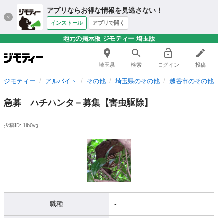
アプリならお得な情報を見逃さない！
インストール
アプリで開く
地元の掲示板 ジモティー 埼玉版
埼玉県
検索
ログイン
投稿
ジモティー
アルバイト
その他
埼玉県のその他
越谷市のその他
急募 ハチハンタ－募集【害虫駆除】
投稿ID: 1ib0vg
職種
-