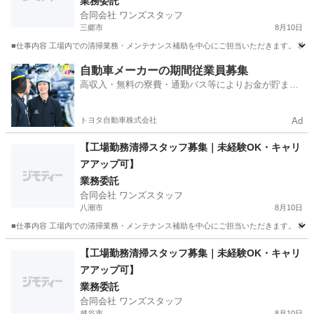
業務委託
合同会社 ワンズスタッフ
三郷市
8月10日
■仕事内容 工場内での清掃業務・メンテナンス補助を中心にご担当いただきます。 将来
埼玉
三郷市
その他
スタッフ
自動車メーカーの期間従業員募集
高収入・無料の寮費・通勤バス等によりお金が貯まり
やすい環境
トヨタ自動車株式会社
Ad
【工場勤務清掃スタッフ募集｜未経験OK・キャリ
アアップ可】
業務委託
合同会社 ワンズスタッフ
八潮市
8月10日
■仕事内容 工場内での清掃業務・メンテナンス補助を中心にご担当いただきます。 将来
埼玉
八潮市
その他
スタッフ
【工場勤務清掃スタッフ募集｜未経験OK・キャリ
アアップ可】
業務委託
合同会社 ワンズスタッフ
越谷市
8月10日