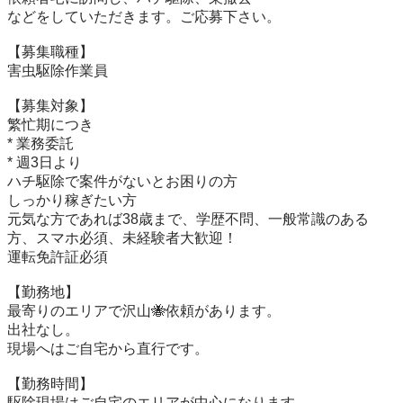
などをしていただきます。ご応募下さい。

【募集職種】　

害虫駆除作業員

【募集対象】　

繁忙期につき

* 業務委託

* 週3日より

ハチ駆除で案件がないとお困りの方

しっかり稼ぎたい方

元気な方であれば38歳まで、学歴不問、一般常識のある
方、スマホ必須、未経験者大歓迎！

運転免許証必須

【勤務地】　

最寄りのエリアで沢山🐝依頼があります。

出社なし。

現場へはご自宅から直行です。

【勤務時間】

駆除現場はご自宅のエリアが中心になります。
