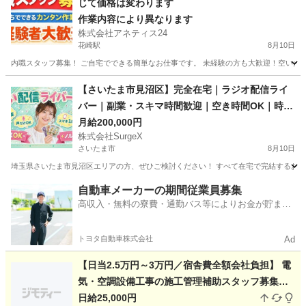
じて価格は変わります
作業内容により異なります
株式会社アネティス24
花崎駅
8月10日
内職スタッフ募集！ ご自宅でできる簡単なお仕事です。 未経験の方も大歓迎！空いた
埼玉
加須市
花崎駅
その他
スタッフ
【さいたま市見沼区】完全在宅｜ラジオ配信ライ
バー｜副業・スキマ時間歓迎｜空き時間OK｜時給
制・最大2万円
月給200,000円
株式会社SurgeX
さいたま市
8月10日
埼玉県さいたま市見沼区エリアの方、ぜひご検討ください！ すべて在宅で完結するお仕
埼玉
さいたま市
その他
ライバー
自動車メーカーの期間従業員募集
高収入・無料の寮費・通勤バス等によりお金が貯まり
やすい環境
トヨタ自動車株式会社
Ad
【日当2.5万円～3万円／宿舎費全額会社負担】 電
気・空調設備工事の施工管理補助スタッフ募集
《静岡・つくば各1名／工事経験者歓迎》
日給25,000円