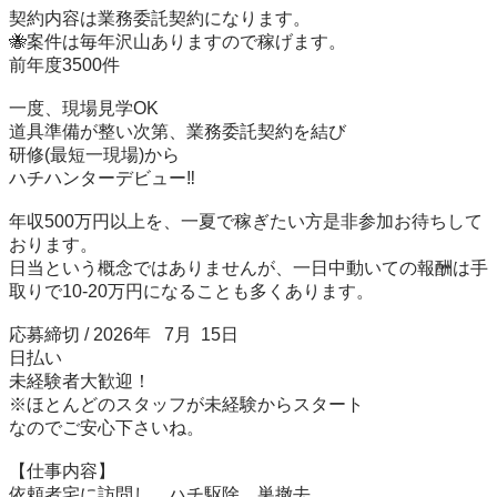
契約内容は業務委託契約になります。

🐝案件は毎年沢山ありますので稼げます。

前年度3500件

一度、現場見学OK

道具準備が整い次第、業務委託契約を結び

研修(最短一現場)から

ハチハンターデビュー‼️

年収500万円以上を、一夏で稼ぎたい方是非参加お待ちして
おります。

日当という概念ではありませんが、一日中動いての報酬は手
取りで10-20万円になることも多くあります。

応募締切 / 2026年   7月  15日

日払い

未経験者大歓迎！

※ほとんどのスタッフが未経験からスタート

なのでご安心下さいね。

【仕事内容】　

依頼者宅に訪問し、ハチ駆除、巣撤去
