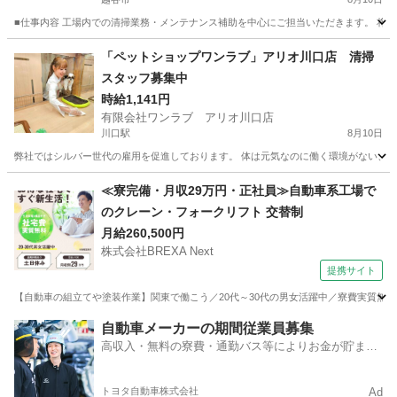
■仕事内容 工場内での清掃業務・メンテナンス補助を中心にご担当いただきます。 将来
埼玉
越谷市
その他
スタッフ
「ペットショップワンラブ」アリオ川口店 清掃
スタッフ募集中
時給1,141円
有限会社ワンラブ アリオ川口店
川口駅
8月10日
弊社ではシルバー世代の雇用を促進しております。 体は元気なのに働く環境がない、年
埼玉
川口市
川口駅
その他
スタッフ
≪寮完備・月収29万円・正社員≫自動車系工場で
のクレーン・フォークリフト 交替制
月給260,500円
株式会社BREXA Next
提携サイト
【自動車の組立てや塗装作業】関東で働こう／20代～30代の男女活躍中／寮費実質無料
埼玉
その他
自動車メーカーの期間従業員募集
高収入・無料の寮費・通勤バス等によりお金が貯まり
やすい環境
トヨタ自動車株式会社
Ad