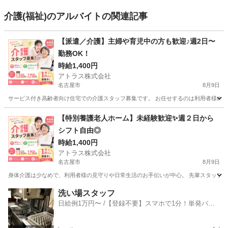
介護(福祉)のアルバイトの関連記事
【派遣／介護】主婦や育児中の方も歓迎♪週2日〜
勤務OK！
時給1,400円
アトラス株式会社
名古屋市
8月9日
サービス付き高齢者向け住宅での介護スタッフ募集です。 お任せするのは利用者様の訪問介
愛知
名古屋市
介護士
【特別養護老人ホーム】未経験歓迎✨週２日から
シフト自由◎
時給1,400円
アトラス株式会社
名古屋市
8月9日
身体介護は少なめで、利用者様の見守りや日常生活のお手伝いが中心。 先輩スタッフがしっかり
愛知
名古屋市
介護士
洗い場スタッフ
日給例1万円〜 /【登録不要】スマホで1分！単発バイ
ト一括検索✨