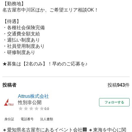
【勤務地】

名古屋市中川区ほか、ご希望エリア相談OK！

【待遇】

・各種社会保険完備

・交通費全額支給

・週払い制度あり

・社員登用制度あり

・研修制度あり

★募集は【2名のみ】！早めのご応募を♪
投稿者
投稿
943
件
Attrus株式会社
性別非公開
フォローする
0.0
身分証
電話番号
法人書類
🔸愛知県名古屋市にあるイベント会社🏢 🔸東海を中心に関