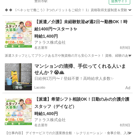
豊田市駅
提携サイト
◆ ◆ 《ベネッセで働こう》3つのメリットをご紹介！ 1）資格取得支援制度＆受験・研修
愛知
豊田市
豊田市駅
介護
【派遣／介護】未経験歓迎🌿週2日〜勤務OK！時
給1400円〜スタート✨
時給1,400円
アトラス株式会社
名古屋市
8月9日
派遣スタッフとしてブランクある方や無資格の方も安心スタート！ 資格、経験のある方は
愛知
名古屋市
介護
マンションの清掃、手伝ってくれる人いま
せんか？😭🙏
日給例1万円〜 / 登録不要！高時給求人多数✨
Lacotto
Ad
【派遣】希望シフト相談OK！日勤のみの介護介護
スタッフ（デイなど）
時給1,400円
アトラス株式会社
名古屋市
8月9日
【仕事内容】 デイサービスでの介護業務全般 ・レクリエーション ・食事介助、入浴サポ