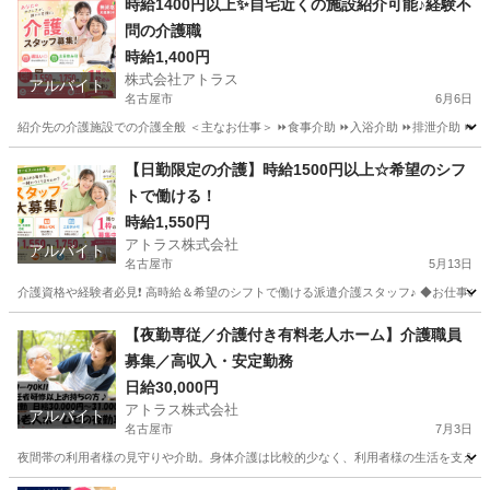
時給1400円以上✨自宅近くの施設紹介可能♪経験不
問の介護職
時給1,400円
株式会社アトラス
アルバイト
名古屋市
6月6日
紹介先の介護施設での介護全般 ＜主なお仕事＞ ⏩食事介助 ⏩入浴介助 ⏩排泄介助 ⏩移
愛知
名古屋市
介護士
【日勤限定の介護】時給1500円以上☆希望のシフ
トで働ける！
時給1,550円
アトラス株式会社
アルバイト
名古屋市
5月13日
介護資格や経験者必見❗️ 高時給＆希望のシフトで働ける派遣介護スタッフ♪ ◆お仕事の内
愛知
名古屋市
介護士
時給
【夜勤専従／介護付き有料老人ホーム】介護職員
募集／高収入・安定勤務
日給30,000円
アトラス株式会社
アルバイト
名古屋市
7月3日
夜間帯の利用者様の見守りや介助。身体介護は比較的少なく、利用者様の生活を支えるサポ