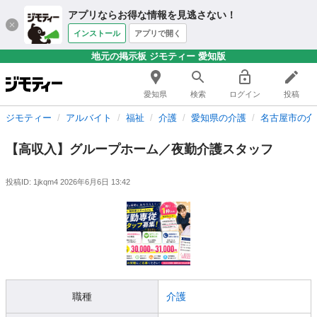
アプリならお得な情報を見逃さない！
インストール
アプリで開く
地元の掲示板 ジモティー 愛知版
愛知県
検索
ログイン
投稿
ジモティー
アルバイト
福祉
介護
愛知県の介護
名古屋市の介
【高収入】グループホーム／夜勤介護スタッフ
投稿ID: 1jkqm4
2026年6月6日 13:42
職種
介護