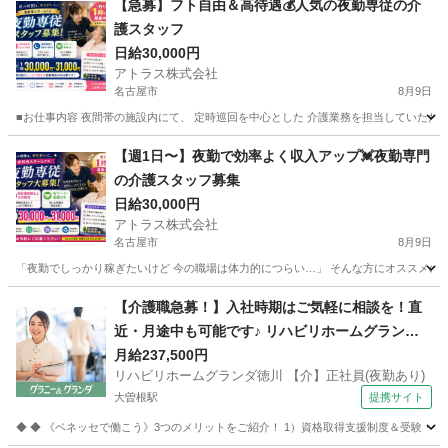
【急募】フト自由＆高待遇💰人気の夜勤専従の介
護スタッフ
日給30,000円
アトラス株式会社
名古屋市
8月9日
■お仕事内容 夜間帯の施設内にて、 定時巡回を中心とした 介護業務を担当していただきま
愛知
名古屋市
介護士
スタッフ
【週1日〜】夜勤で効率よく収入アップ💓夜勤専門
の介護スタッフ募集
日給30,000円
アトラス株式会社
名古屋市
8月9日
「夜勤でしっかり稼ぎたいけど 今の職場は体力的につらい…」 そんな方にオススメの無理なく働け
愛知
名古屋市
介護士
スタッフ
【介護職急募！】入社時期はご気軽に相談を！直
近・月途中も可能です♪ リハビリホームグランダ
徳川 【介】正社員(夜勤あり) 老人介護施設スタッ
月給237,500円
リハビリホームグランダ徳川 【介】正社員(夜勤あり)
フ
大曽根駅
提携サイト
◆ ◆ 《ベネッセで働こう》3つのメリットをご紹介！ 1）資格取得支援制度＆受験・研修