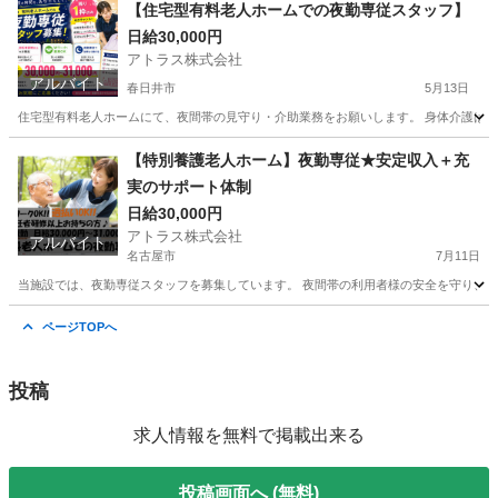
愛知
名古屋市
介護
愛知
蒲郡市
介護
介助
【住宅型有料老人ホームでの夜勤専従スタッフ】
日給30,000円
アトラス株式会社
アルバイト
春日井市
5月13日
住宅型有料老人ホームにて、夜間帯の見守り・介助業務をお願いします。 身体介護は比較的
愛知
春日井市
介護
スタッフ
【特別養護老人ホーム】夜勤専従★安定収入＋充
実のサポート体制
日給30,000円
アトラス株式会社
アルバイト
名古屋市
7月11日
当施設では、夜勤専従スタッフを募集しています。 夜間帯の利用者様の安全を守り、快
愛知
名古屋市
介護
特別養護老人ホーム
ページTOPへ
投稿
求人情報を無料で掲載出来る
投稿画面へ (無料)