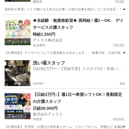
豊田市
7月3日
高時給＆希望シフトで働ける人気のお仕事✨ 介護の仕事を検討している方必見！！ ▼仕事
愛知
豊田市
介護士
愛知
安城市
介護士
時給
🍀未経験・無資格歓迎🍀 高時給 / 週2～OK♩ デイ
サービス介護スタッフ
時給1,550円
アトラス株式会社
アルバイト
名古屋市
7月12日
【仕事内容】 デイサービスにて介護全般をお任せします。 ・食事介助、入浴介助、排泄介
愛知
名古屋市
介護
スタッフ
洗い場スタッフ
日給例1万円〜 /【登録不要】スマホで1分！単発バイ
ト一括検索✨
Lacotto
Ad
【日給3万円♪】週1日〜希望シフトOK！夜勤限定
の介護スタッフ
日給30,000円
株式会社アトラス
アルバイト
半田市
6月25日
【仕事内容】 住宅型・介護付き有料老人ホーム、グループホーム、特養など 各施設での