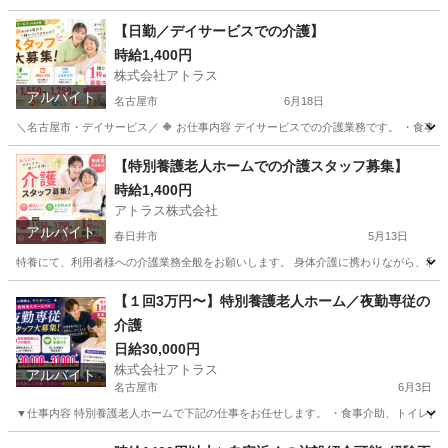
愛知
半田市
介護士
スタッフ
【日勤／デイサービスでの介護】
時給1,400円
株式会社アトラス
アルバイト
名古屋市
6月18日
＼名古屋市・デイサービス／ 🔶 お仕事内容 デイサービスでの介護業務です。 ・食事介
愛知
名古屋市
介護士
時給
【特別養護老人ホームでの介護スタッフ募集】
時給1,400円
アトラス株式会社
アルバイト
春日井市
5月13日
特養にて、利用者様への介護業務全般をお願いします。 身体介護に携わりながら、利用者
愛知
春日井市
介護
特別養護老人ホーム
【１回3万円〜】特別養護老人ホーム／夜勤専従の
介護
日給30,000円
株式会社アトラス
アルバイト
名古屋市
6月3日
▼仕事内容 特別養護老人ホームで下記の仕事をお任せします。 ・食事介助、トイレ介助
愛知
名古屋市
介護士
特別養護老人ホーム