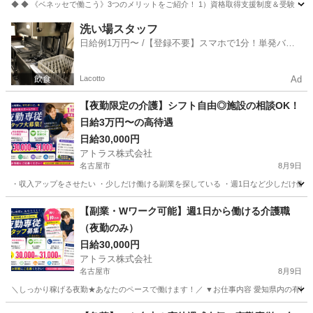
◆ ◆ 《ベネッセで働こう》3つのメリットをご紹介！ 1）資格取得支援制度＆受験・研修
愛知
名古屋市
大曽根駅
介護
洗い場スタッフ
日給例1万円〜 /【登録不要】スマホで1分！単発バイ
ト一括検索✨
Lacotto
Ad
【夜勤限定の介護】シフト自由◎施設の相談OK！
日給3万円〜の高待遇
日給30,000円
アトラス株式会社
名古屋市
8月9日
・収入アップをさせたい ・少しだけ働ける副業を探している ・週1日など少しだけ働きた
愛知
名古屋市
介護士
介護施設
【副業・Wワーク可能】週1日から働ける介護職
（夜勤のみ）
日給30,000円
アトラス株式会社
名古屋市
8月9日
＼しっかり稼げる夜勤★あなたのペースで働けます！／ ▼お仕事内容 愛知県内の有料老人
愛知
名古屋市
介護士
介護施設