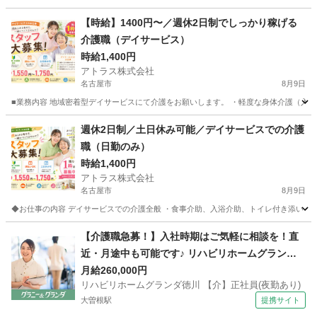
愛知
名古屋市
介護士
【時給】1400円〜／週休2日制でしっかり稼げる
介護職（デイサービス）
時給1,400円
アトラス株式会社
名古屋市
8月9日
■業務内容 地域密着型デイサービスにて介護をお願いします。 ・軽度な身体介護（入浴な
愛知
名古屋市
介護士
週休2日制／土日休み可能／デイサービスでの介護
職（日勤のみ）
時給1,400円
アトラス株式会社
名古屋市
8月9日
◆お仕事の内容 デイサービスでの介護全般 ・食事介助、入浴介助、トイレ付き添い ・生
愛知
名古屋市
介護士
【介護職急募！】入社時期はご気軽に相談を！直
近・月途中も可能です♪ リハビリホームグランダ
徳川 【介】正社員(夜勤あり) 老人介護施設スタッ
月給260,000円
リハビリホームグランダ徳川 【介】正社員(夜勤あり)
フ
大曽根駅
提携サイト