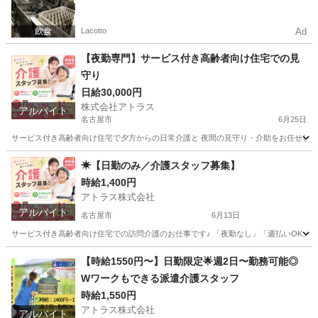
ト一括検索✨
Lacotto
Ad
【夜勤専門】サービス付き高齢者向け住宅での見
守り
日給30,000円
株式会社アトラス
アルバイト
名古屋市
6月25日
サービス付き高齢者向け住宅で夕方からの日常介護と 夜間の見守り・介助をお任せします。 
愛知
名古屋市
介護
サービス付き高齢者向け住宅
☀【日勤のみ／介護スタッフ募集】
時給1,400円
アトラス株式会社
アルバイト
名古屋市
6月13日
サービス付き高齢者向け住宅での訪問介護のお仕事です♪ 「夜勤なし」「週払いOK」「週2日
愛知
名古屋市
介護
サービス付き高齢者向け住宅
【時給1550円〜】日勤限定🌟週2日〜勤務可能◎
Wワークもできる派遣介護スタッフ
時給1,550円
アトラス株式会社
アルバイト