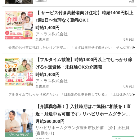
Lacotto
Ad
【 サービス付き高齢者向け住宅】時給1400円以上
♪週2日〜無理なく勤務OK！
時給1,400円
アトラス株式会社
名古屋市
8月9日
「介護のお仕事に挑戦したいけど不安…」 「まずは無理せず働きたい」 そんな方も安心
愛知
名古屋市
介護士
【フルタイム歓迎】時給1400円以上でしっかり稼
げる✨無資格・未経験OKの介護職
時給1,400円
アトラス株式会社
名古屋市
8月9日
「フルタイムでしっかり稼ぎたい」 「日勤帯の仕事を探している」 「土日休みだとありが
愛知
名古屋市
介護士
介護施設
【介護職急募！】入社時期はご気軽に相談を！直
近・月途中も可能です♪ リハビリホームグランダ
豊田市役所前 【介】正社員(夜勤あり) 老人介護施
月給260,000円
リハビリホームグランダ豊田市役所前 【介】正社員
設スタッフ
(夜勤あり)