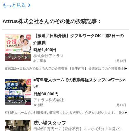
愛知
名古屋市
大曽根駅
介護
もっと見る
Attrus株式会社
さんのその他の投稿記事：
【派遣／日勤介護】ダブルワークOK！週2日〜の
介護職
時給1,400円
株式会社アトラス
アルバイト
名古屋市
6月18日
🌸週2日〜日勤のみで働ける人気の介護職🌸 【仕事内容】 介護施設での介護業務全般を
愛知
名古屋市
介護士
時給
■有料老人ホームでの夜勤専従スタッフ/ wワークo
k!!
日給30,000円
アトラス株式会社
アルバイト
今池駅
6月11日
有料老人ホームでの利用者様の夜間帯における見守り、介助をお願いします。 身体介護は比較
愛知
名古屋市
今池駅
介護
スタッフ
洗い場スタッフ
日給例1万円〜 /【登録不要】スマホで1分！単発バイ