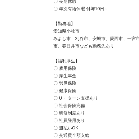
〇 長期休暇

〇 年次有給休暇 付与10日～

【勤務地】

愛知県小牧市

みよし市、刈谷市、安城市、愛西市、一宮
市、春日井市なども勤務先あり

【福利厚生】

〇 雇用保険

〇 厚生年金

〇 労災保険

〇 健康保険

〇 U・Iターン支援あり

〇 社会保険完備

〇 研修制度あり

〇 社員登用あり

〇 週払いOK

〇 交通費全額支給
