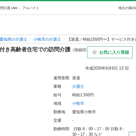
【派遣／時給1550円〜】サービス付き高齢者住宅での訪問介護 (Attrus株式会社) 小牧の介護士の無料求人広告・アルバイト・バイト募集情報｜ジモティー
アルバイト
地元の掲示
愛知県の介護士
小牧市の介護士
【派遣／時給1550円〜】サービス付
ス付き高齢者住宅での訪問介護
（投稿ID
お気に入り登録
作成
2026年6月6日 13:32
雇用形態
派遣
業種
介護士
給与
時給1,550円
地域
小牧市
勤務地
愛知県小牧市
交通
-
勤務時間
 日勤 8：00～17：00 日勤 8：
30～17：30 など