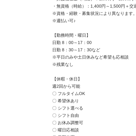
・無資格（時給）：1,400円～1,500円＋交通
※資格・経験・募集状況により異なります。
※週払い可♪

【勤務時間・曜日】

日勤 8：00～17：00

日勤 8：30～17：30など

※平日のみや土日休みなど希望も応相談

※残業なし

【休暇・休日】

週2回から可能

〇 フルタイムOK

〇 希望休あり

〇 シフト選べる

〇 シフト自由

〇 お休み調整可

〇 曜日応相談
