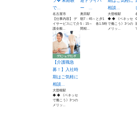
フ✤ 未経験
迎ドライバ
期はご気軽に
で...
ー ...
相談...
名古屋市
奥田駅
大曽根駅
【仕事内容】 デ
朝7：45～と夕1
◆ ◆ 《ベネッセ
イサービスにて介
5：15～ 各1.5時
で働こう》3つの
護全般...
間程...
メリッ...
【介護職急
募！】入社時
期はご気軽に
相談...
大曽根駅
◆ ◆ 《ベネッセ
で働こう》3つの
メリッ...