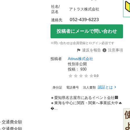
社名/
アトラス株式会社
店名
連絡先
投稿者にメールで問い合わせ
※問い合わせは会員登録とログイン必須です
違反を報告
注意事項
投稿者
Attrus株式会社
性別非公開
投稿： 
930
0.0
認証とは
身分証
電話番号
法人書類
🔸愛知県名古屋市にあるイベント会社🏢
🔸東海を中心に関西・関東へ事業拡大中🔥
...
交通費全額

交通費全額
