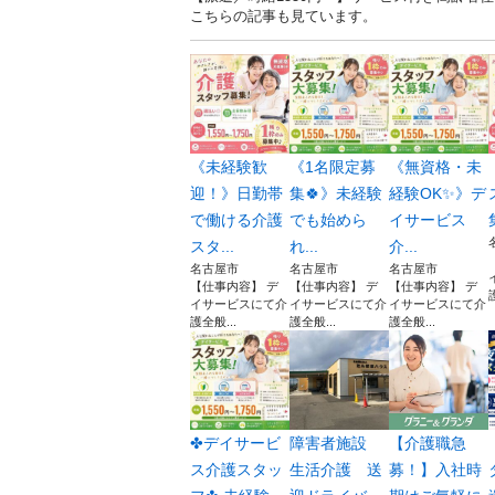
こちらの記事も見ています。
《未経験歓
《1名限定募
《無資格・未
迎！》日勤帯
集🍀》未経験
経験OK✨》デ
で働ける介護
でも始めら
イサービス
スタ...
れ...
介...
名古屋市
名古屋市
名古屋市
【仕事内容】 デ
【仕事内容】 デ
【仕事内容】 デ
イサービスにて介
イサービスにて介
イサービスにて介
護全般...
護全般...
護全般...
✤デイサービ
障害者施設
【介護職急
ス介護スタッ
生活介護 送
募！】入社時