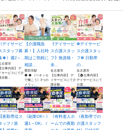
《デイサービ
【介護職急
｟デイサービ
❁デイサービ
ススタッフ募
募！】入社時
ス介護スタッ
ス介護スタッ
集🍀》週2～...
期はご気軽に
フ｠無資格・
フ❁ 日勤帯
名古屋市
相談...
未...
の...
【仕事内容】 デ
豊田市駅
名古屋市
名古屋市
イサービスにて介
◆ ◆ 《ベネッセ
【仕事内容】 デ
【🏠仕事内容】
護全般...
で働こう》3つの
イサービスにて介
デイサービスにて
メリッ...
護全般...
介護...
【夜勤専従ス
《副業OK✨》
《有料老人ホ
《夜勤帯での
タッフ / 派
週1～OK♩ /
ームでの夜勤
介護スタッフ