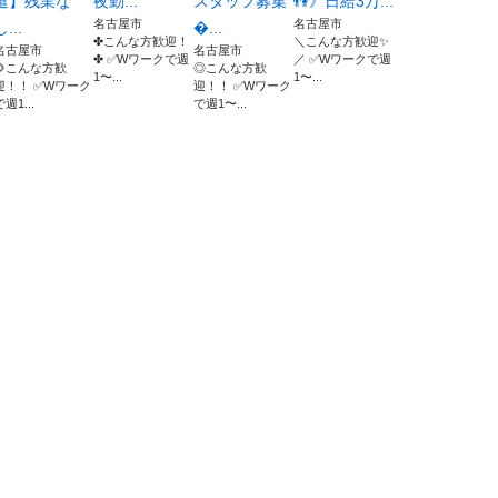
遣】残業な
夜勤...
スタッフ募集
👫》日給3万...
名古屋市
名古屋市
し...
...
✤こんな方歓迎！
＼こんな方歓迎✨
名古屋市
名古屋市
✤ ✅Wワークで週
／ ✅Wワークで週
🌻こんな方歓
◎こんな方歓
1〜...
1〜...
迎！！ ✅Wワーク
迎！！ ✅Wワーク
で週1...
で週1〜...