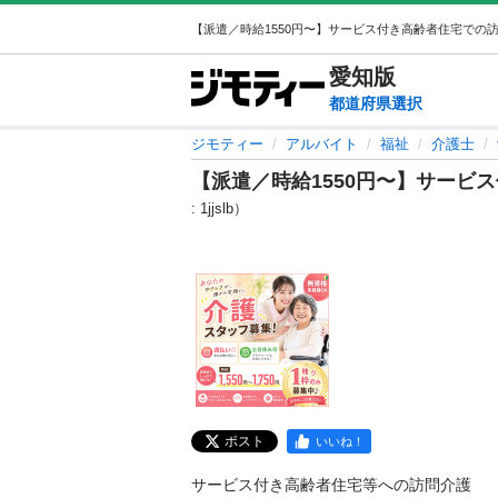
愛知
版
都道府県選択
ジモティー
アルバイト
福祉
介護士
【派遣／時給1550円〜】サービ
: 1jjslb）
ポスト
いいね！
サービス付き高齢者住宅等への訪問介護
