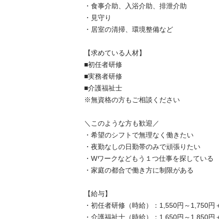
・食事介助、入浴介助、排泄介助

・見守り

・居室の清掃、環境整備など

【求めている人材】

■初任者研修

■実務者研修

■介護福祉士

※無資格の方もご相談ください

＼このような方も歓迎／

・希望のシフトで無理なく働きたい

・夜勤なしの日勤帯のみで頑張りたい

・Wワークなどもう１つ仕事を探している

・家庭の都合で働き方に制限がある

【給与】

・初任者研修（時給）：1,550円～1,750円＋
・介護福祉士（時給）：1,650円～1,850円＋