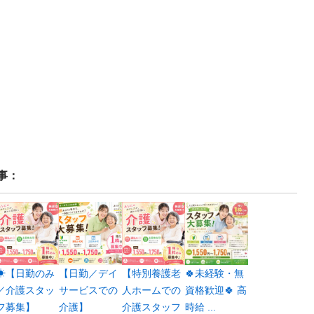
事：
☀【日勤のみ
【日勤／デイ
【特別養護老
🍀未経験・無
／介護スタッ
サービスでの
人ホームでの
資格歓迎🍀 高
フ募集】
介護】
介護スタッフ
時給 ...