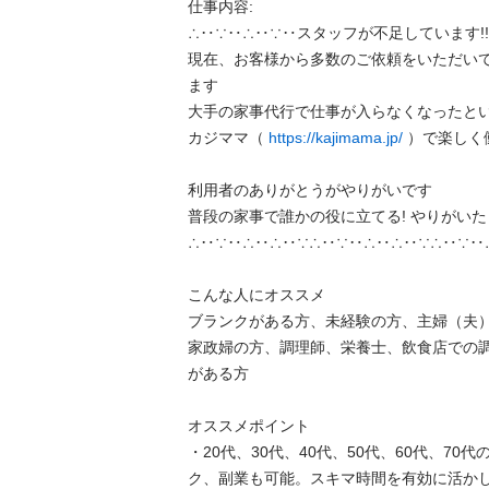
仕事内容:

∴‥∵‥∴‥∵‥スタッフが不足しています!!∴
現在、お客様から多数のご依頼をいただい
ます

大手の家事代行で仕事が入らなくなったという
カジママ（ 
https://kajimama.jp/
 ）で楽しく働
利用者のありがとうがやりがいです

普段の家事で誰かの役に立てる! やりがいたくさ
∴‥∵‥∴‥∴‥∵∴‥∵‥∴‥∴‥∵∴‥∵‥∴‥
こんな人にオススメ

ブランクがある方、未経験の方、主婦（夫
家政婦の方、調理師、栄養士、飲食店での
がある方

オススメポイント

・20代、30代、40代、50代、60代、7
ク、副業も可能。スキマ時間を有効に活か