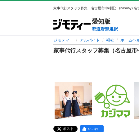
愛知
版
都道府県選択
ジモティー
アルバイト
福祉
ホームヘ
家事代行スタッフ募集（名古屋市
ポスト
いいね！