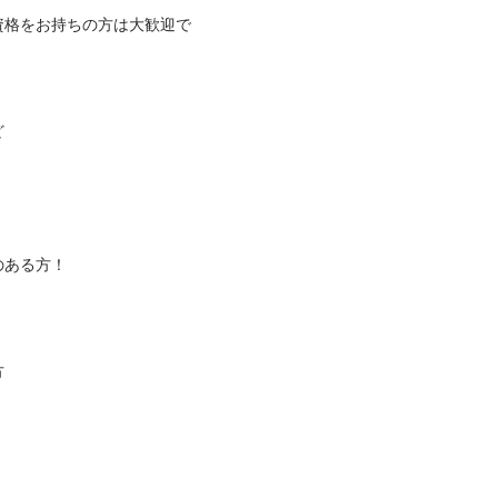
資格をお持ちの方は大歓迎で

方！


