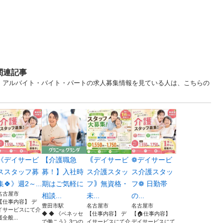
関連記事
知 アルバイト・バイト・パートの求人募集情報を見ている人は、こちらの
《デイサービ
【介護職急
｟デイサービ
❁デイサービ
ススタッフ募
募！】入社時
ス介護スタッ
ス介護スタッ
集🍀》週2～...
期はご気軽に
フ｠無資格・
フ❁ 日勤帯
名古屋市
相談...
未...
の...
【仕事内容】 デ
豊田市駅
名古屋市
名古屋市
イサービスにて介
◆ ◆ 《ベネッセ
【仕事内容】 デ
【🏠仕事内容】
護全般...
で働こう》3つの
イサービスにて介
デイサービスにて