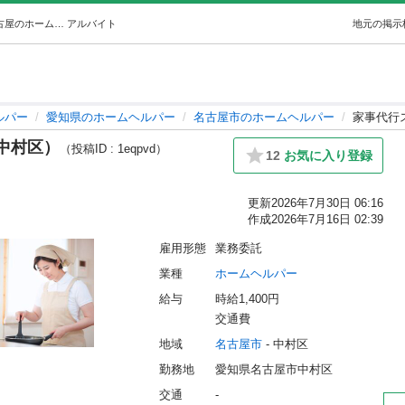
家事代行スタッフ募集（名古屋市中村区） (nasuby) 名古屋のホームヘルパーの無料求人広告・アルバイト・バイト募集情報｜ジモティー
アルバイト
地元の掲示
ルパー
愛知県のホームヘルパー
名古屋市のホームヘルパー
家事代行
中村区）
（投稿ID : 1eqpvd）
12
お気に入り登録
更新
2026年7月30日 06:16
作成
2026年7月16日 02:39
雇用形態
業務委託
業種
ホームヘルパー
給与
時給1,400円
交通費
地域
名古屋市
 - 中村区
勤務地
愛知県名古屋市中村区
交通
-