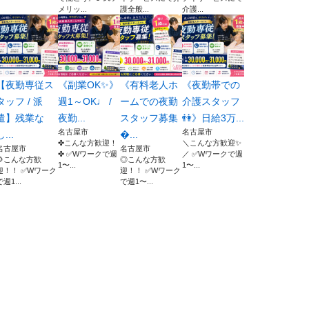
メリッ...
護全般...
介護...
【夜勤専従ス
《副業OK✨》
《有料老人ホ
《夜勤帯での
タッフ / 派
週1～OK♩ /
ームでの夜勤
介護スタッフ
遣】残業な
夜勤...
スタッフ募集
👫》日給3万...
名古屋市
名古屋市
し...
...
✤こんな方歓迎！
＼こんな方歓迎✨
名古屋市
名古屋市
✤ ✅Wワークで週
／ ✅Wワークで週
🌻こんな方歓
◎こんな方歓
1〜...
1〜...
迎！！ ✅Wワーク
迎！！ ✅Wワーク
で週1...
で週1〜...