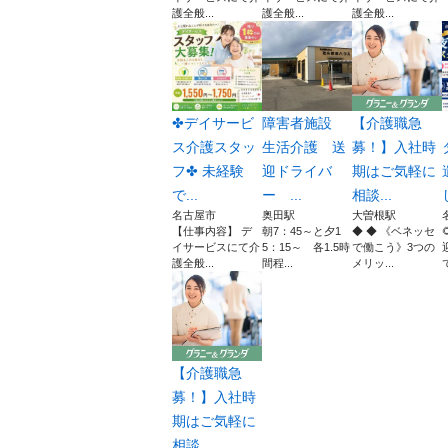
護全般...
護全般...
護全般...
✤デイサービ
障害者施設
【介護職急
ス介護スタッ
生活介護 送
募！】入社時
フ✤ 未経験
迎ドライバ
期はご気軽に
で...
ー ...
相談...
名古屋市
奥田駅
大曽根駅
【仕事内容】 デ
朝7：45～と夕1
◆ ◆ 《ベネッセ
イサービスにて介
5：15～ 各1.5時
で働こう》3つの
護全般...
間程...
メリッ...
【介護職急
募！】入社時
期はご気軽に
相談...