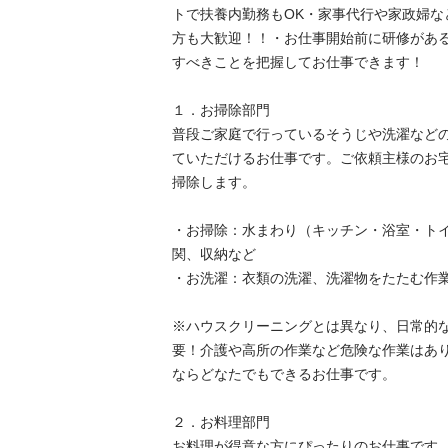
トで扶養内勤務もOK・家事代行や家政婦な
方も大歓迎！！・お仕事開始前に研修があ
すべきことを把握してお仕事できます！

１．お掃除部門

普段ご家庭で行っているそうじや洗濯など
ていただけるお仕事です。ご依頼主様のお
掃除します。

・お掃除：水まわり（キッチン・浴室・ト
関、収納など

・お洗濯：衣類の洗濯、洗濯物をたたむ作業、
※ハウスクリーニングとは異なり、日常的
要！介護や高所の作業など危険な作業はあ
ならどなたでもできるお仕事です。

２．お料理部門

お料理が得意な方にぴったりのお仕事です。