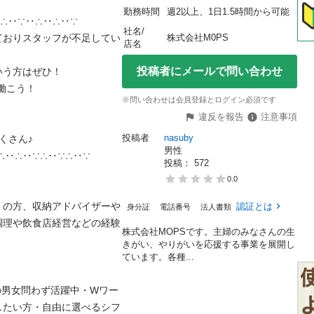
勤務時間
週2以上、1日1.5時間から可能
‥∵‥∴‥∴‥∵

社名/
ておりスタッフが不足してい
株式会社M0PS
店名
投稿者にメールで問い合わせ
方はぜひ！

こう！

※問い合わせは会員登録とログイン必須です
違反を報告
注意事項
投稿者
nasuby
ん♪

男性
∴‥∵∴‥∵∴‥∵

投稿： 
572
0.0
）の方、収納アドバイザーや
認証とは
身分証
電話番号
法人書類
調理や飲食店経営などの経験
株式会社MOPSです。主婦のみなさんの生
きがい、やりがいを応援する事業を展開し
ています。各種...
0代の男女問わず活躍中・Wワー
したい方・自由に選べるシフ