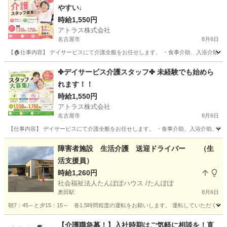
やすい♩
時給1,550円
アトラス株式会社
名古屋市
8月6日
【🏠仕事内容】 デイサービスにて介護全般をお任せします。 ・食事介助、入浴介助、排泄
愛知
名古屋市
介護
スタッフ
✤デイサービス介護スタッフ✤ 未経験でも始めら
れます！！
時給1,550円
アトラス株式会社
名古屋市
8月6日
【仕事内容】 デイサービスにて介護全般をお任せします。 ・食事介助、入浴介助、排泄介
愛知
名古屋市
介護
障害者施設 生活介護 送迎ドライバー （生
活支援員）
時給1,260円
社会福祉法人たんぽぽハウス /たんぽぽ
奥田駅
8月6日
朝7：45～と夕15：15～ 各1.5時間程度の運転をお願いします。 運転していただ
愛知
稲沢市
奥田駅
介護
B型
【介護職急募！】入社時期はご気軽に相談を！直