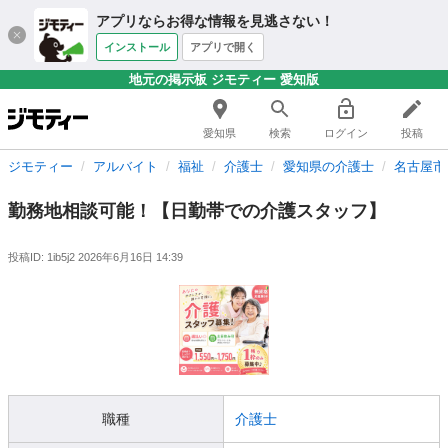
アプリならお得な情報を見逃さない！
インストール
アプリで開く
地元の掲示板 ジモティー 愛知版
愛知県
検索
ログイン
投稿
ジモティー
アルバイト
福祉
介護士
愛知県の介護士
名古屋市
勤務地相談可能！【日勤帯での介護スタッフ】
投稿ID: 1ib5j2
2026年6月16日 14:39
職種
介護士