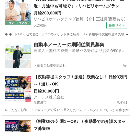
近・月途中も可能です♪ リハビリホームグランダ
徳川 【介】正社員(夜勤あり) 老人介護施設スタッ
月給260,000円
リハビリホームグランダ徳川 【介】正社員(夜勤あり)
フ
大曽根駅
提携サイト
◆ ◆ 《ベネッセで働こう》3つのメリットをご紹介！ 1）資格取得支援制度＆受験・研修
愛知
名古屋市
大曽根駅
介護
自動車メーカーの期間従業員募集
高収入・無料の寮費・通勤バス等によりお金が貯まり
やすい環境
トヨタ自動車株式会社
Ad
【夜勤専従スタッフ / 派遣】残業なし！ 日給3万円
～ / 週1～OK♩
日給30,000円
アトラス株式会社
名古屋市
8月5日
🌻こんな方歓迎！！ ✅Wワークで週1〜2回入りたい方 ✅フルタイムでしっかり稼ぎたい方 
愛知
名古屋市
介護
《副業OK✨》週1～OK♩ / 夜勤帯での介護スタッ
フ募集👫