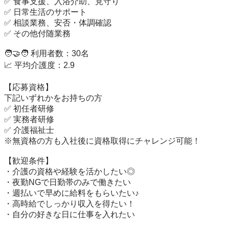
✅ 食事支援、入浴介助、見守り

✅ 日常生活のサポート

✅ 相談業務、安否・体調確認

✅ その他付随業務

🧑‍🤝‍🧑 利用者数：30名

📈 平均介護度：2.9

【応募資格】

下記いずれかをお持ちの方

✅ 初任者研修

✅ 実務者研修

✅ 介護福祉士

※無資格の方も入社後に資格取得にチャレンジ可能！

【歓迎条件】

・介護の資格や経験を活かしたい◎

・夜勤NGで日勤帯のみで働きたい

・週払いで早めに給料をもらいたい♪

・高時給でしっかり収入を得たい！

・自分の好きな日に仕事を入れたい
