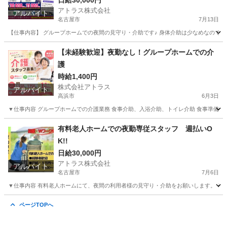
日給30,000円
アトラス株式会社
アルバイト
名古屋市
7月13日
【仕事内容】 グループホームでの夜間の見守り・介助です♪ 身体介助は少なめなので、
愛知
名古屋市
介護
【未経験歓迎】夜勤なし！グループホームでの介
護
時給1,400円
株式会社アトラス
アルバイト
高浜市
6月3日
▼仕事内容 グループホームでの介護業務 食事介助、入浴介助、トイレ介助 食事準備、配
愛知
高浜市
介護士
時給
有料老人ホームでの夜勤専従スタッフ 週払いO
K!!
日給30,000円
アトラス株式会社
アルバイト
名古屋市
7月6日
▼仕事内容 有料老人ホームにて、夜間の利用者様の見守り・介助をお願いします。 ※身体介
愛知
名古屋市
介護
愛知
名古屋市
介護
スタッフ
ページTOPへ