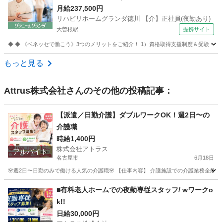
徳川 【介】正社員(夜勤あり) 老人介護施設スタッ
月給237,500円
リハビリホームグランダ徳川 【介】正社員(夜勤あり)
フ
大曽根駅
提携サイト
◆ ◆ 《ベネッセで働こう》3つのメリットをご紹介！ 1）資格取得支援制度＆受験・研修
愛知
名古屋市
大曽根駅
介護
もっと見る
Attrus株式会社
さんのその他の投稿記事：
【派遣／日勤介護】ダブルワークOK！週2日〜の
介護職
時給1,400円
株式会社アトラス
アルバイト
名古屋市
6月18日
🌸週2日〜日勤のみで働ける人気の介護職🌸 【仕事内容】 介護施設での介護業務全般を
愛知
名古屋市
介護士
時給
■有料老人ホームでの夜勤専従スタッフ/ wワークo
k!!
日給30,000円