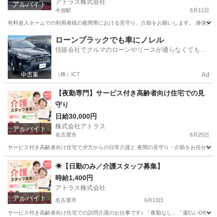
アトラス株式会社
アルバイト
今池駅
6月11日
有料老人ホームでの利用者様の夜間帯における見守り、介助をお願いします。 身体介護は比較
愛知
名古屋市
今池駅
介護
スタッフ
ローンブラックでも車にノレル
信販会社でクルマのローンやリースが通らなくてもク
ルマをご利用いただけるサービスがあります！
（株）ICT
Ad
【夜勤専門】サービス付き高齢者向け住宅での見
守り
日給30,000円
株式会社アトラス
アルバイト
名古屋市
6月25日
サービス付き高齢者向け住宅で夕方からの日常介護と 夜間の見守り・介助をお任せします。 
愛知
名古屋市
介護
サービス付き高齢者向け住宅
☀【日勤のみ／介護スタッフ募集】
時給1,400円
アトラス株式会社
アルバイト
名古屋市
6月13日
サービス付き高齢者向け住宅での訪問介護のお仕事です♪ 「夜勤なし」「週払いOK」「週2日