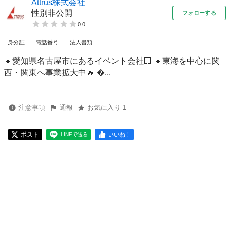
Attrus株式会社
性別非公開
フォローする
0.0
身分証
電話番号
法人書類
🔸愛知県名古屋市にあるイベント会社🏢 🔸東海を中心に関
西・関東へ事業拡大中🔥 ...
注意事項
通報
お気に入り 1
ポスト
いいね！
LINEで送る