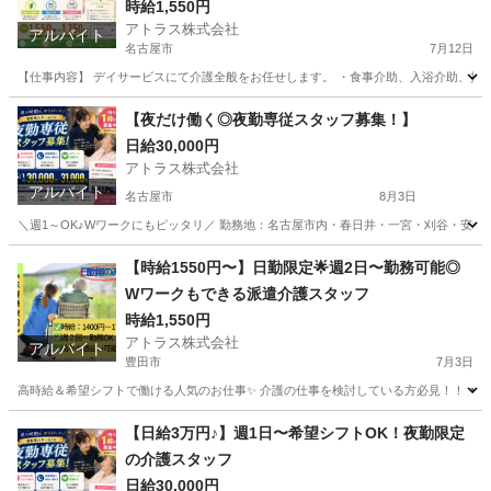
時給1,550円
アトラス株式会社
アルバイト
名古屋市
7月12日
【仕事内容】 デイサービスにて介護全般をお任せします。 ・食事介助、入浴介助、排泄介
愛知
名古屋市
介護
スタッフ
【夜だけ働く◎夜勤専従スタッフ募集！】
日給30,000円
アトラス株式会社
アルバイト
名古屋市
8月3日
＼週1～OK♪Wワークにもピッタリ／ 勤務地：名古屋市内・春日井・一宮・刈谷・安城・
愛知
名古屋市
介護
スタッフ
【時給1550円〜】日勤限定🌟週2日〜勤務可能◎
Wワークもできる派遣介護スタッフ
時給1,550円
アトラス株式会社
アルバイト
豊田市
7月3日
高時給＆希望シフトで働ける人気のお仕事✨ 介護の仕事を検討している方必見！！ ▼仕事
愛知
豊田市
介護士
愛知
安城市
介護士
時給
【日給3万円♪】週1日〜希望シフトOK！夜勤限定
の介護スタッフ
日給30,000円