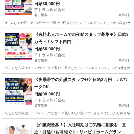
日給30,000円
アトラス株式会社
名古屋市
8月5日
✤こんな方歓迎！✤ ✅Wワークで週1〜2回入りたい方 ✅フルタイムでしっかり稼ぎたい方
愛知
名古屋市
介護
スタッフ
《有料老人ホームでの夜勤スタッフ募集🍀》日給3
万円～ / シフト自由♩
日給30,000円
アトラス株式会社
名古屋市
8月5日
◎こんな方歓迎！！ ✅Wワークで週1〜2回入りたい方 ✅フルタイムでしっかり稼ぎたい方
愛知
名古屋市
介護
スタッフ
《夜勤帯での介護スタッフ👫》日給3万円！ / Wワ
ークOK♩
日給30,000円
アトラス株式会社
名古屋市
8月5日
＼こんな方歓迎✨／ ✅Wワークで週1〜2回入りたい方 ✅フルタイムでしっかり稼ぎたい方
愛知
名古屋市
介護
スタッフ
【介護職急募！】入社時期はご気軽に相談を！直
近・月途中も可能です♪ リハビリホームグランダ