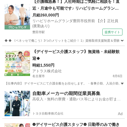
【介護職急募！】入社時期はご気軽に相談を！直
近・月途中も可能です♪ リハビリホームグランダ
豊田市役所前 【介】正社員(夜勤あり) 老人介護施
月給260,000円
リハビリホームグランダ豊田市役所前 【介】正社員
設スタッフ
(夜勤あり)
豊田市駅
提携サイト
◆ ◆ 《ベネッセで働こう》3つのメリットをご紹介！ 1）資格取得支援制度＆受験・研修
愛知
豊田市
豊田市駅
介護
｟デイサービス介護スタッフ｠無資格・未経験歓
迎🍀
時給1,550円
アトラス株式会社
名古屋市
8月6日
【仕事内容】 デイサービスにて介護全般をお任せします。 ・食事介助、入浴介助、排泄介
愛知
名古屋市
介護
スタッフ
自動車メーカーの期間従業員募集
高収入・無料の寮費・通勤バス等によりお金が貯まり
やすい環境
トヨタ自動車株式会社
Ad
❁デイサービス介護スタッフ❁ 日勤帯のみで働き