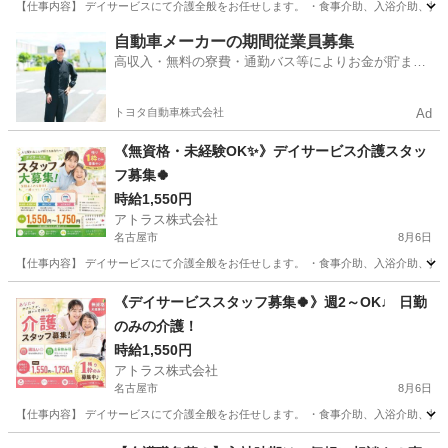
【仕事内容】 デイサービスにて介護全般をお任せします。 ・食事介助、入浴介助、排泄介
愛知
名古屋市
介護
スタッフ
自動車メーカーの期間従業員募集
高収入・無料の寮費・通勤バス等によりお金が貯まり
やすい環境
トヨタ自動車株式会社
Ad
《無資格・未経験OK✨》デイサービス介護スタッ
フ募集🍀
時給1,550円
アトラス株式会社
名古屋市
8月6日
【仕事内容】 デイサービスにて介護全般をお任せします。 ・食事介助、入浴介助、排泄介
愛知
名古屋市
介護
《デイサービススタッフ募集🍀》週2～OK♩ 日勤
のみの介護！
時給1,550円
アトラス株式会社
名古屋市
8月6日
【仕事内容】 デイサービスにて介護全般をお任せします。 ・食事介助、入浴介助、排泄介
愛知
名古屋市
介護