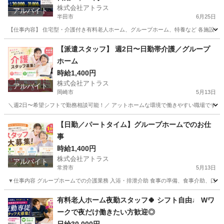
株式会社アトラス
アルバイト
半田市
6月25日
【仕事内容】 住宅型・介護付き有料老人ホーム、グループホーム、特養など 各施設での
愛知
半田市
介護士
スタッフ
【派遣スタッフ】 週2日〜日勤帯介護／グループ
ホーム
時給1,400円
株式会社アトラス
アルバイト
岡崎市
5月13日
＼週2日〜希望シフトで勤務相談可能！／ アットホームな環境で働きやすい職場です✨ ■
愛知
岡崎市
介護
時給
【日勤／パートタイム】グループホームでのお仕
事
時給1,400円
株式会社アトラス
アルバイト
常滑市
5月13日
▼仕事内容 グループホームでの介護業務 入浴・排泄介助 食事の準備、食事介助、口腔ケ
愛知
常滑市
介護
有料老人ホーム夜勤スタッフ🍀 シフト自由♩ Wワ
ークで夜だけ働きたい方歓迎◎