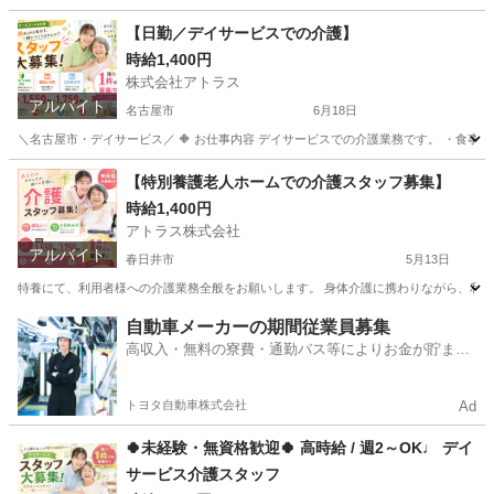
愛知
名古屋市
介護
サービス付き高齢者向け住宅
【日勤／デイサービスでの介護】
時給1,400円
株式会社アトラス
アルバイト
名古屋市
6月18日
＼名古屋市・デイサービス／ 🔶 お仕事内容 デイサービスでの介護業務です。 ・食事介
愛知
名古屋市
介護士
時給
【特別養護老人ホームでの介護スタッフ募集】
時給1,400円
アトラス株式会社
アルバイト
春日井市
5月13日
特養にて、利用者様への介護業務全般をお願いします。 身体介護に携わりながら、利用者
愛知
春日井市
介護
特別養護老人ホーム
自動車メーカーの期間従業員募集
高収入・無料の寮費・通勤バス等によりお金が貯まり
やすい環境
トヨタ自動車株式会社
Ad
🍀未経験・無資格歓迎🍀 高時給 / 週2～OK♩ デイ
サービス介護スタッフ