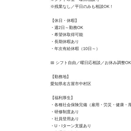
※残業なし／平日のみも相談OK！

【休日・休暇】

・週2日～勤務OK

・希望休取得可能

・長期休暇あり

・年次有給休暇（10日～）

📅 シフト自由／曜日応相談／お休み調整OK

【勤務地】

愛知県名古屋市中村区

【福利厚生】

・各種社会保険完備（雇用・労災・健康・厚生
・研修制度あり

・社員登用あり

・U・Iターン支援あり
