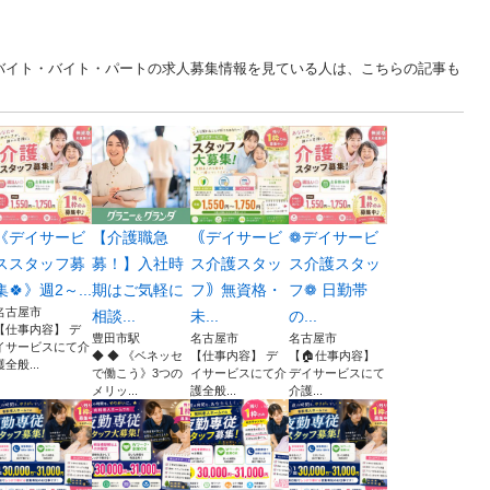
ルバイト・バイト・パートの求人募集情報を見ている人は、こちらの記事も
《デイサービ
【介護職急
｟デイサービ
❁デイサービ
ススタッフ募
募！】入社時
ス介護スタッ
ス介護スタッ
集🍀》週2～...
期はご気軽に
フ｠無資格・
フ❁ 日勤帯
名古屋市
相談...
未...
の...
【仕事内容】 デ
豊田市駅
名古屋市
名古屋市
イサービスにて介
◆ ◆ 《ベネッセ
【仕事内容】 デ
【🏠仕事内容】
護全般...
で働こう》3つの
イサービスにて介
デイサービスにて
メリッ...
護全般...
介護...