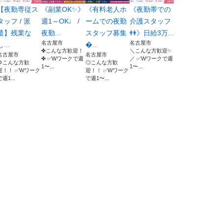
【夜勤専従ス
《副業OK✨》
《有料老人ホ
《夜勤帯での
タッフ / 派
週1～OK♩ /
ームでの夜勤
介護スタッフ
遣】残業な
夜勤...
スタッフ募集
👫》日給3万...
名古屋市
名古屋市
し...
...
✤こんな方歓迎！
＼こんな方歓迎✨
名古屋市
名古屋市
✤ ✅Wワークで週
／ ✅Wワークで週
🌻こんな方歓
◎こんな方歓
1〜...
1〜...
迎！！ ✅Wワーク
迎！！ ✅Wワーク
で週1...
で週1〜...