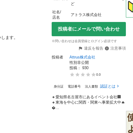
ど
社名/
アトラス株式会社
店名
投稿者にメールで問い合わせ
す。

※問い合わせは会員登録とログイン必須です
違反を報告
注意事項
投稿者
Attrus株式会社
性別非公開
投稿： 
930
0.0
認証とは
身分証
電話番号
法人書類
🔸愛知県名古屋市にあるイベント会社🏢
🔸東海を中心に関西・関東へ事業拡大中🔥
...