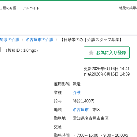
【日勤帯のみ｜介護スタッフ募集】 (Attrus株式会社) 名古屋の介護の無料求人広告・アルバイト・バイト募集情報｜ジモティー
アルバイト
地元の掲示
知県の介護
名古屋市の介護
【日勤帯のみ｜介護スタッフ募集】
】
（投稿ID : 1i8mgx）
お気に入り登録
更新
2026年6月16日 14:41
作成
2026年6月16日 14:39
雇用形態
派遣
業種
介護
給与
時給1,400円
地域
名古屋市
 - 東区
勤務地
愛知県名古屋市東区
交通
-
勤務時間
・7:00～16:00 ・9:00～18:00な