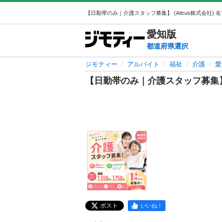
愛知
版
都道府県選択
ジモティー
アルバイト
福祉
介護
愛
【日勤帯のみ｜介護スタッフ募集
ポスト
いいね！