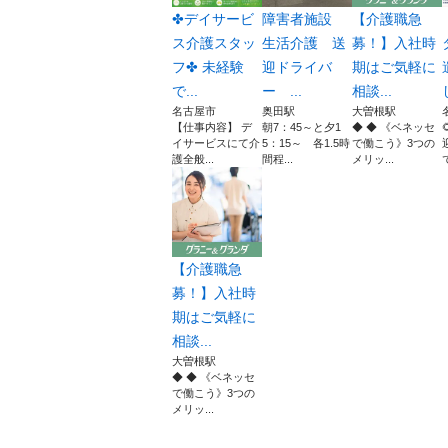
✤デイサービ
障害者施設
【介護職急
ス介護スタッ
生活介護 送
募！】入社時
フ✤ 未経験
迎ドライバ
期はご気軽に
で...
ー ...
相談...
名古屋市
奥田駅
大曽根駅
【仕事内容】 デ
朝7：45～と夕1
◆ ◆ 《ベネッセ
イサービスにて介
5：15～ 各1.5時
で働こう》3つの
護全般...
間程...
メリッ...
【介護職急
募！】入社時
期はご気軽に
相談...
大曽根駅
◆ ◆ 《ベネッセ
で働こう》3つの
メリッ...