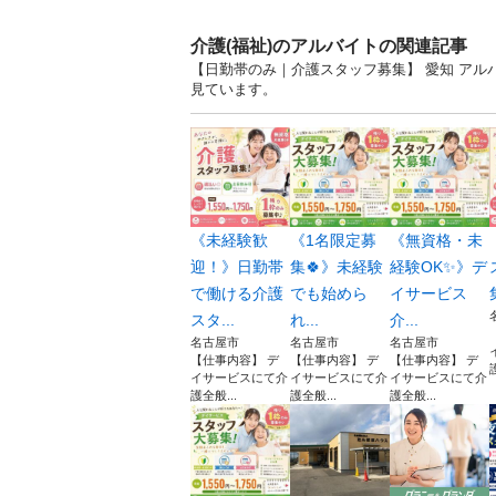
介護(福祉)のアルバイトの関連記事
【日勤帯のみ｜介護スタッフ募集】 愛知 ア
見ています。
《未経験歓
《1名限定募
《無資格・未
迎！》日勤帯
集🍀》未経験
経験OK✨》デ
で働ける介護
でも始めら
イサービス
スタ...
れ...
介...
名古屋市
名古屋市
名古屋市
【仕事内容】 デ
【仕事内容】 デ
【仕事内容】 デ
イサービスにて介
イサービスにて介
イサービスにて介
護全般...
護全般...
護全般...