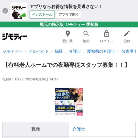
アプリならお得な情報を見逃さない！
インストール
アプリで開く
地元の掲示板 ジモティー 愛知版
愛知県
検索
ログイン
投稿
ジモティー
アルバイト
福祉
介護士
愛知県の介護士
名古屋市
【有料老人ホームでの夜勤専従スタッフ募集！！】
投稿ID: 1i3nu6
2026年6月16日 14:38
職種
介護士