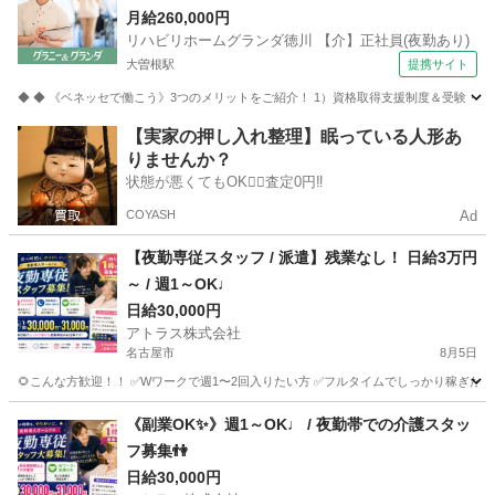
徳川 【介】正社員(夜勤あり) 老人介護施設スタッ
月給260,000円
リハビリホームグランダ徳川 【介】正社員(夜勤あり)
フ
大曽根駅
提携サイト
◆ ◆ 《ベネッセで働こう》3つのメリットをご紹介！ 1）資格取得支援制度＆受験・研修
愛知
名古屋市
大曽根駅
介護
【実家の押し入れ整理】眠っている人形あ
りませんか？
状態が悪くてもOK🙆‍♀️査定0円‼️
COYASH
Ad
【夜勤専従スタッフ / 派遣】残業なし！ 日給3万円
～ / 週1～OK♩
日給30,000円
アトラス株式会社
名古屋市
8月5日
🌻こんな方歓迎！！ ✅Wワークで週1〜2回入りたい方 ✅フルタイムでしっかり稼ぎたい方 
愛知
名古屋市
介護
《副業OK✨》週1～OK♩ / 夜勤帯での介護スタッ
フ募集👫
日給30,000円