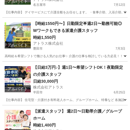
アルバイト
名古屋市
7月12日
【仕事内容】 デイサービスにて介護全般をお任せします。 ・食事介助、入浴介助、排泄介
愛知
名古屋市
介護
スタッフ
【時給1550円〜】日勤限定🌟週2日〜勤務可能◎
Wワークもできる派遣介護スタッフ
時給1,550円
アトラス株式会社
アルバイト
豊田市
7月3日
高時給＆希望シフトで働ける人気のお仕事✨ 介護の仕事を検討している方必見！！ ▼仕事
愛知
豊田市
介護士
愛知
安城市
介護士
時給
【日給3万円♪】週1日〜希望シフトOK！夜勤限定
の介護スタッフ
日給30,000円
株式会社アトラス
アルバイト
半田市
6月25日
【仕事内容】 住宅型・介護付き有料老人ホーム、グループホーム、特養など 各施設での
愛知
半田市
介護士
スタッフ
【派遣スタッフ】 週2日〜日勤帯介護／グループ
ホーム
時給1,400円