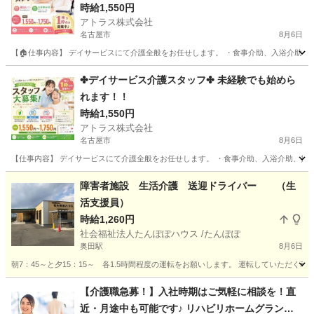
時給1,550円
アトラス株式会社
名古屋市
8月6日
【🏠仕事内容】 デイサービスにて介護全般をお任せします。 ・食事介助、入浴介助、排泄
愛知
名古屋市
介護
スタッフ
✤デイサービス介護スタッフ✤ 未経験でも始めら
れます！！
時給1,550円
アトラス株式会社
名古屋市
8月6日
【仕事内容】 デイサービスにて介護全般をお任せします。 ・食事介助、入浴介助、排泄介
愛知
名古屋市
介護
障害者施設 生活介護 送迎ドライバー （生
活支援員）
時給1,260円
社会福祉法人たんぽぽハウス /たんぽぽ
奥田駅
8月6日
朝7：45～と夕15：15～ 各1.5時間程度の運転をお願いします。 運転していただ
愛知
稲沢市
奥田駅
介護
B型
【介護職急募！】入社時期はご気軽に相談を！直
近・月途中も可能です♪ リハビリホームグランダ