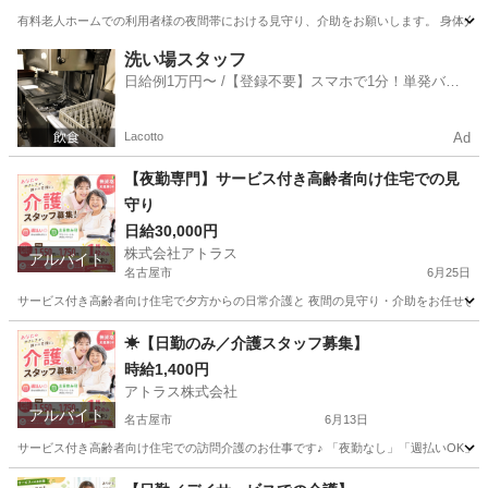
有料老人ホームでの利用者様の夜間帯における見守り、介助をお願いします。 身体介護は比較
愛知
名古屋市
今池駅
介護
スタッフ
洗い場スタッフ
日給例1万円〜 /【登録不要】スマホで1分！単発バイ
ト一括検索✨
Lacotto
Ad
【夜勤専門】サービス付き高齢者向け住宅での見
守り
日給30,000円
株式会社アトラス
アルバイト
名古屋市
6月25日
サービス付き高齢者向け住宅で夕方からの日常介護と 夜間の見守り・介助をお任せします。 
愛知
名古屋市
介護
サービス付き高齢者向け住宅
☀【日勤のみ／介護スタッフ募集】
時給1,400円
アトラス株式会社
アルバイト
名古屋市
6月13日
サービス付き高齢者向け住宅での訪問介護のお仕事です♪ 「夜勤なし」「週払いOK」「週2日
愛知
名古屋市
介護
サービス付き高齢者向け住宅