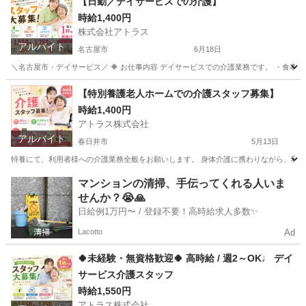
【日勤／デイサービスでの介護】
時給1,400円
株式会社アトラス
アルバイト
名古屋市
6月18日
＼名古屋市・デイサービス／ 🔶 お仕事内容 デイサービスでの介護業務です。 ・食事介
愛知
名古屋市
介護士
時給
【特別養護老人ホームでの介護スタッフ募集】
時給1,400円
アトラス株式会社
アルバイト
春日井市
5月13日
特養にて、利用者様への介護業務全般をお願いします。 身体介護に携わりながら、利用者
愛知
春日井市
介護
特別養護老人ホーム
マンションの清掃、手伝ってくれる人いま
せんか？😭🙏
日給例1万円〜 / 登録不要！高時給求人多数✨
Lacotto
Ad
🍀未経験・無資格歓迎🍀 高時給 / 週2～OK♩ デイ
サービス介護スタッフ
時給1,550円
アトラス株式会社