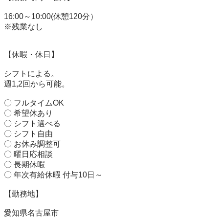
16:00～10:00(休憩120分）

※残業なし

【休暇・休日】

シフトによる。

週1,2回から可能。

〇 フルタイムOK

〇 希望休あり

〇 シフト選べる

〇 シフト自由

〇 お休み調整可

〇 曜日応相談

〇 長期休暇

〇 年次有給休暇 付与10日～

【勤務地】

愛知県名古屋市
