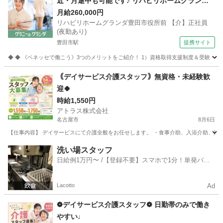
近・月途中も可能です♪ リハビリホームグランダ
豊田市役所前 【介】正社員(夜勤あり) 老人介護施
月給260,000円
リハビリホームグランダ豊田市役所前 【介】正社員
設スタッフ
(夜勤あり)
豊田市駅
提携サイト
◆ ◆ 《ベネッセで働こう》3つのメリットをご紹介！ 1）資格取得支援制度＆受験・研修
愛知
豊田市
豊田市駅
介護
｟デイサービス介護スタッフ｠無資格・未経験歓
迎🍀
時給1,550円
アトラス株式会社
名古屋市
8月6日
【仕事内容】 デイサービスにて介護全般をお任せします。 ・食事介助、入浴介助、排泄介
愛知
名古屋市
介護
スタッフ
洗い場スタッフ
日給例1万円〜 /【登録不要】スマホで1分！単発バイ
ト一括検索✨
Lacotto
Ad
❁デイサービス介護スタッフ❁ 日勤帯のみで働き
やすい♩