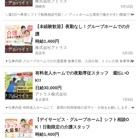
株式会社アトラス
アルバイト
岡崎市
5月13日
＼週2日〜希望シフトで勤務相談可能！／ アットホームな環境で働きやすい職場です✨ ■
愛知
岡崎市
介護
時給
【未経験歓迎】夜勤なし！グループホームでの介
護
時給1,400円
株式会社アトラス
アルバイト
高浜市
6月3日
▼仕事内容 グループホームでの介護業務 食事介助、入浴介助、トイレ介助 食事準備、配
愛知
高浜市
介護士
時給
有料老人ホームでの夜勤専従スタッフ 週払いO
K!!
日給30,000円
アトラス株式会社
アルバイト
名古屋市
7月6日
▼仕事内容 有料老人ホームにて、夜間の利用者様の見守り・介助をお願いします。 ※身体介
愛知
名古屋市
介護
愛知
名古屋市
介護
スタッフ
【デイサービス・グループホーム】シフト相談O
K！日勤限定の介護スタッフ
時給1,400円