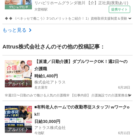
リハビリホームグランダ徳川 【介】正社員(夜勤あり)
フ
大曽根駅
提携サイト
◆ ◆ 《ベネッセで働こう》3つのメリットをご紹介！ 1）資格取得支援制度＆受験・研修
愛知
名古屋市
大曽根駅
介護
もっと見る
Attrus株式会社
さんのその他の投稿記事：
【派遣／日勤介護】ダブルワークOK！週2日〜の
介護職
時給1,400円
株式会社アトラス
アルバイト
名古屋市
6月18日
🌸週2日〜日勤のみで働ける人気の介護職🌸 【仕事内容】 介護施設での介護業務全般を
愛知
名古屋市
介護士
時給
■有料老人ホームでの夜勤専従スタッフ/ wワークo
k!!
日給30,000円
アトラス株式会社
アルバイト
今池駅
6月11日