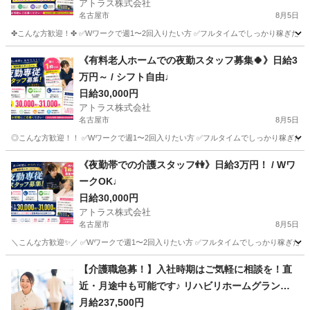
アトラス株式会社
名古屋市
8月5日
✤こんな方歓迎！✤ ✅Wワークで週1〜2回入りたい方 ✅フルタイムでしっかり稼ぎたい方
愛知
名古屋市
介護
スタッフ
《有料老人ホームでの夜勤スタッフ募集🍀》日給3
万円～ / シフト自由♩
日給30,000円
アトラス株式会社
名古屋市
8月5日
◎こんな方歓迎！！ ✅Wワークで週1〜2回入りたい方 ✅フルタイムでしっかり稼ぎたい方
愛知
名古屋市
介護
スタッフ
《夜勤帯での介護スタッフ👫》日給3万円！ / Wワ
ークOK♩
日給30,000円
アトラス株式会社
名古屋市
8月5日
＼こんな方歓迎✨／ ✅Wワークで週1〜2回入りたい方 ✅フルタイムでしっかり稼ぎたい方
愛知
名古屋市
介護
スタッフ
【介護職急募！】入社時期はご気軽に相談を！直
近・月途中も可能です♪ リハビリホームグランダ
徳川 【介】正社員(夜勤あり) 老人介護施設スタッ
月給237,500円