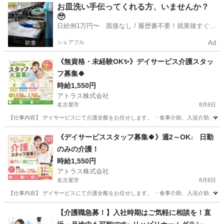
愛知
名古屋市
介護
スタッフ
お皿洗い手伝ってくれる方、いませんか？
🥹
日給例1万円〜 面接なし / 履歴書不要！就業後すぐに
お給料がもらえる✨
シェアフル
Ad
《無資格・未経験OK✨》デイサービス介護スタッ
フ募集🍀
時給1,550円
アトラス株式会社
名古屋市
8月6日
【仕事内容】 デイサービスにて介護全般をお任せします。 ・食事介助、入浴介助、排泄介
愛知
名古屋市
介護
《デイサービススタッフ募集🍀》週2～OK♩ 日勤
のみの介護！
時給1,550円
アトラス株式会社
名古屋市
8月6日
【仕事内容】 デイサービスにて介護全般をお任せします。 ・食事介助、入浴介助、排泄介
愛知
名古屋市
介護
【介護職急募！】入社時期はご気軽に相談を！直