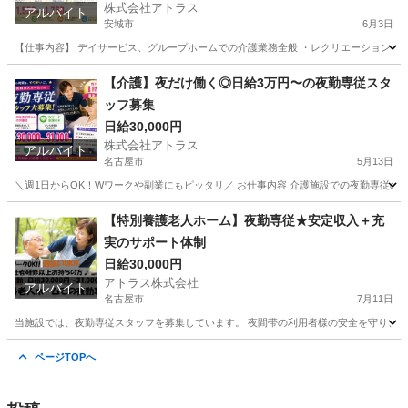
株式会社アトラス
アルバイト
安城市
6月3日
【仕事内容】 デイサービス、グループホームでの介護業務全般 ・レクリエーション ・食
愛知
安城市
介護士
時給
【介護】夜だけ働く◎日給3万円〜の夜勤専従スタ
ッフ募集
日給30,000円
株式会社アトラス
アルバイト
名古屋市
5月13日
＼週1日からOK！Wワークや副業にもピッタリ／ お仕事内容 介護施設での夜勤専従のお仕
愛知
名古屋市
介護士
スタッフ
【特別養護老人ホーム】夜勤専従★安定収入＋充
実のサポート体制
日給30,000円
アトラス株式会社
アルバイト
名古屋市
7月11日
当施設では、夜勤専従スタッフを募集しています。 夜間帯の利用者様の安全を守り、快
愛知
名古屋市
介護
特別養護老人ホーム
ページTOPへ